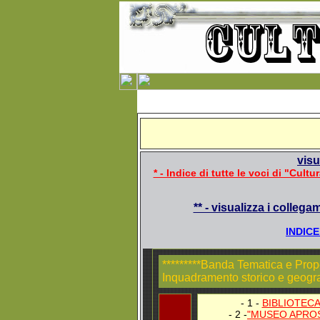
visu
* - Indice di tutte le voci di "Cultu
** - visualizza i collega
INDIC
*********Banda Tematica e Prope
Inquadramento storico e geogra
- 1 -
BIBLIOTECA
- 2 -
"MUSEO APRO