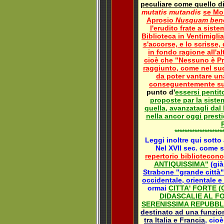
peculiare come quello d
mutatis mutandis
se Mon
Aprosio
Nusquam bene 
l'erudito frate a sist
Biblioteca in Ventimigli
s'accorse, e lo scrisse
in fondo ragione all'a
cioè che "Nessuno è Pro
raggiunto, come nel suo
da poter vantare u
conseguentemente sus
punto d'
essersi pentit
proposte par la siste
quella, avanzatagli dal
nella ancor oggi presti
*******************
Leggi inoltre qui sotto
Nel XVII sec. come s
repertorio bibliotecon
ANTIQUISSIMA"
(già
Strabone "grande città"
occidentale, orientale e 
ormai
CITTA' FORTE 
DIDASCALIE AL F
SERENISSIMA REPUBBL
destinato ad una funzion
tra Italia e Francia
, cioè