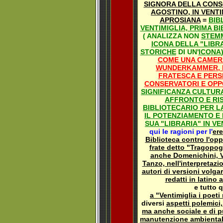
SIGNORA DELLA CONSO
AGOSTINO, IN VENTI
APROSIANA
=
BIB
VENTIMIGLIA, PRIMA B
( ANALIZZA NON
STEMM
ICONA DELLA "LIBR
STORICHE
DI UN'
ICONA
COME UNA CAMERA
WUNDERKAMMER, 
FRATESCA E PERSE
CONSERVATORI E OPP
SIGNIFICANZA CULTUR
AFFRONTO E RIS
BIBLIOTECARIO PER L
IL POTENZIAMENTO E
SUA "LIBRARIA" IN VE
qui le ragioni per l'
er
Biblioteca contro l'opp
frate detto "Tragopo
anche Domenichini, V
Tanzo, nell'interpretazi
autori di versioni volgari
redatti in latino 
e tutto 
a "Ventimiglia i poet
diversi
aspetti polemici
ma anche sociale e di p
manutenzione ambientale