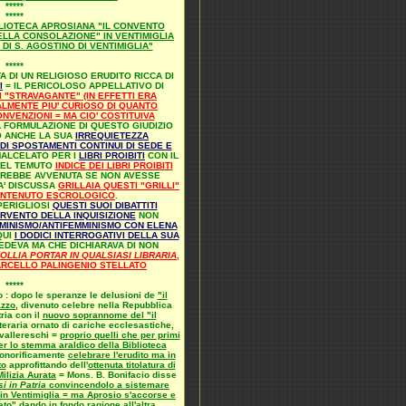
*****
*****
BLIOTECA APROSIANA "IL CONVENTO
ELLA CONSOLAZIONE" IN VENTIMIGLIA
I S. AGOSTINO DI VENTIMIGLIA"
*****
TA DI UN RELIGIOSO ERUDITO RICCA DI
I
= IL PERICOLOSO APPELLATIVO DI
 "STRAVAGANTE" (IN EFFETTI ERA
LMENTE PIU' CURIOSO DI QUANTO
VENZIONI = MA CIO' COSTITUIVA
 FORMULAZIONE DI QUESTO GIUDIZIO
O ANCHE LA SUA
IRREQUIETEZZA
 DI SPOSTAMENTI CONTINUI DI SEDE E
MALCELATO PER I
LIBRI PROIBITI
CON IL
 NEL TEMUTO
INDICE DEI LIBRI PROIBITI
REBBE AVVENUTA SE NON AVESSE
A' DISCUSSA
GRILLAIA QUESTI "GRILLI"
CONTENUTO ESCROLOGICO
.
PERIGLIOSI
QUESTI SUOI DIBATTITI
TERVENTO DELLA INQUISIZIONE
NON
MINISMO/ANTIFEMMINISMO CON ELENA
QUI
I DODICI INTERROGATIVI DELLA SUA
EDEVA MA CHE DICHIARAVA DI NON
FOLLIA PORTAR IN QUALSIASI LIBRARIA
,
ARCELLO PALINGENIO STELLATO
*****
 : dopo le speranze le delusioni de
"il
azzo
, divenuto celebre nella Repubblica
tria con il
nuovo soprannome del "il
teraria ornato di cariche ecclesastiche,
avallereschi =
proprio quelli che per primi
er lo stemma araldico della Biblioteca
 onorificamente
celebrare l'erudito ma in
to
approfittando dell'
ottenuta titolatura di
ilizia Aurata
= Mons. B. Bonifacio disse
 in Patria
convincendolo a sistemare
 in Ventimiglia = ma Aprosio s'accorse e
to" dando in fondo ragione all'altra