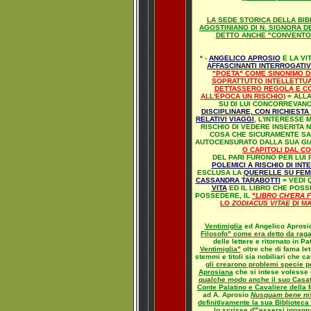
LA SEDE STORICA DELLA BI
AGOSTINIANO DI N. SIGNORA D
DETTO ANCHE "CONVENTO D
* -
ANGELICO APROSIO
E LA VI
AFFASCINANTI INTERROGATIV
"POETA" COME SINONIMO DI
SOPRATTUTTO INTELLETTUA
DETTASSERO REGOLA E CON
ALL'EPOCA UN RISCHIO)
= ALLA
SU DI LUI CONCORREVAN
DISCIPLINARE, CON RICHIESTA
RELATIVI VIAGGI
, L'INTERESSE 
RISCHIO DI VEDERE INSERITA
COSA CHE SICURAMENTE SA
AUTOCENSURATO DALLA SUA GI
O CAPITOLI DAL 
DEL PARI FURONO PER LUI 
POLEMICI A RISCHIO DI IN
ESCLUSA LA
QUERELLE SU FEM
CASSANDRA TARABOTTI
= VEDI 
VITA
ED IL LIBRO CHE POSS
POSSEDERE, IL
"
LIBRO CH'ERA 
LO
ZODIACUS VITAE
DI M
Ventimiglia
ed Angelico Aprosio
Filosofo" come era detto da rag
delle lettere e ritornato in Pa
Ventimiglia"
oltre che di fama let
stemmi e titoli sia nobiliari che c
gli crearono problemi specie p
Aprosiana
che si intese volesse
qualche modo anche il suo Casa
Conte Palatino e Cavaliere della M
ad A. Aprosio
Nusquam bene nisi
definitivamente la sua Biblioteca
lo scrisse d'"essersi inganna