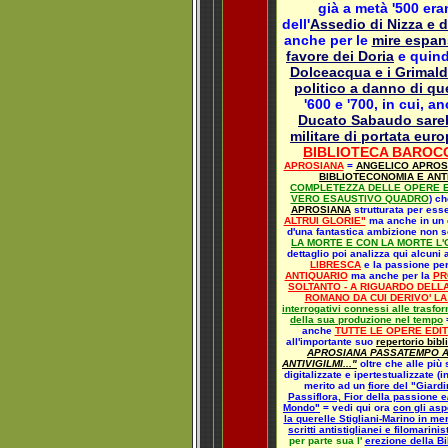
già a metà '500 era
dell'
Assedio di Nizza e 
anche per le
mire espan
favore dei Doria
e quind
Dolceacqua e i Grimal
politico a danno di que
'600 e '700, in cui, a
Ducato Sabaudo sare
militare di portata eur
BIBLIOTECA BAROC
APROSIANA
=
ANGELICO APROSIO
BIBLIOTECONOMIA E ANT
COMPLETEZZA DELLE OPERE E
VERO ESAUSTIVO QUADRO
) c
APROSIANA
strutturata per ess
ALTRUI GLORIE"
ma anche in un c
d'una fantastica ambizione non 
LA MORTE E CON LA MORTE L'
dettaglio poi analizza qui alcuni 
LIBRESCA
e la passione pe
ANTIQUARIO
ma anche per la
PR
SOLTANTO - A RIGUARDO DELLA
ROMANO DA CUI DERIVO' LA
interrogativi connessi alle trasfo
della sua produzione nel tempo
anche
TUTTE LE OPERE EDIT
all'importante suo
repertorio bib
APROSIANA PASSATEMPO A
ANTIVIGILMI..."
oltre che alle più 
digitalizzate e ipertestualizzate (i
merito ad un
fiore del "Giard
Passiflora, Fior della passione e
Mondo"
= vedi qui ora
con gli asp
la querelle Stigliani-Marino in m
scritti antistiglianei e filomarini
per parte sua l'
erezione della Bib