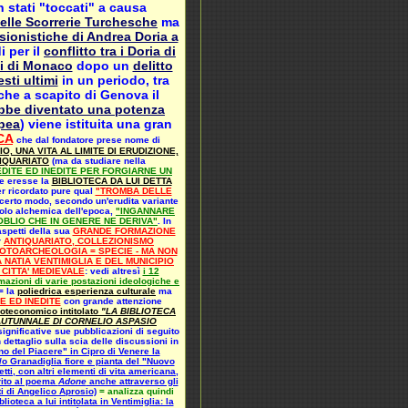
n stati "toccati" a causa
delle Scorrerie Turchesche
ma
sionistiche di Andrea Doria a
i per il
conflitto tra i Doria di
di di Monaco
dopo un
delitto
sti ultimi
in un periodo, tra
nche a scapito di Genova il
bbe diventato una potenza
opea
) viene istituita una
gran
CA
che dal fondatore prese nome di
, UNA VITA AL LIMITE DI ERUDIZIONE,
IQUARIATO
(ma da studiare nella
DITE ED INEDITE PER FORGIARNE UN
he eresse la
BIBLIOTECA DA LUI DETTA
er ricordato pure qual
"TROMBA DELLE
erto modo, secondo un'erudita variante
solo alchemica dell'epoca,
"INGANNARE
OBLIO CHE IN GENERE NE DERIVA"
. In
aspetti della sua
GRANDE FORMAZIONE
r
ANTIQUARIATO, COLLEZIONISMO
OTOARCHEOLOGIA = SPECIE - MA NON
 NATIA VENTIMIGLIA E DEL MUNICIPIO
 CITTA' MEDIEVALE
: vedi altresì
i 12
rmazioni di varie postazioni ideologiche e
= la
poliedrica esperienza culturale
ma
E ED INEDITE
con grande attenzione
lioteconomico intitolato
"LA BIBLIOTECA
UTUNNALE DI CORNELIO ASPASIO
significative sue pubblicazioni di seguito
n dettaglio sulla scia delle discussioni in
ino del Piacere" in Cipro di Venere la
/o Granadiglia fiore e pianta del "Nuovo
etti, con altri elementi di vita americana,
erito al poema
Adone
anche attraverso gli
sti di Angelico Aprosio)
= analizza quindi
lioteca a lui intitolata in Ventimiglia: la