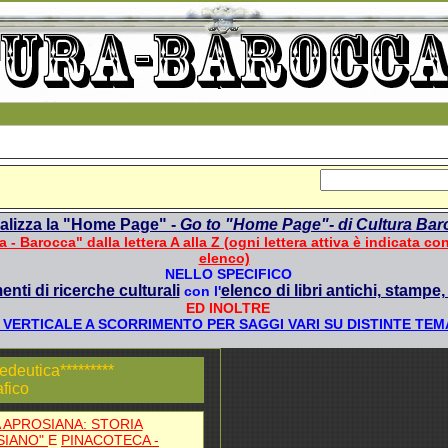
alizza la "Home Page" -
Go to "Home Page"- di Cultura Bar
ra - Barocca" dalla lettera A alla Z (ogni lettera attiva è indicata co
elenco)
NELLO SPECIFICO
menti di ricerche culturali
elenco di libri antichi, stampe, 
con l'
ED INOLTRE
E VERTICALE A SCORRIMENTO PER SAGGI VARI SU DISTINTE TEM
deutica*********
fico
 APROSIANA: STORIA
SIANO"
E
PINACOTECA -