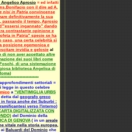
i Angelico Aprosio
= ed infatti
s.Bonifacio con il dire ad A.
nisi in Patria
convincense
emare definitivamente la sua
a, passando il tempo, Aprosio
, d'"essersi ingannato" dando
ltra contrastante opinione e
feta in Patria" specie se ha
 caso, una certa celebrità sì
na posizione egemonica e
citare invidia e gelosie
al
o di non aver accettato altre
mazione dei suoi libri come
 Foschi, di una sistemazione
giosa biblioteca Angelica di
Roma
)
***************************
 approfondimenti settoriali =
i legge in questo celebre
omico
a
"VENTIMIGLIA URBS
 detta dal
geografo greco
 in forza anche dei Suburbi :
ramificantesi verso l'interno
)
(CARTA DIGITALIZZATA CON
ONDO)
del Dominio della
ICA DI GENOVA
( in un
areale
e vitale nella storia europea,
 ai
Baluardi del Dominio
che