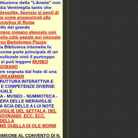
tituzione della "Libraria" non
tia Ventimiglia tanto che
 descritte, Aprosio si pentì di
ta come propostogli alla
Angelica di Roma
ello del grande
omico romano elencato con
della città papale qui elencate
oevo Bartolomeo Piazza
.
la Biblioteca intemelia fu
 come parte principale di un
ulturale cioè il purtroppo
 si può leggere
MUSEO
ROSIANO
re sognata dal frate di una
ERKAMMER
TRUTTURA INTERATTIVA E
I E COMPETENZE DIVERSE
QUALE
IA - MUSEO - NUMMOTECA -
ERA DELLE MERAVIGLIE
 SCIA DELLE A LUI NOTE
IGLIE DEL SETTALA, DEL
DOVRANDI, ECC. ECC.
 DELLA
E QUELLA DI OLE WORM
SIMEONE AL CONVENTO DI N.