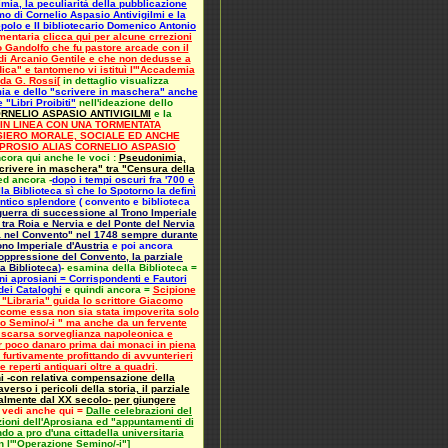
mia, la peculiarità della pubblicazione
o di Cornelio Aspasio Antivigilmi e la
epolo e II bibliotecario Domenico Antonio
umentaria
clicca qui per alcune crrezioni
o Gandolfo che fu pastore arcade con il
di Arcanio Gentile e che non dedusse a
ica" e tantomeno vi istituì l'"Accademia
 da G. Rossi
[
in dettaglio visualizza
ia e dello "scrivere in maschera" anche
"Libri Proibiti"
nell'ideazione dello
RNELIO ASPASIO ANTIVIGILMI
e la
IN LINEA CON UNA TORMENTATA
SIERO MORALE, SOCIALE ED ANCHE
APROSIO ALIAS CORNELIO ASPASIO
cora qui anche le voci :
Pseudonimia,
 "scrivere in maschera" tra "Censura della
ed ancora
-
dopo i tempi oscuri fra '700 e
a Biblioteca sì che lo Spotorno la definì
antico splendore
(
convento e biblioteca
 guerra di successione al Trono Imperiale
a tra Roia e Nervia e del Ponte del Nervia
ia nel Convento" nel 1748 sempre durante
no Imperiale d'Austria
e poi ancora
soppressione del Convento, la parziale
la Biblioteca
)
-
esamina della Biblioteca
=
oni aprosiani = Corrispondenti e Fautori
dei Cataloghi
e quindi ancora =
Scipione
 "Libraria" guida lo scrittore Giacomo
 come essa non sia stata impoverita solo
ro Semino/-i " ma anche da un fervente
a scarsa sorveglianza napoleonica e
r poco danaro prima dai monaci in piena
 furtivamente profittando di avvunterieri
 e reperti antiquari oltre a quadri
.
ni -con relativa compensazione della
erso i pericoli della storia, il parziale
almente dal XX secolo- per giungere
 vedi anche qui =
Dalle celebrazioni del
zioni dell'Aprosiana ed "appuntamenti di
do a pro d'una cittadella universitaria
n l'"Operazione Semino/-i"
]