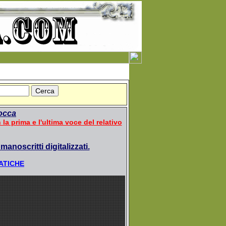
occa
n la prima e l'ultima voce del relativo
manoscritti digitalizzati.
ATICHE