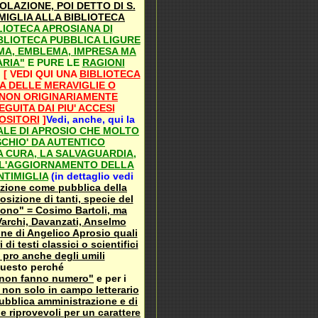
LAZIONE, POI DETTO DI S.
MIGLIA ALLA BIBLIOTECA
LIOTECA APROSIANA DI
IBLIOTECA PUBBLICA LIGURE
A, EMBLEMA, IMPRESA MA
ARIA"
E PURE LE
RAGIONI
)
[ VEDI QUI UNA
BIBLIOTECA
 DELLE MERAVIGLIE O
NON ORIGINARIAMENTE
GUITA DAI PIU' ACCESI
OSITORI
]
Vedi, anche, qui la
ALE DI APROSIO CHE MOLTO
CHIO' DA AUTENTICO
A CURA, LA SALVAGUARDIA,
 L'AGGIORNAMENTO DELLA
NTIMIGLIA
(in dettaglio vedi
ezione come pubblica della
osizione di tanti, specie del
gono" = Cosimo Bartoli, ma
archi, Davanzati, Anselmo
one di Angelico Aprosio quali
 di testi classici o scientifici
a pro anche degli umili
questo perché
i non fanno numero"
e per i
, non solo in campo letterario
ubblica amministrazione e di
 riprovevoli per un carattere