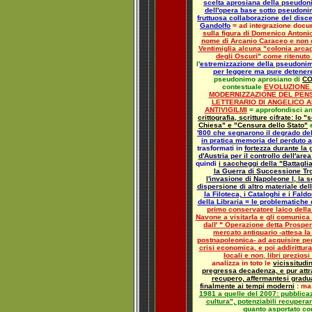
scelta aprosiana della pseudoni
dell'opera base sotto pseudonim
fruttuosa collaborazione del disc
Gandolfo
= ad integrazione doc
sulla figura di Domenico Antoni
nome di Arcanio Caraceo e non 
Ventimiglia alcuna "colonia arcad
degli Oscuri" come ritenuto
l'
estremizzazione della pseudonim
per leggere ma pure detenere 
pseudonimo aprosiano di
CO
contestuale
EVOLUZIONE 
MODERNIZZAZIONE DEL PEN
LETTERARIO DI ANGELICO 
ANTIVIGILMI
=
approfondisci an
crittografia, scritture cifrate: lo
Chiesa" e "Censura dello Stato"
'800 che segnarono il degrado dell
in pratica memoria del perduto 
trasformati in
fortezza durante la
d'Austria per il controllo dell'are
quindi
i saccheggi della "Battagl
la Guerra di Successione Tro
l'invasione di Napoleone I, la 
dispersione di altro materiale del
la Filoteca, i Cataloghi e i Fald
della Libraria = le problematiche 
primo conservatore laico della
Navone a visitarla e gli comunica
dall' " Operazione detta Prospe
mercato antiquario -attesa l
postnapoleonica- ad acquisire pe
crisi economica, e poi addirittura
locali e non, libri preziosi
analizza in toto le
vicissitudi
pregressa decadenza, e pur attrav
recupero, affermantesi gradu
finalmente ai tempi moderni
: ma
1981 a quelle del 2007: pubblica
cultura", potenziabili recuperan
quanto asportato co