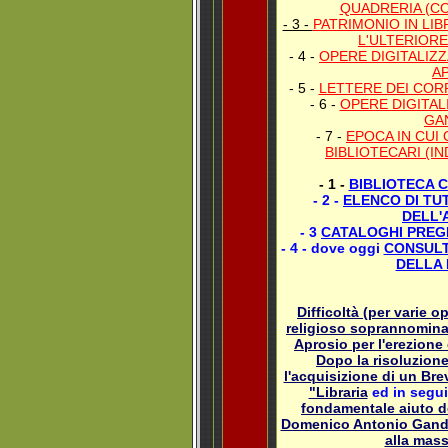
QUADRERIA (CO
- 3 -
PATRIMONIO IN LIB
L'ULTERIOR
- 4 -
OPERE DIGITALIZZ
A
- 5 -
LETTERE DEI CORR
- 6 -
OPERE DIGITALI
GA
- 7 -
EPOCA IN CUI
BIBLIOTECARI (I
- 1 -
BIBLIOTECA C
- 2 -
ELENCO DI TUT
DELL'
- 3
CATALOGHI PREG
-
4 - dove oggi
CONSULT
DELLA 
Difficoltà (per varie 
religioso soprannomina
Aprosio per l'erezione 
Dopo la risoluzione
l'acquisizione di un Br
"Libraria
ed in seguit
fondamentale aiuto d
Domenico Antonio Gandol
alla mass