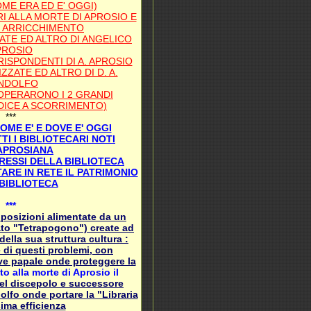
ME ERA ED E' OGGI)
RI ALLA MORTE DI APROSIO E
E ARRICCHIMENTO
ATE ED ALTRO DI ANGELICO
PROSIO
ISPONDENTI DI A. APROSIO
ZZATE ED ALTRO DI D. A.
NDOLFO
 OPERARONO I 2 GRANDI
NDICE A SCORRIMENTO)
***
OME E' E DOVE E' OGGI
TI I BIBLIOTECARI NOTI
APROSIANA
RESSI DELLA BIBLIOTECA
ARE IN RETE IL PATRIMONIO
BIBLIOTECA
***
opposizioni alimentate da un
to "Tetrapogono") create ad
della sua struttura cultura :
 di questi problemi, con
eve papale onde proteggere la
o alla morte di Aprosio il
el discepolo e successore
fo onde portare la "Libraria
ima efficienza