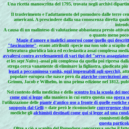
Una ricetta manoscritta del 1795, trovata negli archivi dipart
Il trasferimento e l'adattamento del pomodoro dalle terre cen
americani. A prescindere dalla sua conoscenza diretta quale 
introdu
A causa di un malinteso di valutazione abbastanza presto attivato
o quanto meno poco 
Magie d'amore o malefici amorosi come quello qui descrit
"fascinazione"
- erano attribuiti -specie ma non solo a scapito 
letteratura giuridica laica ed ecclesiastica assai complessa med
avvalersi contro avvelenamenti di vari tipi del "servo assaggiator
et les sept Nains
) -assai più complessa da quella poi ripresa dal
strega cerca vanamente di eliminare la figliastra, giudicata più 
legati a peccaminosa vanità, oggi impensabili agli specchi)
, at
popolare europea che nasce però da
ataviche convinzioni anc
Grimm, Jacob e Wilhelm, in una prima edizione nel 1812, pubb
Nel contesto della medicina e dello
scontro fra la scuola dei med
come qui si legge
alla maniera in cui entro questa sua
opera sc
l'utilizzazione delle
piante d'antico uso a fronte di quelle esotic
supposto dal Gelli
= date però le riconosciute
convergenze stori
mediche gli
alchimisti destinati come qui si legge ad una cond
conniventi dell
questa particol
Oltre a ciò a scapito del Pomodoro concorreva anche il fatto