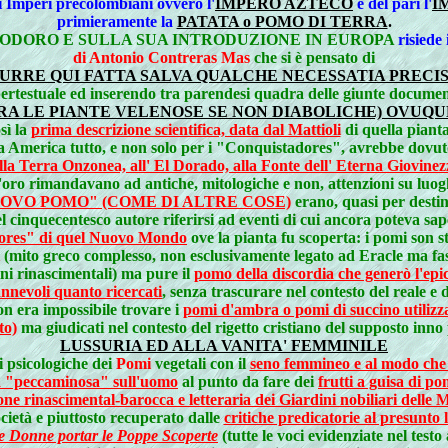
i Imperi precolombiani ovvero l'
IMPERO AZTECO
e del pari l'
I
primieramente la
PATATA o POMO DI TERRA
.
ODORO E SULLA SUA INTRODUZIONE IN EUROPA
risiede 
di Antonio Contreras Mas
che si è pensato di
URRE QUI FATTA SALVA QUALCHE NECESSATIA PRECI
ipertestuale ed inserendo tra parendesi quadra delle giunte docume
RA LE PIANTE VELENOSE SE NON DIABOLICHE) OVUQUE 
sì la
prima descrizione scientifica, data dal Mattioli
di quella piant
a America tutto, e non solo per i "Conquistadores", avrebbe dovuto e
la Terra Onzonea, all' El Dorado, alla Fonte dell' Eterna Giovinez
d'oro rimandavano ad antiche, mitologiche e non, attenzioni su luogh
 "NUOVO POMO" (COME DI ALTRE COSE)
erano, quasi per desti
l cinquecentesco autore riferirsi ad eventi di cui ancora poteva sap
adores" di quel Nuovo Mondo
ove la pianta fu scoperta:
i pomi son s
(mito greco complesso, non esclusivamente legato ad Eracle ma f
ini rinascimentali) ma pure il
pomo della discordia che generò l'epi
nnevoli quanto ricercati
, senza trascurare nel contesto del reale e
n era impossibile trovare i
pomi d'ambra o pomi di succino utilizza
to)
ma giudicati nel contesto del rigetto cristiano del supposto inno
LUSSURIA ED ALLA VANITA' FEMMINILE
i psicologiche dei
Pomi
vegetali con il
seno femmineo e al modo che s
 "peccaminosa" sull'uomo
al punto da fare dei
frutti a guisa di p
e rinascimental-barocca e letteraria dei Giardini nobiliari delle M
cietà e piuttosto recuperato dalle
critiche predicatorie al presunto
le Donne portar le Poppe Scoperte
(tutte le voci evidenziate nel testo