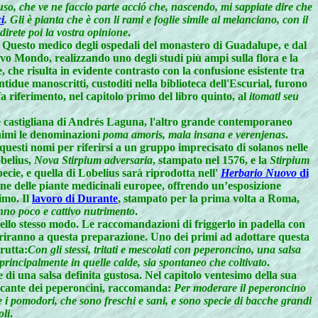
uso, che ve ne faccio parte acció che, nascendo, mi sappiate dire che
i
. Gli è pianta che è con li rami e foglie simile al melanciano, con il
 direte poi la vostra opinione
.
 Questo medico degli ospedali del monastero di Guadalupe, e dal
vo Mondo, realizzando uno degli studi più ampi sulla flora e la
 che risulta in evidente contrasto con la confusione esistente tra
idue manoscritti, custoditi nella biblioteca dell'Escurial, furono
 riferimento, nel capitolo primo del libro quinto, al
itomatl seu
ne castigliana di Andrés Laguna, l'altro grande contemporaneo
nimi le denominazioni
poma amoris, mala insana e verenjenas
.
questi nomi per riferirsi a un gruppo imprecisato di solanos nelle
obelius,
Nova Stirpium adversaria
, stampato nel 1576, e la
Stirpium
cie, e quella di Lobelius sarà riprodotta nell'
Herbario Nuovo
di
one delle piante medicinali europee, offrendo un’esposizione
imo. Il
lavoro di Durante
, stampato per la prima volta a Roma,
nno poco e cattivo nutrimento
.
ello stesso modo. Le raccomandazioni di friggerlo in padella con
riferiranno a questa preparazione. Uno dei primi ad adottare questa
rutta:
Con gli stessi, tritati e mescolati con peperoncino, una salsa
rincipalmente in quelle calde, sia spontaneo che coltivato
.
 di una salsa definita gustosa. Nel capitolo ventesimo della sua
ccante dei peperoncini, raccomanda:
Per moderare il peperoncino
e i pomodori, che sono freschi e sani, e sono specie di bacche grandi
oli
.