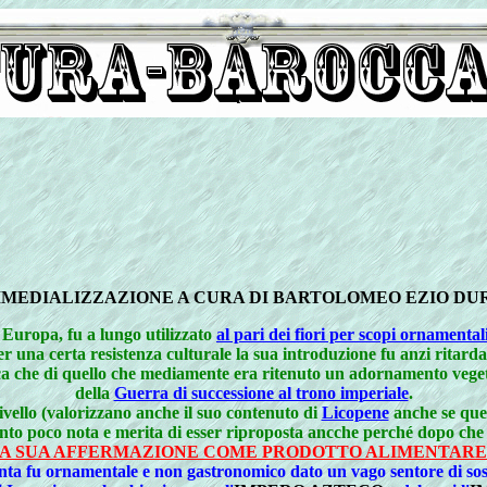
MEDIALIZZAZIONE A CURA DI BARTOLOMEO EZIO DU
 Europa, fu a lungo utilizzato
al pari dei fiori per scopi ornamental
er una certa resistenza culturale la sua introduzione fu anzi ritarda
a che di quello che mediamente era ritenuto un adornamento vegetale
della
Guerra di successione al trono imperiale
.
llo (valorizzano anche il suo contenuto di
Licopene
anche se ques
to poco nota e merita di esser riproposta ancche perché dopo che
A SUA AFFERMAZIONE COME PRODOTTO ALIMENTARE 
a pianta fu ornamentale e non gastronomico dato un vago sentore di