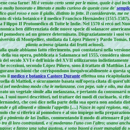
bene cosa farne:
Mi è venuto certo seme per le mane, quale è qui incl
 molto honorato e litterato e molto curioso de queste cose de'
semplic
ico quel rosso e non il giallo, distinto in fette. Il considerarete, me ne
to di vista botanico è il medico Francisco Hernández (1515-1587).
a Filippo II Protomedico di Tutte le Indie. Nel 1570 si recó nel Nuo
nomica ben differenziata delle nuove specie di solanacee americane,
 del pomodoro ad un genere determinato. Disgraziatamente i suoi vent
iversità di Montpellier, studiata da López Piñero y Pardo Tomás, fa
planta acinosa
(pianta dai frutti acinosi).
lla quale abbiamo fatto riferimento, può constatarsi nella versio
 della sua opera, pubblicata a Salamanca nel 1555, considera sino
del secolo XVI e dell'inizio del XVII utilizzarono indistintamente 
che eccezioni, secondo Lòpez Piñero, sono il trattato di Matthias L
igurano incisioni che corrispondono inequivocabilmente a questa spe
sto il
medico e botanico Castore Durante
effettua una ricapitolazi
la di Mattioli, e sicuramente basata sull'opera citata di quest'ult
i nel medesimo modo che le melanzane, con pepe, sale e olio, ma da
erato un vegetale simile alla melanzana, e pertanto da consumarsi n
sa. I suoi nuovi descrittori, nel trattare dei modi di cucinarlo, si 
Hernandez, che così dice nella parte della sua opera non andata dist
nde e gli alimenti e stimola l'appetito
[…]
Nasce in ogni regione, ma p
nolo che si riferirà al pomodoro e al suo impiego nella preparazione
jí o pimienta de las Indias
, commentando il modo di attenuare il pi
 tra di loro contrastanti, e si moderano l'uno con l'altro; usano anch
sugose; e fanno una salsa gustosa, e sono buoni a esser mangiati da s