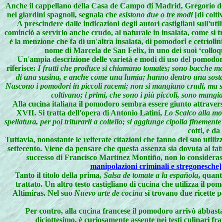
Anche il cappellano della Casa de Campo di Madrid, Gregorio de 
nei giardini spagnoli, segnala che
esistono due o tre modi
[di colti
A prescindere dalle indicazioni degli autori castigliani sull'ut
cominciò a servirlo anche crudo, al naturale in insalata, come si
è la menzione che fa di un'altra insalata, di pomodori e cetrioli
nome di Marcela de San Felix, in uno dei suoi ‘colloqui
Un'ampia descrizione delle varietà e modi di uso del pomodor
riferisce:
I frutti che produce si chiamano tomates; sono bacche molto
di una susina, e anche come una lumìa; hanno dentro una sostanza
Nascono i pomodori in piccoli racemi; non si mangiano crudi, ma si 
coltivano; i primi, che sono i più piccoli, sono mangiat
Alla cucina italiana il pomodoro sembra essere giunto attravers
XVII. Si tratta dell'opera di Antonio Latini,
Lo Scalco alla m
spellatura, per poi triturarli a coltello; si aggiunge cipolla finement
cotti, e d
Tuttavia, nonostante le reiterate citazioni che fanno del suo utiliz
settecento. Viene da pensare che questa assenza sia dovuta al fa
successo di Francisco Martínez Montiño, non lo considerass
manipolazioni criminali e stregonesche]
Tanto il titolo della prima,
Salsa de tomate a la española
, quant
trattato. Un altro testo castigliano di cucina che utilizza i
Altimiras. Nel suo
Nuevo arte de cocina
si trovano due ricette 
Per contro, alla cucina francese il pomodoro arrivò abbastanz
diciottesimo, è curiosamente assente nei testi culinari f