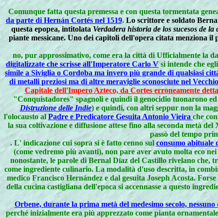
Comunque fatta questa premessa e con questa tormentata genealo
da parte di Hernán Cortés nel 1519
.
Lo scrittore e soldato Berna
questa epopea, intitolata
Verdadera historia de los sucesos de la
piante messicane. Uno dei capitoli dell'opera citata menziona
no, pur approssimativo, come era la città di Ufficialmente la d
digitalizzate che scrisse all'Imperatore Carlo V
si intende che egli
simile a Siviglia o Cordoba ma invero più grande di qualsiasi cit
di metalli preziosi ma di altre meraviglie sconosciute nel Vecch
Capitale dell'Impero Azteco, da Cortes erroneamente dett
"Conquistadores" spagnoli e quindi il genocidio tuonarono ed op
Distruzione delle Indie
) e quindi, con altri seppur non la ma
l'olocausto al
Padre e Predicatore Gesuita Antonio Vieira
che con
la sua coltivazione e diffusione attese fino alla seconda metà del
passò del tempo prim
.
L' indicazione cui sopra si è fatto cenno sul
consumo abituale d
(come vedremo più avanti), non pare aver avuto molta eco nei c
nonostante, le parole di Bernal Díaz del Castillo rivelano che, 
come ingrediente culinario. La modalità d'uso descritta, in comb
medico Francisco Hernández e dal gesuita Joseph Acosta. Forse qu
della cucina castigliana dell'epoca si accennasse a questo ingred
Orbene, durante la prima metà del medesimo secolo, nessuno dei 
perché inizialmente era più apprezzato come pianta ornamentale ch