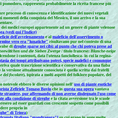
 di pomodoro, rappresenta probabilmente la ricetta francese più
re processo di conoscenza e identificazione dei nuovi vegetali
i momenti della conquista del Messico, il suo arrivo e la sua
mentare.
e dei medici europei appartenente ad un genere di piante velenose
ea (vedi qui l'Indice)
eficio dell'avvelenamento
e al
maleficio dell'asservimento o
termine vero era "lunatiche"
risultavano pur nel contesto di una
valse di
droghe sparse nei cibi: al punto che chi poteva prese ad
neewittchen und die Sieben Zwerge
/ titolo francese:
Blanche-neige
endone i contenuti, data l'utenza fanciullesca- in cui la regina-
ntasia dei tempi attribuivano poteri, specie malefici e comunque
eriva quale trascrizione scientifica e conservativa da una fiaba
la versione attualmente conosciuta è quella scritta dai fratelli
e del focolare
), ispirata a molti aspetti del folklore popolare, del
 notevole ebbero le diverse opinioni nell'
uso di piante esotiche
orista Zefiriele Tomaso Bovio
che in
questa sua opera
vantava
te straniere, pur affermando di non averne disdegnato l'uso come
ate alla condizione di streghe
e la citata avversione tra le scuole
resero ad esser guardati con crescente sospetto come possibili
edere proprio in
eghe" di Triora
)
ragola [italiano "mandragora"]
su cui erano in auge molte