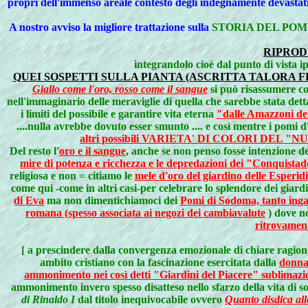
propri dell'immenso areale contesto degli indegnamente devastat
A nostro avviso la migliore trattazione sulla
STORIA DEL POM
RIPROD
integrandolo cioè dal punto di vista 
QUEI SOSPETTI SULLA PIANTA (ASCRITTA TALORA F
Giallo come l'oro, rosso come il sangue
si può risassumere co
nell'immaginario delle meraviglie di quella che sarebbe stata dett
i limiti del possibile e garantire vita eterna
"dalle Amazzoni del
....nulla avrebbe dovuto esser smunto .... e così mentre i pomi 
altri possibili VARIETA' DI COLORI DEL
Del resto l'
oro e il sangue
, anche se non penso fosse intenzione de
mire di potenza e ricchezza e le depredazioni dei "Conquist
religiosa e non = citiamo le
mele d'oro del giardino delle Esperidi
come qui -come in altri casi-per celebrare lo splendore dei giard
di Eva
ma non dimentichiamoci dei
Pomi di Sodoma, tanto inga
romana (spesso associata ai negozi dei cambiavalute
) dove no
ritrovamen
[ a prescindere dalla convergenza emozionale di chiare ragion
ambito cristiano con la fascinazione esercitata dalla
donna
ammonimento nei così detti "Giardini del Piacere" sublimazion
ammonimento invero spesso disatteso nello sfarzo della vita di so
di Rinaldo I
dal titolo inequivocabile ovvero
Quanto disdica al