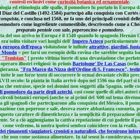
contesti esclusivi come
curiosità botanica ed ornamentale
.
gia ed etimologia alle spalle, il pomodoro fu portato in Europa d
l Díaz del Castillo (1492-1584) partecipò alla conquista con Cortés 
 conquista
, e conclusa nel 1568, ne fa uno dei principali cronisti dell
 il pomodoro come ingrediente commestibile, descrivendo come a Ch
preparato pentole con sale, peperoncino e pomodoro
.
ata del suo arrivo in Europa è il 1540 quando lo spagnolo Hernán Co
 era solito visitare vari luoghi dell'
Impero Azteco
particolarmente 
tà europea dell'epoca
visitandone le infinite
attrattive, giardini, fon
io Mondo
= per farsi un esempio della rovina che sarebbe seguita b
a "Temistan"
[ presto vittima inerte di una devastazione che perlat
eraro illustri religiosi: in primis
Bartolome' De Las Casas
(nella
ggioranza,
"Fra Marco da Nizza dell'Ordine di S. Francesco", testim
 tutte le sue forze tentò di soccorrere le ormai devastate civiltà p
 XVII secolo: la pianta in Italia arrivò dopo nel 1596 ma del pari si 
a che entrasse, specie nei domini non soggetti alla Spagna, nelle c
i pomodoro da parte degli aztechi
, così come quelle di altri autori
ircoli botanici europei [anche se ai primi del '600 sul tema divenn
tra gli spagnoli che parteciparono alla conquista del Messico, il pom
inazione con peperone e sale, doveva essere abbastanza consueta, po
esto carattere di dimestichezza e la semplicità di preparazione di 
iente. Se a ciò aggiungiamo la cattiva reputazione di cui godette il
come vedremo, la nostra ipotesi sembra coincidere con la realtà.
rimanenti viaggiatori, cronisti o naturalisti, che fornirono inform
e non come sostanza alimentare. In tal senso lo considerava, quasi