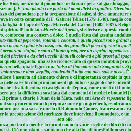
los Rios, menziona il pomodoro nella sua opera sul giardinaggio, c
vazione]
. E` una pianta che porta dei pomi divisi in quattro. Diventa
ilizzo del pomodoro per la preparazione di salse, si deve ammettere ch
 trova in certe commedie di F. Gabriel Téllez (1579-1648), meglio c
ni, la figlia di Lope de Vega, Marcela del Carpio (1605-1687). Religi
 spirituali’ intitolato
Muerte del Apetito
, si riferisce a questa com
o, compresa una conserva dolce, è quella fatta dal gesuita andaluso
 simili al peperone, rotondi e colorati, e quelli piccoli sono grandi co
 acquosa piuttosto rossa, con dei granelli di poco inferiori a quelli
preparano stufati, e sono di buon gusto, per un asprino appetitoso. A
i dai piccioni e da altri uccelli; di quelli coltivati e più grossi gli sp
o quella spagnola: una salsa riconosciuta di questa indubbia proveni
oderna
nella quale figura una
Salsa di Pomadoro alla Spagnuola. Si pr
e sminuzzata e timo serpillo, condendo il tutto con olio, sale e aceto
. È
a allora è assurta ad elemento chiave e di importanza capitale in que
zo nelle salse fin dai primi momenti gli autori spagnoli che lo identi
tto che i trattati culinari castigliani dell'epoca, come quelli di D
ero per la diffidenza suscitata dai commenti di medici e botanici [
. Il primo a citarlo è Juan de la Mata, nella cui
Arte de reposteria
fi
o il suo procedimento di preparazione e gli ingredienti, sembrano su
l pomodoro per una salsa è quello di Raimundo Gómez, francescano a
per la preparazione del merluzzo dove interviene il pomodoro, e un 
sott'olio.
a più tardi: mentre lo incontriamo in varie ricette dei libri di cucin
rancesi. Ció nonostante, sappiamo che alla fine di quest’ultimo seco