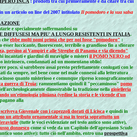
MPERO INCA
: prodotti tra cui primieramente è da citare tra cui
in un articolo on line del 2007 intitolato
Il pomodoro e la sua salsa
SAZIONE
ntarie e specialmente soffermandosi su
DIFFUSESI MA PIU' A LUNGO RESISTENTI IN ITALIA
.
a che
ebbe molti nomi prima che per noi fosse "pomodoro"
:
sser luccicante, fluorescente, terribile o grandioso fin a sfiorare
za, persino ai Vampiri e alle Streghe di Panama e via dicendo"
i incantati e giardini di mraviglie o misteri
il POMO NERO od
no intrinseco, condannati ad un momentano oblio!
ere poco, si sarebbero assai presto perfettamente coniugati con le
tati da sempre, nel bene come nel male connessi alla letteratura
ascinoso quanto misterioso e comunque ripreso iconograficamente
ca guerra di Troia
; rammentiamo quindi il "peccaminoso"
pomo
 dell'archeologicamente dimostrabile la tradizione nella
gioielleria
ndo un'etimologia pliniana (vedine la storia e le vicende d'un
 pagano alla
criveva Giovenale con i capezzoli dorati di Licisca
e quindi in
omo un attributo ornamentale sì ma in teoria soprattutto un
eraviglie
(tutte le voci evidenziate nel testo antico sono attive)
,
 lusso donnesco
come si vede da un Capitolo dell'aprosiano
Scudo
 antico sono attive): tutto ciò nell'ambito, entro una
prospettiva