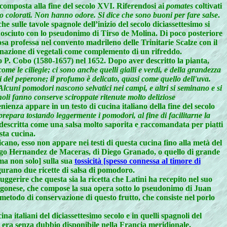
omposta alla fine del secolo XVI. Riferendosi ai
pomates
coltivati
no colorati. Non hanno odore. Si dice che sono buoni per fare salse
.
e sulle tavole spagnole dell’inizio del secolo diciassettesimo si
onosciuto con lo pseudonimo di Tirso de Molina. Di poco posteriore
osa professa nel convento madrileno delle Trinitarie Scalze con il
binazione di vegetali come complemento di un rifreddo.
 P. Cobo (1580-1657) nel 1652. Dopo aver descritto la pianta,
me le ciliegie; ci sono anche quelli gialli e verdi, e della grandezza
 del peperone; il profumo è delicato, quasi come quello dell'uva.
lcuni pomodori nascono selvatici nei campi, e altri si seminano e si
agnoli fanno conserve sciroppate ritenute molto deliziose
enza appare in un testo di cucina italiano della fine del secolo
epara tostando leggermente i pomodori, al fine di facilitarne la
 descritta come una salsa molto saporita e raccomandata per piatti
sta cucina.
ficano, esso non appare nei testi di questa cucina fino alla metà del
omingo Hernandez de Maceras, di Diego Granado, o quello di grande
ma non solo] sulla sua
tossicità [spesso connessa al timore di
gurano due ricette di salsa di pomodoro.
ggerire che questa sia la ricetta che Latini ha recepito nel suo
ragonese, che compose la sua opera sotto lo pseudonimo di Juan
metodo di conservazione di questo frutto, che consiste nel porlo
a italiani del diciassettesimo secolo e in quelli spagnoli del
lo era senza dubbio disponibile nella Francia meridionale.