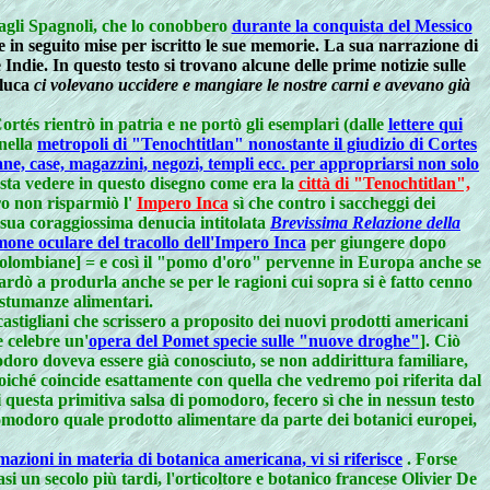
agli Spagnoli, che lo conobbero
durante la conquista del Messico
e in seguito mise per iscritto le sue memorie. La sua narrazione di
e Indie. In questo testo si trovano alcune delle prime notizie sulle
oluca
ci volevano uccidere e mangiare le nostre carni e avevano già
rtés rientrò in patria e ne portò gli esemplari (dalle
lettere qui
nella
metropoli di "Tenochtitlan" nonostante il giudizio di Cortes
tane, case, magazzini, negozi, templi ecc. per appropriarsi non solo
asta vedere in questo disegno come era la
città di "Tenochtitlan",
ro non risparmiò l'
Impero Inca
sì che contro i saccheggi dei
 sua coraggiossima denucia intitolata
Brevissima Relazione della
one oculare del tracollo dell'Impero Inca
per giungere dopo
recolombiane] = e così il "pomo d'oro" pervenne in Europa anche se
tardò a produrla anche se per le ragioni cui sopra si è fatto cenno
ostumanze alimentari.
 castigliani che scrissero a proposito dei nuovi prodotti americani
e celebre un'
opera del Pomet specie sulle "nuove droghe"
]. Ciò
odoro doveva essere già conosciuto, se non addirittura familiare,
iché coincide esattamente con quella che vedremo poi riferita dal
questa primitiva salsa di pomodoro, fecero sì che in nessun testo
 pomodoro quale prodotto alimentare da parte dei botanici europei,
azioni in materia di botanica americana, vi si riferisce
. Forse
 un secolo più tardi, l'orticoltore e botanico francese Olivier De