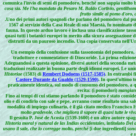
comunica l'invio di semi di pomodoro, benché non sappia molto 
cosa sia. Me l'ha mandato da Pesaro M. Baldo Cortivio, gentilhomo
frutto simile al pomo d'oro, d
.
Uno dei primi autori spagnoli che parlano del pomodoro dal pun
1567 al servizio della Casa Reale di sua Maestà, fu nominato d
fauna. In questo arduo lavoro è inclusa una classificazione tasso
quasi tutti i botanici europei in merito alla sicura assegnazione
distrutti da un pauroso incendio. Una copia conservata nell'Un
Un esempio della confusione sulla tassonomia del pomodoro, a
traduttore e commentatore di Dioscoride. La prima edizione
Adeguandosi a questa opinione, diversi autori della seconda metà 
traduzioni realizzate in buona parte degli idiomi europei. Le uni
Historiae
(1583) di
Rembert Dodoens (1517-1585)
. In entrambi f
Castore Durante da Gualdo (1529-1590)
. In quest'ultimo te
praticamente identica, sul modo di consumo del pomodoro, a quel
recita: (i pomodori)
mangians
Fino ai tempi di cui stiamo parlando il pomodoro è stato consid
olio e di condirlo con sale e pepe, avranno come risultato una sal
modalità di impiego culinario, è il già citato medico Francisco 
molto gradevole, che migliora il sapore di quasi tutte le viva
Il gesuita P. José de Acosta (1539-1600) è un altro autore spag
Historia moral y natural de las Indias occidentales
, intitolato
Del a
usano il sale, che lo corregge molto, perché
[i due ingredienti]
sono
e 