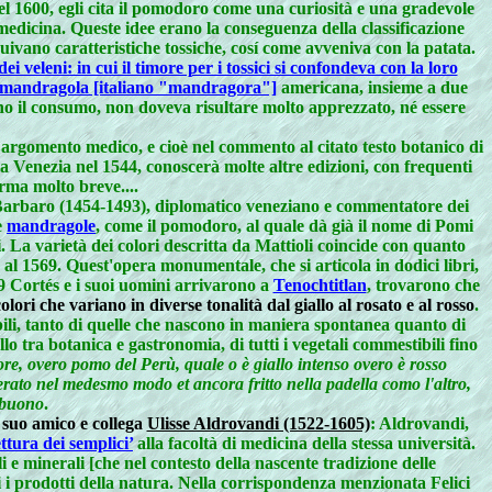
el 1600, egli cita il pomodoro come una curiosità e una gradevole
 medicina.
Queste idee erano la conseguenza della classificazione
buivano caratteristiche tossiche, cosí come avveniva con la patata.
dei veleni: in cui il timore per i tossici si confondeva con la loro
mandragola [italiano "mandragora"]
americana, insieme a due
ano il consumo, non doveva risultare molto apprezzato, né essere
i argomento medico, e cioè nel commento al citato testo botanico di
a Venezia nel 1544, conoscerà molte altre edizioni, con frequenti
orma molto breve....
o Barbaro (1454-1493), diplomatico veneziano e commentatore dei
e
mandragole
, come il pomodoro, al quale dà già il nome di Pomi
i. La varietà dei colori descritta da Mattioli coincide con quanto
 al 1569. Quest'opera monumentale, che si articola in dodici libri,
519 Cortés e i suoi uomini arrivarono a
Tenochtitlan
, trovarono che
ri che variano in diverse tonalità dal giallo al rosato e al rosso
.
ili, tanto di quelle che nascono in maniera spontanea quanto di
lo tra botanica e gastronomia, di tutti i vegetali commestibili fino
re, overo pomo del Perù, quale o è giallo intenso overo è rosso
derato nel medesmo modo et ancora fritto nella padella como l'altro,
 buono
.
 suo amico e collega
Ulisse Aldrovandi (1522-1605)
: Aldrovandi,
ettura dei semplici’
alla facoltà di medicina della stessa università.
i e minerali [che nel contesto della nascente tradizione delle
ti i prodotti della natura. Nella corrispondenza menzionata Felici