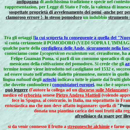
antipagana
di antichissima tradizione e specie nel contest
rappresentazion, per Legge di Stato e Fede, la valenza di innesco 
sospettate proprietà di avvelenamento dei pomi -anche per per
clamoroso errore !- lo stesso pomodoro
un indubbio
strumento 
Tra gli ortaggi [
la cui scoperta fu conseguente a quella del "N
si conta certamente il POMODORO (VEDI SOPRA L'IMMAGI
qualche parte della
cordigliera delle Ande, sicuramente nella fasci
conosciamo come
Lycopersicon esculentum var.
cerasiforme, ha a
Felipe Guamàn Poma, si parli di un consumo sporadico di q
messicano della coltivazione del pomodoro.
Si crede che gli
az
termine
tomate
viene introdotto nel castigliano nel 1532 e, succes
ad essere usato nell'attuale dialetto piemontese, mentre in quell
lingua
nahuatl
degli
aztechi
indicava tutte le piante dai frutti gl
che dovette confondere i
conquistatori europei
, ma che è sopravv
può leggere
(l'autore la collega ad un
discorso sulle Melanzane
)
medico ed
erborista
senese
Pietro Andrea Mattioli
(volendo appro
fece in Spagna, al contrario, in Italia, ma soprattutto in Fra
entusiastica ma che non deve affatto ingannare: quella di
"Pomo
donata una piantina carica dei suoi frutti alla r
afrodisiaco da usare per ill
sì da venir connesso il frutto a
stregonesche alchimie
e farne qu