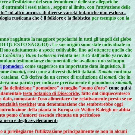
rarre all'esibizione del seno femmineo e delle sue allegoriche
entrambi i sessi talora , seppur al limite, con l'attivazione delle
o" od altro ancora- di diverse varietà botaniche non escluso -
logia rusticana che è il folklore e la fiabistica
per esempio con la
anno raggiunto la maggiore popolarità in tutti gli angoli del globo
TO SAGGIO) . Le sue origini sono state individuate in
 Il suo adattamento a specie coltivabile, fino ad ottenere quello che
 Corònica y Buen Gobierno
redatta nel 1615 dall'indio yarovilca
bondano testimonianze documentali che avallano uno sviluppo
 di pomodori
, come suggerisce un importante dato linguistico. Il
o come
tomato
), così come a diversi dialetti italiani.
Tomato
continua
 catalana. Ciò deriva da un errore di traduzione di
tomatl
, che in
esisteva una parola per indicare precisamente il pomodoro:
xitòmatl
,
te
[la definizione "pomodoro" o meglio "pomo d'oro"
come qui si
fondamentale
testo botanico di Dioscoride
, fatto dal cinquecentesco
ito dato, nonostante l'uso alimentare che relativamente presto se ne
tenzialità tossiche
) una denominazione che sembrerebbe oggi
introduzione della pianta in Europa sir Walter Raleigh ne abbia
punto pomo d'amore) essendo ritenuta un pericoloso
ia nera e degli avvelenamenti
o a privilegiarne l'utilizzazione principalmente se non in alcuni