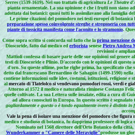
Serres (1539-1619). Nel suo trattato di agricoltura
Le Theatre d'
pianta ornamentale. La sua opinione è che i frutti non siano 
adottata dai botanici: quasi tutti lo assimilavano alla famiglia de
Le prime citazioni del pomodoro nei testi europei di botanica l
preparazione spesso coinvolgente streghe e stregoneria con tut
piante di tossicità manifesta come l'aconito e lo stramonio
. Ques
Come sopra scritto si concorda sul fatto che la
prima menzione d
Dioscoride, fatto dal medico ed
erborista
senese
Pietro Andrea M
revisioni e ampliam
Mattioli confessa di basare parte delle sue opinioni sul gener
testi di Dioscoride e Plinio. D'accordo con le opinioni di questo
d'oro. Su queste ultime, poche righe prima, ha specificato che si
detto dal francescano Bernardino de Sahagún (1499-1590) nella
contiene informazioni sulle idee, costumi, istituzioni, religione e
al
mercato di Tlatelolco si vendevano pomodori rossi, verdi e gial
Attorno al 1572 il medico e naturalista riminese Costanzo Feli
quelle coltivate. La sua Lettera sulle insalate, edita a cura di Gu
ad allora conosciuti in Europa. In questo scritto è segnalato
gagliardamente e questo o è tondo equalmente overo è distinto in fe
accomp
Vale la pena di isolare una menzione del pomodoro che figura ne
medico e studioso di botanica, fu dapprima professore di logica e
Nominato nel 1568 direttore dell'Orto Botanico della città, i
Wunderkammer o "Camere delle Meraviglie"
produsse un glori