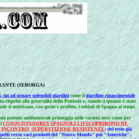
RANTE (SEBORGA)
i, sin ad ornare splendidi giardini
come il
giardino rinascimentale
ta rispetto alla generalità della Penisola e, stando a quanto è stato
 si nutrivano, con gusto e profitto, i soldati di Spagna ai tempi
to potente antitumorale primeggia nelle varietà nere come per
 i
CONQUISTADORES
SPAGNOLI LO SCOPRIRONO NE
INCONTRO' SUPERSTIZIOSE RESISTENZE
: del testo già
 sospetti verso vari prodotti del "Nuovo Mondo" poi "Americhe",