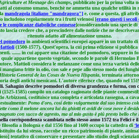
Agriculture et Mesnage des champs
, pubblicato per la prima volta n
adatti al consumo umano, benchè ne ammetta una qualche utilità in
lla
mandragola [italiano "mandragora"]
e, come a questa, gli attri
o includono regolarmente tra i frutti velenosi [
erano questi i secoli 
te le complicanze diaboliche connesse
]considerandolo una specie di
to lascia credere che, a prescindere dalle notizie che ne descrivev
ritenuto adatto all'alimentazione umana.
el pomodoro
in ambienti scientifici europei appare in un trattato d
attioli
(1500-1577). Quest'opera, la cui prima edizione si pubblica 
enti. ....... in cui appare una citazione del pomodoro, seppure in f
e al quale appartiene questo vegetale, secondo le parole di Hermola
 autore, Mattioli considera le melanzane come una terza varietà dell
 mangiano fritte in olio, con sale e pepe allo stesso modo dei fungh
Historia General de las Cosas de Nueva Hispania
, terminata attorno
 storia degli antichi messicani. L'autore riferisce che, quando nel 1
li. Sahagún descrive pomodori di diversa grandezza e forma, con colo
ci (1525-1585) compilò un catalogo ragionato delle piante commestib
ido Arbizzoni, costituisce una completa e articolata rassegna, a caval
 testualmente:
Pomo d'oro, cosí detto vulgarmente dal suo intenso colo
tte como il melone ancora lui da ghiotti et avidi de cose nove è desi
agnato con succo de agresto, ma al mio gusto è piú presto bello che
lla corrispondenza scambiata nello stesso anno 1572 tra Felici e il
 filosofia a Bologna e dal 1556 fino al 1600 occupò la cattedra di
‘l
stituito da lui stesso, raccolse un ricco patrimonio di piante, animal
oso] tentativo di conservare e presentare allo studio degli scienzia