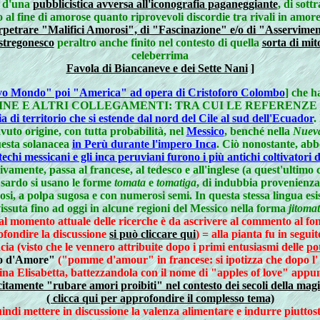
o d'una
pubblicistica avversa all'iconografia paganeggiante
, di sott
al fine di amorose quanto riprovevoli discordie tra rivali in amore d'
petrare "Malifici Amorosi", di "Fascinazione" e/o di "Asserviment
stregonesco
peraltro anche finito nel contesto di quella
sorta di mito
celeberrima
Favola di Biancaneve e dei Sette Nani
]
uovo Mondo" poi "America" ad opera di Cristoforo Colombo
] che h
NE E ALTRI COLLEGAMENTI: TRA CUI LE REFERENZE DI QUES
a di territorio che si estende dal nord del Cile al sud dell'Ecuador
.
vuto origine, con tutta probabilità, nel
Messico
, benché nella
Nueva
uesta solanacea
in Perù durante l'impero Inca
. Ciò nonostante, ab
techi messicani e gli inca peruviani furono i più antichi coltivatori
sivamente, passa al francese, al tedesco e all'inglese (a quest'ultim
o sardo si usano le forme
tomata
e
tomatiga
, di indubbia provenienza
obosi, a polpa sugosa e con numerosi semi. In questa stessa lingua 
issuta fino ad oggi in alcune regioni del Messico nella forma
jitoma
 al momento attuale delle ricerche è da ascrivere al commento al 
fondire la discussione
si può cliccare qui
) = alla pianta fu in segu
ncia (visto che le vennero attribuite dopo i primi entusiasmi delle
po
 d'Amore"
("pomme d'amour" in francese: si ipotizza che dopo l' 
egina Elisabetta, battezzandola con il nome di "apples of love" ap
ecitamente "rubare amori proibiti" nel contesto dei secoli della mag
( clicca qui per approfondire il complesso tema)
indi mettere in discussione la valenza alimentare e indurre piuttost