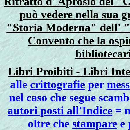
Ritratto d' Aprosio del 
può vedere nella sua 
"Storia Moderna" dell' "
Convento che la ospit
bibliotecar
Libri Proibiti - Libri Inte
alle
crittografie
per
mess
nel caso che segue scamb
autori posti all'Indice
= m
oltre che
stampare
e 