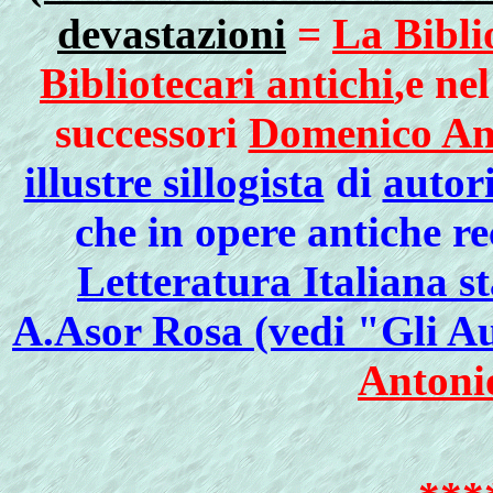
devastazioni
=
La Bibli
Bibliotecari antichi
,e ne
successori
Domenico An
illustre sillogista
di
autori
che in opere antiche r
Letteratura Italiana s
A.Asor Rosa (vedi "Gli Aut
Antoni