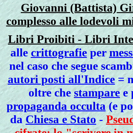
Giovanni (Battista) Gi
complesso alle lodevoli mi
Libri Proibiti - Libri Inte
alle
crittografie
per
mess
nel caso che segue scamb
autori posti all'Indice
= m
oltre che
stampare
e 
propaganda occulta
(e po
da
Chiesa e Stato
-
Pseud
cifrate
: lo
"scrivere in