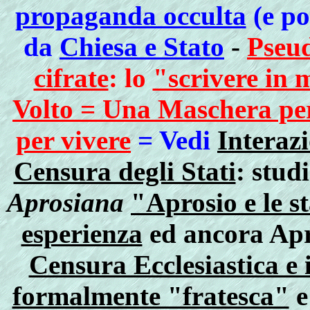
propaganda occulta
(e po
da
Chiesa e Stato
-
Pseud
cifrate
: lo
"scrivere in
Volto = Una Maschera per
per vivere
= Vedi
Interazi
Censura degli Stati
: stud
Aprosiana
"Aprosio e le 
esperienza
ed ancora Apr
Censura Ecclesiastica e i
formalmente "fratesca"
e