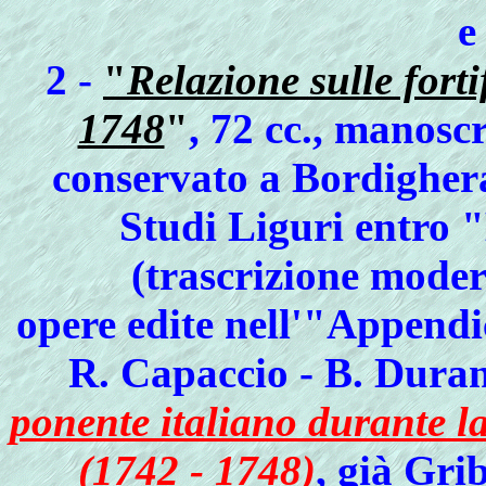
e
2 -
"
Relazione sulle fort
1748
"
, 72 cc., manosc
conservato a Bordighera
Studi Liguri entro "
(trascrizione mode
opere edite nell'"Appendi
R. Capaccio - B. Dura
ponente italiano durante l
(1742 - 1748)
, già Gri