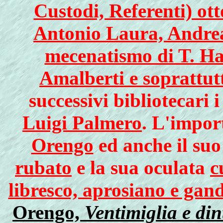
Custodi, Referenti) ot
Antonio Laura, Andre
mecenatismo di T. Han
Amalberti e soprattut
successivi bibliotecari 
Luigi Palmero
. L'impor
Orengo
ed anche il su
rubato
e la sua oculata
c
libresco, aprosiano e gan
Orengo,
Ventimiglia e dint