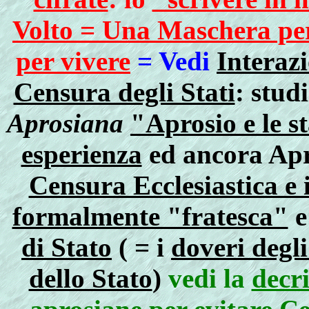
Volto = Una Maschera per
per vivere
= Vedi
Interazi
Censura degli Stati
: stud
Aprosiana
"Aprosio e le 
esperienza
ed ancora Apr
Censura Ecclesiastica e i
formalmente "fratesca"
e
di Stato
( = i
doveri degl
dello Stato
)
vedi la
decri