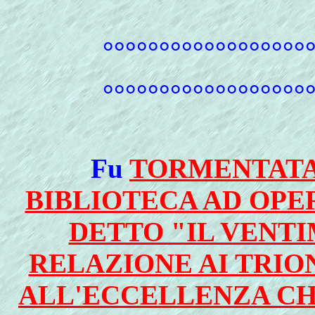
°°°°°°°°°°°°°°°°°°
°°°°°°°°°°°°°°°°°°
Fu
TORMENTATA
BIBLIOTECA AD OPE
DETTO "IL VENTI
RELAZIONE AI TRIO
ALL'ECCELLENZA CHE