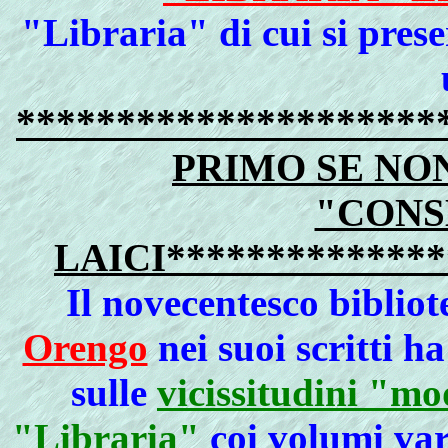
"Libraria" di cui si pres
********************
PRIMO SE NON
"CONS
LAICI**************
Il novecentesco biblio
Orengo
nei suoi scritti ha
sulle
vicissitudini "mo
"Libraria"
coi volumi vari