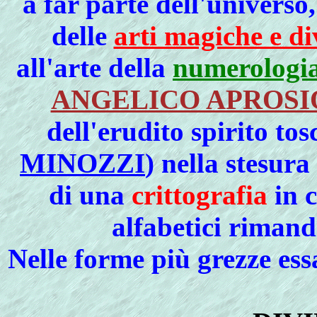
a far parte dell'universo
delle
arti magiche e di
all'arte della
numerologi
ANGELICO APROSI
dell'erudito spirito to
MINOZZI
) nella stesura
di una
crittografia
in c
alfabetici riman
Nelle forme più grezze ess