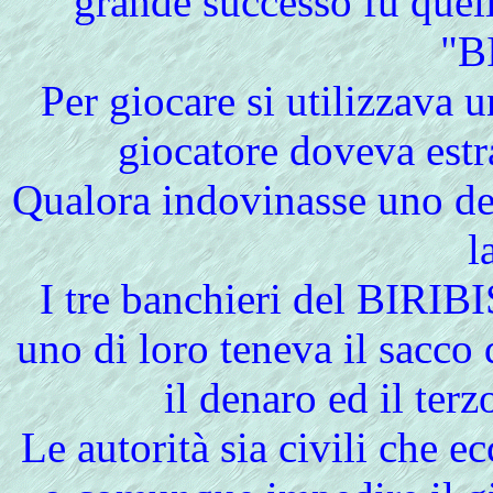
grande successo fu quel
"B
Per giocare si utilizzava u
giocatore doveva estr
Qualora indovinasse uno de
l
I tre banchieri del BIRI
uno di loro teneva il sacco d
il denaro ed il terz
Le autorità sia civili che e