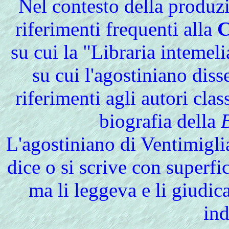
Nel contesto della produz
riferimenti frequenti alla
su cui la "Libraria intemel
su cui l'agostiniano diss
riferimenti agli autori clas
biografia della
L'agostiniano di Ventimiglia
dice o si scrive con superfi
ma li leggeva e li giudic
ind