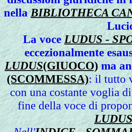
nella
BIBLIOTHECA CAN
Lucio
La voce
LUDUS - SP
eccezionalmente esaus
LUDUS
(GIUOCO)
ma anc
(SCOMMESSA)
: il tutt
con una costante voglia d
fine della voce di propo
LUDUS
Nell'
INDICE - SOMMA