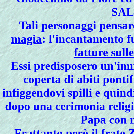
SA
Tali personaggi pensa
magia
: l'incantamento fu
fatture sulle
Essi predisposero un'im
coperta di abiti ponti
infiggendovi spilli e quind
dopo una cerimonia religio
Papa con m
Frattanto però il frate 