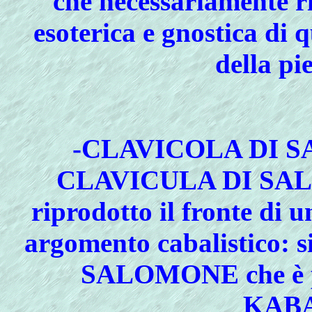
che necessariamente 
esoterica e gnostica di 
della pie
-
CLAVICOLA DI 
CLAVICULA DI S
riprodotto il fronte di 
argomento cabalistico: 
SALOMONE che è
KABA