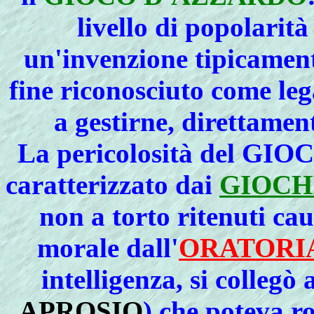
livello di popolarità
un'invenzione tipicament
fine riconosciuto come leg
a gestirne, direttament
La pericolosità del GI
caratterizzato dai
GIOCH
non a torto ritenuti ca
morale dall'
ORATORI
intelligenza, si collegò 
APROSIO
) che poteva r