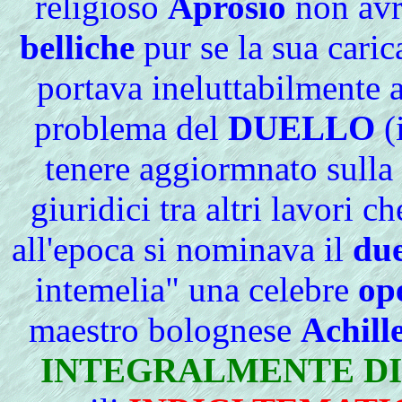
religioso
Aprosio
non avr
belliche
pur se la sua caric
portava ineluttabilmente a
problema del
DUELLO
(
tenere aggiormnato sulla 
giuridici tra altri lavori c
all'epoca si nominava il
due
intemelia" una celebre
op
maestro bolognese
Achill
INTEGRALMENTE DI