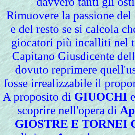
davvero tanti gli osti,
Rimuovere la passione del 
e del resto se si calcola ch
giocatori più incalliti nel 
Capitano Giusdicente della
dovuto reprimere quell'us
fosse irrealizzabile il prop
A proposito di
GIUOCHI
scoprire nell'opera di
Ap
GIOSTRE E TORNEI