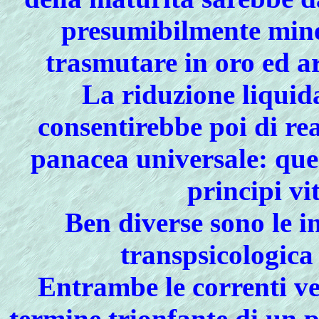
presumibilmente mine
trasmutare in oro ed ar
La riduzione liquida
consentirebbe poi di real
panacea universale: ques
principi vi
Ben diverse sono le i
transpsicologica 
Entrambe le correnti ved
termine trionfante di un pr