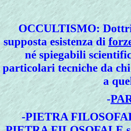
OCCULTISMO
: Dottr
supposta esistenza di
forze
né spiegabili scienti
particolari tecniche da chi
a que
-
PA
-
PIETRA FILOSOFA
PIETRA FILOSOFALE
s