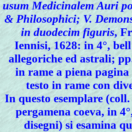
usum Medicinalem Auri po
& Philosophici; V. Demons
in duodecim figuris
, F
Iennisi, 1628: in 4°, be
allegoriche ed astrali; p
in rame a piena pagina n
testo in rame con div
In questo esemplare (coll.
pergamena coeva, in 4°,
disegni) si esamina q