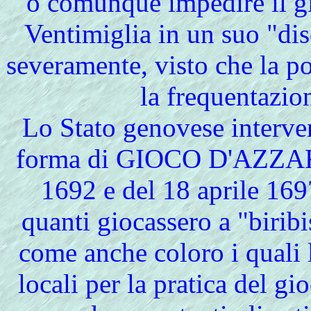
o comunque impedire il gi
Ventimiglia in un suo "di
severamente, visto che la p
la frequentazio
Lo Stato genovese interve
forma di GIOCO D'AZZARD
1692 e del 18 aprile 169
quanti giocassero a "biribi
come anche coloro i quali l
locali per la pratica del gi