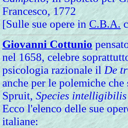
Francesco, 1772
[Sulle sue opere in
C.B.A.
c
Giovanni Cottunio
pensato
nel 1658, celebre soprattutt
psicologia razionale il
De tr
anche per le polemiche che 
Spruit,
Species intelligibilis
Ecco l'elenco delle sue oper
italiane: