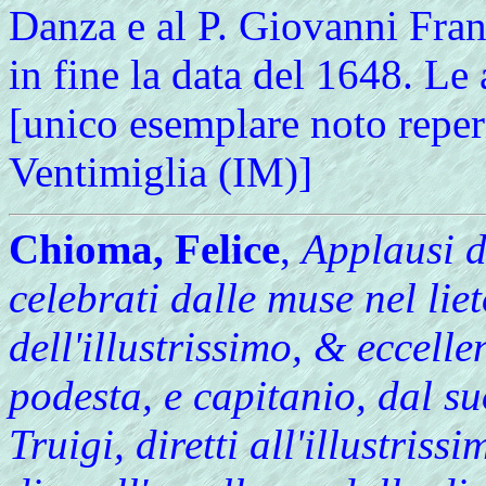
Danza e al P. Giovanni Fra
in fine la data del 1648. Le 
[unico esemplare noto reper
Ventimiglia (IM)]
Chioma, Felice
,
Applausi di
celebrati dalle muse nel li
dell'illustrissimo, & eccell
podesta, e capitanio, dal su
Truigi, diretti all'illustri