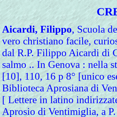
CRE
Aicardi, Filippo
, Scuola de
vero christiano facile, curiosa
dal R.P. Filippo Aicardi d
salmo .. In Genova : nella 
[10], 110, 16 p 8° [unico es
Biblioteca Aprosiana di Ve
[ Lettere in latino indirizza
Aprosio di Ventimiglia, a P.