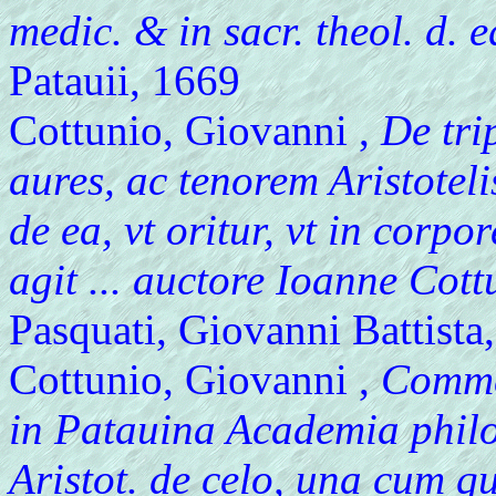
medic. & in sacr. theol. d. 
Patauii, 1669
Cottunio, Giovanni ,
De trip
aures, ac tenorem Aristoteli
de ea, vt oritur, vt in corpo
agit ... auctore Ioanne Cottu
Pasquati, Giovanni Battista
Cottunio, Giovanni ,
Commen
in Patauina Academia philo
Aristot. de celo, una cum que