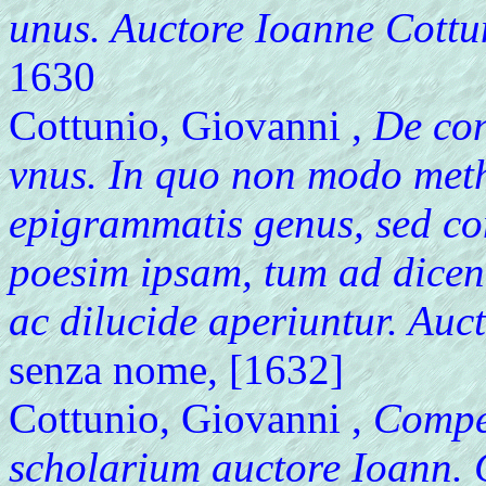
unus. Auctore Ioanne Cottu
1630
Cottunio, Giovanni ,
De con
vnus. In quo non modo me
epigrammatis genus, sed co
poesim ipsam, tum ad dicend
ac dilucide aperiuntur. Auct
senza nome, [1632]
Cottunio, Giovanni ,
Compen
scholarium auctore Ioann. 