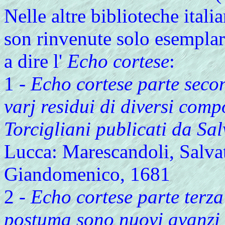
Nelle altre biblioteche ita
son rinvenute solo esemplari
a dire l'
Echo cortese
:
1 -
Echo cortese parte seco
varj residui di diversi com
Torcigliani publicati da Sal
Lucca: Marescandoli, Salva
Giandomenico, 1681
2 -
Echo cortese parte terza
postuma sono nuovi avanzi 