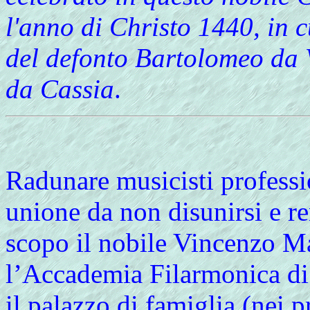
l'anno di Christo 1440, in c
del defonto Bartolomeo da 
da Cassia
.
Radunare musicisti professio
unione da non disunirsi e 
scopo il nobile Vincenzo Ma
l’Accademia Filarmonica di
il palazzo di famiglia (nei p