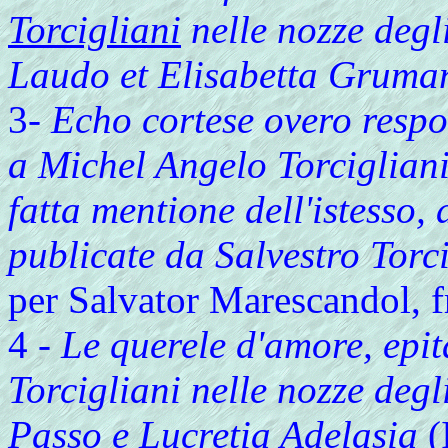
Torcigliani
nelle nozze degli
Laudo et Elisabetta Gruma
3-
Echo cortese overo respos
a Michel Angelo Torcigliani 
fatta mentione dell'istesso,
publicate da Salvestro Torci
per Salvator Marescandol, fr
4 -
Le querele d'amore, epi
Torcigliani nelle nozze degl
Passo e Lucretia Adelasia
(I