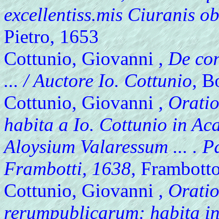
excellentiss.mis Ciuranis ob
Pietro, 1653
Cottunio, Giovanni ,
De con
... / Auctore Io. Cottunio
, B
Cottunio, Giovanni ,
Oratio
habita a Io. Cottunio in Ac
Aloysium Valaressum ... . P
Frambotti, 1638
, Frambotto
Cottunio, Giovanni ,
Oratio
rerumpublicarum: habita in