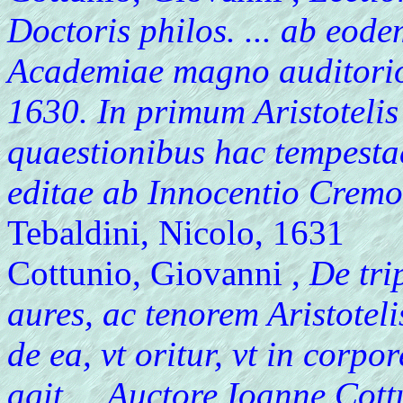
Doctoris philos. ... ab eod
Academiae magno auditorio 
1630. In primum Aristotelis
quaestionibus hac tempestaet
editae ab Innocentio Cremo
Tebaldini, Nicolo, 1631
Cottunio, Giovanni ,
De trip
aures, ac tenorem Aristoteli
de ea, vt oritur, vt in corpo
agit ... Auctore Ioanne Cott