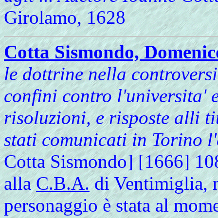
Girolamo, 1628
Cotta Sismondo, Domenic
le dottrine nella controvers
confini contro l'universita'
risoluzioni, e risposte alli 
stati comunicati in Torino 
Cotta Sismondo] [1666] 108 p
alla
C.B.A.
di Ventimiglia, 
personaggio è stata al momen