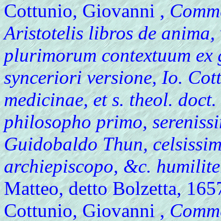
Cottunio, Giovanni ,
Commen
Aristotelis libros de anima
plurimorum contextuum ex g
synceriori versione, Io. Cot
medicinae, et s. theol. doct
philosopho primo, serenissi
Guidobaldo Thun, celsissimo 
archiepiscopo, &c. humilite
Matteo, detto Bolzetta, 165
Cottunio, Giovanni ,
Comment