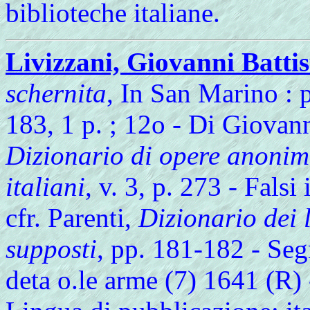
biblioteche italiane.
Livizzani, Giovanni Battis
schernita
, In San Marino : 
183, 1 p. ; 12o - Di Giovann
Dizionario di opere anonime
italiani
, v. 3, p. 273 - Falsi
cfr. Parenti,
Dizionario dei l
supposti
, pp. 181-182 - Seg
deta o.le arme (7) 1641 (R)