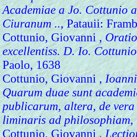
Academiae a Jo. Cottunio a
Ciuranum ..
, Patauii: Fram
Cottunio, Giovanni ,
Oratio 
excellentiss. D. Io. Cottunio
Paolo, 1638
Cottunio, Giovanni ,
Ioannis
Quarum duae sunt academic
publicarum, altera, de vera n
liminaris ad philosophiam
,
Cottunio, Giovanni ,
Lection