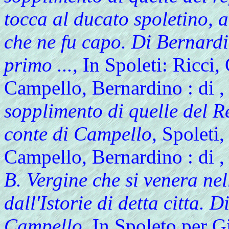
tocca al ducato spoletino, a 
che ne fu capo. Di Bernard
primo ...
, In Spoleti: Ricc
Campello, Bernardino : di
,
sopplimento di quelle del Re
conte di Campello
, Spoleti
Campello, Bernardino : di
,
B. Vergine che si venera nel
dall'Istorie di detta citta. 
Campello
, In Spoleto per G