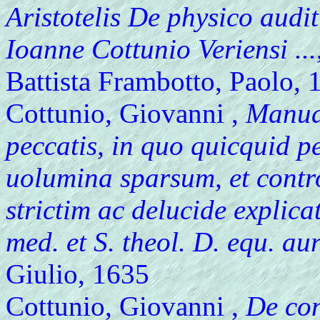
Aristotelis De physico aud
Ioanne Cottunio Veriensi ...
Battista Frambotto, Paolo, 
Cottunio, Giovanni ,
Manuale
peccatis, in quo quicquid p
uolumina sparsum, et contr
strictim ac delucide explicat
med. et S. theol. D. equ. aur
Giulio, 1635
Cottunio, Giovanni ,
De con