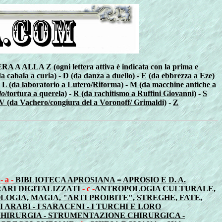
Z (ogni lettera attiva è indicata con la prima e
a cabala a curia)
-
D (da danza a duello)
-
E (da ebbrezza a Eze)
-
L (da laboratorio a Lutero/Riforma)
-
M (da macchine antiche a
io
/tortura a querela)
-
R (da rachitismo a Ruffini Giovanni)
-
S
V (da Vachero/congiura del a Voronoff/ Grimaldi)
-
Z
=
- a -
BIBLIOTECA APROSIANA = APROSIO E D. A.
RARI DIGITALIZZATI
- c -
ANTROPOLOGIA CULTURALE,
GIA, MAGIA, "ARTI PROIBITE", STREGHE, FATE,
I ARABI - I SARACENI - I TURCHI E LORO
CHIRURGIA - STRUMENTAZIONE CHIRURGICA -