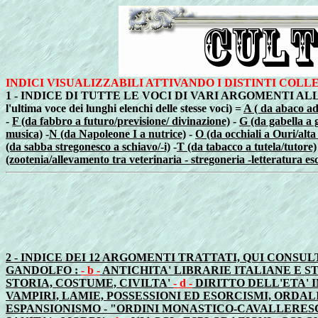
INDICI VISUALIZZABILI ATTIVANDO I DISTINTI COL
1 - INDICE DI TUTTE LE VOCI DI VARI ARGOMENTI ALLES
l'ultima voce dei lunghi elenchi delle stesse voci)
=
A ( da abaco ad
-
F (da fabbro a futuro/previsione/ divinazione)
-
G (da gabella a 
musica)
-
N (da Napoleone I a nutrice)
-
O (da occhiali a Ouri/alta
(da sabba stregonesco a schiavo/-i)
-
T (da tabacco a tutela/tutore)
(zootenia/allevamento tra veterinaria - stregoneria -letteratura esc
2 - INDICE DEI 12 ARGOMENTI TRATTATI, QUI CONS
GANDOLFO :
- b -
ANTICHITA' LIBRARIE ITALIANE E S
STORIA, COSTUME, CIVILTA'
- d -
DIRITTO DELL'ETA'
VAMPIRI, LAMIE, POSSESSIONI ED ESORCISMI, ORDALI
ESPANSIONISMO - "ORDINI MONASTICO-CAVALLERESC