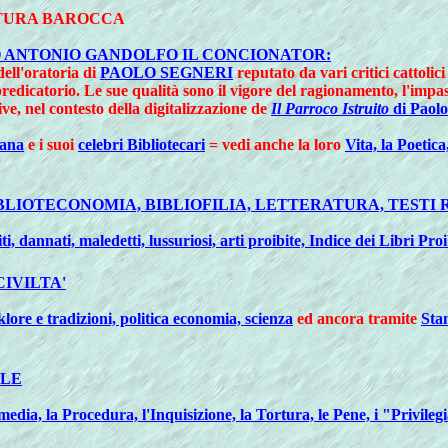
LTURA BAROCCA
CO ANTONIO GANDOLFO IL CONCIONATOR:
 dell'oratoria di
PAOLO SEGNERI
reputato da vari critici cattoli
predicatorio. Le sue qualità sono il vigore del ragionamento, l'imp
e, nel contesto della digitalizzazione de
Il Parroco Istruito
di Paolo
iana
e i suoi
celebri Bibliotecari
= vedi anche la loro
Vita, la Poetica
IBLIOTECONOMIA, BIBLIOFILIA, LETTERATURA, TESTI 
, dannati, maledetti, lussuriosi, arti proibite, Indice dei Libri Proi
CIVILTA'
klore e tradizioni, politica economia, scienza
ed ancora tramite
Stam
ALE
edia, la Procedura, l'Inquisizione, la Tortura, le Pene, i "Privilegia