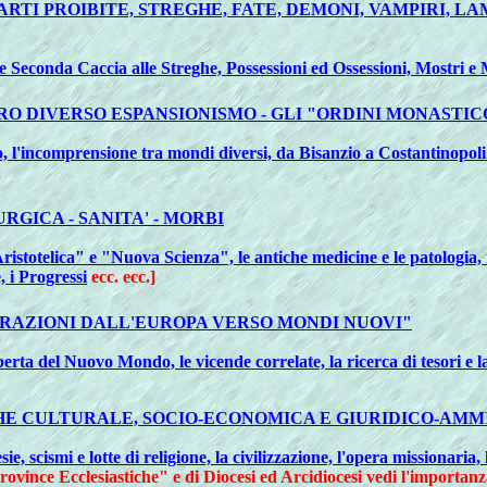
 ARTI PROIBITE, STREGHE, FATE, DEMONI, VAMPIRI, LA
 Seconda Caccia alle Streghe, Possessioni ed Ossessioni, Mostri e 
 IL LORO DIVERSO ESPANSIONISMO - GLI "ORDINI MONAS
, l'incomprensione tra mondi diversi, da Bisanzio a Costantinopoli
RGICA - SANITA' - MORBI
istotelica" e "Nuova Scienza", le antiche medicine e le patologia, i
 i Progressi
ecc. ecc.]
MIGRAZIONI DALL'EUROPA VERSO MONDI NUOVI"
operta del Nuovo Mondo, le vicende correlate, la ricerca di tesori e 
E CULTURALE, SOCIO-ECONOMICA E GIURIDICO-AMMI
ie, scismi e lotte di religione, la civilizzazione, l'opera missionaria,
"Province Ecclesiastiche" e di Diocesi ed Arcidiocesi vedi l'importan