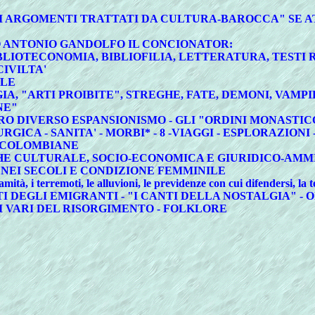
GLI ARGOMENTI TRATTATI DA CULTURA-BAROCCA" SE 
CO ANTONIO GANDOLFO IL CONCIONATOR:
BIBLIOTECONOMIA, BIBLIOFILIA, LETTERATURA, TESTI 
CIVILTA'
ALE
A, "ARTI PROIBITE", STREGHE, FATE, DEMONI, VAMPIR
NE"
 IL LORO DIVERSO ESPANSIONISMO - GLI "ORDINI MONAS
RGICA - SANITA' - MORBI* - 8 -VIAGGI - ESPLORAZIO
RECOLOMBIANE
CHE CULTURALE, SOCIO-ECONOMICA E GIURIDICO-AMM
E NEI SECOLI E CONDIZIONE FEMMINILE
à, i terremoti, le alluvioni, le previdenze con cui difendersi, la t
CANTI DEGLI EMIGRANTI - "I CANTI DELLA NOSTALGIA" -
 VARI DEL RISORGIMENTO - FOLKLORE