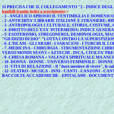
SI PRECISA CHE IL COLLEGAMENTO "2 - INDICE DE
leggibili tramite indici a scorrimento)
=
- 1 - ANGELICO APROSIO IL VENTIMIGLIA E DOMENI
- 2 -ANTICHITA' LIBRARIE ITALIANE E STRANIERE: 
- 3 -ANTROPOLOGIA CULTURALE, STORIA, COSTUME, 
- 4 -DIRITTO DELL'ETA' INTERMEDIA: INDICE GENER
- 5 -ESOTERISMO, STREGONERIA, DEMONOLOGIA, MAGI
"GIUDIZIO DI DIO" "LOTTA CONTRO LA SUPERSTIZIO
- 6 -L'ISLAM - GLI ARABI - I SARACENI - I TURCHI
- 7 -MEDICINA - CHIRURGIA - STRUMENTAZIONE CHIRU
VERSO MONDI NUOVI = AZTECHI - INCA, CIVILTA' P
- 9 -CHIESA ROMANA = VALENZA SPIRITUALE MA AN
- 10 -DONNA - DONNE - UNIVERSO FEMMINILE - DONN
- 11 -VITA DI RELAZIONE : Il "duro mestiere di vivere", le calamit
- 12 -TEATRO - MUSICA - INNI - CANTI - CANZONI - 
RACCOLTE ACCADEMICHE - EPITALAMI - DOCUMENTI