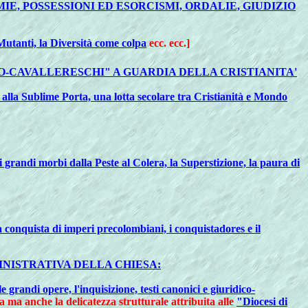
MIE, POSSESSIONI ED ESORCISMI, ORDALIE, GIUDIZIO
Mutanti, la Diversità come colpa
ecc. ecc.]
TICO-CAVALLERESCHI" A GUARDIA DELLA CRISTIANITA'
 alla Sublime Porta, una lotta secolare tra Cristianità e Mondo
 grandi morbi dalla Peste al Colera, la Superstizione, la paura di
la conquista di imperi precolombiani, i conquistadores e il
NISTRATIVA DELLA CHIESA:
 le grandi opere, l'inquisizione, testi canonici e giuridico-
za ma anche la delicatezza strutturale attribuita alle
"Diocesi di