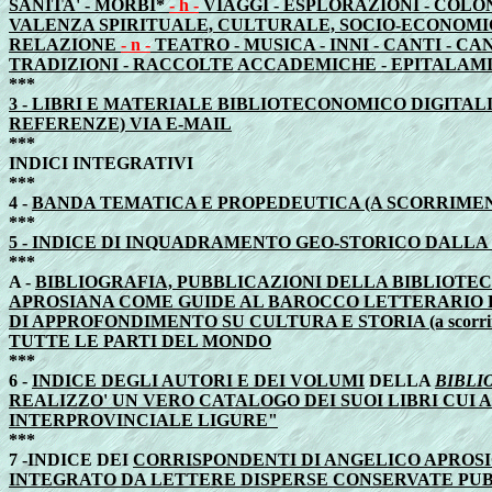
SANITA' - MORBI*
- h -
VIAGGI - ESPLORAZIONI - COLO
VALENZA SPIRITUALE, CULTURALE, SOCIO-ECONOMI
RELAZIONE
- n -
TEATRO - MUSICA - INNI - CANTI - C
TRADIZIONI - RACCOLTE ACCADEMICHE - EPITALAMI
***
3 - LIBRI E MATERIALE BIBLIOTECONOMICO DIGITAL
REFERENZE) VIA E-MAIL
***
INDICI INTEGRATIVI
***
4 -
BANDA TEMATICA E PROPEDEUTICA (A SCORRIME
***
5 - INDICE DI INQUADRAMENTO GEO-STORICO DALLA
***
A -
BIBLIOGRAFIA, PUBBLICAZIONI DELLA BIBLIOTEC
APROSIANA COME GUIDE AL BAROCCO LETTERARIO E
DI APPROFONDIMENTO SU CULTURA E STORIA (a scorri
TUTTE LE PARTI DEL MONDO
***
6 -
INDICE DEGLI AUTORI E DEI VOLUMI
DELLA
BIBLI
REALIZZO' UN VERO CATALOGO DEI SUOI LIBRI CUI
INTERPROVINCIALE LIGURE"
***
7 -
INDICE DEI
CORRISPONDENTI DI ANGELICO APROSI
INTEGRATO DA LETTERE DISPERSE CONSERVATE PUBB