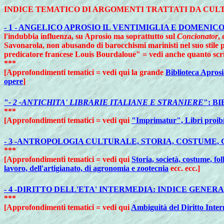
INDICE TEMATICO DI ARGOMENTI TRATTATI DA CU
- 1 - ANGELICO APROSIO IL VENTIMIGLIA E DOMENI
l'indubbia influenza, su Aprosio ma soprattutto sul
Concionator
,
Savonarola, non abusando di barocchismi marinisti nel suo stile 
predicatore francese Louis Bourdaloue" = vedi anche quanto scriv
***
[Approfondimenti tematici = vedi qui la grande
Biblioteca Apros
opere
]
"
- 2 -ANTICHITA' LIBRARIE ITALIANE E STRANIERE
": B
***
[Approfondimenti tematici = vedi qui
"Imprimatur", Libri proibiti
- 3 -ANTROPOLOGIA CULTURALE, STORIA, COSTUME, 
***
[Approfondimenti tematici = vedi qui
Storia, società, costume, fol
lavoro, dell'artigianato, di agronomia e zootecnia
ecc. ecc.]
- 4 -DIRITTO DELL'ETA' INTERMEDIA: INDICE GENER
***
[Approfondimenti tematici = vedi qui
Ambiguità del Diritto Interm