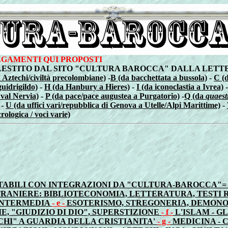
LEGAMENTI QUI PROPOSTI
TITO DAL SITO "CULTURA BAROCCA" DALLA LETTERA A ALLA 
 Aztechi/civiltà precolombiane)
-
B (da bacchettata a bussola)
-
C (d
guidrigildo)
-
H (da Hanbury a Hieres)
-
I (da iconoclastia a Ivrea)
 val Nervia)
-
P (da pace/pace augustea a Purgatorio)
-
Q (da
quaest
-
U (da uffici vari/repubblica di Genova a Utelle/Alpi Marittime)
-
rologica / voci varie)
ULTABILI CON INTEGRAZIONI DA "CULTURA-BAROCCA"
TRANIERE: BIBLIOTECONOMIA, LETTERATURA, TESTI 
 INTERMEDIA
- e -
ESOTERISMO, STREGONERIA, DEMONOLO
E, "GIUDIZIO DI DIO", SUPERSTIZIONE
- f -
L'ISLAM - GL
HI" A GUARDIA DELLA CRISTIANITA'
- g -
MEDICINA - 