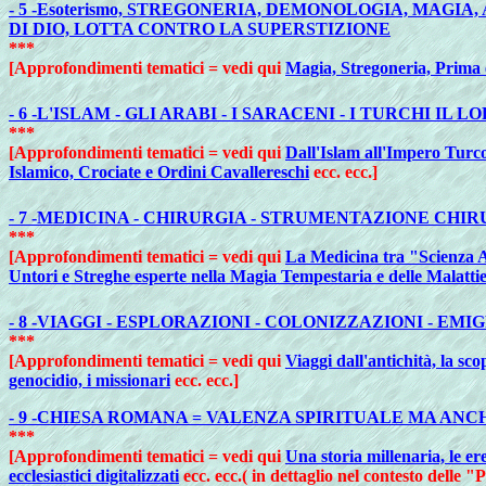
- 5 -Esoterismo, STREGONERIA, DEMONOLOGIA, MAGIA,
DI DIO, LOTTA CONTRO LA SUPERSTIZIONE
***
[Approfondimenti tematici = vedi qui
Magia, Stregoneria, Prima e
- 6 -L'ISLAM - GLI ARABI - I SARACENI - I TURCHI
***
[Approfondimenti tematici = vedi qui
Dall'Islam all'Impero Turco
Islamico, Crociate e Ordini Cavallereschi
ecc. ecc.]
- 7 -MEDICINA - CHIRURGIA - STRUMENTAZIONE CHIRU
***
[Approfondimenti tematici = vedi qui
La Medicina tra "Scienza Ar
Untori e Streghe esperte nella Magia Tempestaria e delle Malattie,
- 8 -VIAGGI - ESPLORAZIONI - COLONIZZAZIONI - E
***
[Approfondimenti tematici = vedi qui
Viaggi dall'antichità, la sc
genocidio, i missionari
ecc. ecc.]
- 9 -CHIESA ROMANA =
VALENZA SPIRITUALE MA ANCH
***
[Approfondimenti tematici = vedi qui
Una storia millenaria, le eres
ecclesiastici digitalizzati
ecc. ecc.( in dettaglio nel contesto delle 