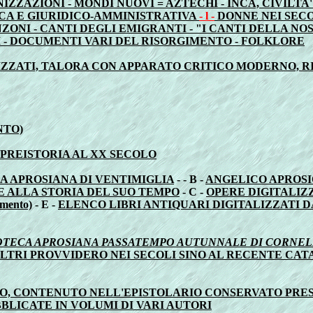
NIZZAZIONI - MONDI NUOVI = AZTECHI - INCA, CIVIL
CA E GIURIDICO-AMMINISTRATIVA
- l -
DONNE NEI SECO
ANZONI - CANTI DEGLI EMIGRANTI - "I CANTI DELLA N
 - DOCUMENTI VARI DEL RISORGIMENTO - FOLKLORE
IZZATI, TALORA CON APPARATO CRITICO MODERNO, RI
NTO)
 PREISTORIA AL XX SECOLO
A APROSIANA DI VENTIMIGLIA
- - B -
ANGELICO APROSI
 ALLA STORIA DEL SUO TEMPO
- C -
OPERE DIGITALIZZ
mento)
- E -
ELENCO LIBRI ANTIQUARI DIGITALIZZATI DAL 
OTECA APROSIANA PASSATEMPO AUTUNNALE DI CORNELI
 ALTRI PROVVIDERO NEI SECOLI SINO AL RECENTE CA
O, CONTENUTO NELL'EPISTOLARIO CONSERVATO PRES
LICATE IN VOLUMI DI VARI AUTORI