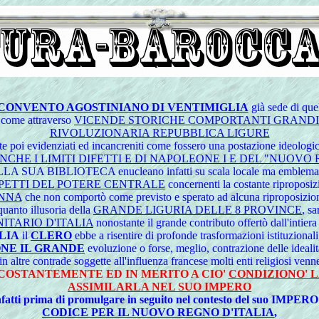
CONVENTO AGOSTINIANO DI VENTIMIGLIA
già sede di que
come attraverso
VICENDE STORICHE COMPORTANTI GRANDI
RIVOLUZIONARIA REPUBBLICA LIGURE
ente poi evidenziati ed incancreniti come fossero una postazione ideologic
NCHE I LIMITI DIFETTI E DI NAPOLEONE I E DEL "NUOVO
LIOTECA enucleano infatti su scala locale ma emblematica d
SPETTI DEL POTERE CENTRALE
concernenti la costante riproposiz
ENNA
che non comportò come previsto e sperato ad alcuna riproposizion
quanto illusoria della
GRANDE LIGURIA DELLE 8 PROVINCE
, s
ITARIO D'ITALIA
nonostante il grande contributo offertò dall'intier
LIA
il
CLERO
ebbe a risentire di profonde trasformazioni istituzionali
NE IL GRANDE
evoluzione o forse, meglio, contrazione delle idealit
 altre contrade soggette all'influenza francese molti enti religiosi venne
COSTANTEMENTE ED IN MERITO A CIO'
CONDIZIONO' 
ASSIMILARLA NEL SUO IMPERO
nfatti prima di promulgare in seguito nel contesto del suo IMPERO 
CODICE PER IL NUOVO REGNO D'ITALIA
,