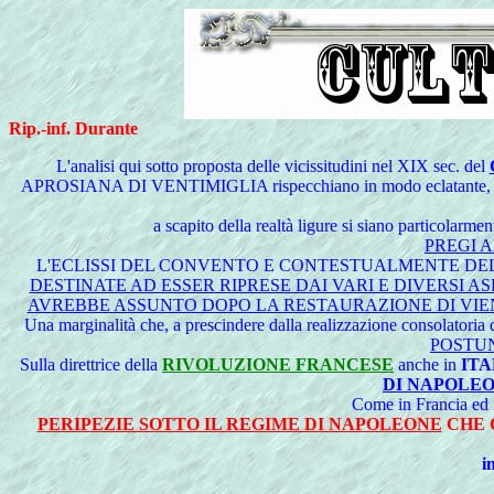
Rip.-inf. Durante
L'analisi qui sotto proposta delle vicissitudini nel
XIX sec. del
APROSIANA DI VENTIMIGLIA rispecchiano in modo eclatante, 
a scapito della realtà ligure si siano particolarm
PREGI A
L'ECLISSI DEL CONVENTO E CONTESTUALMENTE DELLA SUA BIB
DESTINATE AD ESSER RIPRESE DAI VARI E DIVERSI A
AVREBBE ASSUNTO DOPO LA RESTAURAZIONE DI VI
Una marginalità che, a prescindere dalla realizzazione consolatoria 
POSTUN
Sulla direttrice della
RIVOLUZIONE FRANCESE
anche in
ITA
DI NAPOLEO
Come in Francia ed in
PERIPEZIE SOTTO IL REGIME DI NAPOLEONE
CHE 
i