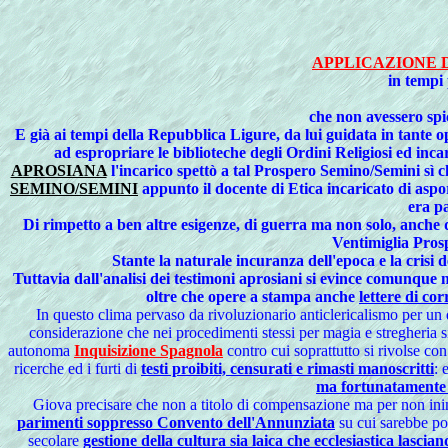
APPLICAZIONE 
in tempi
che non avessero spic
E già ai tempi della Repubblica Ligure, da lui guidata in tante o
ad espropriare le
biblioteche degli Ordini Religiosi
ed incar
APROSIANA
l'incarico spettò a tal
Prospero Semino/Semini
sì c
SEMINO/SEMINI
appunto il docente di Etica incaricato di aspo
era pa
Di rimpetto a ben altre esigenze, di guerra ma non solo, anche 
Ventimiglia Pros
Stante la naturale incuranza dell'epoca e la crisi
Tuttavia dall'analisi dei testimoni aprosiani si evince comunque 
oltre che opere a stampa anche
lettere di co
In questo clima pervaso da rivoluzionario anticlericalismo per un
considerazione che nei procedimenti stessi per magia e stregheria si
autonoma
Inquisizione Spagnola
contro cui soprattutto si rivolse co
ricerche ed i furti di
testi proibiti, censurati e rimasti manoscritti
: 
ma fortunatamente g
Giova precisare che non a titolo di compensazione ma per non inim
parimenti soppresso Convento dell'Annunziata
su cui sarebbe po
secolare
gestione della cultura sia laica che ecclesiastica lascia