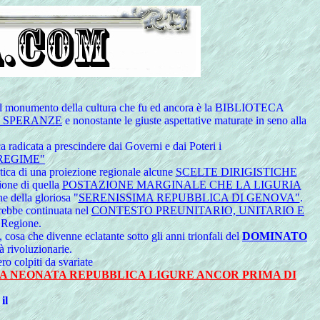
l monumento della cultura che fu ed ancora è la
BIBLIOTECA
 SPERANZE
e nonostante le giuste aspettative maturate in seno alla
a radicata a prescindere dai Governi e dai Poteri i
 REGIME"
i una proiezione regionale alcune
SCELTE DIRIGISTICHE
ione di quella
POSTAZIONE MARGINALE CHE LA LIGURIA
e della gloriosa "
SERENISSIMA REPUBBLICA DI GENOVA"
.
arebbe continuata nel
CONTESTO PREUNITARIO, UNITARIO E
a Regione.
, cosa che divenne eclatante sotto gli anni trionfali del
DOMINATO
à rivoluzionarie.
ro colpiti da svariate
LA NEONATA REPUBBLICA LIGURE ANCOR PRIMA DI
il