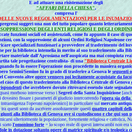
E ad attuare una risistemazione degli
"
AFFARI DELLA CHIESA
"
,
compresa l'
DELLE NUOVE REGOLAMENTAZIONI PER LE INUMAZIONI
 pregressi suggerì una non del tutto popolare quanto letterariament
SOPPRESSIONE DEGLI ENTI RELIGIOSI E DEGLI ORDINI
cate funzioni sociali ed assistenziali, come fu appunto il caso di que
pzioni, con la
soppressione di alcuni Ordini Religiosi
Napoleone
cer
icare specializzati funzionari a provvedere al
trasferimento del lo
he per la biblioteca intemelia in merito al suo trasferimento alla B
rtare materiale dall'Aprosiana nell'
auspicata ma mai compiuta real
rtita tale progettazione centralista- di una
"Biblioteca Centrale L
quando fu in essere l'operazione non procedette in maniera organica 
pero Semini/Semino fu in grado di trasferire a Genova le
seguenti 
 del Convento altre
opere vennero poi lecitamente acquistate da facolt
nel caos di questo trasferimento alla Biblioteca Centrale di Genova
rrispondenti
che avrebbero dovuto ritrovarsi essendo state segnalate
 quasi morboso interesse verso i
Segreti della Santa Inquisizione
[anch
 doveano fissare i parametri di giudizio intercorrendo l'
opera sia della
n intransigenza l'operato napoleonico] in particolare sul
mercato antiqua
e tra questi sono da ascrivere assolutamente questi
quattro capitoli del
iunti alla Biblioteca di Genova ove si custodiscono e che qui son pr
icarsi ulteriormente la popolazione, fortemente religiosa e cattolica, 
i sorto
l'omonimo forte
= lo scopo reale di questi interscambi non era t
ndole in dotazione soltanto
opere di matrice spirituale e/o teologic