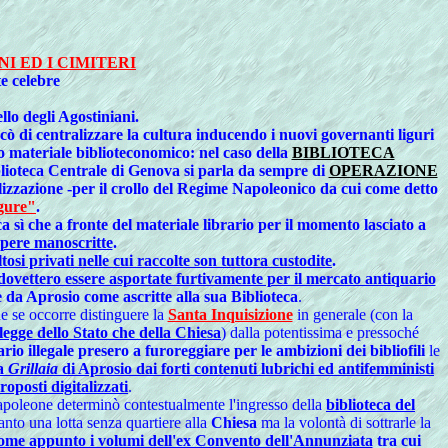
 ED I CIMITERI
e celebre
llo degli
Agostiniani
.
cò di
centralizzare la cultura
inducendo i nuovi governanti liguri
ro materiale biblioteconomico
: nel caso della
BIBLIOTECA
iblioteca Centrale di Genova si parla da sempre di
OPERAZIONE
izzazione
-per il crollo del Regime Napoleonico da cui come detto
igure"
.
sì che a fronte del materiale librario per il momento lasciato a
opere manoscritte
.
osi privati nelle cui raccolte son tuttora custodite
.
dovettero essere asportate furtivamente per il mercato antiquario
 da Aprosio come ascritte alla sua Biblioteca
.
e se occorre distinguere la
Santa Inquisizione
in generale (con la
 legge dello Stato che della Chiesa
) dalla potentissima e pressoché
rio illegale
presero a furoreggiare per le ambizioni dei bibliofili
le
la
Grillaia
di Aprosio dai forti contenuti lubrichi ed antifemministi
oposti digitalizzati
.
Napoleone determinò contestualmente l'ingresso della
biblioteca del
anto una lotta senza quartiere alla
Chiesa
ma la volontà di sottrarle la
a come appunto i volumi dell'ex Convento dell'Annunziata
tra cui