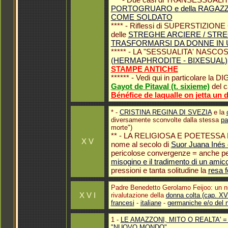
PORTOGRUARO e della RAGAZ
COME SOLDATO
**** - Riflessi di SUPERSTIZI
delle
STREGHE ARCIERE / STREG
TRASFORMARSI DA DONNE IN 
***** - LA "SESSUALITA' NASCOST
(HERMAPHRODITE - BIXESUAL)
STAMPE ANTICHE
****** - Vedi qui in particolare la
Gayot de Pitaval (t. sixieme)
del ca
Bénéfice de laqualle on jetta un 
* -
CRISTINA REGINA DI SVEZIA
e la
diversamente sconvolte dalla stessa
pa
morte")
** - LA RELIGIOSA E POETESSA
X V
nome al secolo di
Suor Juana Inés d
pericolose convergenze = anche pe
misogino e il tradimento di un amic
pressioni e tanta solitudine la
resa f
Padre Benedetto Gerolamo Feijoo: un n
X V I
rivalutazione della
donna colta (cap. XVI
francesi
-
italiane
-
germaniche e/o del 
1 -
LE AMAZZONI, MITO O REALTA'
"NUOVO MONDO"