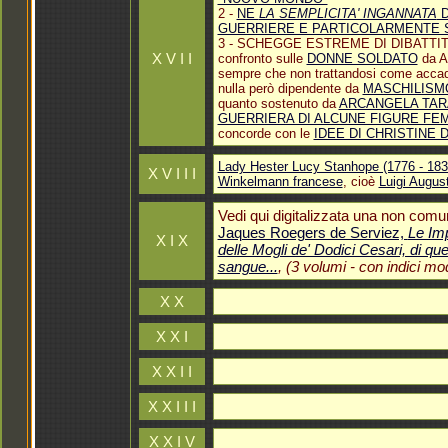
2 -
NE
LA SEMPLICITA' INGANNATA
D
GUERRIERE E PARTICOLARMENTE S
3 - SCHEGGE ESTREME DI DIBATTI
X V I I
confronto sulle
DONNE SOLDATO
da A.
sempre che non trattandosi come acca
nulla però dipendente da
MASCHILISMO
quanto sostenuto da
ARCANGELA TARA
GUERRIERA DI ALCUNE FIGURE FEM
concorde con le
IDEE DI CHRISTINE 
Lady Hester Lucy Stanhope (1776 - 183
X V I I I
Winkelmann francese
, cioè
Luigi Augus
Vedi qui digitalizzata una non com
Jaques Roegers de Serviez,
Le Imp
X I X
delle Mogli de' Dodici Cesari, di qu
sangue...
, (3 volumi - con indici mo
X X
X X I
X X I I
X X I I I
X X I V