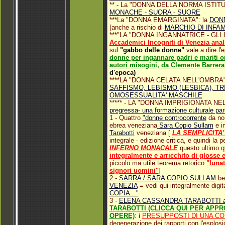
** - La "DONNA DELLA NORMA ISTITUZIO
MONACHE - SUORA - SUORE
***La "DONNA EMARGINATA": la
DON
[anche a rischio di
MARCHIO DI INFAM
***"LA "DONNA INGANNATRICE - GLI
Accademici Incogniti di Venezia anali
sul
"gabbo delle donne"
vale a dire l'
donne per ingannare padri e mariti o
autori misogini, da Clemente Barrera
d'epoca)
****LA "DONNA CELATA NELL'OMBRA" second
SAFFISMO, LEBISMO (LESBICA), T
OMOSESSUALITA' MASCHILE
***** - LA "DONNA IMPRIGIONATA N
pregressa- una formazione culturale pari
1 - Quattro
"donne controcorrente
da no
ebrea veneziana
Sara Copio Sullam
e in
Tarabotti
veneziana [
LA SEMPLICITA
integrale - edizione critica, e quindi la 
INFERNO MONACALE
questo ultimo q
integralmente e arricchito di glosse e
piccolo ma utile teorema retorico
"lunat
signori uomini"
]
2 -
SARRA / SARA COPIO SULLAM
be
VENEZIA
= vedi qui integralmente digit
COPIA..."
3 -
ELENA CASSANDRA TARABOTTI a
TARABOTTI (CLICCA QUI PER APPR
OPERE)
: i
PRESUPPOSTI DI UNA C
degenerazione dei rapporti con l'esplosi