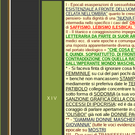
I - Epocali esasperazioni di sessuofobi
ESISTENZIALE A FRONTE DELL'UO
CELATA NELL'OMBRA"
quanto le cresc
pensiero- sulla dignità di una
"NUOVA F
intermedia nello specifico i casi dell'
OM
di
SAFFISMO, LEBISMO (LESBICA),
II - Il titanico e coraggiosissimo impeg
LETTERARIA DA PARTE DI SUOR A
medici ecc. di varie epoche e comunque 
una risposta apparentemente diversa q
nel portato ideologico =
"CHE COSA E'
E QUINDI, SOPRATTUTTO, DI FRONT
CONTRADDIZIONE CON QUELLA RATI
DALL'IMPERANTE MONDO MASCHIL
* - Si faceva finta di ignorare cosa 
FEMMINILE
su cui del pari pochi 
= benché non mancassero
STAMPE
mediamente si preferiva date le
TE
PATIBOLO
collegate concentrare tut
sotto forma di
SODOMIA
(a sua vol
X I V
SANZIONE GRAFICA DELLA COL
ECCESSI DI IPOCRISIA
: ed è da
coraggio di parlare apertamente in q
"OLISBOI"
già noti alle
DONNE PA
** -
"GIAMMAI DONNE MASCHER
GIOVANNA"
(tutte le voci evidenzia
epocale su
MOSTRI
*** - Due casi di TRANSESSUALITA' 