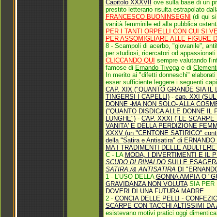
Capitolo XXXVII
ove sulla base di un pr
prestito letterario risulta estrapolato dal
FRANCESCO BUONINSEGNI
(di qui s
vanità femminile ed alla pubblica osten
PER I TANTI ORPELLI CON CUI SI 
PER ASSOMIGLIARE ALLE FIGURE 
8 -
Scampoli di acerbo, "giovanile", ant
per studiosi, ricercatori od appassionat
CLICCANDO QUI
sempre valutando l'in
famose di
Ernando Tivega
e di
Clement
In merito ai "difetti donneschi" elaborati
esser sufficiente leggere i seguenti capit
CAP. XIX ("QUANTO GRANDE SIA IL 
TINGERSI I CAPELLI)
-
cap. XXI (SU
DONNE -MA NON SOLO- ALLA COSME
("QUANTO DISDICA ALLE DONNE IL
LUNGHE")
-
CAP. XXXI ("LE SCARPE 
VANITA' E DELLA PERDIZIONE FEMM
XXXV (un "CENTONE SATIRICO" contro le
della "Satira e Antisatira" di ERNAND
MA I TRADIMENTI DELLE ADULTERE
C - LA
MODA, I DIVERTIMENTI E IL
SCUDO DI RINALDO
SULLE ESAGERA
SATIRA,/& ANTISATIRA
DI "ERNAND
1 - L'USO DELLA
GONNA AMPIA O "G
GRAVIDANZA NON VOLUTA
SIA PER 
DOVERI DI UNA FUTURA MADRE
2 -
CONCIA DELLE PELLI - CONFEZ
SCARPE CON TACCHI ALTISSIMI DA
esistevano motivi pratici oggi dimentica