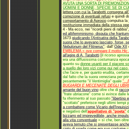
AVUTA UNA SORTA DI PREMONIZION
UOMINI E DONNE, SPECIE SE DI C
lettera con cui la Tarabotti consegna all
correzione di eventuali refusi
e quindi do
comportamento di Aprosio
compulsa la
restituzione immediata della stessa ope
4 - Ma ecco, nei "ricordi pieni di rabbia"
ed altifemminismo, disputa che frantumò
1673
giudicando l'
Antisatira
della Tarabo
suora che lo avevano lasciato, forse, s
Nebulonum
del Flitnerus"
:
dall'
Ode XII
EMBLEMA = ove compare il motto
Hic
all'agire di A. Tarabotti
[
il ricorso aprosi
era una diffusissima costumanza epocal
quanto su
donne usanti per il piacere soli
a quello dei loro vizi come qui nel caso
che l'acre e, per quanto erudita, certa
dal fatto che la suora veneziana per pr
pesantemente "il Ventimiglia" quale
"...
BUGIARDI E MECENATE DEGLI UBRIA
amante del buon vino
oltre che di
raccog
"frate ubriacone" come si evince dalle l
fa riferimento al suo passato
"libertino
"scottato" preferisce negli ultimi tempi
a combattere come Vicario dell'Inquisiz
e negativo dell'
appellativo di "poeta"
d
bizzarro ed imprevedibile, anche impuls
alla vita conventuale
= sì che, ben oltre
aveva temuto che si presentasse anche
cinto di spada come era suo costume
co