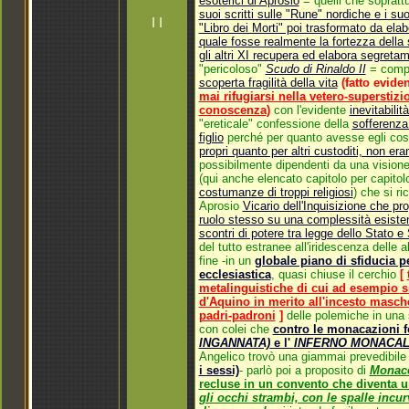
esoterici di Aprosio
= quelli che sopratt
suoi scritti sulle "Rune" nordiche e i s
I I
"Libro dei Morti" poi trasformato da ela
quale fosse realmente la fortezza della 
gli altri XI recupera ed elabora segreta
"pericoloso"
Scudo di Rinaldo II
= compo
scoperta fragilità della vita
(fatto evid
mai rifugiarsi nella vetero-superstizi
conoscenza
)
con l'evidente
inevitabili
"ereticale" confessione della
sofferenza 
figlio
perché per quanto avesse egli cos
propri quanto per altri custoditi, non erano
possibilmente dipendenti da una visione
(qui anche elencato capitolo per capito
costumanze di troppi religiosi
) che si r
Aprosio
Vicario dell'Inquisizione che pr
ruolo stesso su una complessità esisten
scontri di potere tra legge dello Stato e
del tutto estranee all'iridescenza delle a
fine -
in un
globale piano di sfiducia p
ecclesiastica
, quasi chiuse il cerchio
[
metalinguistiche di cui ad esempio si
d'Aquino in merito all'incesto masche
padri-padroni
]
delle polemiche in una 
con colei che
contro le monacazioni f
INGANNATA)
e l'
INFERNO MONACA
Angelico trovò una giammai prevedibile
i sessi)
- parlò poi a proposito di
Monace
recluse in un convento che diventa 
gli occhi strambi, con le spalle incu