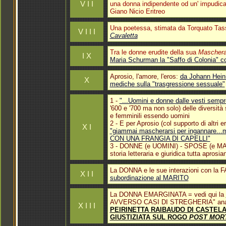
V I I
una donna indipendente od un' impudica v
Giano Nicio Eritreo
Una poetessa, stimata da Torquato Tass
V I I I
Cavaletta
Tra le donne erudite della sua
Maschera
I X
Maria Schurman la "Saffo di Colonia" con
Aprosio, l'amore, l'eros:
da Johann Hein
X
mediche sulla "trasgressione sessuale"
1 -
"...Uomini e donne dalle vesti sempre
'600 e '700 ma non solo) delle diversità
e femminili essendo uomini
2 - E per Aprosio (col supporto di altri
X I
"giammai mascherarsi per ingannar
CON UNA FRANGIA DI CAPELLI"
3 - DONNE (e UOMINI) - SPOSE (e MARI
storia letteraria e giuridica tutta aprosia
La DONNA e le sue interazioni con la F
X I I
subordinazione al MARITO
La DONNA EMARGINATA = vedi qui la
AVVERSO CASI DI STREGHERIA" anali
X I I I
PEIRINETTA RAIBAUDO DI CASTEL
GIUSTIZIATA SUL ROGO
POST MOR