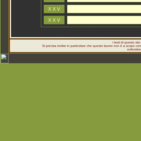
X X V
X X V
i testi di questo sit
Si precisa inoltre in particolare che questo lavoro non è a scopo c
culturaba