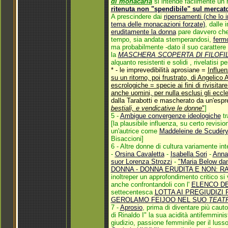
di monacarla
si intende facilmente un r
ritenuta non "spendibile" sul merca
A prescindere dai
ripensamenti (che lo 
tema delle monacazioni forzate)
, dalle
eruditamente la donna
pare davvero ch
tempo, sia andata stemperandosi,
fermo
ma probabilmente -dato il suo carattere 
la
MASCHERA SCOPERTA DI FILOF
alquanto resistenti e solidi , rivelatisi pe
* - le imprevedibilità aprosiane =
Influen
su un ritorno, poi frustrato, di Angelic
escrologiche = specie ai fini di rivisita
anche uomini, per nulla esclusi gli eccle
dalla Tarabotti e mascherato da un'espre
bestiali, e vendicative le donne
"
]
5 -
Ambigue convergenze ideologiche
tr
[la plausibile influenza, su certo revisi
un'autrice come
Maddeleine de Scudér
Bisaccioni]
6 - Altre donne di cultura variamente in
-
Orsina Cavaletta
-
Isabella Sori
-
Anna 
suor Lorenza Strozzi
-
"Maria Below da
DONNA - DONNA ERUDITA E NON: R
inoltreper un approfondimento critico si 
anche confrontandoli con l'
ELENCO D
settecentesca
LOTTA AI PREGIUDIZ
GEROLAMO FEIJOO NEL SUO
TEAT
7 -
Aprosio
, prima di diventare più caut
di Rinaldo I" la sua acidità antifemmini
giudizio, passione femminile per il lus