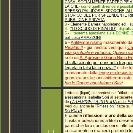
CASA, SOCIALMENTE PARTECIPE ALL
LAICHE
- come quelli di rendere possibi
SPESSO PALUDOSE, SPORCHE, ALL
STORICO DEL PUR SPLENDENTE RIN
PUBBLICA E PRIVATA
3 -
Clemente Barrera napoletano ed il s
4 -
"LO SCUDO DI RINALDO"
: digitali
5 - Il teorema aprosiano sulle DONN
bellicose AMAZZONI
6 -
Antifemminismo
mascherato da 
Rinaldo II
- già inedito: vedi qui il
Ca
vita spirituale e virtuosa. Quanto si
solo da
A. Aprosio e Giano Nicio Eri
ch'affascinato per consueta freque
legarla in falsi lacci nuziali"
e che tut
condannato dalla
legge ecclesiasti
gnomica postazioni antifemminis
fan le Donne apostatare i Savi
Letterati (liguri) piemontesi nel "dibat
alessandrina Isabella Sori
al settecente
de
LA DAMIGELLA ISTRUITA
e del
PR
Vedi qui anche le
"Riflessioni"
fatte su 
ISTRUITA
E queste
riflessioni a pro della 
l'insita moderazione: a titolo d'es
parecchie loro conclusioni si rifletto
criticamente in maniera profonda le
I I I