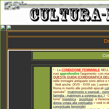
Do
Con
* - La
CONDIZIONE FEMMINILE
NELL
vuoi
approfondire
l'argomento -con mag
QUESTA GUIDA ICONOGRAFICA DEL
nelle immagini antiquarie sono attive e 
- Vedi anche: (XVII - XVIII sec.) uomini e
Roma in merito alle possibili epocali
col
sposata": (
matrimonio e sponsali - norma
famiglia - matrimoni a sorpresa ecc.)
-
lume" (
meretrice
-
prostituta
): a Venezia
donna votata alla spiritualità
= vedi in d
conventuale femminile
)