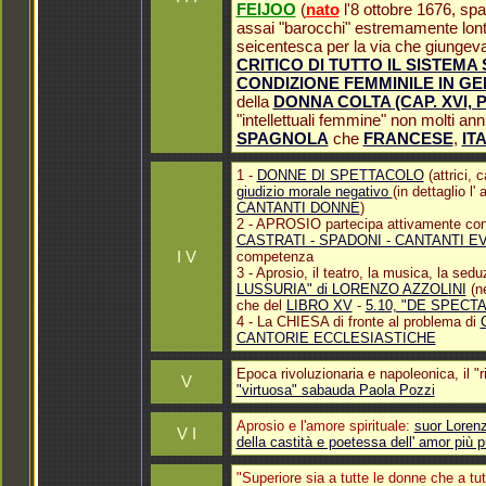
FEIJOO
(
nato
l'8 ottobre 1676, spa
assai "barocchi" estremamente lonta
seicentesca per la via che giungeva 
CRITICO DI TUTTO IL SISTEMA
CONDIZIONE FEMMINILE IN G
della
DONNA COLTA (CAP. XVI, P
"intellettuali femmine" non molti an
SPAGNOLA
che
FRANCESE
,
IT
1 -
DONNE DI SPETTACOLO
(attrici, 
giudizio morale negativo
(in dettaglio l'
CANTANTI DONNE
)
2 - APROSIO partecipa attivamente co
CASTRATI - SPADONI - CANTANTI EV
I V
competenza
3 - Aprosio, il teatro, la musica, la se
LUSSURIA" di LORENZO AZZOLINI
(ne
che del
LIBRO XV
-
5.10, "DE SPECT
4 - La CHIESA di fronte al problema di
CANTORIE ECCLESIASTICHE
Epoca rivoluzionaria e napoleonica, il "ri
V
"virtuosa" sabauda Paola Pozzi
Aprosio e l'amore spirituale:
suor Lorenz
V I
della castità e poetessa dell' amor più p
"Superiore sia a tutte le donne che a tut