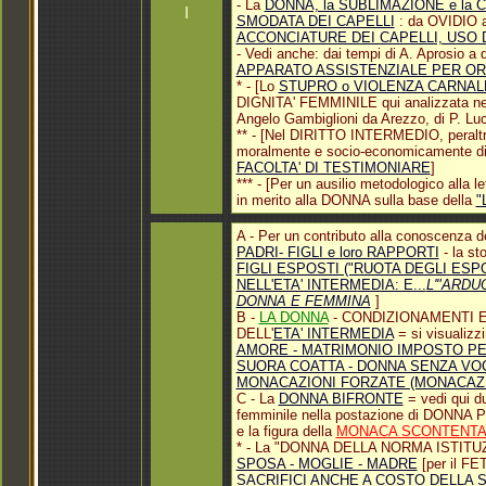
- La
DONNA, la SUBLIMAZIONE e la C
I
SMODATA DEI CAPELLI
: da OVIDIO au
ACCONCIATURE DEI CAPELLI, USO D
- Vedi anche: dai tempi di A. Aprosio a q
APPARATO ASSISTENZIALE PER OR
*
- [Lo
STUPRO o VIOLENZA CARNAL
DIGNITA' FEMMINILE qui analizzata nelle
Angelo Gambiglioni da Arezzo, di P. Luci
** - [Nel DIRITTO INTERMEDIO, peraltr
moralmente e socio-economicamente di
FACOLTA' DI TESTIMONIARE
]
*** - [Per un ausilio metodologico alla
in merito alla DONNA sulla base della
"
A - Per un contributo alla conoscenza d
PADRI- FIGLI e loro RAPPORTI
- la st
FIGLI ESPOSTI ("RUOTA DEGLI ESPO
NELL'ETA' INTERMEDIA: E...
L'"ARDU
DONNA E FEMMINA
]
B -
LA DONNA
- CONDIZIONAMENTI E
DELL'
ETA' INTERMEDIA
= si visualizzi
AMORE - MATRIMONIO IMPOSTO PE
SUORA COATTA - DONNA SENZA VO
MONACAZIONI FORZATE (MONACAZIO
C - La
DONNA BIFRONTE
= vedi qui d
femminile nella postazione di DONNA PE
e la figura della
MONACA SCONTENT
* - La "DONNA DELLA NORMA ISTITUZION
SPOSA - MOGLIE - MADRE
[per il F
SACRIFICI ANCHE A COSTO DELLA S