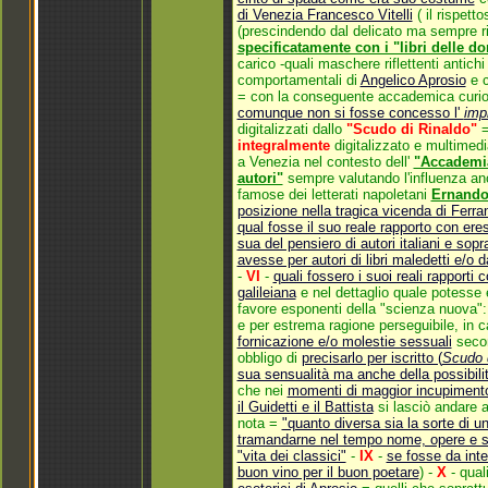
di Venezia Francesco Vitelli
( il rispet
(prescindendo dal delicato ma sempre ri
specificatamente con i "libri delle do
carico -quali maschere riflettenti antic
comportamentali di
Angelico Aprosio
e c
= con la conseguente accademica curio
comunque non si fosse concesso l'
imp
digitalizzati dallo
"Scudo di Rinaldo"
=
integralmente
digitalizzato e multimed
a Venezia nel contesto dell'
"Accademia
autori"
sempre valutando l'influenza anc
famose dei letterati napoletani
Ernando
posizione nella tragica vicenda di Ferran
qual fosse il suo reale rapporto con eresi
sua del pensiero di autori italiani e sopra
avesse per autori di libri maledetti e/
-
VI
-
quali fossero i suoi reali rapporti 
galileiana
e nel dettaglio quale potesse e
favore esponenti della "scienza nuova"
e per estrema ragione perseguibile, in c
fornicazione e/o molestie sessuali
seco
obbligo di
precisarlo per iscritto (
Scudo 
sua sensualità ma anche della possibilit
che nei
momenti di maggior incupimento s
il Guidetti e il Battista
si lasciò andare a
nota =
"quanto diversa sia la sorte di un
tramandarne nel tempo nome, opere e s
"vita dei classici"
-
IX
-
se fosse da inte
buon vino per il buon poetare
) -
X
- qual