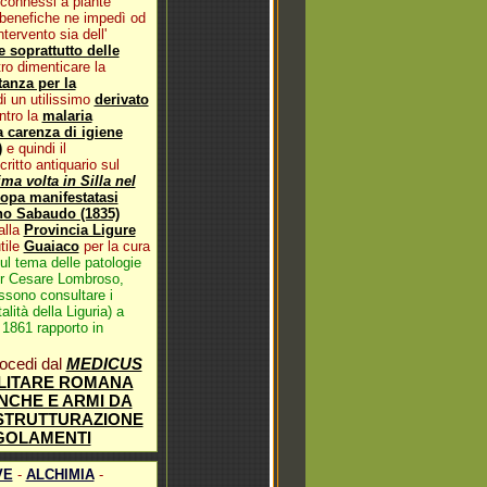
connessi a piante
benefiche ne impedì od
tervento sia dell'
 soprattutto delle
ro dimenticare la
tanza per la
i un utilissimo
derivato
ntro la
malaria
a carenza di igiene
)
e quindi il
itto antiquario sul
ma volta in Silla nel
opa manifestatasi
gno Sabaudo (1835)
alla
Provincia Ligure
tile
Guaiaco
per la cura
ul tema delle patologie
or Cesare Lombroso,
ossono consultare i
lità della Liguria) a
 1861 rapporto in
ocedi dal
MEDICUS
ILITARE ROMANA
NCHE E ARMI DA
STRUTTURAZIONE
EGOLAMENTI
VE
-
ALCHIMIA
-