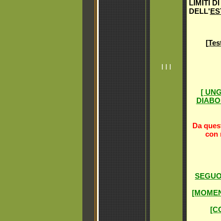
LIMITI D
DELL'
ES
[
Tes
I I I
[ UN
DIABO
Da quest
con 
SEGUON
[MOMENT
[C