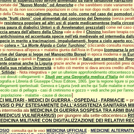
 ritorni di superstizioso terrore alimentato da varie fantasiose narrazioni
portate dal
"Nuovo Mondo" od
Americhe
e che sarebbero state variamente 
ltura, sì da non soccorrere popolazioni in crisi se non dopo molti anni e con l'in
e della Chiesa,
specialmente, ma non solo, come nel caso dei pomodori e
enute "frutti ctonii" cioè alimentati dal concorso del Demonio
(senza peralt
nte
resistenza popolare ad altri usi di piante medicamentose (nella circos
osa paura di diabolici Untori o di Avvelenatori prezzolati)
come nel caso d
eccia amara dell'albero della China
vale a dire il
Chinino
basilare terapia co
 antichissima ed accentuata specie nell'età medievale ed intermedia dall
pecie in merito a tracimazioni, impaludamenti, fogne a cielo aperto ecc.
imo
colera = "
La Morte Algida o Color Turchino
"
(cliccando consulta manoscr
si nominava all'epoca = malattia giunta dall'Asia in Europa
(
comparsa la pri
 rive del Gange
si legge nel Manoscritto Borea)
in epoca moderna e
in Eur
n Galizia
e quindi in
Francia
e solo più tardi in
Italia: per esempio nel Re
nte oramai anche la Liguria
grazie anche ai provvedimenti possibili presi d
dalla sua relativa Università
: e tutto ciò mentre si dava ancora credito all'inu
 Sifilide
) - Nota integrativa
= per un ulteriore approfondimento ottocentesco s
 coi dovuti collegamenti =
Studi per una Geografia medica d’Italia
del dott
ografia e Libreria di Giuseppe Chiusi Editore, 1865. [per la regione ligure si p
llegamenti ipertestuali: Genova e Liguria (vedi anche qui Sulle malattie e morta
colo casi di pellagra - casi di cretinismo e gozzo = vedi anche poi per l'anno
]
popolazione - malattie - cause di decessi
CI MILITARI - MEDICI DI GUERRA - OSPEDALI - FARMACIE
= pr
NSIS
O PIU' ESTESAMENTE DALL'ASSISTENZA SANITARIA M
à intermedia ala
MEDICINA DI GUERRA SOSPESA TRA ARMI BIA
MEDICUS VULNERARIUS
)
per giungere alla sette-ottocentesca
RI
EDICINA MILITARE CON DIGITALIZZAZIONE DEI RELATIVI R
OSIO
: consulta qui le voci
MEDICINA UFFICIALE
-
MEDICINE ALTERNATI