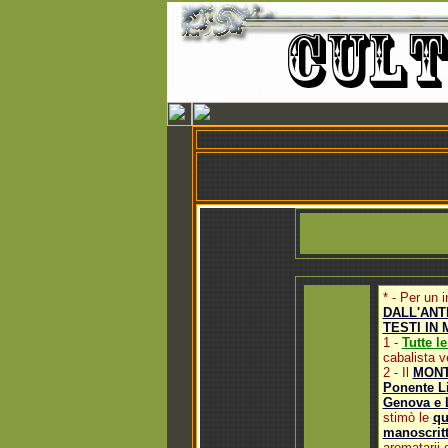
* - Per un
DALL'ANTI
TESTI IN
1 -
Tutte l
cabalista 
2
- Il
MONT
Ponente L
Genova e 
stimò le
qu
manoscrit
aromatarii 