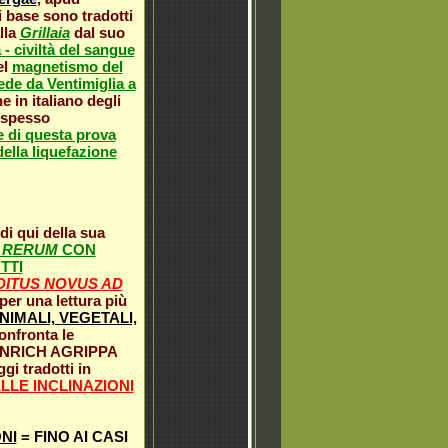
 base sono tradotti
lla
Grillaia
dal suo
 - civiltà del sangue
el
magnetismo del
ede da Ventimiglia a
 in italiano degli
a spesso
e di questa prova
 della liquefazione
di qui della sua
A RERUM
CON
TTI
DITUS NOVUS AD
per una lettura più
NIMALI, VEGETALI,
confronta le
EINRICH AGRIPPA
ggi tradotti in
ELLE INCLINAZIONI
NI
= FINO AI CASI