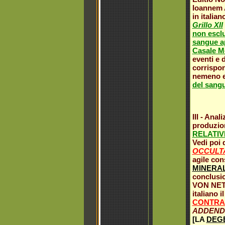
Ioannem A
in italia
Grillo XII
non esclu
sangue ap
Casale Mo
eventi e 
corrispon
nemeno e
del sangue
III - Ana
produzion
RELATIV
Vedi poi
OCCULTA
agile con
MINERAL
conclusi
VON NET
italiano i
CONTRAR
ADDEND
[LA
DEGE