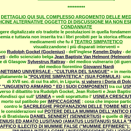
**********
n
DETTAGLIO QUI SUL COMPLESSO ARGOMENTO DELLE MEDI
ICINE ALTERNATIVE OGGETTO DI DISCUSSIONE MA NON ES
CONDANNATE
gere digitalizzate e/o tradotte le postulazioni in quella fondamen
emia e tuttavia non inserita tra i libri proibiti per la storica effica
medicamenti che fu il
TEATRO SIMPATETICO
visualizzandone i più disparati interventi =
esco
Rudolph Gockel (Goclenius)
- dell'inglese
Kenelm Digby
- de
rti
- dello scienziato belga
Jean Baptiste Van Helmont (Helmonti
e di Glasgow
Sylvestrus Rattray
- del medico vulnerario (di guer
del medico fiorentino
Giovanni Nardi
NETISMO UNIVERSALE - "CULTURA DEL SANGUE"
= in merit
gliatamente la
"POLVERE SIMPATETICA" (SUA FORMULA)
: una
di XVII sec. di cui fra altri, in
Liguria,
si valsero i Doria di Do
' "UNGUENTO ARMARIO " ED I SUOI COMPONENTI
tra cui
US
averso il dibattito tra Rudolph Gockel, Jean Roberti e Jean Bapti
ofondisci qui sull'
USNEA
= vedi soprattutto l'
USNEA CRESCIUT
morto sul patibolo per
IMPICCAGIONE
: cosa che impose parti
contro le
SACRILEGHE PROFANAZIONI DELLE TOMBE NEI C
i le considerazioni sul
POTERE DELLA MUMMIA DELL'ANTICO 
 di Bratislavia
DANIEL SENNERT (SENNERTIUS)
e quelle di
RU
ENIUS) ED AMATO LUSITANO (AMATUS LUSITANUS) SULLA 
AFFICO ILLECITO DI MUMMIE FALSE ("MUMMIE EFFIMERE"):