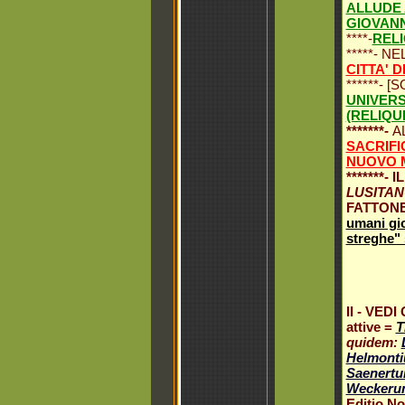
ALLUDE 
GIOVANN
****-
RELI
*****- 
CITTA' 
******-
UNIVER
(RELIQU
*******-
A
SACRIFI
NUOVO 
*******
LUSITA
FATTON
umani gio
streghe" 
II - VEDI
attive =
T
quidem:
Helmont
Saenert
Weckeru
Editio No