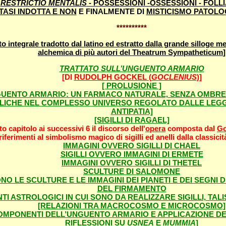
I
RESTRICTIO MENTALIS
- POSSESSIONI -OSSESSIONI - FOLLI
TASI INDOTTA E NON
E FINALMENTE DI
MISTICISMO PATOLO
**********
to integrale tradotto dal latino ed estratto dalla grande silloge me
alchemica di più autori del Theatrum Sympatheticum
]
TRATTATO SULL’UNGUENTO ARMARIO
[DI
RUDOLPH GOCKEL (
GOCLENIUS
)]
[ PROLUSIONE ]
GUENTO ARMARIO: UN FARMACO NATURALE, SENZA OMBRE 
LICHE NEL COMPLESSO UNIVERSO REGOLATO DALLE LEGGI 
ANTIPATIA]
[SIGILLI DI RAGAEL]
o capitolo ai successivi 6 il discorso dell'
opera
composta dal
Go
riferimenti al simbolismo magico di sigilli ed anelli dalla classicit
IMMAGINI OVVERO SIGILLI DI CHAEL
SIGILLI OVVERO IMMAGINI DI ERMETE
IMMAGINI OVVERO SIGILLI DI THETEL
SCULTURE DI SALOMONE
O LE SCULTURE E LE IMMAGINI DEI PIANETI E DEI SEGNI 
DEL FIRMAMENTO
I ASTROLOGICI IN CUI SONO DA REALIZZARE SIGILLI, TALI
[RELAZIONI TRA MACROCOSMO E MICROCOSMO]
OMPONENTI DELL’UNGUENTO ARMARIO E APPLICAZIONE D
RIFLESSIONI SU
USNEA
E
MUMMIA
]