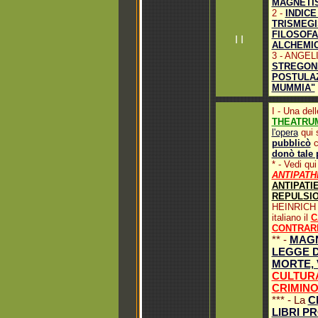
MAGNETIS
2 -
INDICE
TRISMEG
FILOSOFA
I I
ALCHEMIC
3 - ANGEL
STREGON
POSTULAZ
MUMMIA"
I - Una dell
THEATRUM
l'opera
qui 
pubblicò
c
donò tale 
* - Vedi q
ANTIPATH
ANTIPATI
REPULSI
HEINRICH
italiano il
C
CONTRARI
** -
MAGN
LEGGE D
MORTE, 
CULTURA
CRIMIN
*** - La
C
LIBRI PR