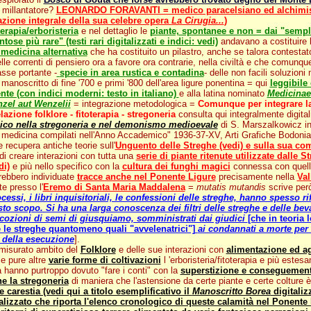
 millantatore?
LEONARDO FORAVANTI = medico paracelsiano ed alchimist
zazione integrale della sua celebre opera
La Cirugia...
)
terapia/erboristeria
e nel dettaglio le
piante, spontanee e non = dai "sempli
se più rare" (testi rari digitalizzati e indici: vedi)
andavano a costituire l
 medicina alternativa
che ha costituito un pilastro, anche se talora contestat
elle correnti di pensiero ora a favore ora contrarie, nella civiltà e che comunq
asse portante -
specie in area rustica e contadina
- delle non facili soluzio
 manoscritto di fine '700 e primi '800 dell'area ligure ponentina = qui
leggibile 
nte (con indici moderni: testo in italiano)
e alla latina nominato
Medicinae
zel aut Wenzelii
= integrazione metodologica =
Comunque per integrare l
lazione folklore - fitoterapia - stregoneria
consulta qui integralmente digita
ico nella stregoneria e nel demonismo medioevale
di S. Marszalkowicz in
a medicina compilati nell'Anno Accademico" 1936-37-XV, Arti Grafiche Bodoni
 recupera antiche teorie sull'
Unguento delle Streghe (vedi) e sulla sua c
 creare interazioni con tutta una
serie di piante ritenute utilizzate dalle 
di)
e più nello specifico con la
cultura dei funghi magici
connessa con quel
arebbero individuate
tracce anche nel Ponente Ligure
precisamente nella
Val
e presso l'
Eremo di Santa Maria Maddalena
=
mutatis mutandis
scrive per
ocessi, i libri inquisitoriali, le confessioni delle streghe, hanno spesso 
esto scopo. Si ha una larga conoscenza dei filtri delle streghe e delle be
cozioni di semi di giusquiamo, somministrati dai giudici
[che in teoria
 le streghe quantomeno quali "avvelenatrici"]
ai condannati a morte per 
 della esecuzione
].
smisurato ambito del
Folklore
e delle sue interazioni con
alimentazione ed 
e pure altre
varie forme di coltivazioni
l 'erboristeria/fitoterapia e più este
hanno purtroppo dovuto "fare i conti" con la
superstizione e conseguemen
e la stregoneria
di maniera che l'astensione da certe piante e certe colture
e carestia (vedi qui a titolo esemplificativo il
Manoscritto Borea
digitaliz
lizzato che riporta l'elenco cronologico di queste calamità nel Ponente 