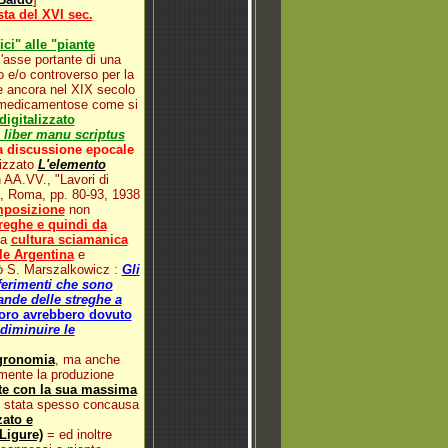
a del XVI sec.
ci" alle "piante
'asse portante di una
o e/o controverso per la
ue ancora nel XIX secolo
ni medicamentose come si
digitalizzato
 liber manu scriptus
a discussione epocale
lizzato
L'elemento
 AA.VV., "Lavori di
a, Roma, pp. 80-93, 1938
omposizione
non
Streghe e quindi da
la
cultura sciamanica
le Argentina
e
ò S. Marszalkowicz :
Gli
riferimenti che sono
vande delle streghe a
 loro avrebbero dovuto
diminuire le
agronomia
, ma anche
samente la produzione
te con la sua massima
 è stata spesso concausa
zato e
Ligure)
= ed inoltre