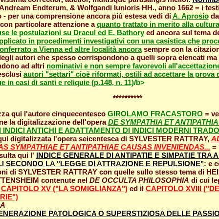
ndream Endterum, & Wolfgandi Iunioris HH., anno 1662 = i testi
no - per una comprensione ancora più estesa vedi di
A. Aprosio
da
con particolare attenzione a
quanto trattato in merito alla cultura
se le postulazioni su Dracul ed E. Bathory
ed ancora sul tema d
plicato in procedimenti investigativi con una casistica che proc
nferrato a Vienna ed altre località ancora
sempre con la citazione
degli autori che spesso corrispondono a quelli sopra elencati m
dono ad altri
nominativi e non sempre favorevoli all'accettazion
sclusi
autori "settari" cioè riformati, ostili ad accettare la prova
 in casi di santi e reliquie (p.148, n. 11)
/b>
**********
lizza qui l'autore cinquecentesco
GIROLAMO FRACASTORO
= ve
e la digitalizzazione dell'opera
DE SYMPATHIA ET ANTIPATHI
I INDICI ANTICHI E ADATTAMENTO DI INDICI MODERNI TRADO
 qui digitalizzata l'opera seicentesca di SYLVESTER RATTRAY,
A
S SYMPATHIAE ET ANTIPATHIAE CAUSAS INVENIENDAS...
= 
sulta qui l'
INDICE GENERALE DI ANTIPATIE E SIMPATIE TRA A
I SECONDO LA "LEGGE DI ATTRAZIONE E REPULSIONE"
: e 
oni di SYLVESTER RATTRAY con quelle sullo stesso tema di H
TENSHEIM contenute nel
DE OCCULTA PHILOSOPHIA
di cui le
l
CAPITOLO XV ("LA SOMIGLIANZA")
ed il
CAPITOLO XVIII ("D
IE")
A
NERAZIONE PATOLOGICA O SUPERSTIZIOSA DELLE PASSIO