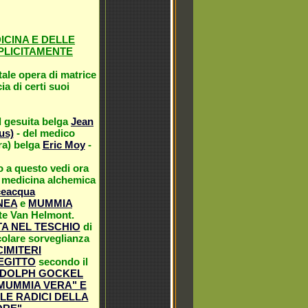
CINA E DELLE
PLICITAMENTE
tale opera di matrice
cia di certi suoi
l gesuita belga
Jean
us)
- del medico
ra) belga
Eric Moy
-
o a questo vedi ora
 medicina alchemica
lceacqua
NEA
e
MUMMIA
ste Van Helmont.
A NEL TESCHIO
di
colare sorveglianza
IMITERI
EGITTO
secondo il
DOLPH GOCKEL
"MUMMIA VERA" E
 LE RADICI DELLA