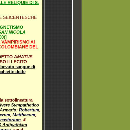
E RELIQUIE DI S.
 LE SEICENTESCHE
AGNETISMO
SAN NICOLA
0)]
 VAMPIRISMO AI
ECOLOMBIANE DEL
 DETTO
AMATUS
SO ILLECITO
e bevuto sangue di
chiette dette
da sottolineatura
lvere Sympathetico
 Armario
:
Robertum
,
kerum
,
Matthaeum
,
acastorium
, &
& Antipathiam
.
ergae
, apud