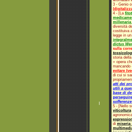
3 -
Genio o
(digitaliz
4 - [La
fito
medicamento
millenaria
diversità d
costituiva 
legge in un
integralme
dictus Wen
sulla corre
tossicolog
storia dell
= opera che
mancando di
evitare (ve
di cui si s
propriament
atti dei pr
utili a qu
base di de
perseguire
sofferenze
I
5 - [Nello 
viticoltura
agronomica 
espression
di
miseria 
multimedia