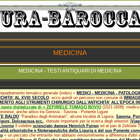
MEDICINA
MEDICINA - TESTI ANTIQUARI DI MEDICINA
 inquadramento tematico generale (index) =
MEDICI - MEDICINA - PATOLOGI
CHITA' AL XVIII SECOLO
: ecco quindi un percorso non comune di
IMMAGIN
 MERITO AGLI STRUMENTI CHIRURGICI DALL'ANTICHITA' ALL'EPOCA I
e opere digitalizzate di = ZEFIRIELE TOMASO BOVIO
(1521-1609): medico 
veronese, anche attivo tra Genova - Savona - Ponente Ligure
E BALDO
"Paradiso degli Aromatari"; alcune località di Liguria,
Savona, Pont
igure, Dolceacqua ecc.
, ritenute importanti per la ricerca degli erboristi [
Viag
Livorno
il celebre
scienziato danese Heinrich Fuiren
ed al pari di Zefiriele
alità erboristiche e fitoterapeutiche della Liguria e del suo Ponente com
to
= un peccato che entrambi non abbiano verosimilmente a differenza d'altri er
esplorato il
Bosco di Gouta che forse avrebbero trovato degno del Monte 