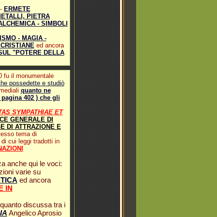
-
ERMETE
ETALLI, PIETRA
ALCHEMICA - SIMBOLI
ISMO - MAGIA -
ECRISTIANE
ed ancora
 SUL "POTERE DELLA
00 fu il monumentale
che possedette e studiò
imediali
quanto ne
pagina 402 ) che gli
TAS SYMPATHIAE ET
ICE GENERALE DI
E DI ATTRAZIONE E
tesso tema di
di cui leggi tradotti in
NAZIONI
a anche qui le voci:
ioni varie su
ETICA
ed ancora
 IN
quanto discussa tra i
IA
Angelico Aprosio