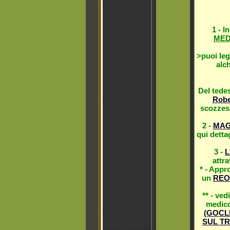
1 - I
MED
>puoi leg
alch
Del ted
Robe
scozzes
2 -
MAG
qui detta
3 -
L
attr
* - Appr
un
REO
** - ved
medico
(GOCL
SUL TR