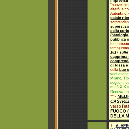
imprevisti
"nuove" im
alterò la co
Autorità ch
patate rit
sorprende
superstizi
della cort
(patologia
pubblica s
temibiliss
tema) come 
1817 sulle
dapprima i
comprende
di Nizza e 
della
Lue o
vedi anche
Milano, Tip
seguenti co
metà XIX se
Genova tra 
** -
MEDI
CASTRE
verso l'et
FUOCO (
DELLA M
1 -
A. APR