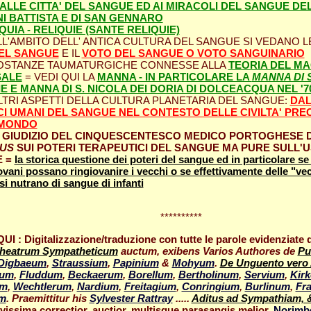
ALLE CITTA' DEL SANGUE ED AI MIRACOLI DEL SANGUE DELL
I BATTISTA E DI SAN GENNARO
QUIA - RELIQUIE (SANTE RELIQUIE)
NELL'AMBITO DELL' ANTICA CULTURA DEL SANGUE SI VEDANO
DEL SANGUE
E IL
VOTO DEL SANGUE O VOTO SANGUINARIO
 [SOSTANZE TAUMATURGICHE CONNESSE ALLA
TEORIA DEL M
SALE
= VEDI QUI LA
MANNA - IN PARTICOLARE LA
MANNA DI 
IE E MANNA DI S. NICOLA DEI DORIA DI DOLCEACQUA NEL '70
LTRI ASPETTI DELLA CULTURA PLANETARIA DEL SANGUE:
DAL
CI UMANI DEL SANGUE NEL CONTESTO DELLE CIVILTA' PR
MONDO
- IL GIUDIZIO DEL CINQUESCENTESCO MEDICO PORTOGHESE
NUS
SUI POTERI TERAPEUTICI DEL SANGUE MA PURE SULL'U
E =
la storica questione dei poteri del sangue ed in particolare s
vani possano ringiovanire i vecchi o se effettivamente delle "vec
si nutrano di sangue di infanti
**********
 QUI : Digitalizzazione/traduzione con tutte le parole evidenziate 
heatrum Sympatheticum
auctum, exibens Varios Authores de
Pu
Digbaeum
,
Straussium
,
Papinium
&
Mohyum
.
De Unguento vero
ium
,
Fluddum
,
Beckaerum
,
Borellum
,
Bertholinum
,
Servium
,
Kir
um
,
Wechtlerum
,
Nardium
,
Freitagium
,
Conringium
,
Burlinum
,
Fr
m
. Praemittitur his
Sylvester Rattray
.....
Aditus ad Sympathiam, 
vissima correctior, auctior, multisque parasangis melior.
Norimb