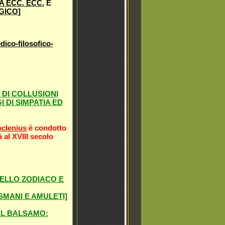
A ECC. ECC.
E
GICO
]
dico-filosofico-
DI COLLUSIONI
DI SIMPATIA ED
clenius
è condotto
à al XVIII secolo
DELLO ZODIACO E
SMANI E AMULETI]
EL BALSAMO: