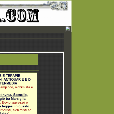
E E TERAPIE
I ANTIQUARIE E DI
NTERMEDIA
empirico, alchimista e
invrea, Sassello,
giò tra Marsiglia,
 T. Bovio apprezzò e
e leggesi in questo
boristi, alchimisti ed
Baldo
]