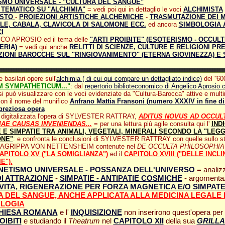
MO UNIVERSALE - "CULTURA DEL SANGUE"
 TEMATICO SU "ALCHIMIA"
= vedi poi qui in dettaglio le voci
ALCHIMISTA
ISTO
-
PROIEZIONI ARTISTICHE ALCHEMICHE
-
TRASMUTAZIONE DEI M
LE, CABALA, CLAVICOLA DI SALOMONE ECC.
ed ancora
SIMBOLOGIA 
I
ICO APROSIO ed il tema delle
"ARTI PROIBITE" (ESOTERISMO - OCCULT
ERIA)
= vedi qui anche
RELITTI DI SCIENZE, CULTURE E RELIGIONI PR
IONI BAROCCHE SUL "RINGIOVANIMENTO" (ETERNA GIOVINEZZA) E
e basilari opere sull'
alchimia ( di cui qui compare un dettagliato indice)
del ''6
 SYMPATHETICUM..."
: dal
repertorio biblioteconomico di Angelico Aprosio 
si può visualizzare con le voci evidenziate da "Cultura-Barocca" attive e mult
on il nome del munifico
Anfrano Mattia Fransoni (numero XXXIV in fine di 
preziosa opera
ui digitalizzata l'opera di SYLVESTER RATTRAY,
ADITUS NOVUS AD OCCUL
IAE CAUSAS INVENIENDAS...
= per una lettura più agile consulta qui l'
IND
E E SIMPATIE TRA ANIMALI, VEGETALI, MINERALI SECONDO LA "LEGG
ONE"
: e confronta le conclusioni di SYLVESTER RATTRAY con quelle sullo s
 AGRIPPA VON NETTENSHEIM contenute nel
DE OCCULTA PHILOSOPHIA
APITOLO XV ("LA SOMIGLIANZA")
ed il
CAPITOLO XVIII ("DELLE INCLI
E").
ETISMO UNIVERSALE - POSSANZA DELL'UNIVERSO
= analizz
I ATTRAZIONE
-
SIMPATIE - ANTIPATIE COSMICHE
- argomentaz
VITA, RIGENERAZIONE PER FORZA MAGNETICA E/O SIMPAT
 DEL SANGUE, ANCHE APPLICATA ALLA MEDICINA LEGALE E
OLOGIA
HIESA ROMANA
e l'
INQUISIZIONE
non inserirono quest'opera per 
OIBITI
e studiando il
Theatrum
nel
CAPITOLO XII
della sua
GRILLA