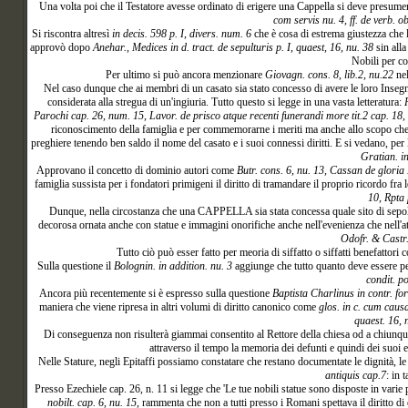
Una volta poi che il Testatore avesse ordinato di erigere una Cappella si deve presume
com servis nu. 4, ff. de verb. ob
Si riscontra altresì
in decis. 598 p. I, divers. num. 6
che è cosa di estrema giustezza che 
approvò dopo
Anehar., Medices in d. tract. de sepulturis p. I, quaest, 16, nu. 38
sin alla
Nobili per co
Per ultimo si può ancora menzionare
Giovagn. cons. 8, lib.2, nu.22
nel
Nel caso dunque che ai membri di un casato sia stato concesso di avere le loro Insegne
considerata alla stregua di un'ingiuria. Tutto questo si legge in una vasta letteratura:
Parochi cap. 26, num. 15, Lavor. de prisco atque recenti funerandi more tit.2 cap. 18,
riconoscimento della famiglia e per commemorarne i meriti ma anche allo scopo che 
preghiere tenendo ben saldo il nome del casato e i suoi connessi diritti. E si vedano, pe
Gratian. in
Approvano il concetto di dominio autori come
Butr. cons. 6, nu. 13, Cassan de gloria 
famiglia sussista per i fondatori primigeni il diritto di tramandare il proprio ricordo fra 
10, Rpta 
Dunque, nella circostanza che una CAPPELLA sia stata concessa quale sito di sepoltur
decorosa ornata anche con statue e immagini onorifiche anche nell'evenienza che nell'att
Odofr. & Castr. 
Tutto ciò può esser fatto per meoria di siffatto o siffatti benefattor
Sulla questione il
Bolognin. in addition. nu. 3
aggiunge che tutto quanto deve essere pers
condit. po
Ancora più recentemente si è espresso sulla questione
Baptista Charlinus in contr. fo
maniera che viene ripresa in altri volumi di diritto canonico come
glos. in c. cum causa
quaest. 16, 
Di conseguenza non risulterà giammai consentito al Rettore della chiesa od a chiunque 
attraverso il tempo la memoria dei defunti e quindi dei suoi 
Nelle Stature, negli Epitaffi possiamo constatare che restano documentate le dignità, le 
antiquis cap.7
: in 
Presso Ezechiele cap. 26, n. 11 si legge che 'Le tue nobili statue sono disposte in varie p
nobilt. cap. 6, nu. 15
, rammenta che non a tutti presso i Romani spettava il diritto di 