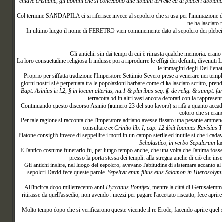
chiave cristiana, gli uomini che si concedono alle libidini terrene ed ai piaceri abbi
Col termine SANDAPILA ci si riferisce invece al sepolcro che si usa per l'inumazione de
ne ha lasciato
In ultimo luogo il nome di FERETRO vien comunemente dato al sepolcro dei plebei e
Gli
antichi, sin dai tempi di cui è rimasta qualche memoria, erano 
La loro consuetudine religiosa li indusse poi a riprodurre le effigi dei defunti, divenuti 
le immagini degli Dei Penat
Proprio per siffatta tradizione l'Imperatore Settimio Severo prese a venerare nei templ
giorni nostri si è perpetuata tra le popolazioni barbare come ci ha lasciato scritto, pren
Bapt. Asinius in l.2, § in locum alterius, nu.1 & pluribus seq. ff. de relig. & sumpt. fun
terracotta od in altri vasi ancora decorati con la rappresen
Continuando questo discorso Asinio (numero 23 del suo lavoro) si rifà a quanto accade
coloro che si eran
Per tale ragione si racconta che l'imperatore adriano avesse fissato una pesante ammenda 
consultare
ex Crinito lib. I, cap. 12 dixit Ioannes Ravisius T
Platone consigliò invece di seppellire i morti in un campo sterile ed inutile sì che i cad
Scholastico, in verbo Sepulcrum
lad
E l'antico costume funerario fu, per lungo tempo anche, che una volta che l'anima fosse s
presso la porta stessa dei templi: alla stregua anche di ciò che in
Gli antichi inoltre, nel luogo del sepolcro, avevano l'abitudine di sistemare accanto 
sepolcri David fece queste parole.
Sepelivit enim filius eius Salomon in Hierosolym
All'incirca dopo milletrecento anni
Hyrcanus Pontifex
, mentre la città di Gerusalemm
ritirasse da quell'assedio, non avendo i mezzi per pagare l'accettato riscatto, fece aprire
Molto tempo dopo che si verificarono queste vicende il re Erode, facendo aprire quel se