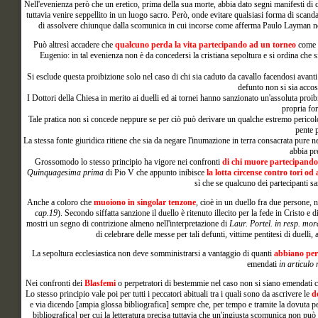
Nell'evenienza però che un eretico, prima della sua morte, abbia dato segni manifesti di c
tuttavia venire seppellito in un luogo sacro. Però, onde evitare qualsiasi forma di scand
di assolvere chiunque dalla scomunica in cui incorse come afferma Paulo Layman n
Può altresì accadere che
qualcuno perda la vita partecipando ad un torneo
come s
Eugenio: in tal evenienza non è da concedersi la cristiana sepoltura e si ordina che 
Si esclude questa proibizione solo nel caso di chi sia caduto da cavallo facendosi avanti
defunto non si sia accos
I Dottori della Chiesa in merito ai duelli ed ai tornei hanno sanzionato un'assoluta proibi
propria for
Tale pratica non si concede neppure se per ciò può derivare un qualche estremo pericolo d
pente p
La stessa fonte giuridica ritiene che sia da negare l'inumazione in terra consacrata pure 
abbia pr
Grossomodo lo stesso principio ha vigore nei confronti
di chi muore partecipand
Quinquagesima prima
di Pio V che appunto inibisce
la lotta circense contro tori od a
sì che se qualcuno dei partecipanti sa
Anche a coloro che
muoiono in singolar tenzone
, cioè in un duello fra due persone, 
cap.19
). Secondo siffatta sanzione il duello è ritenuto illecito per la fede in Cristo 
mostri un segno di contrizione almeno nell'interpretazione di
Laur. Portel. in resp. mor
di celebrare delle messe per tali defunti, vittime pentitesi di duel
La sepoltura
ecclesiastica non deve somministrarsi a vantaggio di quanti
abbiano pers
emendati
in articulo
Nei
confronti dei
Blasfemi
o perpetratori di bestemmie nel caso non si siano emendati co
Lo stesso principio vale poi per tutti i peccatori abituali tra i quali sono da ascrivere le
d
e via dicendo [ampia glossa bibliografica] sempre che, per tempo e tramite la dovuta pen
bibliografica] per cui la letteratura precisa tuttavia che un'ingiusta scomunica non p