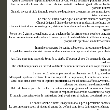
Quanti si rendono responsabili di ciò non devono venire solamente puniti ma debbono ess
Fa eccezione il solo caso che costoro abbiano sottratto qualsiasi oggetto alla tomba di q
possano utilizza
Quando invece si viola il tumulo sepolcrale di qualcuno che non sia stato un nemico ci s
istanza si manca
Le fonti del diritto civile e quelle del diritto canonico sosten
Chi poi detiene il diritto di sepoltura in un determinato luogo pos
Come altri autori ancora sostengono, visto che la tomba non è un albergo, se qualcuno v
prezzo
Perciò non è giusto che nel luogo di cui qualcuno ha l'usufrutto come sepolcro venga inu
hanno ammonito a non disturbare il quieto riposo di qualsiasi defunto affidato ad una giu
proprio atto spirituale, ciò tuttavia ris
In molte
circostanze ho sentito dibattere se la restituzione di qual
In qualche caso è anche stato detto che alcune anime sono apparse ai viventi per chiedere
A siffatta questione risponde
Sotus in 4. distin. 45 quaest. 2, art. 3
sostenendo che una
qualora 
Dio infatti non punisce un individuo defunto se non in funzione di una colpa realmen
peccò pe
Se non peccò, ad esempio perché casulamente non fu in grado di resti
All'opposto qualora scientemente si rese colpevole di un peccato, il defunto sarà punito p
altrui cose siano state rese ai legittimi proprietari sia che ciò non sia affatto avvenuto,
salvezza non deve affatto dipendere dall
Del resto l'anima potrebbe risultare perpetuamente imprigionata nel Purgatorio se l'erede
facesse la responsabilità sarebbe da attribuire al so
E' tuttavia da precisare che la restituzione degli averi altrui ai legittimi proprietari non
La soddisfazione è infatti un'opera buona, è per la precisione donare q
Le presunte apparizioni ai viventi di anime dei defunti sono forse da intendere richieste 