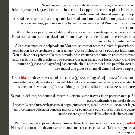
Non si negano però, in caso di richiesta esplicita, le ossa e le cene
Infatti spesso per la gravità di determinati crimini è opportuno che i corpi in disfacim
caso di prolungare tale dimostrazione per un pe
Si sostiene peraltro che anche quanti siano stati condannati all'esilio non possano esser
Si possono però, per una qualche benevola concessione del Principe offeso, riportar
corrispond
Altri interpreti però [glossa bibliografica] condannano questa opinione basandosi su
Per simile ragione si ritiene da alcuni di non doversi concedere sepoltura ecclesiastica 
in punto di morte li abbia 
Alla stessa maniera è colpevole un Monaco, se contrariamente al voto di povertà nel 
sepolto con le sue ricchezze in un letamaio [glossa bibliografica] a pubblica testimonia
Non si deve però privare allo stesso modo della cristiana sepoltura un religioso trovat
autore afferma infatti cheche si può eccepire che quei denari non fossero suoi o che foss
opinione [glossa bibliografica] sostenendo che il religioso defunto potrebbe aver ri
trovandosi una grossa somma di denari, si deve sempre pen
Il
suicida
non deve essere sepolto in chiesa [glossa bibliografica]: tuttavia è consento pr
come afferma qualche autore [glossa bibliografica] o alternativamente tenendo conto che 
sostenuto da vari autori [glossa bibliografica] ed in siffatte circostanze, se compro
Se poi un defunto, sospettato di essersi suicidato, viene trovato in un pozzo non si può n
accidentalmente o per scelta di mo
Pertanto la sepoltura ecclesiastica si nega, giustamente, a colui che si è ucciso per la 
altro consimile offesa: si concede piuttosto di sopportare ogni sorta di male che cedere
modo essere giustificata dalla volontà di alienare qual
Parimenti vengano privati di sepoltura ecclesiastica, cioè in terra consacrata,
gli infed
Non solo costoro non devono venir inumati in terra consacrata ma alla loro stregua ci si
sostengono 