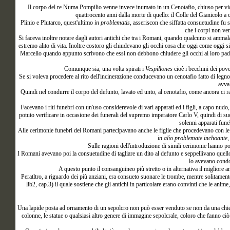
Il corpo del re Numa Pompilio venne invece inumato in un Cenotafio, chiuso per via
quattrocento anni dalla morte di quello: il Colle del Gianicolo a 
Plinio e Plutarco, quest'ultimo
in problematis
, asseriscon che siffatta consuetudine fu
che i corpi non ve
Si faceva inoltre notare dagli autori antichi che tra i Romani, quando qualcuno si ammalav
estremo alito di vita. Inoltre costoro gli chiudevano gli occhi cosa che oggi come oggi 
Marcello quando appunto scrivono che essi non debbono chiudere gli occhi ai loro padr
Comunque sia, una volta spirati i
Vespillones
cioè i becchini dei pove
Se si voleva procedere al rito dell'incinerazione conducevano un cenotafio fatto di legno 
avva
Quindi nel condurre il corpo del defunto, lavato ed unto, al cenotafio, come ancora ci
Facevano i riti funebri con un'uso considerevole di vari apparati ed i figli, a capo nudo
potuto verificare in occasione dei funerali del supremo imperatore Carlo V, quindi di suo 
solenni apparati fune
Alle cerimonie funebri dei Romani partecipavano anche le figlie che procedevano con le 
in alio problemate inchoante, 
Sulle ragioni dell'introduzione di simili cerimonie hanno p
I Romani avevano poi la consuetudine di tagliare un dito al defunto e seppellivano quello 
lo avevano condot
A questo punto il consanguineo più stretto o in alternativa il migliore 
Peratltro, a riguardo dei più anziani, era consueto suonare le trombe, mentre solitamen
lib2, cap.3) il quale sostiene che gli antichi in particolare erano convinti che le ani
Una lapide
posta ad ornamento di un sepolcro non può esser venduto se non da una chiesa a
colonne, le statue o qualsiasi altro genere di immagine sepolcrale, coloro che fanno ciò