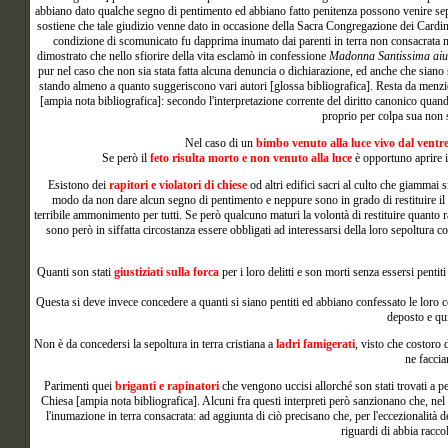
abbiano dato qualche segno di pentimento ed abbiano fatto penitenza possono venire sepo
sostiene che tale giudizio venne dato in occasione della Sacra Congregazione dei Cardinal
condizione di scomunicato fu dapprima inumato dai parenti in terra non consacrata 
dimostrato che nello sfiorire della vita esclamò in confessione
Madonna Santissima aiu
pur nel caso che non sia stata fatta alcuna denuncia o dichiarazione, ed anche che siano 
stando almeno a quanto suggeriscono vari autori [glossa bibliografica]. Resta da menzio
[ampia nota bibliografica]: secondo l'interpretazione corrente del diritto canonico quan
proprio per colpa sua non 
Nel
caso di un
bimbo venuto alla luce vivo dal ventr
Se però il
feto risulta morto e non venuto alla luce
è opportuno aprire il
Esistono dei
rapitori e violatori di chiese
od altri edifici sacri al culto che giammai 
modo da non dare alcun segno di pentimento e neppure sono in grado di restituire il 
terribile ammonimento per tutti. Se però qualcuno maturi la volontà di restituire quanto ra
sono però in siffatta circostanza essere obbligati ad interessarsi della loro sepoltura co
Quanti
son stati
giustiziati sulla forca
per i loro delitti e son morti senza essersi penti
Questa si deve invece concedere a quanti si siano pentiti ed abbiano confessato le loro c
deposto e qui
Non è da concedersi la sepoltura in terra cristiana a
ladri famigerati
, visto che costoro 
ne faccia
Parimenti quei
briganti e rapinatori
che vengono uccisi allorché son stati trovati a pe
Chiesa [ampia nota bibliografica]. Alcuni fra questi interpreti però sanzionano che, nel 
l'inumazione in terra consacrata: ad aggiunta di ciò precisano che, per l'eccezionalità 
riguardi di abbia raccol