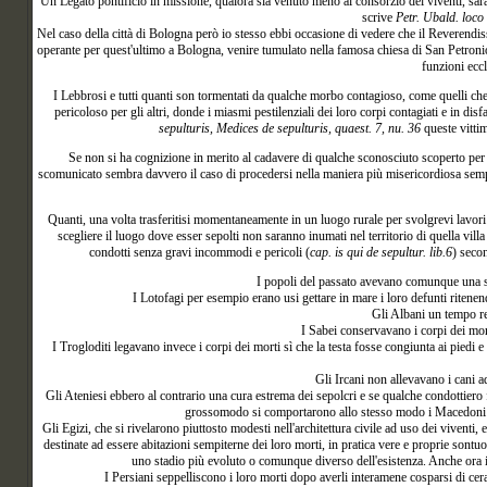
Un
Legato pontificio in missione, qualora sia venuto meno al consorzio dei viventi, sarà 
scrive
Petr. Ubald. loco
Nel caso della città di Bologna però io stesso ebbi occasione di vedere che il Reveren
operante per quest'ultimo a Bologna, venire tumulato nella famosa chiesa di San Petronio ne
funzioni eccl
I
Lebbrosi e tutti quanti son tormentati da qualche morbo contagioso, come quelli che
pericoloso per gli altri, donde i miasmi pestilenziali dei loro corpi contagiati e in 
sepulturis, Medices de sepulturis, quaest. 7, nu. 36
queste vitti
Se
non si ha cognizione in merito al cadavere di qualche sconosciuto scoperto per vi
scomunicato sembra davvero il caso di procedersi nella maniera più misericordiosa semp
Quanti
, una volta trasferitisi momentaneamente in un luogo rurale per svolgrevi lavori 
scegliere il luogo dove esser sepolti non saranno inumati nel territorio di quella vil
condotti senza gravi incommodi e pericoli (
cap. is qui de sepultur. lib.6
) seco
I
popoli del passato avevano comunque una stra
I Lotofagi per esempio erano usi gettare in mare i loro defunti ritenen
Gli Albani un tempo rem
I Sabei conservavano i corpi dei morti
I Trogloditi legavano invece i corpi dei morti sì che la testa fosse congiunta ai piedi e 
Gli Ircani non allevavano i cani ad
Gli Ateniesi ebbero al contrario una cura estrema dei sepolcri e se qualche condottiero f
grossomodo si comportarono allo stesso modo i Macedoni e p
Gli Egizi, che si rivelarono piuttosto modesti nell'architettura civile ad uso dei viventi, 
destinate ad essere abitazioni sempiterne dei loro morti, in pratica vere e proprie sontu
uno stadio più evoluto o comunque diverso dell'esistenza. Anche ora i
I Persiani seppelliscono i loro morti dopo averli interamene cosparsi di ce