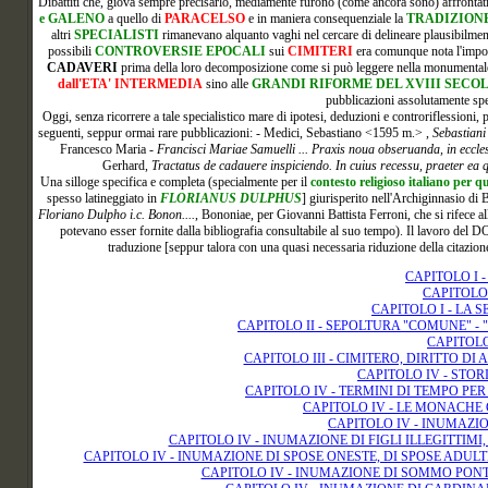
Dibattiti che, giova sempre precisarlo, mediamente furono (come ancora sono) affrontati e
e GALENO
a quello di
PARACELSO
e in maniera consequenziale la
TRADIZIONE
altri
SPECIALISTI
rimanevano alquanto vaghi nel cercare di delineare plausibilment
possibili
CONTROVERSIE EPOCALI
sui
CIMITERI
era comunque nota l'import
CADAVERI
prima della loro decomposizione come si può leggere nella monumentale 
dall'ETA' INTERMEDIA
sino alle
GRANDI RIFORME DEL XVIII SECO
pubblicazioni assolutamente spe
Oggi, senza ricorrere a tale specialistico mare di ipotesi, deduzioni e controriflessioni, 
seguenti, seppur ormai rare pubblicazioni: - Medici, Sebastiano <1595 m.> ,
Sebastiani
Francesco Maria -
Francisci Mariae Samuelli ... Praxis noua obseruanda, in ecclesias
Gerhard,
Tractatus de cadauere inspiciendo. In cuius recessu, praeter ea qu
Una
silloge specifica e completa (specialmente per il
contesto religioso italiano per q
spesso latineggiato in
FLORIANUS DULPHUS
] giurisperito nell'Archiginnasio di 
Floriano Dulpho i.c. Bonon....
, Bononiae, per Giovanni Battista Ferroni, che si rifece al
potevano esser fornite dalla bibliografia consultabile al suo tempo). Il lavoro del DO
traduzione [seppur talora con una quasi necessaria riduzione della citazion
CAPITOLO I 
CAPITOLO 
CAPITOLO I - LA 
CAPITOLO II - SEPOLTURA "COMUNE" - "
CAPITOLO 
CAPITOLO III - CIMITERO, DIRITTO DI
CAPITOLO IV - STOR
CAPITOLO IV - TERMINI DI TEMPO PE
CAPITOLO IV - LE MONACHE
CAPITOLO IV - INUMAZIO
CAPITOLO IV - INUMAZIONE DI FIGLI ILLEGITTIMI
CAPITOLO IV - INUMAZIONE DI SPOSE ONESTE, DI SPOSE ADULT
CAPITOLO IV - INUMAZIONE DI SOMMO PONT