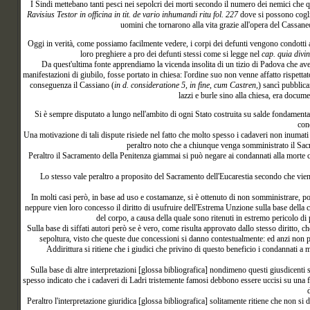
I Sindi mettebano tanti pesci nei sepolcri dei morti secondo il numero dei nemici che qu
Ravisius Testor in officina in tit. de vario inhumandi ritu fol. 227
dove si possono coglie
uomini che tornarono alla vita grazie all'opera del Cassan
Oggi in verità, come possiamo facilmente vedere, i corpi dei defunti vengono condotti all
loro preghiere a pro dei defunti stessi come si legge nel
cap. quia divin
Da quest'ultima fonte apprendiamo la vicenda insolita di un tizio di Padova che av
manifestazioni di giubilo, fosse portato in chiesa: l'ordine suo non venne affatto rispettat
conseguenza il Cassiano (
in d. consideratione 5, in fine, cum Castren,
) sancì pubblica
lazzi e burle sino alla chiesa, era docu
Si
è sempre disputato a lungo nell'ambito di ogni Stato costruita su salde fondamenta e
con
Una motivazione di tali dispute risiede nel fatto che molto spesso i cadaveri non inumati
peraltro noto che a chiunque venga somministrato il Sacr
Peraltro il Sacramento della Penitenza giammai si può negare ai condannati alla morte c
Lo stesso vale peraltro a proposito del Sacramento dell'Eucarestia secondo che viene
In molti casi però, in base ad uso e costamanze, si è ottenuto di non somministrare, p
neppure vien loro concesso il diritto di usufruire dell'Estrema Unzione sulla base della
del corpo, a causa della quale sono ritenuti in estremo pericolo di p
Sulla base di siffati autori però se è vero, come risulta approvato dallo stesso diritto,
sepoltura, visto che queste due concessioni si danno contestualmente: ed anzi non p
Addirittura si ritiene che i giudici che privino di questo beneficio i condannati a
Sulla base di altre interpretazioni [glossa bibliografica] nondimeno questi giusdicenti s
spesso indicato che i cadaveri di Ladri tristemente famosi debbono essere uccisi su una fo
Peraltro l'interpretazione giuridica [glossa bibliografica] solitamente ritiene che non si 