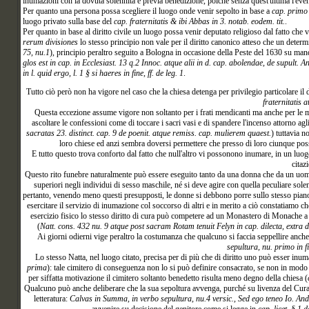
inumazioni con la dovuta solennità e previa benedizione, poiché senza quest'ultima l'eve
Per quanto una persona possa scegliere il luogo onde venir sepolto in base a
cap. primo 
luogo privato sulla base del
cap. fraternitatis & ibi Abbas in 3. notab. eodem. tit.
.
Per quanto in base al diritto civile un luogo possa venir deputato religioso dal fatto che v
rerum divisiones
lo stesso principio non vale per il diritto canonico atteso che un deter
75, nu.1
), principio peraltro seguito a Bologna in occasione della Peste del 1630 su m
glos est in cap. in Ecclesiast. 13 q.2 Innoc. atque alii in d. cap. abolendae, de supult. 
in l. quid ergo, l. 1 § si haeres in fine, ff. de leg. 1
.
Tutto
ciò però non ha vigore nel caso che la chiesa detenga per privilegio particolare il 
fraternitatis a
Questa eccezione assume vigore non soltanto per i frati mendicanti ma anche per le 
ascoltare le confessioni come di toccare i sacri vasi e di spandere l'incenso attorno agli
sacratas 23. distinct. cap. 9 de poenit. atque remiss. cap. mulierem quaest.
) tuttavia n
loro chiese ed anzi sembra doversi permettere che presso di loro ciunque pos
E tutto questo trova conforto dal fatto che null'altro vi possonono inumare, in un luo
citaz
Questo rito funebre naturalmente può essere eseguito tanto da una donna che da un uomo po
superiori negli individui di sesso maschile, né si deve agire con quella peculiare so
pertanto, venendo meno questi presupposti, le donne si debbono porre sullo stesso piano d
esercitare il servizio di inumazione col soccorso di altri e in merito a ciò constatiamo 
esercizio fisico lo stesso diritto di cura può competere ad un Monastero di Monache a 
(
Natt. cons. 432 nu. 9 atque post sacram Rotam tenuit Felyn in cap. dilecta, extra d
Ai giorni odierni vige peraltro la costumanza che qualcuno si faccia seppellire anch
sepultura, nu. primo in f
Lo stesso Natta, nel luogo citato, precisa per di più che di diritto uno può esser inu
prima
): tale cimitero di conseguenza non lo si può definire consacrato, se non in mo
per siffatta motivazione il cimitero soltanto benedetto risulta meno degno della chiesa (
Qualcuno può anche deliberare che la sua sepoltura avvenga, purché su livenza del Curato
letteratura:
Calvas in Summa, in verbo sepultura, nu.4 versic., Sed ego teneo Io. Andr