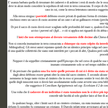
E' usanza barbara quella di riesumare dei cadaveri e di arderne i resti di modo che le ossa
deve in alcun modo concedere la sepoltura di tali resti in terra consacrata. Il corpo di chi 
caso in cui, come la stessa letteratura canonica suggeri
Alla stessa
stregua i
parricidi
debbono essere privati di qualsiasi forma di cristiana s
rinchiuso entro un sacco di cuoio assieme ad un cane e ad un gallinaceo evirato (perch
una vi
Di poi il sacco di cuoio dovrà esser scagliato nelle profondità del mare o, qualora il mar
ucciso i parenti od i figli....
e ciò si applica nei riguardi di chi abbia
I
laici che non ottemperano al dovuto versamento delle decime
alla Chiesa d
Non
si conceda inumazione in terra consacrata
a chiunque sia stato colpito da interd
bibliografica]. Gli stessi autori reputano quindi che un identico principio valga nel cas
di una qualche collettività che siano stati interdetti per i peccati di altri, Qualora però su
procede
Neppure è da seppellire cristianamente quell'Episcopo che nel corso di qualche sua vi
inumato cristanamente solo se nel tempo stabilito n
E' da precisare che qualora
una fra tutte quelle persone di cui si è detto sia stata 
dagli altrui debbono essere gettati oltre la cinta dal sacro cimitero. E secondo alcun
nemmeno in luogo tanto vicino al cimitero che in esso si possano sentire le voci dei chie
quelle degli innocenti non si dovrà fare assolutamente nulla come avverte una certa bibli
che suggerisce il
Concilium Agrippinensis
nel
cap. Eccelsiam il 2 de con
Una
volta che il
cadavere di un individuo è stato tumulato non lo si deve più is
concede tale facoltà al solo giudice laico al fine di a
In
qualsiasi luogo, oltre i limiti sacri di un cimitero cristiano, sia stata inumata una
defunto lì custodito fu comunque un cristiano. Il Diavolo infatti teme avvicinarsi ad un l