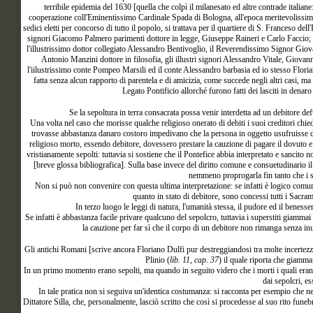
terribile epidemia del 1630 [quella che colpì il milanesato ed altre contrade italian
cooperazione coll'Eminentissimo Cardinale Spada di Bologna, all'epoca meritevolissimo, 
sedici eletti per concorso di tutto il popolo, si trattava per il quartiere di S. Franceso de
signori Giacomo Palmero parimenti dottore in legge, Giuseppe Raineri e Carlo Faccio; pe
l'illustrissimo dottor collegiato Alessandro Bentivoglio, il Reverendissimo Signor Giov
Antonio Manzini dottore in filosofia, gli illustri signori Alessandro Vitale, Giova
l'iilustrissimo conte Pompeo Marsili ed il conte Alessandro barbasia ed io stesso Floriano
fatta senza alcun rapporto di parentela e di amicizia, come succede negli altri casi, ma
Legato Pontificio allorché furono fatti dei lasciti in denaro
Se
la sepoltura in terra consacrata possa venir interdetta ad un debitore def
Una volta nel caso che morisse qualche religioso onerato di debiti i suoi creditori chie
trovasse abbastanza danaro costoro impedivano che la persona in oggetto usufruisse di i
religioso morto, essendo debitore, dovessero prestare la cauzione di pagare il dovuto e 
vristianamente sepolti: tuttavia si sostiene che il Pontefice abbia interpretato e sancito
[breve glossa bibliografica]. Sulla base invece del diritto comune e consuetudinario il
nemmeno proprogarla fin tanto che i su
Non si può non convenire con questa ultima interpretazione: se infatti è logico comuni
quanto in stato di debitore, sono concessi tutti i Sacram
In terzo luogo le leggi di natura, l'umanità stessa, il pudore ed il bene
Se infatti è abbastanza facile privare qualcuno del sepolcro, tuttavia i superstiti giamm
la cauzione per far sì che il corpo di un debitore non rimanga senza in
Gli antichi Romani [scrive ancora Floriano Dulfi pur destreggiandosi tra molte incertezze 
Plinio
(
lib. 11, cap. 37
) il quale riporta che giamma
In un primo momento erano sepolti, ma quando in seguito videro che i morti i quali erano s
dai sepolcri, es
In tale pratica non si seguiva un'identica costumanza: si racconta per esempio che n
Dittatore Silla, che, personalmente, lasciò scritto che così si procedesse al suo rito fune