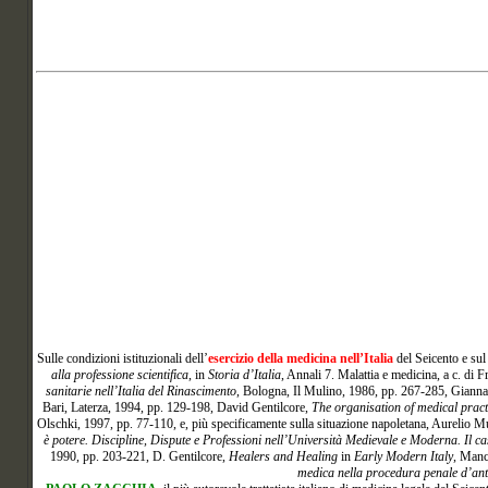
Sulle
condizioni istituzionali dell’
esercizio della medicina nell’Italia
del Seicento e su
alla professione scientifica
, in
Storia d’Italia
, Annali 7. Malattia e medicina, a c. di
sanitarie nell’Italia del Rinascimento
, Bologna, Il Mulino, 1986, pp. 267-285, Giann
Bari, Laterza, 1994, pp. 129-198, David Gentilcore,
The organisation of medical pract
Olschki, 1997, pp. 77-110, e, più specificamente sulla situazione napoletana, Aurelio M
è potere. Discipline, Dispute e Professioni nell’Università Medievale e Moderna. Il cas
1990, pp. 203-221, D. Gentilcore,
Healers and Healing
in
Early Modern Italy
, Manc
medica nella procedura penale d’ant