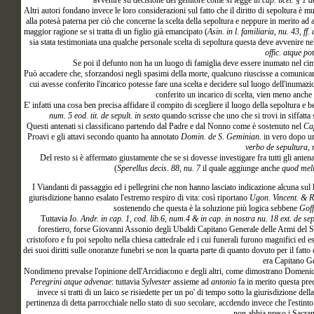
avvenire su decisione del genitore come si legge in
cap. licet. § 1
Altri autori fondano invece le loro considerazioni sul fatto che il diritto di sepoltura è m
alla potesà paterna per ciò che concerne la scelta della sepoltura e neppure in merito ad a
maggior ragione se si tratta di un figlio già emancipato (
Asin. in l. familiaria, nu. 43, ff
sia stata testimoniata una qualche personale scelta di sepoltura questa deve avvenire nel
offic. atque p
Se poi il defunto non ha un luogo di famiglia deve essere inumato nel cim
Può accadere che, sforzandosi negli spasimi della morte, qualcuno riuscisse a comunicare
cui avesse conferito l'incarico potesse fare una scelta e decidere sul luogo dell'inumazio
conferito un incarico di scelta, vien meno anche l
E' infatti una cosa ben precisa affidare il compito di scegliere il luogo della sepoltura e 
num. 5 eod. tit. de sepult. in sexto
quando scrisse che uno che si trovi in siffatta 
Questi antenati si classificano partendo dal Padre e dal Nonno come è sostenuto nel
Cap
Proavi e gli attavi secondo quanto ha annotato
Domin. de S. Geminian.
in vero dopo un
verbo de sepultura, 
Del resto si è affermato giustamente che se si dovesse investigare fra tutti gli ante
(
Sperellus decis. 88, nu. 7
il quale aggiunge anche
quod meli
I
Viandanti di passaggio ed i pellegrini che non hanno lasciato indicazione alcuna sul l
giurisdizione hanno esalato l'estremo respiro di vita: così riportano
Ugon. Vincent. & Ray
sostenendo che questa è la soluzione più logica sebbene
Goff
Tuttavia
Io. Andr. in cap. 1, cod. lib.6, num.4 & in cap. in nostra nu. 18 ext. de sep
forestiero, forse Giovanni Assonio degli Ubaldi Capitano Generale delle Armi del Sig
cristoforo e fu poi sepolto nella chiesa cattedrale ed i cui funerali furono magnifici ed
dei suoi diritti sulle onoranze funebri se non la quarta parte di quanto dovuto per il fatto c
era Capitano Ge
Nondimeno prevalse l'opinione dell'Arcidiacono e degli altri, come dimostrano Domeni
Peregrini atque advenae
: tuttavia
Sylvester
assieme ad
antonio
fa in merito questa prec
invece si tratti di un laico se risiedette per un po' di tempo sotto la giurisdizione de
pertinenza di detta parrocchiale nello stato di suo secolare, accdendo invece che l'estin
non abbia preso i Sacra