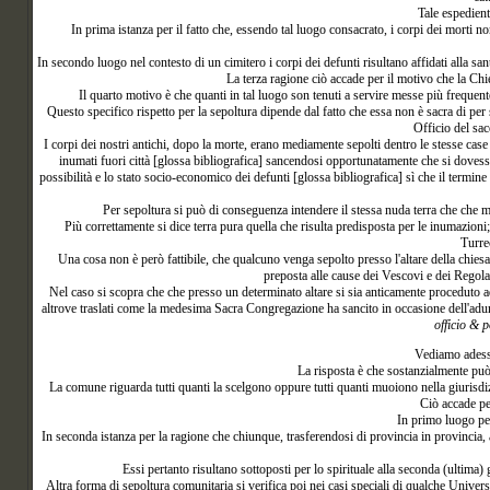
Tale espedient
In prima istanza per il fatto che, essendo tal luogo consacrato, i corpi dei morti 
In secondo luogo nel contesto di un cimitero i corpi dei defunti risultano affidati alla sa
La terza ragione ciò accade per il motivo che la Ch
Il quarto motivo è che quanti in tal luogo son tenuti a servire messe più frequen
Questo specifico rispetto per la sepoltura dipende dal fatto che essa non è sacra di per 
Officio del sac
I corpi dei nostri antichi, dopo la morte, erano mediamente sepolti dentro le stesse case
inumati fuori città [glossa bibliografica] sancendosi opportunatamente che si dovesse 
possibilità e lo stato socio-economico dei defunti [glossa bibliografica] sì che il termin
Per sepoltura si può di conseguenza intendere il stessa nuda terra che che 
Più correttamente si dice terra pura quella che risulta predisposta per le inumazio
Turre
Una cosa non è però fattibile, che qualcuno venga sepolto presso l'altare della chies
preposta alle cause dei Vescovi e dei Regola
Nel caso si scopra che che presso un determinato altare si sia anticamente proceduto ad
altrove traslati come la medesima Sacra Congregazione ha sancito in occasione dell'adu
officio & 
Vediamo adesso
La risposta è che sostanzialmente può
La comune riguarda tutti quanti la scelgono oppure tutti quanti muoiono nella giurisdiz
Ciò accade pe
In primo luogo pe
In seconda istanza per la ragione che chiunque, trasferendosi di provincia in provincia, a
Essi pertanto risultano sottoposti per lo spirituale alla seconda (ultima) g
Altra forma di sepoltura comunitaria si verifica poi nei casi speciali di qualche Univers