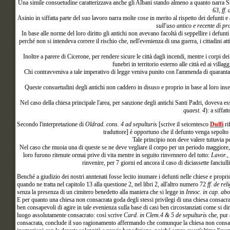
Una simile consuetudine caratterizzava anche gli Albani stando almeno a quanto narra St
63, ff.
Asinio in siffatta parte del suo lavoro narra molte cose in merito al rispetto dei defunti
sull'uso antico e recente di pr
In base alle norme del loro diritto gli antichi non avevano facoltà di seppellire i defunti
perché non si intendeva correre il rischio che, nell'evenienza di una guerra, i cittadini a
Inoltre a parere di Cicerone, per rendere sicure le città dagli incendi, mentre i corpi de
funebri in territorio esterno alle città ed ai villag
Chi contravveniva a tale imperativo di legge veniva punito con l'ammenda di quaranta
Queste consuetudini degli antichi non caddero in disuso e proprio in base al loro inseg
Nel caso della chiesa principale l'area, per sanzione degli antichi Santi Padri, doveva e
quaest. 4
): a siffa
Secondo
l'interpretazione di
Oldrad. cons. 4 ad sepulturis
[scrive il seicentesco
Dulfi
ri
traduttore] è opportuno che il defunto venga sepolto 
Tale principio non deve valere tuttavia p
Nel caso che muoia una di queste se ne deve vegliare il corpo per un periodo maggiore, 
loro furono ritenute ormai prive di vita mentre in seguito rinvennero del tutto:
Lavor., 
rinvenire, per 7 giorni ed ancora il caso di diciassette fanciulli
Benché a giudizio dei nostri anntenati fosse lecito inumare i defunti nelle chiese e propr
quando ne tratta nel capitolo 13 alla questione 2, nel libri 2, all'altro numero 72
ff. de re
senza la presenza di un cimitero benedetto alla maniera che si legge in
Innoc. in cap. ab
E per quanto una chiesa non consacrata goda degli stessi privilegi di una chiesa consacra
ben consapevoli di agire in tale evenienza sulla base di casi ben circostanziati come si di
luogo assolutamente consacrato: così scrive
Card. in Clem.4 & 5 de sepulturis
che, pur 
consacrata, conclude il suo ragionamento affermando che comunque la chiesa non consacra