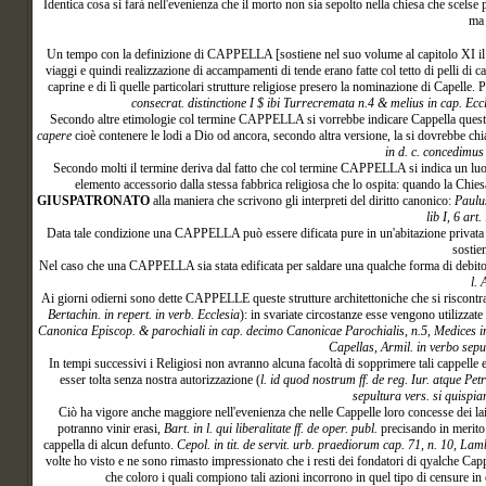
Identica cosa si farà nell'evenienza che il morto non sia sepolto nella chiesa che scelse 
ma 
Un
tempo con la definizione di CAPPELLA [sostiene nel suo volume al capitolo XI i
viaggi e quindi realizzazione di accampamenti di tende erano fatte col tetto di pelli di cap
caprine e di lì quelle particolari strutture religiose presero la nominazione di Capelle.
consecrat. distinctione I $ ibi Turrecremata n.4 & melius in cap. Eccle
Secondo altre etimologie col termine CAPPELLA si vorrebbe indicare Cappella quest
capere
cioè contenere le lodi a Dio od ancora, secondo altra versione, la si dovrebbe c
in d. c. concedimus
Secondo molti il termine deriva dal fatto che col termine CAPPELLA si indica un lu
elemento accessorio dalla stessa fabbrica religiosa che lo ospita: quando la Chiesa
GIUSPATRONATO
alla maniera che scrivono gli interpreti del diritto canonico:
Paulus
lib I, 6 art
Data tale condizione una CAPPELLA può essere dificata pure in un'abitazione privat
sostie
Nel caso che una CAPPELLA sia stata edificata per saldare una qualche forma di debito no
l. 
Ai giorni odierni sono dette CAPPELLE queste strutture architettoniche che si riscontra
Bertachin. in repert. in verb. Ecclesia
): in svariate circostanze esse vengono utilizzat
Canonica Episcop. & parochiali in cap. decimo Canonicae Parochialis, n.5, Medices in tr
Capellas, Armil. in verbo sepu
In tempi successivi i Religiosi non avranno alcuna facoltà di sopprimere tali cappelle 
esser tolta senza nostra autorizzazione (
l. id quod nostrum ff. de reg. Iur. atque Pe
sepultura vers. si quispia
Ciò ha vigore anche maggiore nell'evenienza che nelle Cappelle loro concesse dei laic
potranno vinir erasi,
Bart. in l. qui liberalitate ff. de oper. publ.
precisando in merito 
cappella di alcun defunto.
Cepol. in tit. de servit. urb. praediorum cap. 71, n. 10, Lambe
volte ho visto e ne sono rimasto impressionato che i resti dei fondatori di qyalche Cap
che coloro i quali compiono tali azioni incorrono in quel tipo di censure in 