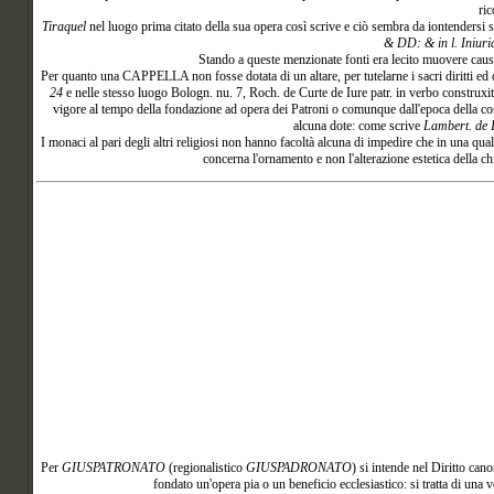
ric
Tiraquel
nel luogo prima citato della sua opera così scrive e ciò sembra da iontendersi 
& DD: & in l. Iniuria
Stando a queste menzionate fonti era lecito muovere causa
Per quanto una CAPPELLA non fosse dotata di un altare, per tutelarne i sacri diritti ed o
24
e nelle stesso luogo
Bologn. nu. 7, Roch. de Curte de Iure patr. in verbo construxit, 
vigore al tempo della fondazione ad opera dei Patroni o comunque dall'epoca della co
alcuna dote: come scrive
Lambert. de I
I monaci al pari degli altri religiosi non hanno facoltà alcuna di impedire che in una qua
concerna l'ornamento e non l'alterazione estetica della
Per
GIUSPATRONATO
(regionalistico
GIUSPADRONATO
) si intende nel Diritto can
fondato un'opera pia o un beneficio ecclesiastico: si tratta di una 