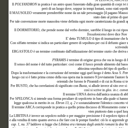
SPELONCA, ARCA LIB
Il
POLYANDRON
in pratica è un antro quasi funestato dalla gran quantità di corpi ivi
però di un luogo dove, seppur in tempi lontani, sono stati sepol
Il MAUSOLEO veramente prenderebbe nome da un tale personaggio [il pagano Mausolo] 
stato dato al primo di qu
Per tale convenzione morte mausolea viene definita ogni morte caratterizzata da grandi 
Il DORMITORIO, che prende nome dal verbo dormire, sarebbe il luogo in cui riposano 
Tessalonicensi
dove dice
Non v
E' detto TUMULO il tipo di inumazione che ha
Con siffatto termine si indica un particolare genere di sepoltura per cui il defunto giace
scrivend
ERGASTOLO è un termine combinato dall'utilizzazione del termine
statio
che deriva 
PYRAMIS
è termine di origine greca che sta in luogo di 
Il senso del nome è del tutto particolare: così come il fuoco prende alimento dal bas
altissima sepoltura del tipo di quella
Dopo la trasformazione e la corruzione del termine oggi quel luogo è detto
Acus S. Petr
luogo cui si è fatto prima cenno della sua opera ma la numero 9 [ovviamente l'autore fa 
orientali che furono le Piramidi e di cui in Roma si t
Per BUSTO, che ha correlazioni di significato con
Busta
, si allude invece al sito ove 
così si scrive in
glos. in c. conve
Il termine URNA deriva dall'antica usanza di abbru
Per SPELONCA si intende una forma peculiare di sepolcreto in base alla quale si hanno due
legge qualcosa in merito
in ca. Ebron 13, q. 2
e sostanzialmente l'identico concetto v
Il termine ARCA corrisponde in pratica a quello prima discusso di Monumento come v
vien piuttosto dato a quel luo
La LIBITINA è invece un sepolcro nobile o per maggior precisione è il sepolcro tipico degl
e alla vendita di tutto quanto aveva a che fare con le pompe funebri: ciò lo si apprende gr
cap. 1, nu. 37
laddove si legge che
Libitina era ritenuta dagli antichi romani la dea Ve