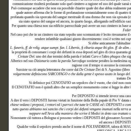
comunicazione risulterà profanato solo quel cimitero a ragione ed uso del quale saraà sta
Può comunque accadere che non sia possibile chiarire quale dei due abbia realmente patit
quale autore afferma che le forme di profanazione sostanzialmente sono di quattro tip
profanata quando sia sporcata del sangue mestruale di una donna che non sia sposata (e 
sia stato sparso del sangue ed ancora, in quarto luogo, allorgando nell'edificio sa
Per quanto una chiesa non sia edificio parrocchiale può avere un suo cimitero in base a
Federi
Nel caso poi che in un cimitero sia stato sepolto uno scomunicato è lecito riesumarne il
rendere infattibile qualsiasi giusto discernimento: così è scritto nei
cap
Si ebbe anticamente l'abitudi
L. funeris, ff. de relig. atque sumpt. fun. l. Libertis, § cibaria atque ibi glos. ff. de alim.
la proprietà di consumare i corpi dei defunti in essa deposti nel giro di circa quaranta g
Civitate Dei
: uno dei due termini della parola è infatti
Caro
e l'altro
phagos
che sig
Alberico nel suo
Dizionario sotto la parola Sarcofago
sostiene peraltro la medesima op
ragione con il tempo si assunse la consuetud
Sussiste su ciò ampia letteratura che corre dal
De Civitate Dei
di S. Agostino (libro 
volgarmente definiscono SARCOFAGO e che dalla gente è spesso usato in luogo del s
trattato
De
Si definisce poi CENOTAFIO un sepolcro che è vuoto, che cioè non custo
Il CENOTAFIO non è quindi altro che un semplice monumento come si legge in altre i
Per DEPOSITO si intende invece una cassa p
A dire il vero i DEPOSITI furono vietati in funzione della Bolla papale di Pio V datata a
chiese vedano i preposti, i rettori ed i parroci che tutte le CASSE ed i DEPOSITI o comu
tutto questo abbiamo noi sancito che i corpi dei defunti vengano inumati nella terra 
neppure nell'Arca alla maniera che scrive il Medici in detto suo trattato 
Nonostante ciò tuttora a Bologna si possono vedere i DEPOSITI del glossatore Accursio 
ed ancora i DEPOSITI di
Qualche volta il sepolcro prendo anche il nome di
POLYANDRION
, talora di 