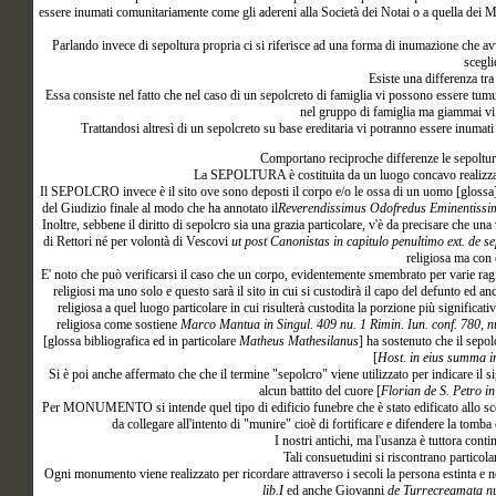
essere inumati comunitariamente come gli adereni alla Società dei Notai o a quella dei
Parlando invece di sepoltura propria ci si riferisce ad una forma di inumazione che avv
scegli
Esiste una differenza tra 
Essa consiste nel fatto che nel caso di un sepolcreto di famiglia vi possono essere tumu
nel gruppo di famiglia ma giammai vi 
Trattandosi altresì di un sepolcreto su base ereditaria vi potranno essere inumat
Comportano
reciproche differenze le sepolture,
La SEPOLTURA è costituita da un luogo concavo realizzato 
Il SEPOLCRO invece è il sito ove sono deposti il corpo e/o le ossa di un uomo [glossa] ed
del Giudizio finale al modo che ha annotato il
Reverendissimus Odofredus Eminentissimi 
Inoltre, sebbene il diritto di sepolcro sia una grazia particolare, v'è da precisare che un
di Rettori né per volontà di Vescovi
ut post Canonistas in capitulo penultimo ext. de sep
religiosa ma con 
E' noto che può verificarsi il caso che un corpo, evidentemente smembrato per varie ragio
religiosi ma uno solo e questo sarà il sito in cui si custodirà il capo del defunto ed a
religiosa a quel luogo particolare in cui risulterà custodita la porzione più significa
religiosa come sostiene
Marco Mantua in Singul. 409 nu. 1 Rimin. Iun. conf. 780, nu.
[glossa bibliografica ed in particolare
Matheus Mathesilanus
] ha sostenuto che il sepol
[
Host. in eius summa in 
Si è poi anche affermato che che il termine "sepolcro" viene utilizzato per indicare il 
alcun battito del cuore [
Florian de S. Petro in 
Per MONUMENTO si intende quel tipo di edificio funebre che è stato edificato allo scopo 
da collegare all'intento di "munire" cioè di fortificare e difendere la tom
I nostri antichi, ma l'usanza è tuttora conti
Tali consuetudini si riscontrano parti
Ogni monumento viene realizzato per ricordare attraverso i secoli la persona estinta e 
lib.I
ed anche Giovanni
de Turrecreamata nu.