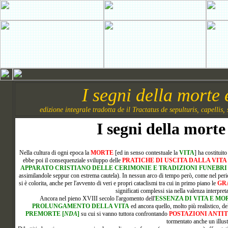
I segni della morte 
edizione integrale tradotta de il Tractatus de sepulturis, capelli
I segni della morte
Nella cultura di ogni epoca la
MORTE
[ed in senso contestuale la
VITA
] ha costituit
ebbe poi il consequenziale sviluppo delle
PRATICHE DI USCITA DALLA VITA
APPARATO CRISTIANO DELLE CERIMONIE E TRADIZIONI FUNEBRI
assimilandole seppur con estrema cautela). In nessun arco di tempo però, come nel perio
si è colorita, anche per l'avvento di veri e propri cataclismi tra cui in primo piano le
GR
significati complessi sia nella valenza interpret
Ancora
nel pieno XVIII secolo l'argomento dell'
ESSENZA DI VITA E MO
PROLUNGAMENTO DELLA VITA
ed ancora quello, molto più realistico, d
PREMORTE [
NDA
]
su cui si vanno tuttora confrontando
POSTAZIONI ANTI
tormentato anche un illu