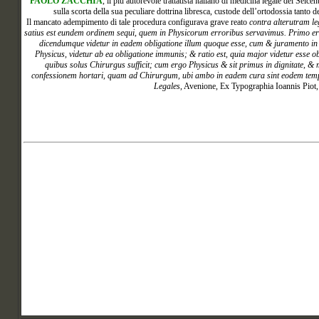
PAOLO
ZACCHIA
, il più autorevole trattatista italiano di medicina legale del Seice
sulla scorta della sua peculiare dottrina libresca, custode dell’ortodossia tanto 
Il mancato adempimento di tale procedura configurava grave reato
contra alterutram l
satius est eundem ordinem sequi, quem in Physicorum erroribus servavimus. Primo erg
dicendumque videtur in eadem obligatione illum quoque esse, cum & juramento in 
Physicus, videtur ab ea obligatione immunis; & ratio est, quia major videtur esse ob
quibus solus Chirurgus sufficit; cum ergo Physicus & sit primus in dignitate,
confessionem hortari, quam ad Chirurgum, ubi ambo in eadem cura sint eodem tempor
Legales
, Avenione, Ex Typographia Ioannis Piot, 