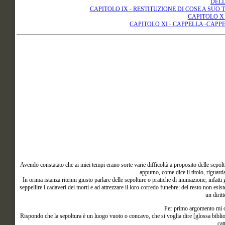
DELL
CAPITOLO IX - RESTITUZIONE DI COSE A SUO
CAPITOLO X 
CAPITOLO XI - CAPPELLA -CAPP
Avendo
constatato che ai miei tempi erano sorte varie difficoltà a proposito delle sepol
apputno, come dice il titolo, riguarda
In orima istanza ritenni giusto parlare delle sepolture o pratiche di inumazione, infatt
seppellire i cadaveri dei morti e ad attrezzare il loro corredo funebre: del resto non esi
un diritt
Per primo argomento mi chi
Rispondo che la sepoltura è un luogo vuoto o concavo, che si voglia dire [glossa bibliog
cat