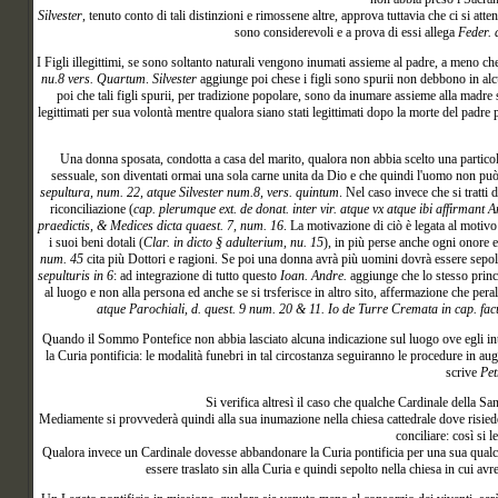
Silvester
, tenuto conto di tali distinzioni e rimossene altre, approva tuttavia che ci si at
sono considerevoli e a prova di essi allega
Feder. 
I
Figli illegittimi, se sono soltanto naturali vengono inumati assieme al padre, a meno che 
nu.8 vers. Quartum
.
Silvester
aggiunge poi chese i figli sono spurii non debbono in alc
poi che tali figli spurii, per tradizione popolare, sono da inumare assieme alla madr
legittimati per sua volontà mentre qualora siano stati legittimati dopo la morte del padre
Una
donna sposata, condotta a casa del marito, qualora non abbia scelto una particol
sessuale, son diventati ormai una sola carne unita da Dio e che quindi l'uomo non pu
sepultura, num. 22, atque Silvester num.8, vers. quintum
. Nel caso invece che si tratti
riconciliazione (
cap. plerumque ext. de donat. inter vir. atque vx atque ibi affirmant An
praedictis, & Medices dicta quaest. 7, num. 16
. La motivazione di ciò è legata al motivo 
i suoi beni dotali (
Clar. in dicto § adulterium, nu. 15
), in più perse anche ogni onore e
num. 45
cita più Dottori e ragioni. Se poi una donna avrà più uomini dovrà essere sepolta
sepulturis in 6
: ad integrazione di tutto questo
Ioan. Andre.
aggiunge che lo stesso princi
al luogo e non alla persona ed anche se si trsferisce in altro sito, affermazione che peral
atque Parochiali, d. quest. 9 num. 20 & 11. Io de Turre Cremata in cap. facu
Quando
il Sommo Pontefice non abbia lasciato alcuna indicazione sul luogo ove egli inte
la Curia pontificia: le modalità funebri in tal circostanza seguiranno le procedure in 
scrive
Pet
Si
verifica altresì il caso che qualche Cardinale della S
Mediamente si provvederà quindi alla sua inumazione nella chiesa cattedrale dove risiederà
conciliare: così si 
Qualora invece un Cardinale dovesse abbandonare la Curia pontificia per una sua qualche
essere traslato sin alla Curia e quindi sepolto nella chiesa in cui a