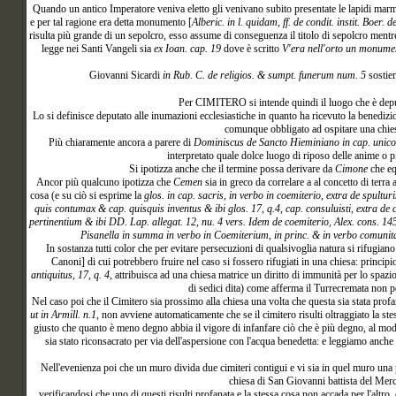
Quando un antico Imperatore veniva eletto gli venivano subito presentate le lapidi marmo
e per tal ragione era detta monumento [
Alberic. in l. quidam, ff. de condit. instit. Boer. d
risulta più grande di un sepolcro, esso assume di conseguenza il titolo di sepolcro ment
legge nei Santi Vangeli sia
ex Ioan. cap. 19
dove è scritto
V'era nell'orto un monumen
Giovanni Sicardi
in Rub. C. de religios. & sumpt. funerum num. 5
sostien
Per
CIMITERO si intende quindi il luogo che è deput
Lo si definisce deputato alle inumazioni ecclesiastiche in quanto ha ricevuto la benedizi
comunque obbligato ad ospitare una chies
Più chiaramente ancora a parere di
Dominiscus de Sancto Hieminiano in cap. unico d
interpretato quale dolce luogo di riposo delle anime o p
Si ipotizza anche che il termine possa derivare da
Cimone
che equ
Ancor più qualcuno ipotizza che
Cemen
sia in greco da correlare a al concetto di terra a
cosa (e su ciò si esprime la
glos. in cap. sacris, in verbo in coemiterio, extra de spulturi
quis contumax & cap. quisquis inventus & ibi glos. 17, q.4, cap. consuluisti, extra de 
pertinentium & ibi DD. Lap. allegat. 12, nu. 4 vers. Idem de coemiterio, Alex. cons. 
Pisanella in summa in verbo in Coemiterium, in princ. & in verbo comunit
In sostanza tutti color che per evitare persecuzioni di qualsivoglia natura si rifu
Canoni] di cui potrebbero fruire nel caso si fossero rifugiati in una chiesa: principi
antiquitus, 17, q. 4
, attribuisca ad una chiesa matrice un diritto di immunità per lo spazio
di sedici dita) come afferma il Turrecremata non pe
Nel caso poi che il Cimitero sia prossimo alla chiesa una volta che questa sia stata profa
ut in Armill. n.1
, non avviene automaticamente che se il cimitero risulti oltraggiato la ste
giusto che quanto è meno degno abbia il vigore di infanfare ciò che è più degno, al m
sia stato riconsacrato per via dell'aspersione con l'acqua benedetta: e leggiamo anche
Nell'evenienza poi che un muro divida due cimiteri contigui e vi sia in quel muro una
chiesa di San Giovanni battista del Merca
verificandosi che uno di questi risulti profanata e la stessa cosa non accada per l'altro,