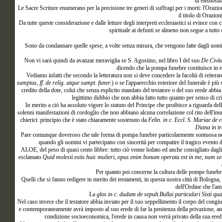
di elemosina
Le Sacre Scriture enumerano per la precisione tre generi di suffragi per i morti: l'Orazi
il titolo di Orazio
Da tutte queste considerazione e dalle letture degli interpreti ecclesiastici si evince co
spirituale ai defunti se almeno non segue a tutto 
Sono
da condannare quelle spese, a volte senza misura, che vengono fatte dagli uomi
Non vi sarà quindi da avanzar meraviglia se S. Agostino, nel libro I del suo
De Civit
dicendo che la pompa funebre costituisce in eff
Vediamo infatti che secondo la letteratura non si deve concedere la facoltà di reitera
sumptus, ff. de relig. atque sumpt. funer.
) o se l'apparecchio esteriore del funerale è più
credito della dote, colui che senza esplicito mandato del testatore o del suo erede abbi
legittimo dubbio che non abbia fatto tutto quanto per senso di cri
In merito a ciò ha assoluto vigore lo statuto del Principe che proibisce a riguarda dell
solenni manifestazioni di cordoglio che non abbiano alcuna correlazione col rito dell'inum
chierici: principio che è stato chiaramente sostenuto da
Felin. in c. Eccl. S. Mariae de 
Diana in tr
Pare comunque doveroso che tale forma di pompa funebre particolarmente sontuosa non
quando gli uomini vi partecipano con sincerità per compatire il tragico evento d
ALOE, del peso di quasi cento libbre: tutto ciò venne lodato ed anche consigliato dagli E
esclamato
Quid molesti estis huic mulieri, opus enim bonum operata est in me, nam
Per quanto poi concerne la cultura delle pompe funebri 
Quelli che si fanno redigere in merito dei testamenti, in questa nostra città di Bologn
dell'Ordine che l'am
La
glos in c. dudum de sepult.
Bullai particulari Sixti qua
Nel caso invece che il testatore abbia inviato per il suo seppellimento il corpo del congi
e contemporaneamente avrà imposto al suo erede di far la penitenza della privazione, anc
condizione socioeconomica, l'erede in causa non verrà privato della sua ered