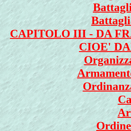
Battagl
Battagl
CAPITOLO III - DA F
CIOE' DA
Organizza
Armamento 
Ordinanza
Ca
Ar
Ordine 