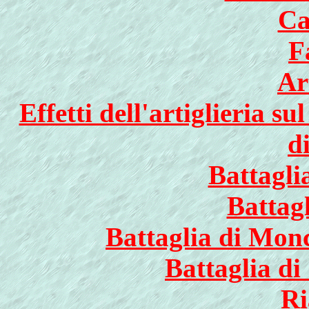
Ca
F
Ar
Effetti dell'artiglieria s
d
Battagli
Battagl
Battaglia di Monc
Battaglia di
Ri