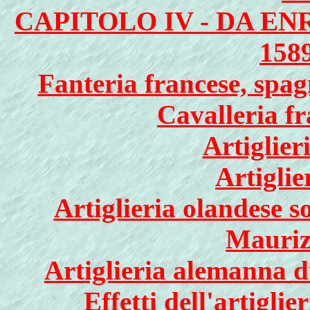
CAPITOLO IV - DA ENR
158
Fanteria francese, spa
Cavalleria fr
Artiglier
Artiglie
Artiglieria olandese s
Mauriz
Artiglieria alemanna d
Effetti dell'artigli