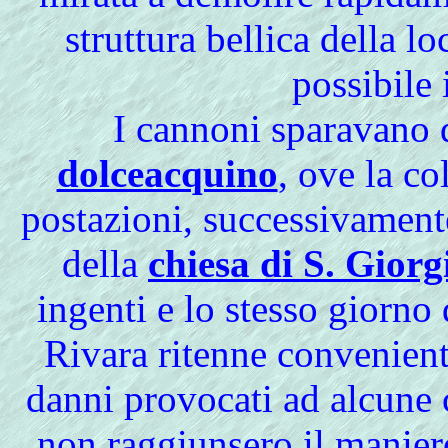
struttura bellica della l
possibile i
I cannoni sparavano d
dolceacquino
, ove la co
postazioni, successivament
della
chiesa di S. Giorg
ingenti e lo stesso giorno
Rivara ritenne convenien
danni provocati ad alcune 
non raggiunsero il manier