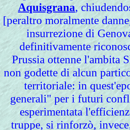
Aquisgrana
, chiudendos
[peraltro moralmente danneg
insurrezione di Genova
definitivamente riconos
Prussia ottenne l'ambita Sl
non godette di alcun parti
territoriale: in quest'ep
generali" per i futuri confl
esperimentata l'efficien
truppe, si rinforzò, invec