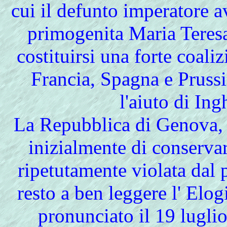
cui il defunto imperatore a
primogenita Maria Teresa
costituirsi una forte coali
Francia, Spagna e Pruss
l'aiuto di Ing
La Repubblica di Genova, 
inizialmente di conservar
ripetutamente violata dal 
resto a ben leggere l' Elo
pronunciato il 19 lugli