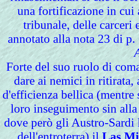
una fortificazione in cui
tribunale, delle carceri
annotato alla nota 23 di p
A
Forte del suo ruolo di com
dare ai nemici in ritirata,
d'efficienza bellica (mentre 
loro inseguimento sin all
dove però gli Austro-Sardi 
dell'entroterra) il
Las Mi