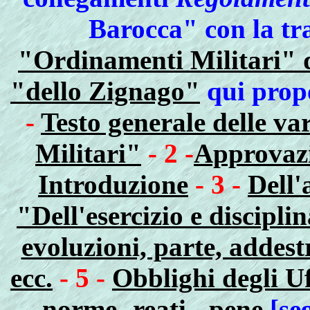
Barocca" con la tra
"Ordinamenti Militari" d
"dello Zignago"
qui propo
-
Testo generale delle va
Militari"
- 2 -
Approvazi
Introduzione
- 3 -
Dell'
"Dell'esercizio e discipl
evoluzioni, parte, addest
ecc.
- 5 -
Obblighi degli Uf
norme- reati - pene
[se