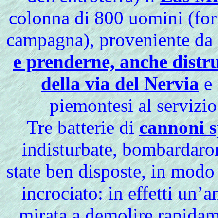
colonna di 800 uomini (forn
campagna), proveniente da
e prenderne, anche distru
della via del Nervia
e 
piemontesi al servizi
Tre batterie di
cannoni s
indisturbate, bombardaron
state ben disposte, in modo
incrociato: in effetti un’
mirata a demolire rapidame