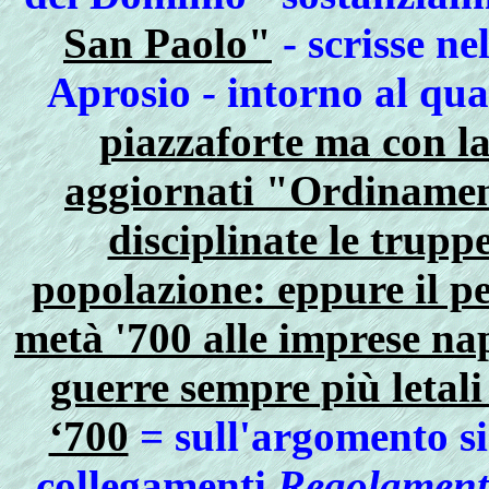
San Paolo"
- scrisse n
Aprosio - intorno al qu
piazzaforte ma con la
aggiornati "Ordinament
disciplinate le trupp
popolazione: eppure il p
metà '700 alle imprese na
guerre sempre più letali 
‘700
= sull'argomento si
collegamenti
Regolamenti