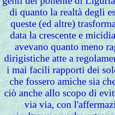
genti del ponente di Liguria
di quanto la realtà degli e
queste (ed altre) trasform
data la crescente e micidia
avevano quanto meno rag
dirigistiche atte a regolame
i mai facili rapporti dei so
che fossero amiche sia che 
ciò anche allo scopo di evi
via via, con l'affermaz