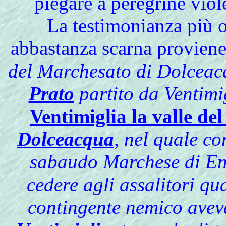
piegare a peregrine viol
La testimonianza più o
abbastanza scarna proviene
del Marchesato di Dolcea
Prato
partito da Ventimig
Ventimiglia la valle de
Dolceacqua
, nel quale con
sabaudo Marchese di E
cedere agli assalitori q
contingente nemico avev