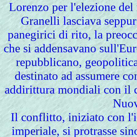
Lorenzo per l'elezione de
Granelli lasciava seppur
panegirici di rito, la preo
che si addensavano sull'Euro
repubblicano, geopolitica
destinato ad assumere con
addirittura mondiali con il
Nuo
Il conflitto, iniziato con l
imperiale, si protrasse sin