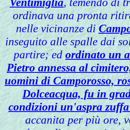
Ventimiglia
, temendo di t
ordinava una pronta riti
nelle vicinanze di
Campo
inseguito alle spalle dai sol
partire; ed
ordinato un a
Pietro annessa al cimitero
uomini di Camporosso, rosi
Dolceacqua, fu in grad
condizioni un'aspra zuffa 
accanita per più ore, v