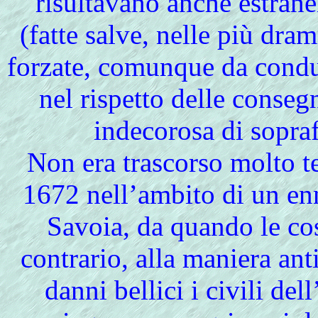
risultavano anche estrane
(fatte salve, nelle più dr
forzate, comunque da condurr
nel rispetto delle cons
indecorosa di sopra
Non era trascorso molto te
1672 nell’ambito di un en
Savoia, da quando le co
contrario, alla maniera anti
danni bellici i civili del