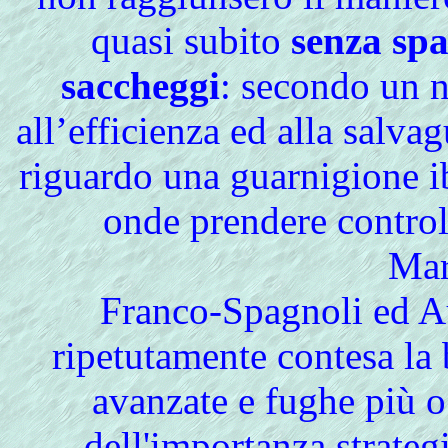
quasi subito
senza spa
saccheggi
: secondo un n
all’efficienza ed alla salvag
riguardo una guarnigione ib
onde prendere control
Mar
Franco-Spagnoli ed Au
ripetutamente contesa la b
avanzate e fughe più 
dell'importanza strategi