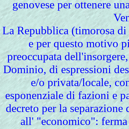
genovese per ottenere un
Ven
La Repubblica (timorosa di
e per questo motivo 
preoccupata dell'insorgere, 
Dominio, di espressioni des
e/o privata/locale, c
esponenziale di fazioni e pa
decreto per la separazione d
all' "economico": ferma 