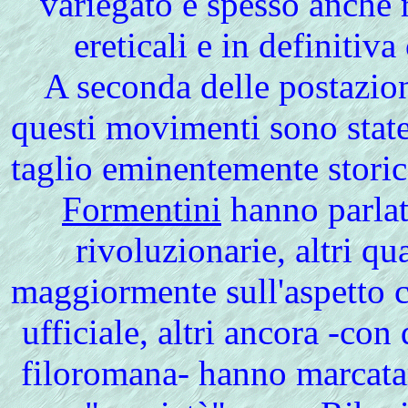
variegato e spesso anche 
ereticali e in definitiv
A seconda delle postazion
questi movimenti sono state 
taglio eminentemente storico
Formentini
hanno parlat
rivoluzionarie, altri qua
maggiormente sull'aspetto co
ufficiale, altri ancora -con
filoromana- hanno marcatam