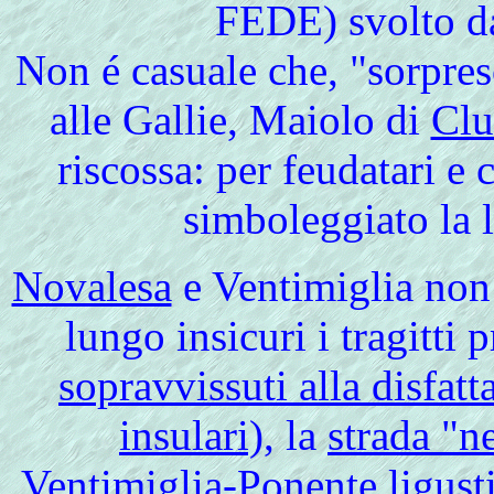
FEDE) svolto da
Non é casuale che, "sorpreso
alle Gallie, Maiolo di
Cl
riscossa: per feudatari e 
simboleggiato la l
Novalesa
e
Ventimiglia non 
lungo insicuri i tragitti 
sopravvissuti alla disfatta
insulari)
, la
strada "n
Ventimiglia-Ponente ligustic