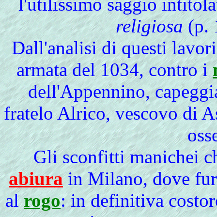
l'utilissimo saggio intitol
religiosa
(p. 
Dall'analisi di questi lavor
armata del 1034, contro i
dell'Appennino, capeggi
fratelo Alrico, vescovo di A
oss
Gli sconfitti manichei c
abiura
in Milano, dove fur
al
rogo
: in definitiva costor