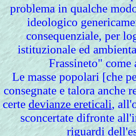
problema in qualche modo
ideologico genericament
consequenziale, per log
istituzionale ed ambiental
Frassineto" come a
Le masse popolari [che pe
consegnate e talora anche res
certe
devianze ereticali
, all
sconcertate difronte all'
riguardi dell'