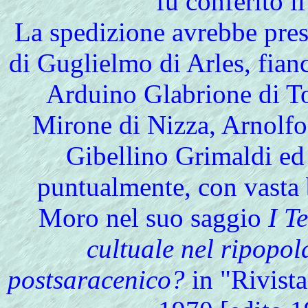
fu conferito il
La spedizione avrebbe pres
di Guglielmo di Arles, fianc
Arduino Glabrione di To
Mirone di Nizza, Arnolfo
Gibellino Grimaldi ed 
puntualmente, con vasta 
Moro nel suo saggio
I T
cultuale nel ripopo
postsaracenico?
in "Rivista