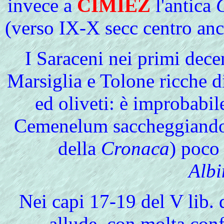
invece a
CIMIEZ
l'antica
(verso IX-X secc centro anc
I
Saraceni nei primi dece
Marsiglia e Tolone ricche di
ed oliveti: è improbabil
Cemenelum saccheggiando l
della
Cronaca
) poco 
Albi
Nei capi 17-19 del V lib. 
allude, con molta confu