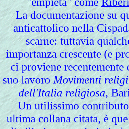
"empietà" come
Riberi
La documentazione su qu
anticattolico nella Cispa
scarne: tuttavia qualch
importanza crescente (e pro
ci proviene recentemente 
suo lavoro
Movimenti religi
dell'Italia religiosa
, Bar
Un utilissimo contributo
ultima collana citata, è que