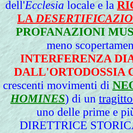
dell'
Ecclesia
locale e la
RI
LA
DESERTIFICAZI
PROFANAZIONI MU
meno scopertament
INTERFERENZA DI
DALL'ORTODOSSIA 
crescenti movimenti di
NE
HOMINES
) di un
tragitt
uno delle prime e pi
DIRETTRICE STORIC