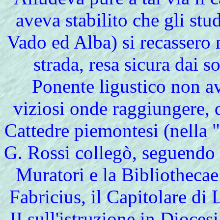
aveva stabilito che gli stu
Vado ed Alba) si recassero 
strada, resa sicura dai s
Ponente ligustico non a
viziosi onde raggiungere, 
Cattedre piemontesi (nella "
G. Rossi collegò, seguendo 
Muratori e la Bibliothecae 
Fabricius, il Capitolare di
II sull'istruzione in Diocesi 