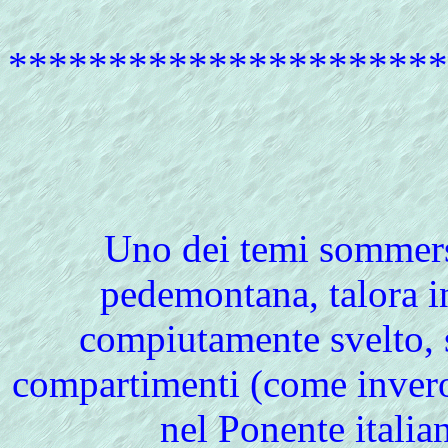
*********************
Uno
dei temi sommersi
pedemontana, talora i
compiutamente svelto, 
compartimenti (come invero è
nel Ponente italia