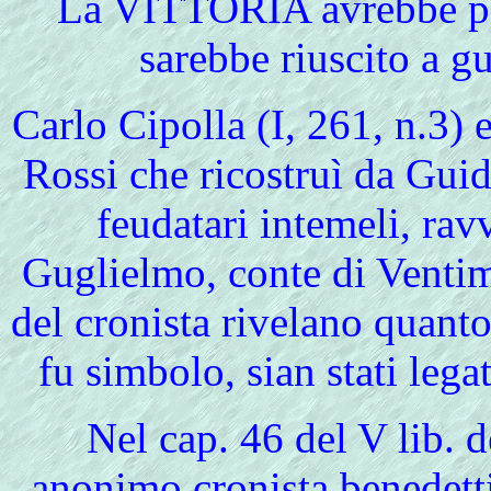
La VITTORIA avrebbe poi
sarebbe riuscito a gu
Carlo
Cipolla (I, 261, n.3) e
Rossi che ricostruì da Gui
feudatari intemeli, rav
Guglielmo, conte di Ventimi
del cronista rivelano quanto
fu simbolo, sian stati lega
Nel cap. 46 del V lib. 
anonimo cronista benedett