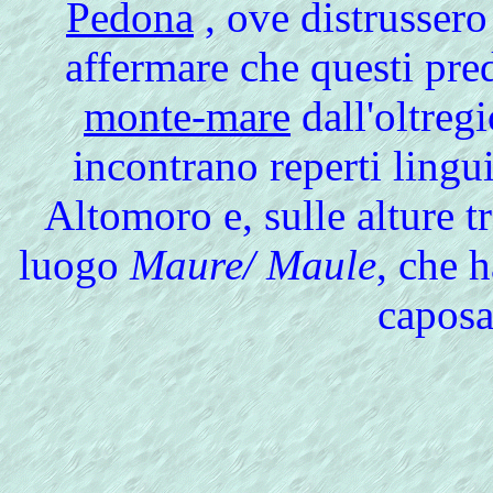
Pedona
, ove distrussero
affermare che questi pre
monte-mare
dall'oltregi
incontrano reperti ling
Altomoro e, sulle alture t
luogo
Maure/ Maule
, che h
caposa