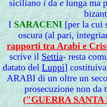
siciliano
i
da
e
lunga ma pu
bizan
I
SARACENI
[per la cui 
oscura (al pari, integri
rapporti tra Arabi e Cris
scrive il
Settia
- resta com
datato del
Luppi
] costituiv
ARABI di un oltre un secol
prosecuzione non da t
("GUERRA SANTA 