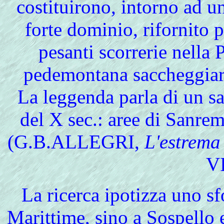
costituirono, intorno ad u
forte dominio, rifornito 
pesanti scorrerie nella 
pedemontana saccheggiar
La leggenda parla di un sa
del X sec.: aree di Sanr
(G.B.ALLEGRI,
L'estrema 
VI
La
ricerca ipotizza uno s
Marittime, sino a Sospello e