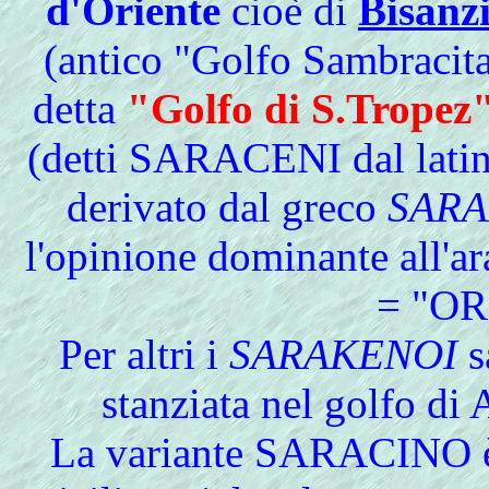
d'Oriente
cioè di
Bisanz
(antico "Golfo Sambracita
detta
"Golfo di S.Tropez
(detti SARACENI dal lati
derivato dal greco
SAR
l'opinione dominante all'a
= "O
Per altri i
SARAKENOI
s
stanziata nel golfo di
La variante SARACINO è s