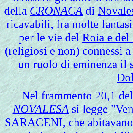
della
CRONACA
di
Novale
ricavabili, fra molte fantas
per le vie del
Roia e del
(religiosi e non) connessi a q
un ruolo di eminenza il s
Do
Nel
frammento 20,1 del 
NOVALESA
si legge "Ven
SARACENI, che abitavano s