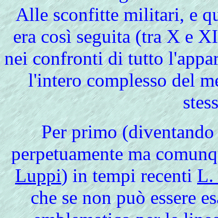
Alle sconfitte militari, e q
era così seguita (tra X e X
nei confronti di tutto l'appa
l'intero complesso del m
stess
Per
primo (diventando q
perpetuamente ma comunque
Luppi
) in tempi recenti
L.
che se non può essere es