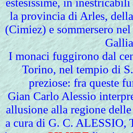
estesissime, in inestricabil
la provincia di Arles, del
(Cimiez) e sommersero nel 
Galli
I monaci fuggirono dal ce
Torino, nel tempio di S.
preziose: fra queste fur
Gian Carlo Alessio interpr
allusione alla regione dell
a cura di G. C. ALESSIO, T