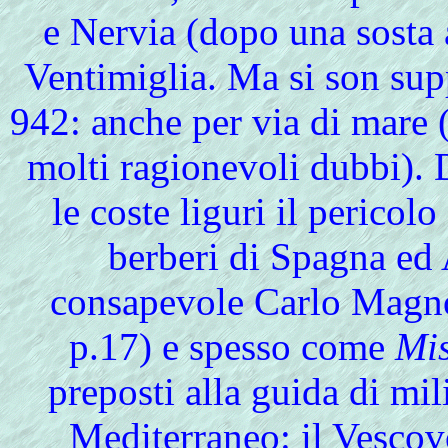
e Nervia (dopo una sosta 
Ventimiglia. Ma si son sup
942: anche per via di mare 
molti ragionevoli dubbi).
le coste liguri il pericolo
berberi di Spagna ed 
consapevole Carlo Ma
p.17) e spesso come
Mis
preposti alla guida di mil
Mediterraneo: il Vescov