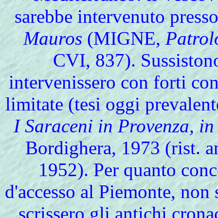
sarebbe intervenuto press
Mauros
(MIGNE,
Patrolo
CVI, 837). Sussistono
intervenissero con forti co
limitate (tesi oggi prevale
I Saraceni in Provenza, in 
Bordighera, 1973 (rist. an
1952). Per quanto conce
d'accesso al Piemonte, non
scrissero gli antichi cronac