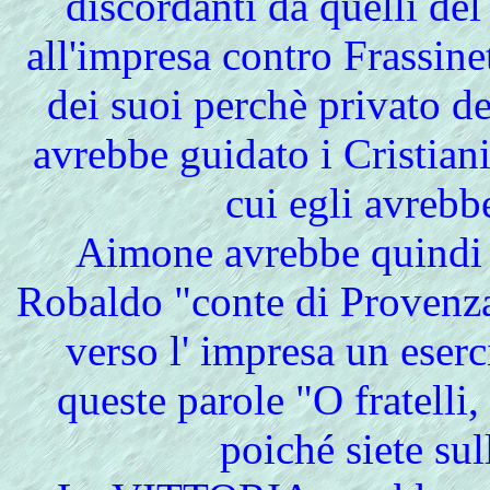
discordanti da quelli de
all'impresa contro Frassin
dei suoi perchè privato de
avrebbe guidato i Cristian
cui egli avrebbe
Aimone avrebbe quindi 
Robaldo "conte di Provenza
verso l' impresa un eserc
queste parole "O fratelli
poiché siete sul