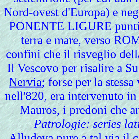
Nord-ovest d'Europa) e
PONENTE LIGURE punti di 
terra e mare, verso RO
confini che il risveglio del
Il Vescovo per risalire a S
Nervia
; forse per la stessa
nell'820, era intervenuto in
Mauros, i predoni che a
Patrologie: series lat
Alludeva pure a tal via il 