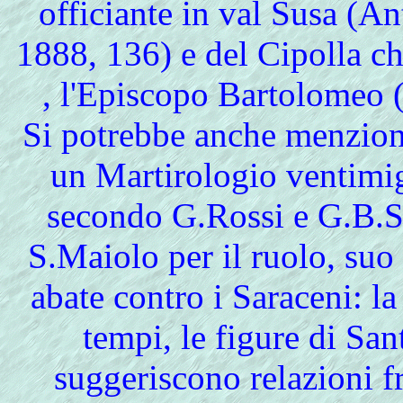
officiante in val Susa (An
1888, 136) e del Cipolla c
, l'Episcopo Bartolomeo
Si potrebbe anche menzion
un Martirologio ventimig
secondo G.Rossi e G.B.S
S.Maiolo per il ruolo, suo
abate contro i Saraceni: la
tempi, le figure di Sa
suggeriscono relazioni fr