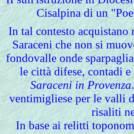
Cisalpina di un "Poe
In
tal contesto acquistano r
Saraceni che non si muov
fondovalle onde sparpagliar
le città difese, contadi 
Saraceni in Provenza
ventimigliese per le valli 
risaliti 
In base ai relitti topono