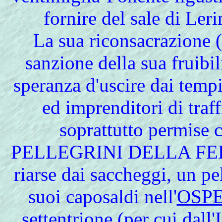
fornire del sale di Ler
La sua riconsacrazione 
sanzione della sua fruibil
speranza d'uscire dai temp
ed imprenditori di traff
soprattutto permise 
PELLEGRINI DELLA FEDE p
riarse dai saccheggi, un pe
suoi caposaldi nell'
OSP
settentrione (per cui dall'