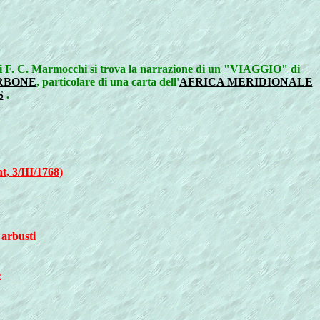
 di F. C. Marmocchi si trova la narrazione di un
"VIAGGIO"
di
ORBONE
, particolare di una carta dell'
AFRICA MERIDIONALE
S
.
t, 3/III/1768)
 arbusti
e