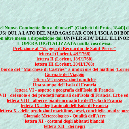
 nel Nuovo Continente fino a' dì nostri" (Giachetti di Prato, 1844)]
US) QUI, A LATO DEL MADAGASCAR CON L'ISOLA DI B
on altre messa a disposizione dall'
UNIVERSITA' DELL'ILLINOI
L'OPERA DIGITALIZZATA risulta così divisa:
Prefazione al "Viaggio di Bernardin de Saint Pierre"
lettera I (Lorient, 4/I/1768)
lettera II (Lorient, 18/I/1768)
lettera III (Lorient, 20/II/1768)
A bordo del "Marchese di Castries" a undici ore del mattino (Lorien
Giornale del Viaggio
lettera V - osservazioni nautiche
Una stampa dell'Isola di Francia
lettera VI - aspetto e geografia dell'Isola di Francia
 VII - del suolo e dei prodotti naturali dell'Isola di Francia. Erbe ed
lettera VIII - alberi e piante acquatiche dell'Isola di Francia
lettera IX - degli animali dell'Isola di Francia
lettera X - delle produzioni marittime, pesci, conchiglie, madrepor
Giornale Metereologico - Qualità dell'Aere
lettera XI - costumi degli abitanti bianchi
lettera XII - dei negri