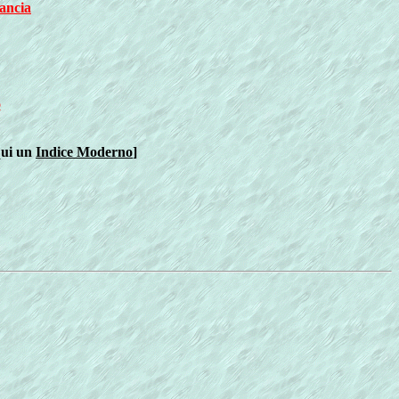
rancia
o
qui un
Indice Moderno
]