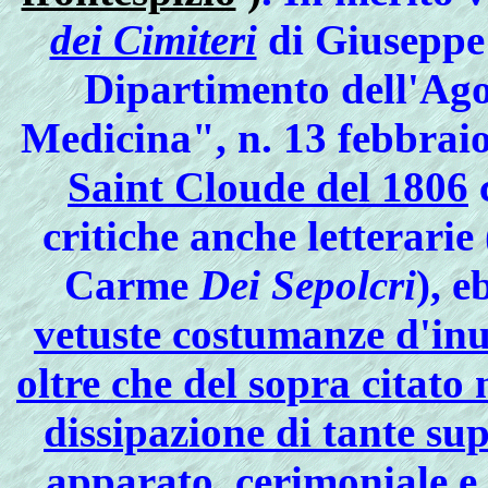
dei Cimiteri
di Giuseppe 
Dipartimento dell'Ago
Medicina", n. 13 febbrai
Saint Cloude del 1806
c
critiche anche letterarie
Carme
Dei Sepolcri
), e
vetuste costumanze d'in
oltre che del sopra citato 
dissipazione di tante su
apparato, cerimoniale e 