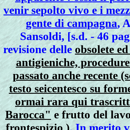
venir sepolto vivo e i mezz
gente di campagna
, 
Sansoldi, [s.d. - 46 pa
revisione delle
obsolete ed
antigieniche, procedure
passato anche recente (s
testo seicentesco su for
ormai rara qui trascrit
Barocca"
e frutto del lav
frontespizio
)
. In merito 