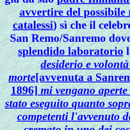
avvertire del possibile 
catalessi
) sì che il celeb
San Remo/Sanremo dove 
splendido laboratorio
l
desiderio e volontà
morte
[avvenuta a Sanrem
1896]
mi vengano aperte l
stato eseguito quanto sopr
competenti l'avvenuto d
cremato in uno dei cos