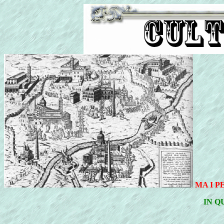
MA I P
IN Q