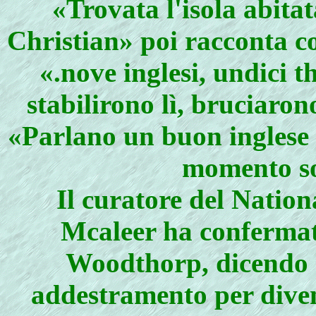
«Trovata l'isola abita
Christian» poi racconta c
«.nove inglesi, undici t
stabilirono lì, bruciaron
«Parlano un buon inglese c
momento so
Il curatore del Nati
Mcaleer ha confermato
Woodthorp, dicendo ch
addestramento per divent