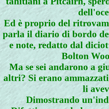
tahitiani a Pitcairn, sper
dell'oc
Ed è proprio del ritrovam
parla il diario di bordo de
e note, redatto dal dici
Bolton Woo
Ma se sei andarono a giu
altri? Si erano ammazzati 
li ave
Dimostrando un'indol