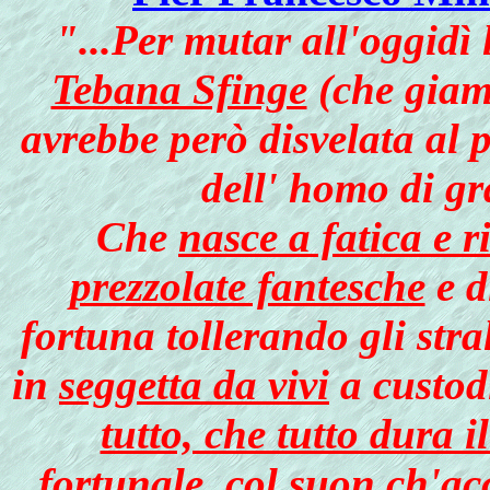
"...Per mutar all'oggidì
Tebana Sfinge
(che giamm
avrebbe però disvelata al 
dell' homo di gr
Che
nasce a fatica e r
prezzolate fantesche
e d
fortuna tollerando gli stra
in
seggetta da vivi
a custod
tutto, che tutto dura 
fortunale
, col suon ch'