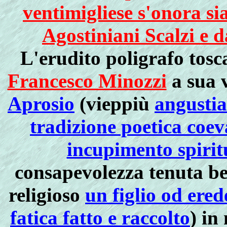
ventimigliese s'onora si
Agostiniani Scalzi e d
L'erudito poligrafo tos
Francesco Minozzi
a sua 
Aprosio
(vieppiù
angustia
tradizione poetica coev
incupimento spiritu
consapevolezza tenuta be
religioso
un figlio od ered
fatica fatto e raccolto
) in