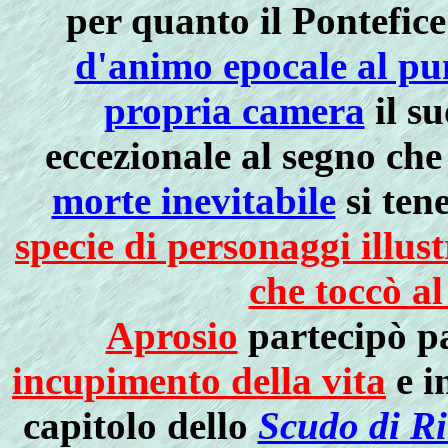
per quanto il Pontefic
d'animo epocale al pun
propria camera
il s
eccezionale al segno ch
morte inevitabile
si ten
specie di personaggi illust
che toccò a
Aprosio
partecipò pa
incupimento della vita
e i
capitolo dello
Scudo di Ri