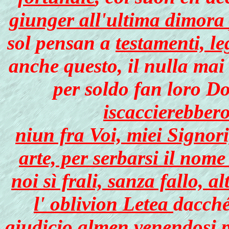
giunger all'ultima dimor
sol pensan a
testamenti, le
anche questo, il nulla mai
per soldo fan loro Do
iscaccierebber
niun fra Voi, miei Signori
arte, per serbarsi il nom
noi sì frali, sanza fallo, a
l' oblivion Letea
dacché
giudicio almen venendosi pe