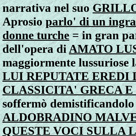
narrativa nel suo
GRILLO
Aprosio
parlo' di un ingr
donne turche
= in gran par
dell'opera di
AMATO LU
maggiormente lussuriose 
LUI REPUTATE EREDI
CLASSICITA' GRECA 
soffermò demistificandolo 
ALDOBRADINO MALVEZ
QUESTE VOCI SULLA 