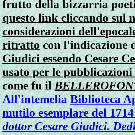
frutto della bizzarria poet
questo link cliccando sul 
considerazioni dell'epocal
ritratto
con l'indicazione 
Giudici essendo Cesare Ce
usato per le pubblicazion
come fu il
BELLEROFON
All'intemelia
Biblioteca A
mutilo esemplare del 171
dottor Cesare Giudici. Dedi