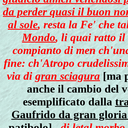
da perder quasi il buon no
al sole
, resta la Fe' che t
Mondo
, li quai ratto 
compianto di men ch'una
fine: ch'Atropo crudelissima
via di
gran sciagura
[ma p
anche il cambio del v
esemplificato dalla
tr
Gaufrido da gran gloria 
patibolo
]
, di
letal morbo