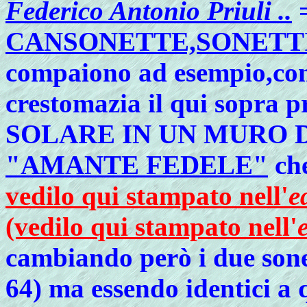
Federico Antonio Priuli ..
=
CANSONETTE,SONETTI
compaiono ad esempio,con a
crestomazia il qui sopr
SOLARE IN UN MURO D'
"AMANTE FEDELE"
che
vedilo qui stampato nell'
e
(vedilo qui stampato nell'
cambiando però i due sone
64) ma essendo identici a q