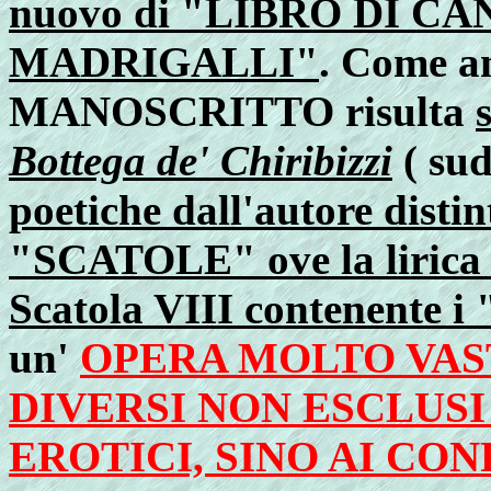
nuovo di "LIBRO DI C
MADRIGALLI"
. Come a
MANOSCRITTO risulta
Bottega de' Chiribizzi
( sud
poetiche dall'autore distint
"SCATOLE" ove la lirica 
Scatola VIII contenente i 
un'
OPERA MOLTO VAS
DIVERSI NON ESCLUS
EROTICI, SINO AI CO