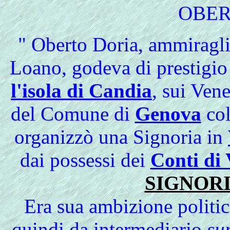
OBE
" Oberto Doria
, ammiragli
Loano, godeva di prestigio 
l'isola di Candia
, sui Ven
del Comune di
Genova
col
organizzò una Signoria in
dai possessi dei
Conti di 
SIGNOR
Era sua ambizione politica
quindi da intermediario
su