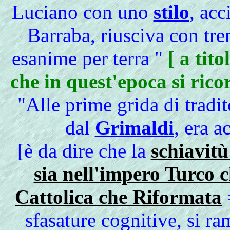
Luciano con uno
stilo
, acc
Barraba, riusciva con tre
esanime per terra "
[ a tit
che in quest'epoca si ric
"Alle prime grida di tradi
dal
Grimaldi
, era 
[è da dire che la
schiavitù
sia nell'impero Turco 
Cattolica che Riformata
=
sfasature cognitive, si r