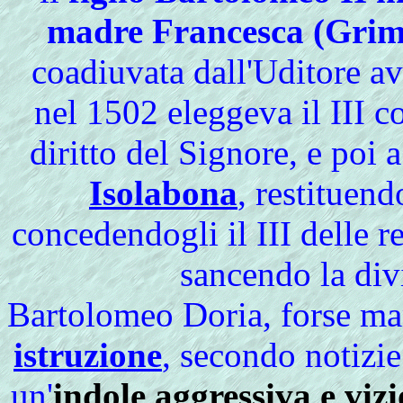
madre Francesca (Grim
coadiuvata dall'Uditore a
nel 1502 eleggeva il III c
diritto del Signore, e poi
Isolabona
, restituen
concedendogli il III delle r
sancendo la divi
Bartolomeo Doria, forse m
istruzione
, secondo notizi
un'
indole aggressiva e viz