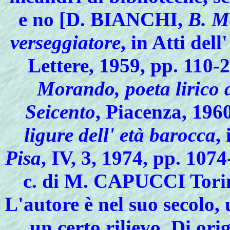
e no [D. BIANCHI,
B. M
verseggiatore
, in Atti del
Lettere, 1959, pp. 11
Morando, poeta lirico 
Seicento
, Piacenza, 19
ligure dell' età barocca
,
Pisa
, IV, 3, 1974, pp. 1074
c. di M. CAPUCCI Torino
L'autore è nel suo secolo, 
un certo rilievo. Di orig