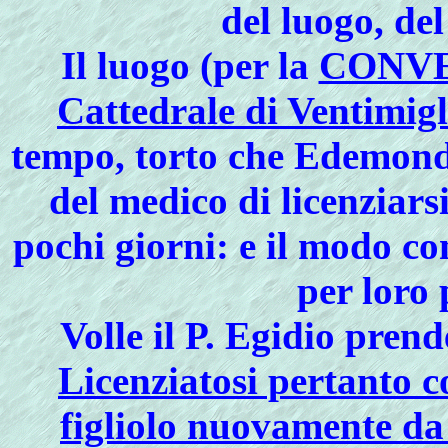
del luogo, de
Il
luogo (per la
CONV
Cattedrale di Ventimigl
tempo, torto che Edemondo
del medico di licenziarsi
pochi giorni: e il modo c
per loro 
Volle il P. Egidio prende
Licenziatosi pertanto c
figliolo nuovamente da 