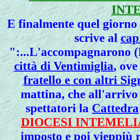
INT
E finalmente quel giorno
scrive al
cap
":...L'accompagnarono (
città di Ventimiglia
, ove
fratello e con altri Si
mattina, che all'arrivo 
spettatori la
Cattedra
DIOCESI INTEMELI
imposto e poi vieppiù 