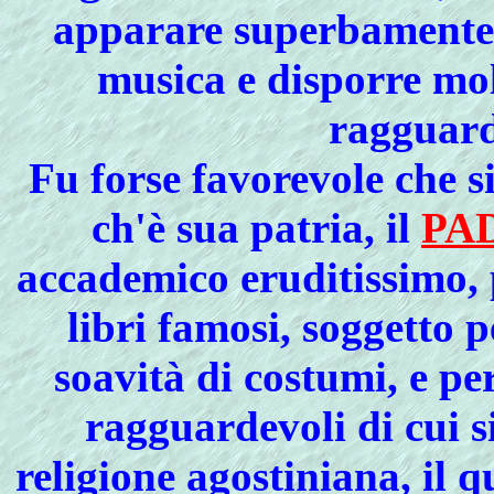
apparare superbamente
musica e disporre mol
ragguard
Fu forse favorevole che si
ch'è sua patria, il
PA
accademico eruditissimo, p
libri famosi, soggetto p
soavità di costumi, e per
ragguardevoli di cui s
religione agostiniana, il q