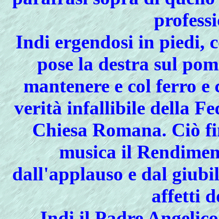
professi
Indi ergendosi in piedi,
pose la destra sul pom
mantenere e col ferro e 
verità infallibile della F
Chiesa Romana. Ciò fin
musica il Rendiment
dall'applauso e dal giubi
affetti 
Indi
il
Padre Angelico