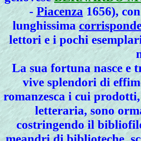
-
Piacenza
1656), con
lunghissima
corrispond
lettori e i pochi esemplar
La sua fortuna nasce e t
vive splendori di effi
romanzesca i cui prodotti, 
letteraria, sono orma
costringendo il bibliofi
meandri di biblioteche, sc