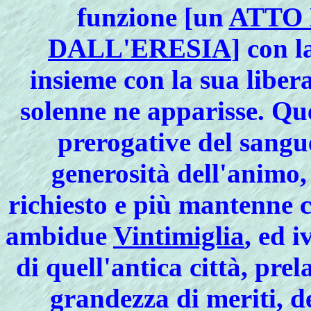
funzione [un
ATTO 
DALL'ERESIA
] con 
insieme con la sua liber
solenne ne apparisse. Que
prerogative del sangu
generosità dell'animo,
richiesto e più mantenne 
ambidue
Vintimiglia
, ed i
di quell'antica città, prel
grandezza di meriti, d