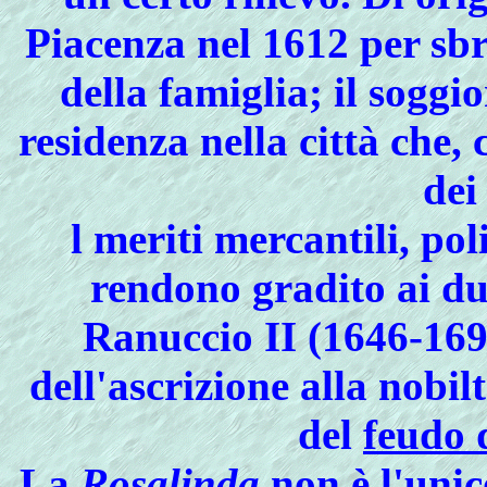
Piacenza nel 1612 per sbr
della famiglia; il soggi
residenza nella città che,
dei
l meriti mercantili, poli
rendono gradito ai d
Ranuccio II (1646-1694
dell'ascrizione alla nobil
del
feudo 
La
Rosalinda
non è l'uni