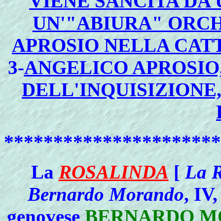
VIENE SANCITA DA 
UN'"ABIURA" ORC
APROSIO NELLA CAT
3-
ANGELICO APROSIO,
DELL'INQUISIZIONE
**********************
La
ROSALINDA
[
La R
Bernardo Morando
, IV
genovese
BERNARDO M