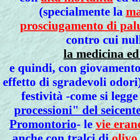
(specialmente la
ma
prosciugamento di pal
contro cui nul
la medicina ed
e quindi, con giovamento 
effetto di sgradevoli odori
festività -come si legg
processioni" del seicen
Promontorio
- le
vie eran
anche con tralci di
olivo