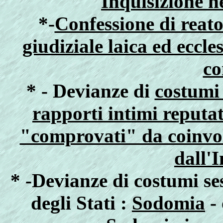
Inquisizione n
*-
Confessione di reato
giudiziale laica ed eccl
c
* - Devianze di
costumi 
rapporti intimi reputa
"comprovati" da coinvol
dall'
* -Devianze di costumi ses
degli Stati :
Sodomia
-