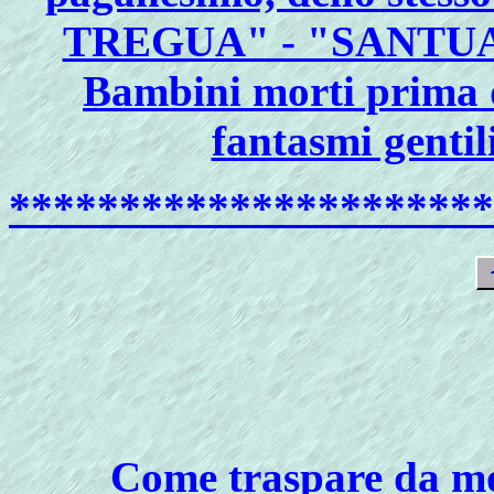
TREGUA" - "SANTUA
Bambini morti prima d
fantasmi gentil
**********************
Come
traspare da mo