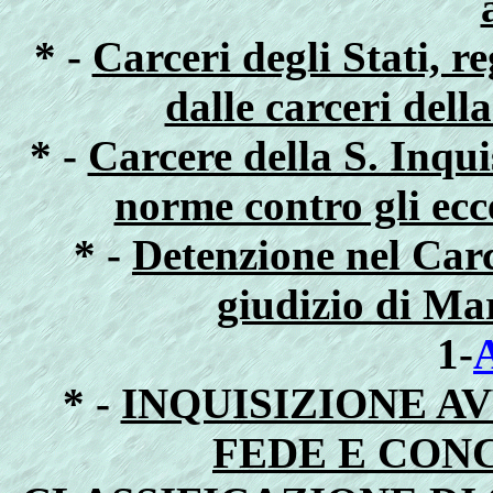
* -
Carceri degli Stati, 
dalle carceri del
* -
Carcere della S. Inqu
norme contro gli ecce
* -
Detenzione nel Carc
giudizio di Ma
1-
* -
INQUISIZIONE A
FEDE E CON