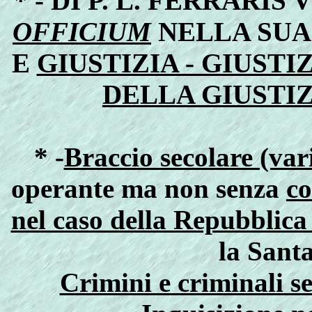
* - DI P. L. FERRARIS
OFFICIUM
NELLA SU
E
GIUSTIZIA - GIUSTI
DELLA GIUSTI
* -
Braccio secolare (var
operante ma non senza
co
nel caso della Repubblic
la Santa
Crimini e criminali se