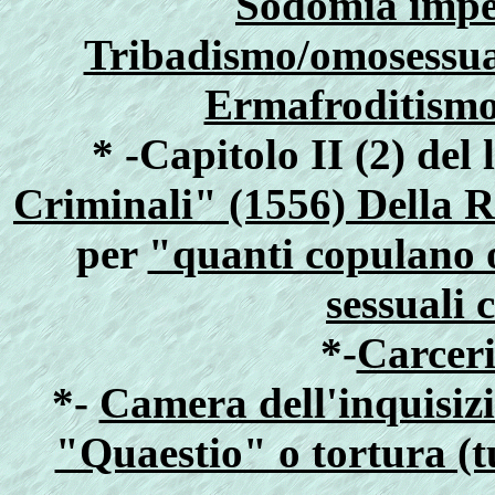
Sodomia impe
Tribadismo/omosessua
Ermafroditism
* -Capitolo II (2) del
Criminali" (1556) Della 
per
"quanti copulano
sessuali 
*-
Carceri
*-
Camera dell'inquisiz
"Quaestio" o tortura (t