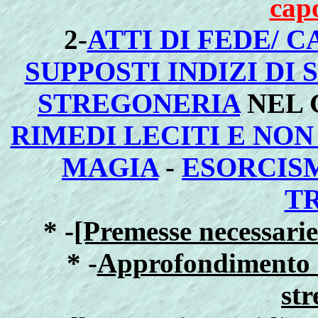
capo
2-
ATTI DI FEDE/ 
SUPPOSTI INDIZI DI
STREGONERIA
NEL G
RIMEDI LECITI E NO
MAGIA
-
ESORCISM
T
* -
[Premesse necessarie 
* -
Approfondimento d
str