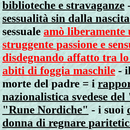
biblioteche e stravaganze
-
sessualità sin dalla nascita
sessuale
amò liberamente 
struggente passione e sen
disdegnando affatto tra lo
abiti di foggia maschile
- i
morte del padre =
i
rappor
nazionalistica svedese del
"Rune Nordiche"
-
i suoi
donna di regnare paritet