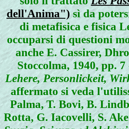
solo il trattato
Les Pas
dell'Anima")
sì da poters
di metafisica e fisica 
occuparsi di questioni mo
anche E. Cassirer, Dhro
Stoccolma, 1940, pp. 7 -
Lehere, Personlickeit, Wi
affermato si veda l'util
Palma, T. Bovi, B. Lindb
Rotta, G. Iacovelli, S. A