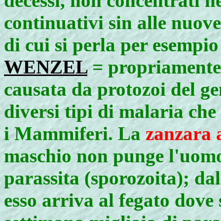
decessi, non concentrati 
continuativi sin alle nuov
di cui si perla per esempio
WENZEL
= propriamente 
causata da protozoi del g
diversi tipi di malaria che 
i Mammiferi. La
zanzara 
maschio non punge l'uomo) 
parassita (sporozoita); da
esso arriva al fegato dove