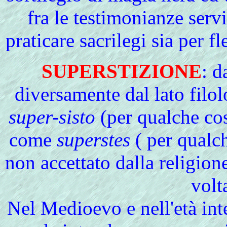
fra le testimonianze servi
praticare sacrilegi sia per fl
SUPERSTIZIONE
: d
diversamente dal lato filol
super-sisto
(per qualche cosa
come
superstes
( per qualc
non accettato dalla religione
volt
Nel Medioevo e nell'età in