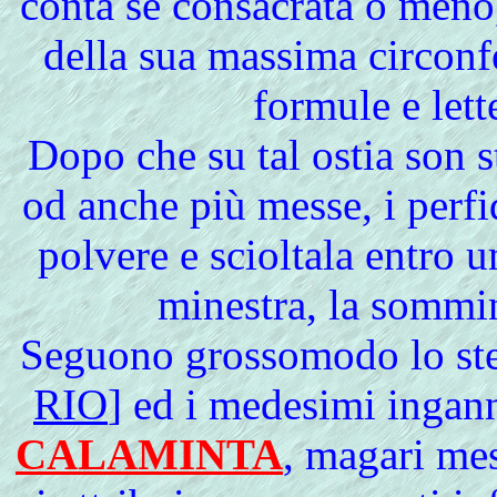
conta se consacrata o meno,
della sua massima circonf
formule e lett
Dopo che su tal ostia son st
od anche più messe, i perfid
polvere e scioltala entro 
minestra, la sommin
Seguono grossomodo lo stes
RIO
] ed i medesimi inga
CALAMINTA
, magari mes