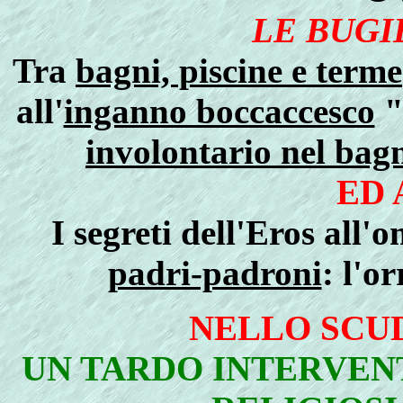
LE BUGI
Tra
bagni, piscine e terme
all'
inganno boccaccesco
"
involontario nel bagn
ED
I segreti dell'Eros all'
padri-padroni
: l'o
NELLO SCU
UN TARDO INTERVEN