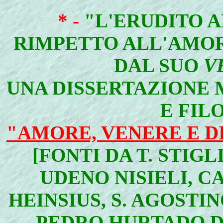
* -
"L'ERUDITO A
RIMPETTO ALL'AMOR
DAL SUO
V
UNA DISSERTAZIONE 
E FIL
"AMORE, VENERE E DI
[FONTI DA T. STIGL
UDENO NISIELI, C
HEINSIUS, S. AGOSTI
PEDRO HURTADO D