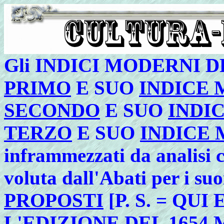
Gli INDICI MODERNI DE
PRIMO
E SUO
INDICE
SECONDO
E SUO
INDI
TERZO
E SUO
INDICE
inframmezzati da analisi c
voluta dall'Abati per i su
PROPOSTI
[P. S. = QUI
L'
EDIZIONE DEL 1654
M