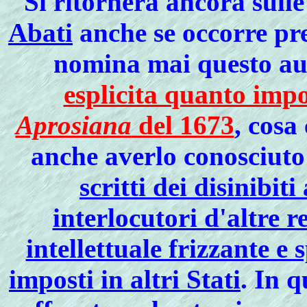
Si ritornerà ancora sull
Abati
anche se occorre pre
nomina mai questo a
esplicita quanto imp
Aprosiana
del 1673
, cosa
anche averlo conosciut
scritti dei disinibiti
interlocutori d'altre r
intellettuale frizzante e 
imposti in altri Stati
. In 