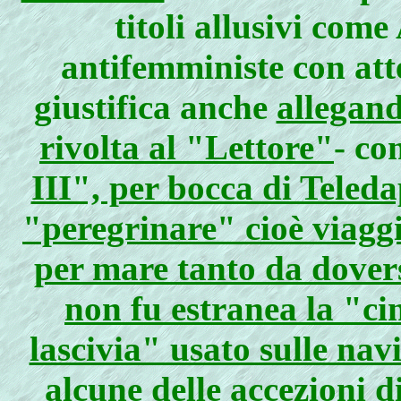
titoli allusivi come
antifemministe con att
giustifica anche
allegand
rivolta al "Lettore"
- co
III", per bocca di Teled
"peregrinare" cioè viaggi
per mare tanto da dover
non fu estranea la "cin
lascivia" usato sulle nav
alcune delle accezioni d