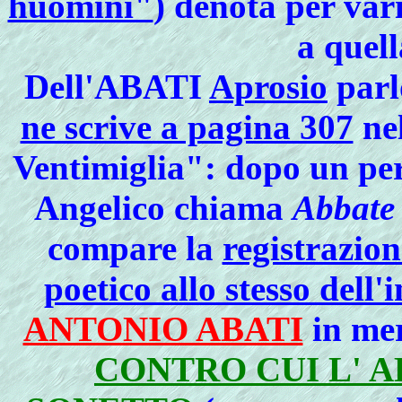
huomini"
) denota per var
a quell
Dell'
ABATI
Aprosio
parl
ne scrive a pagina 307
ne
Ventimiglia": dopo un per
Angelico chiama
Abbate 
compare la
registrazion
poetico allo stesso dell
ANTONIO ABATI
in mer
CONTRO CUI L' A