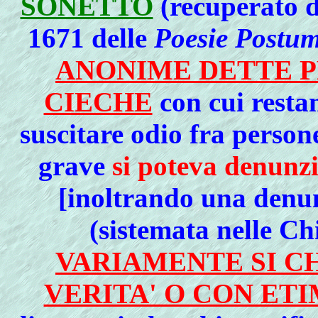
SONETTO
(recuperato d
1671 delle
Poesie Postu
ANONIME DETTE 
CIECHE
con cui resta
suscitare odio fra person
grave
si poteva denunzi
[inoltrando una denu
(sistemata nelle Ch
VARIAMENTE SI C
VERITA' O CON ETI