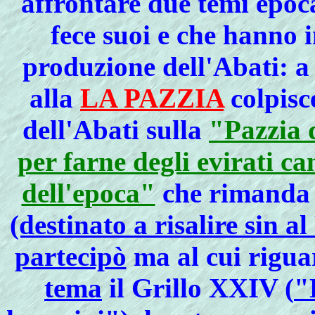
affrontare due temi epoc
fece suoi e che hanno 
produzione dell'Abati: a
alla
LA PAZZIA
colpisc
dell'Abati sulla
"Pazzia d
per farne degli evirati ca
dell'epoca"
che rimanda 
(destinato a risalire sin a
partecipò
ma al cui rigua
tema
il Grillo XXIV (
"