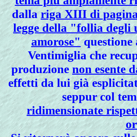
tema più ampiamente ri
dalla
riga XIII di pagina
legge della "follia degli
amorose"
questione 
Ventimiglia che recup
produzione
non esente d
effetti da lui già esplicit
seppur col tem
ridimensionate rispet
or