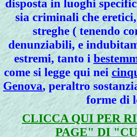
disposta in luoghi specifici
sia criminali che eretic
streghe ( tenendo co
denunziabili, e indubitam
estremi, tanto i
bestemm
come si legge qui nei
cinq
Genova
, peraltro sostanz
forme di l
CLICCA QUI PER 
PAGE" DI "