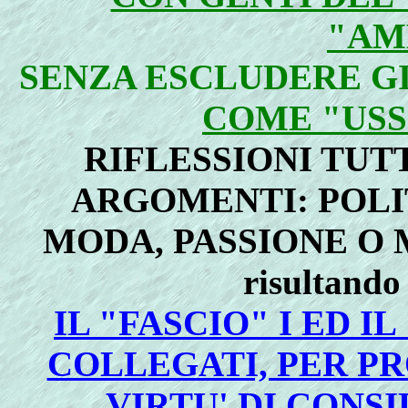
"AM
SENZA ESCLUDERE GI
COME "USS
RIFLESSIONI TUT
ARGOMENTI: POLIT
MODA, PASSIONE O M
risultando
IL "FASCIO" I ED I
COLLEGATI, PER PRO
VIRTU' DI CONS