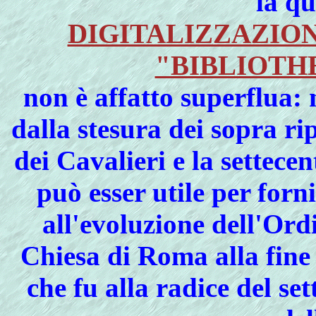
la qu
DIGITALIZZAZIO
"BIBLIOTH
non è affatto superflua:
dalla stesura dei sopra ri
dei Cavalieri
e la
settecen
può esser utile per forni
all'
evoluzione dell'Ord
Chiesa di Roma
alla fin
che fu alla radice del se