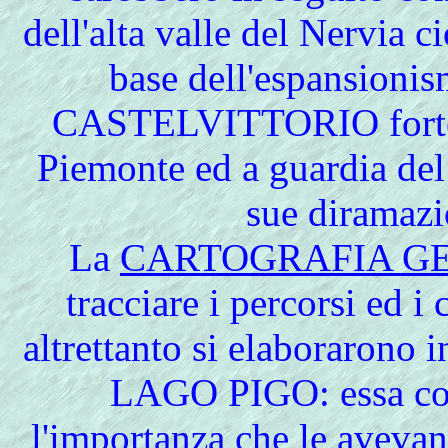
dell'alta valle del Nervia
base dell'espansionis
CASTELVITTORIO forte c
Piemonte ed a guardia del
sue diramazi
La
CARTOGRAFIA G
tracciare i percorsi ed i
altrettanto si elaborarono i
LAGO PIGO: essa con
l'importanza che le avevan