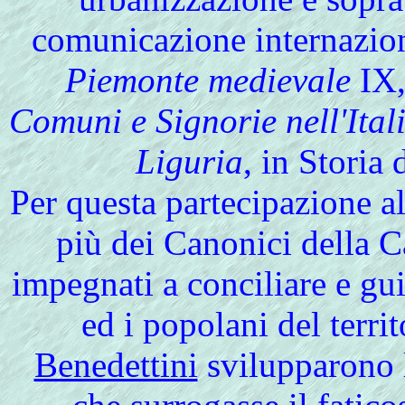
comunicazione interna
Piemonte medievale
IX,
Comuni e Signorie nell'Itali
Liguria
, in Storia 
Per questa partecipazione al
più dei Canonici della C
impegnati a conciliare e gu
ed i popolani del terri
Benedettini
svilupparono l