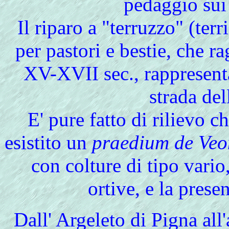
pedaggio sui 
Il riparo a "terruzzo" (terr
per pastori e bestie, che r
XV-XVII sec., rappresenta
strada de
E' pure fatto di rilievo c
esistito un
praedium de Veo
con colture di tipo vario
ortive, e la prese
Dall' Argeleto di Pigna
all