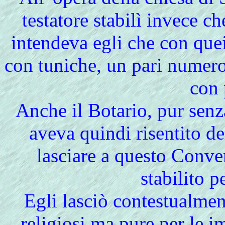
testatore stabilì invece c
intendeva egli che con quei
con tuniche, un pari numero
con 
Anche il Botario, pur senza
aveva quindi risentito d
lasciare a questo Conve
stabilito pe
Egli lasciò contestualment
religiosi ma pure per le i