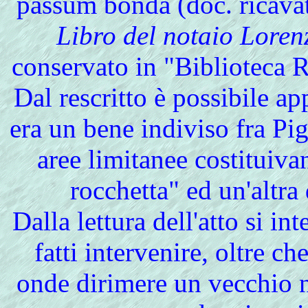
passum bonda (doc. ricavat
Libro del notaio Loren
conservato in "Biblioteca R
Dal rescritto è possibile ap
era un bene indiviso fra Pi
aree limitanee costituiv
rocchetta" ed un'altra
Dalla lettura dell'atto si in
fatti intervenire, oltre che
onde dirimere un vecchio no