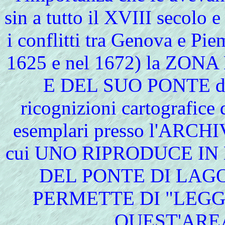
sin a tutto il XVIII secolo
i conflitti tra Genova e Pie
1625 e nel 1672) la Z
E DEL SUO PONTE div
ricognizioni cartografice 
esemplari presso l'ARC
cui UNO RIPRODUCE IN
DEL PONTE DI LAGO
PERMETTE DI "LEGGE
QUEST'ARE