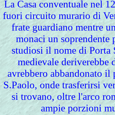
La Casa conventuale nel 12
fuori circuito murario di Ve
frate guardiano mentre un
monaci un soprendente p
studiosi il nome di Porta 
medievale deriverebbe d
avrebbero abbandonato il p
S.Paolo, onde trasferirsi ve
si trovano, oltre l'arco ro
ampie porzioni mur