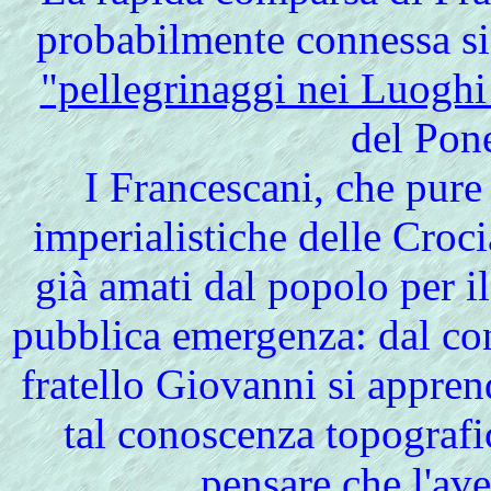
probabilmente connessa si
"pellegrinaggi nei Luoghi
del Pone
I Francescani, che pur
imperialistiche delle Crocia
già amati dal popolo per i
pubblica emergenza: dal con
fratello Giovanni si appren
tal conoscenza topografic
pensare che l'ave