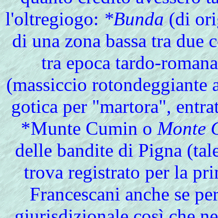
l'oltregiogo:
*Bunda
(di ori
di una zona bassa tra due c
tra epoca tardo-roman
(massiccio rotondeggiante a
gotica per "martora", entrat
*Munte Cumin o
Monte 
delle bandite di Pigna (ta
trova registrato per la pr
Francescani anche se pers
giurisdizionale così che ne