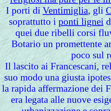
I porti di
Ventimiglia
, gli
O
soprattutto i
ponti lignei
d
quei due ribelli corsi flu
Botario un promettente ar
poco sul 
Il lascito ai Francescani, r
suo modo una giusta ipotes
la rapida affermazione dei 
era legata alle nuove esi
urbanizzazione e soprat