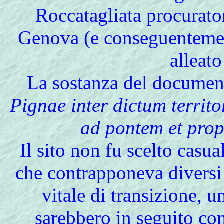
Roccatagliata procurato
Genova (e conseguentemen
alleat
La sostanza del document
Pignae inter dictum territo
ad pontem et prop
Il sito non fu scelto casu
che contrapponeva diversi 
vitale di transizione, u
sarebbero in seguito con