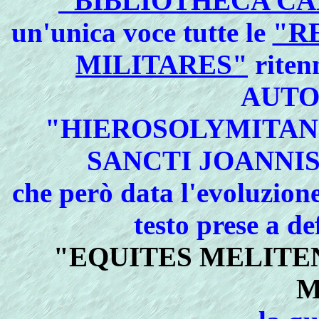
"
BIBLIOTHECA CAN
un'unica voce tutte le
"R
MILITARES"
riten
AUT
"HIEROSOLYMITANI
SANCTI JOANNI
che però data l'evoluzione
testo prese a d
"EQUITES MELITE
M