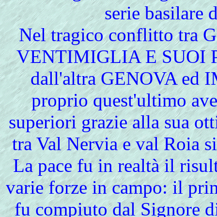
serie basilare 
Nel tragico conflitto tr
VENTIMIGLIA E SUOI P
dall'altra GENOVA ed 
proprio quest'ultimo a
superiori grazie alla sua ot
tra Val Nervia e val Roia si
La pace fu in realtà il risu
varie forze in campo: il pr
fu compiuto dal Signore 