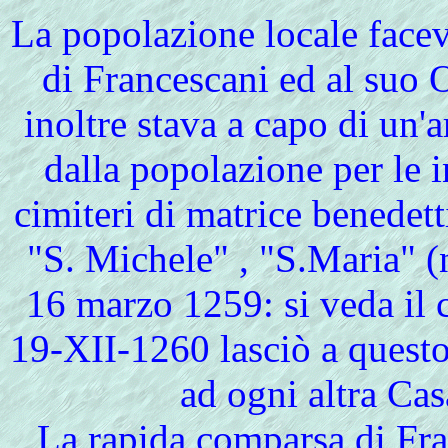
La
popolazione locale facev
di Francescani ed al suo O
inoltre stava a capo di un'a
dalla popolazione per le 
cimiteri di matrice benedett
"S. Michele" , "S.Maria" (
16 marzo 1259: si veda il
19-XII-1260 lasciò a questo
ad ogni altra Cas
La rapida comparsa di Fra