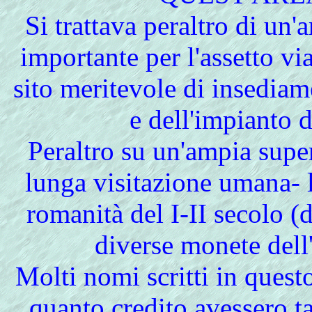
Si trattava peraltro di un'
importante per l'assetto v
sito meritevole di insedia
e dell'impianto d
Peraltro su un'ampia super
lunga visitazione umana- l
romanità del I-II secolo (d
diverse monete dell
Molti nomi scritti in ques
quanto credito avessero tal