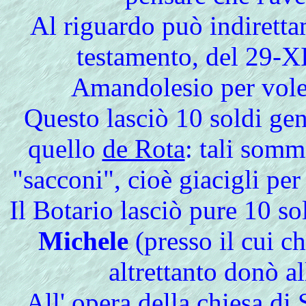
Al riguardo può indiretta
testamento, del 29-XI
Amandolesio per vole
Questo lasciò 10 soldi gen
quello
de Rota
: tali somm
"sacconi", cioè giacigli per 
Il Botario lasciò pure 10 sol
Michele
(presso il cui c
altrettanto donò a
All' opera della chiesa di 