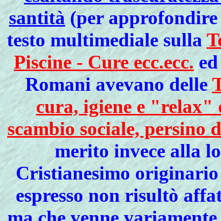
santità
(per approfondire l
testo multimediale sulla
T
Piscine - Cure ecc.ecc.
ed 
Romani avevano delle
T
cura, igiene e "relax"
scambio sociale, persino d
merito invece alla l
Cristianesimo originario 
espresso non risultò affat
ma che venne variamente r