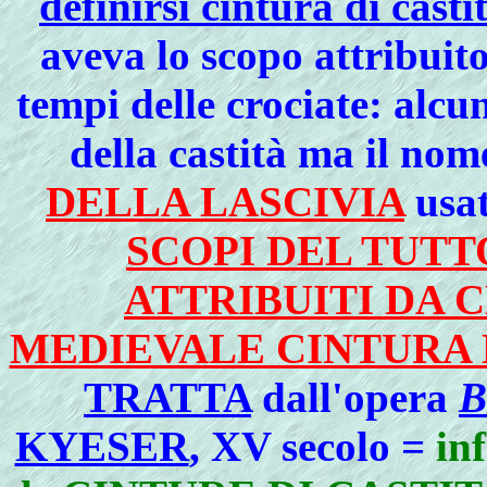
definirsi cintura di casti
aveva lo scopo attribuito
tempi delle crociate: alcun
della castità ma il nom
DELLA LASCIVIA
usa
SCOPI DEL TUTT
ATTRIBUITI DA 
MEDIEVALE CINTURA D
TRATTA
dall'opera
B
KYESER
, XV secolo =
in