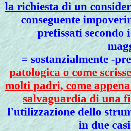
la richiesta di un conside
conseguente impoverime
prefissati secondo 
magg
=
sostanzialmente -pr
patologica o come scriss
molti padri, come appena 
salvaguardia di una fi
l'utilizzazione dello str
in due cas