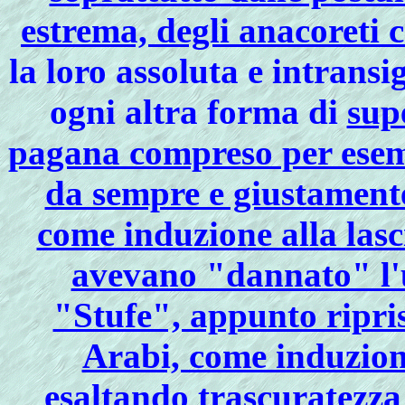
estrema, degli anacoreti c
la loro assoluta e intrans
ogni altra forma di
sup
pagana compreso per esempi
da sempre e giustamente
come induzione alla lasci
avevano "dannato" l'u
"Stufe", appunto riprist
Arabi, come induzione
esaltando trascuratezza