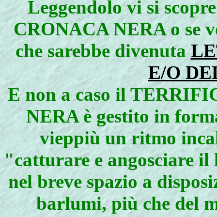
Leggendolo vi si scop
CRONACA NERA o se vo
che sarebbe divenuta
LE
E/O DE
E non a caso il TERR
NERA è gestito in forma
vieppiù un ritmo inca
"catturare e angosciare il
nel breve spazio a disposi
barlumi, più che del m