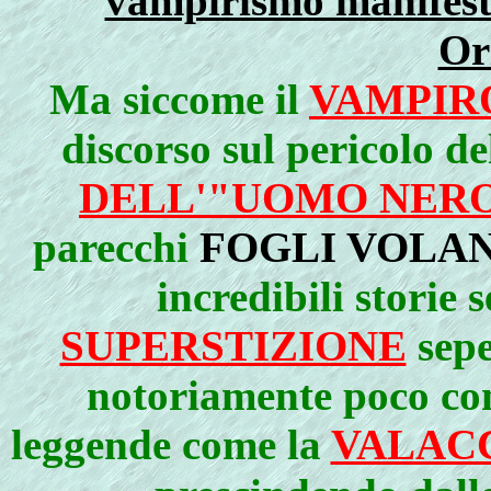
vampirismo manifesta
Or
Ma siccome il
VAMPIR
discorso sul pericolo d
DELL'"UOMO NER
parecchi
FOGLI VOLAN
incredibili storie
SUPERSTIZIONE
sepe
notoriamente poco con
leggende come la
VALAC