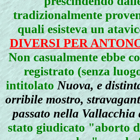
prescindendo dall
tradizionalmente prove
quali esisteva un atavi
DIVERSI PER ANTON
Non casualmente ebbe cos
registrato (senza luog
intitolato
Nuova, e distinta
orribile mostro, stravagan
passato nella Vallacchia
stato giudicato "aborto d