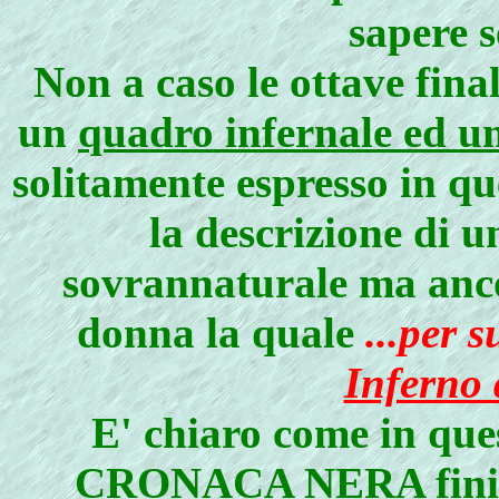
sapere s
Non a caso le ottave fina
un
quadro infernale ed u
solitamente espresso in
la descrizione di 
sovrannaturale ma ancor
donna la quale
...per s
Inferno 
E' chiaro come in 
CRONACA NERA finisca 