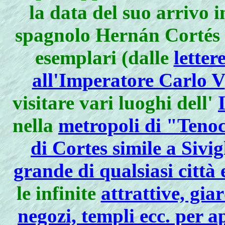
la data del suo arrivo 
spagnolo Hernán Cortés r
esemplari (dalle
letter
all'Imperatore Carlo V
visitare vari luoghi dell'
nella
metropoli di "Tenoc
di Cortes simile a Sivi
grande di qualsiasi città
le infinite
attrattive, gia
negozi, templi ecc. per a