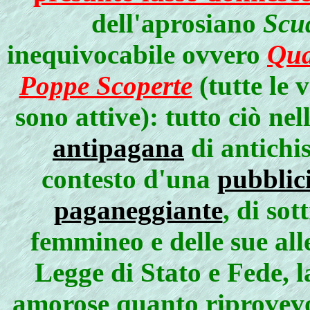
dell'aprosiano
Scu
inequivocabile ovvero
Qua
Poppe Scoperte
(tutte le 
sono attive): tutto ciò ne
antipagana
di antichis
contesto d'una
pubblici
paganeggiante
, di sot
femmineo e delle sue all
Legge di Stato e Fede, l
amorose quanto riprovevol