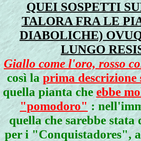
QUEI SOSPETTI SU
TALORA FRA LE PI
DIABOLICHE) OVUQU
LUNGO RESIS
Giallo come l'oro, rosso c
così la
prima descrizione s
quella pianta che
ebbe mol
"pomodoro"
: nell'imm
quella che sarebbe stata 
per i "Conquistadores", a