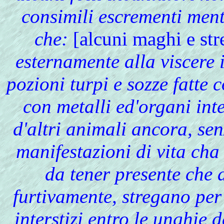
consimili escrementi men
che:
[alcuni maghi e str
esternamente alla viscere 
pozioni turpi e sozze fatte c
con metalli ed'organi int
d'altri animali ancora, sen
manifestazioni di vita cha 
da tener presente che a
furtivamente, stregano per v
interstizi entro le unghie d