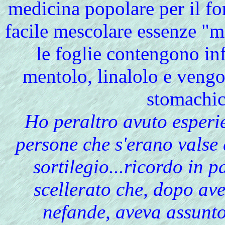
medicina popolare per il fo
facile mescolare essenze "ma
le foglie contengono inf
mentolo, linalolo e veng
stomachic
Ho peraltro avuto esperie
persone che s'erano valse d
sortilegio...ricordo in 
scellerato che, dopo av
nefande, aveva assunto