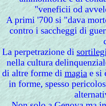
"veneficii od avvel
A primi '700 si "dava morte
contro i saccheggi di gue
La perpetrazione di
sortileg
nella cultura delinquenzia
di altre forme di
magia
e si 
in forme, spesso pericolo
alternat
Non
solo a Genova ma in 