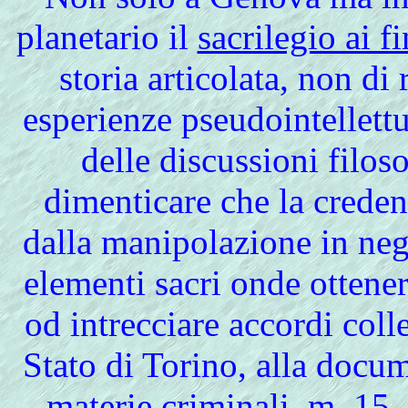
planetario il
sacrilegio ai fi
storia articolata, non d
esperienze pseudointellettua
delle discussioni filo
dimenticare che la credenz
dalla manipolazione in nega
elementi sacri onde ottener
od intrecciare accordi coll
Stato di Torino, alla docu
materie criminali, m. 15, 