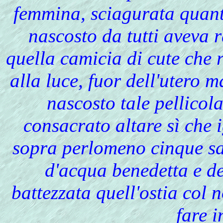
femmina, sciagurata quant
nascosto da tutti aveva 
quella camicia di cute che 
alla luce, fuor dell'utero 
nascosto tale pellicola
consacrato altare sì che 
sopra perlomeno cinque sa
d'acqua benedetta e del
battezzata quell'ostia col 
fare 