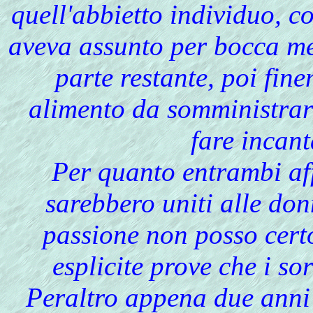
quell'abbietto individuo, 
aveva assunto per bocca met
parte restante, poi fin
alimento da somministrar
fare incan
Per quanto entrambi af
sarebbero uniti alle don
passione non posso cert
esplicite prove che i sor
Peraltro appena due anni 