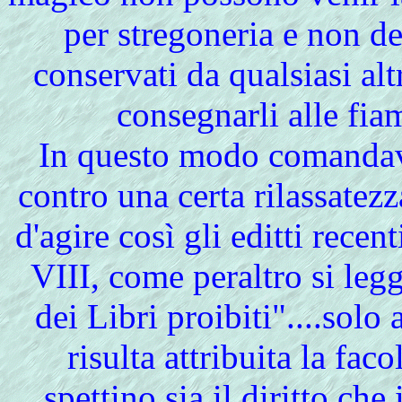
per stregoneria e non d
conservati da qualsiasi al
consegnarli alle fia
In questo modo comandava
contro una certa rilassate
d'agire così gli editti rece
VIII, come peraltro si legg
dei Libri proibiti"....solo 
risulta attribuita la fac
spettino sia il diritto che