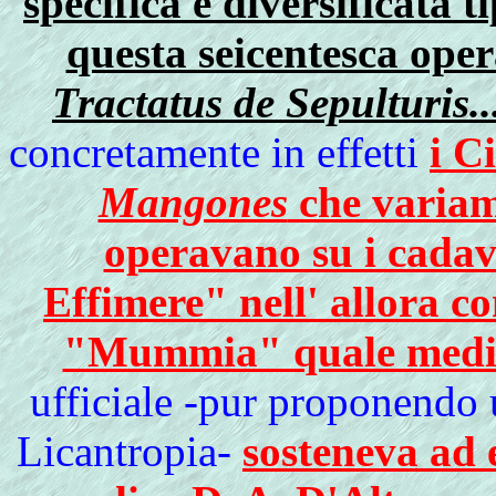
specifica e diversificata
questa seicentesca oper
Tractatus de Sepulturis..
concretamente in effetti
i C
Mangones
che variam
operavano su i cada
Effimere" nell' allora c
"Mummia" quale medi
ufficiale -pur proponendo 
Licantropia-
sosteneva ad 