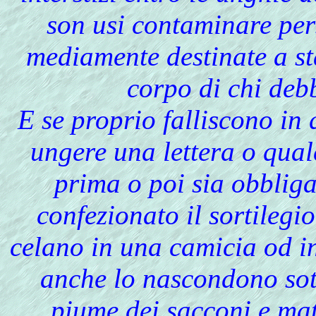
son usi contaminare pers
mediamente destinate a sta
corpo di chi deb
E se proprio falliscono in 
ungere una lettera o qual
prima o poi sia obbliga
confezionato il sortilegio
celano in una camicia od in
anche lo nascondono sotto
piume dei sacconi e mat