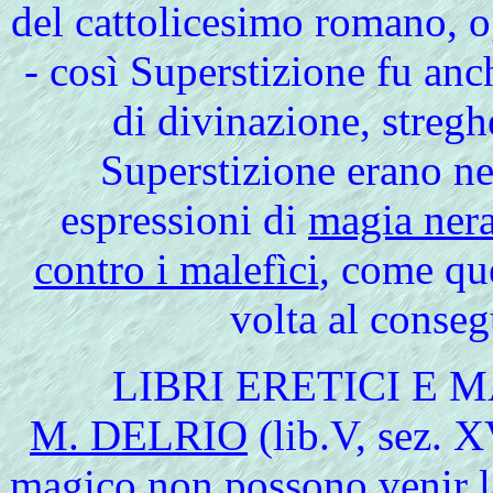
del cattolicesimo romano, og
- così Superstizione fu anc
di divinazione, stregh
Superstizione erano ne
espressioni di
magia ner
contro i malefìci
, come que
volta al conse
LIBRI ERETICI E 
M. DELRIO
(lib.V, sez. X
magico non possono venir la