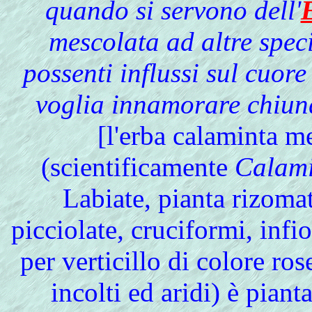
quando
si
servono dell'
mescolata ad altre speci
possenti influssi sul cuore
voglia innamorare chiunq
[l'erba calaminta m
(scientificamente
Calami
Labiate, pianta rizoma
picciolate, cruciformi, infi
per verticillo di colore ro
incolti ed aridi) è pian