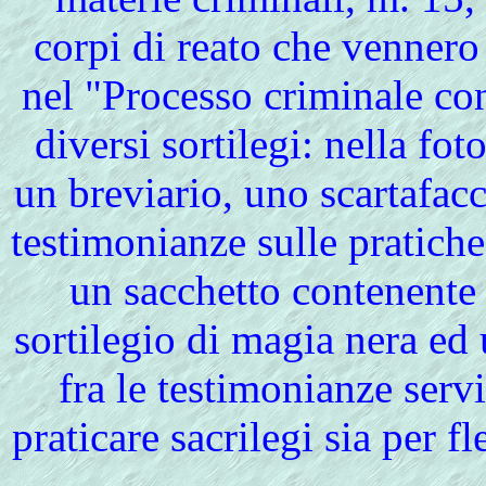
corpi di reato che vennero
nel "Processo criminale con
diversi sortilegi: nella fot
un breviario, uno scartafac
testimonianze sulle pratiche
un sacchetto contenente 
sortilegio di magia nera e
fra le testimonianze servi
praticare sacrilegi sia per fl