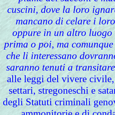
cuscini, dove la loro igna
mancano di celare i loro
oppure in un altro luogo 
prima o poi, ma comunque 
che li interessano dovrann
saranno tenuti a transitare
alle leggi del vivere civile
settari, stregoneschi e sata
degli Statuti criminali gen
ammonitorie e di conda