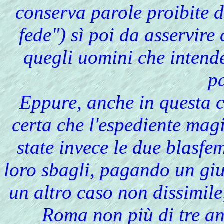
conserva parole proibite d
fede") sì poi da asservire
quegli uomini che intend
p
Eppure, anche in questa 
certa che l'espediente mag
state invece le due blasf
loro sbagli, pagando un giu
un altro caso non dissimile
Roma non più di tre a