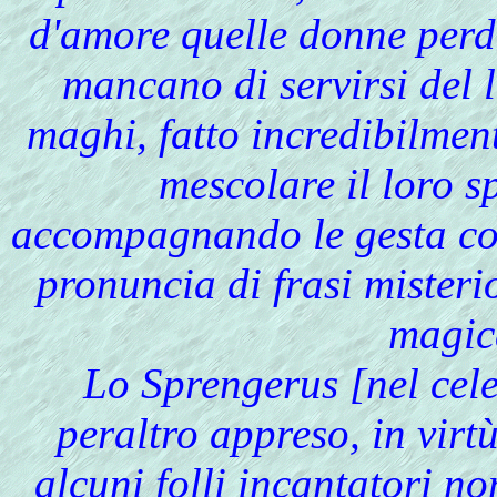
d'amore quelle donne perd
mancano di servirsi del 
maghi, fatto incredibilmen
mescolare il loro s
accompagnando le gesta col
pronuncia di frasi misteri
magic
Lo Sprengerus [nel cel
peraltro appreso, in virt
alcuni folli incantatori n