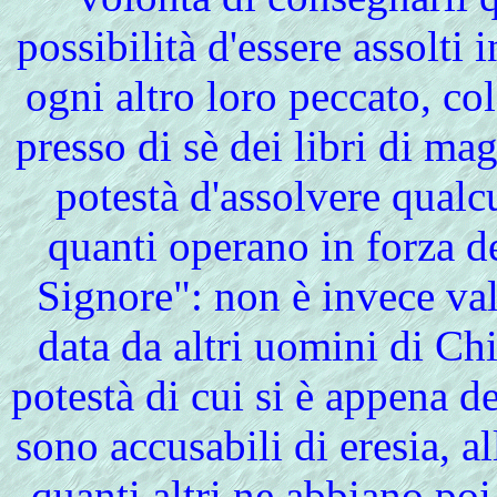
possibilità d'essere assolti
ogni altro loro peccato, co
presso di sè dei libri di mag
potestà d'assolvere qualc
quanti operano in forza de
Signore": non è invece va
data da altri uomini di Chi
potestà di cui si è appena 
sono accusabili di eresia, al
quanti altri ne abbiano poi 