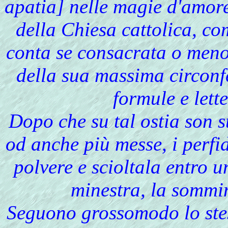
apatia] nelle magie d'amore
della Chiesa cattolica, c
conta se consacrata o meno,
della sua massima circonf
formule e lett
Dopo che su tal ostia son st
od anche più messe, i perfid
polvere e scioltala entro 
minestra, la sommin
Seguono grossomodo lo stes