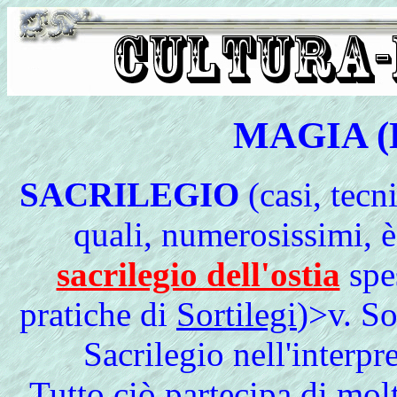
MAGIA (D
SACRILEGIO
(casi, tecn
quali, numerosissimi, è
sacrilegio dell'ostia
spe
pratiche di
Sortilegi
)>v. So
Sacrilegio nell'interpr
Tutto ciò partecipa di mol