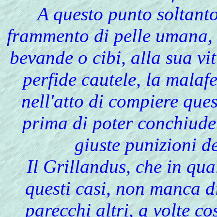
A questo punto soltanto
frammento di pelle umana, 
bevande o cibi, alla sua vi
perfide cautele, la mala
nell'atto di compiere ques
prima di poter conchiuder
giuste punizioni de
Il Grillandus, che in qual
questi casi, non manca di
parecchi altri, a volte co