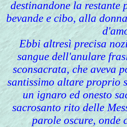
destinandone la restante p
bevande e cibo, alla donna
d'amo
Ebbi altresì precisa nozi
sangue dell'anulare fras
sconsacrata, che aveva po
santissimo altare proprio s
un ignaro ed onesto sac
sacrosanto rito delle Mes
parole oscure, onde c