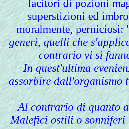
facitori di pozioni ma
superstizioni ed imbr
moralmente, perniciosi: 
generi, quelli che s'appli
contrario vi si fan
In quest'ultima evenien
assorbire dall'organismo t
Al contrario di quanto a
Malefici ostili o sonniferi