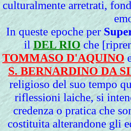
culturalmente arretrati, fon
emo
In queste epoche per
Super
il
DEL RIO
che [ripre
TOMMASO D'AQUINO
S. BERNARDINO DA S
religioso del suo tempo qua
riflessioni laiche, si inte
credenza o pratica che so
costituita alterandone gli 