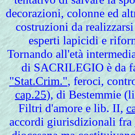
decorazioni, colonne ed al
costruzioni da realizzars
esperti lapicidi e rifo
Tornando all'età intermedia
di SACRILEGIO è da far
"Stat.Crim."
, feroci, contr
cap.25
), di Bestemmie (li
Filtri d'amore e lib. II,
c
accordi giurisdizionali fra