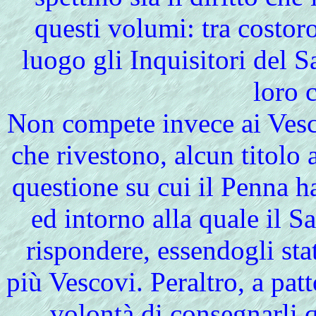
questi volumi: tra costor
luogo gli Inquisitori del 
loro 
Non compete invece ai Vesco
che rivestono, alcun titolo 
questione su cui il Penna ha
ed intorno alla quale il S
rispondere, essendogli sta
più Vescovi. Peraltro, a pat
volontà di consegnarli