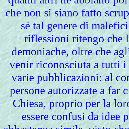
che non si siano fatto scru
sé tal genere di malefi
riflessioni ritengo che 
demoniache, oltre che agli
venir riconosciuta a tutti i
varie pubblicazioni: al co
persone autorizzate a far ci
Chiesa, proprio per la lo
essere confusi da idee 