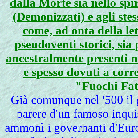
dalla Morte sia nello spi
(Demonizzati) e agli ste
come, ad onta della le
pseudoventi storici, sia 
ancestralmente presenti n
e spesso dovuti a corr
"Fuochi Fat
Già
comunque nel '500 il
parere d'un famoso inq
ammonì i governanti d'Europ