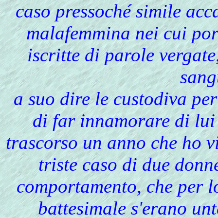
caso pressoché simile ac
malafemmina nei cui port
iscritte di parole vergate
sang
a suo dire le custodiva pe
di far innamorare di lu
trascorso un anno che ho vi
triste caso di due don
comportamento, che per lo
battesimale s'erano un