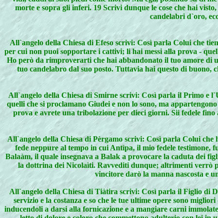
morte e sopra gli inferi. 19 Scrivi dunque le cose che hai visto,
candelabri d`oro, ecco
All`angelo della Chiesa di Efeso scrivi: Così parla Colui che tien
per cui non puoi sopportare i cattivi; li hai messi alla prova - quel
Ho però da rimproverarti che hai abbandonato il tuo amore di un
tuo candelabro dal suo posto. Tuttavia hai questo di buono, che 
All`angelo della Chiesa di Smirne scrivi: Così parla il Primo e l`U
quelli che si proclamano Giudei e non lo sono, ma appartengono all
prova e avrete una tribolazione per dieci giorni. Sii fedele fino 
All`angelo della Chiesa di Pèrgamo scrivi: Così parla Colui che ha
fede neppure al tempo in cui Antìpa, il mio fedele testimone, f
Balaàm, il quale insegnava a Balak a provocare la caduta dei figl
la dottrina dei Nicolaìti. Ravvediti dunque; altrimenti verrò p
vincitore darò la manna nascosta e una
All`angelo della Chiesa di Tiàtira scrivi: Così parla il Figlio di 
servizio e la costanza e so che le tue ultime opere sono miglior
inducendoli a darsi alla fornicazione e a mangiare carni immolate 
letto di dolore e coloro che commettono adulterio con lei in u