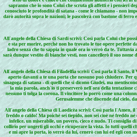
sapranno che io sono Colui che scruta gli affetti e i pensieri d
conosciuto le profondità di satana - come le chiamano - non imporr
darò autorità sopra le nazioni; le pascolerà con bastone di ferro e
All`angelo della Chiesa di Sardi scrivi: Così parla Colui che possied
e sta per morire, perché non ho trovato le tue opere perfette d
ladro senza che tu sappia in quale ora io verrò da te. Tuttavia 
sarà dunque vestito di bianche vesti, non cancellerò il suo nome dal
All`angelo della Chiesa di Filadelfia scrivi: Così parla il Santo
aperto davanti a te una porta che nessuno può chiudere. Per qu
sinagoga di satana - di quelli che si dicono Giudei, ma mentiscono
la mia parola, anch`io ti preserverò nell`ora della tentazione 
nessuno ti tolga la corona. Il vincitore lo porrò come una colonn
Gerusalemme che discende dal cielo, da p
All`angelo della Chiesa di Laodicèa scrivi: Così parla l`Amen, il 
freddo o caldo! Ma poiché sei tiepido, non sei cioè né freddo né 
infelice, un miserabile, un povero, cieco e nudo. Ti consiglio 
collirio per ungerti gli occhi e ricuperare la vista. Io tutti quel
e mi apre la porta, io verrò da lui, cenerò con lui ed egli con 