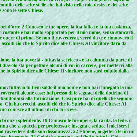
dito delle sette stelle che hai visto nella mia destra e dei sette
e sono le sette Chiese.
bri d`oro: 2 Conosco le tue opere, la tua fatica e la tua costanza,
 Sei costante e hai molto sopportato per il mio nome, senza stancarti.
opere di prima. Se non ti ravvederai, verrò da te e rimuoverò il
ascolti ciò che lo Spirito dice alle Chiese: Al vincitore darò da
one, la tua povertà - tuttavia sei ricco - e la calunnia da parte di
diavolo sta per gettare alcuni di voi in carcere, per mettervi alla
he lo Spirito dice alle Chiese: Il vincitore non sarà colpito dalla
ono; tuttavia tu tieni saldo il mio nome e non hai rinnegato la mia
overarti alcune cose: hai presso di te seguaci della dottrina di
bbandonarsi alla fornicazione. Così pure hai di quelli che seguono
 Chi ha orecchi, ascolti ciò che lo Spirito dice alle Chiese: Al
o conosce all`infuori di chi la riceve.
a bronzo splendente. 19 Conosco le tue opere, la carità, la fede, il
nna che si spaccia per profetessa e insegna e seduce i miei servi
l ravvedere dalla sua dissolutezza. 22 Ebbene, io getterò lei in un
ro insegnato. 23 Colpirò a morte i suoi figli e tutte le Chiese