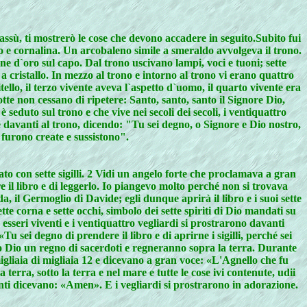
sù, ti mostrerò le cose che devono accadere in seguito.Subito fui
pro e cornalina. Un arcobaleno simile a smeraldo avvolgeva il trono.
one d`oro sul capo. Dal trono uscivano lampi, voci e tuoni; sette
a cristallo. In mezzo al trono e intorno al trono vi erano quattro
itello, il terzo vivente aveva l`aspetto d`uomo, il quarto vivente era
otte non cessano di ripetere: Santo, santo, santo il Signore Dio,
 seduto sul trono e che vive nei secoli dei secoli, i ventiquattro
e davanti al trono, dicendo: "Tu sei degno, o Signore e Dio nostro,
à furono create e sussistono".
lato con sette sigilli. 2 Vidi un angelo forte che proclamava a gran
ire il libro e di leggerlo. Io piangevo molto perché non si trovava
a, il Germoglio di Davide; egli dunque aprirà il libro e i suoi sette
tte corna e sette occhi, simbolo dei sette spiriti di Dio mandati su
 esseri viventi e i ventiquattro vegliardi si prostrarono davanti
sei degno di prendere il libro e di aprirne i sigilli, perché sei
stro Dio un regno di sacerdoti e regneranno sopra la terra. Durante
e migliaia di migliaia 12 e dicevano a gran voce: «L'Agnello che fu
terra, sotto la terra e nel mare e tutte le cose ivi contenute, udii
venti dicevano: «Amen». E i vegliardi si prostrarono in adorazione.