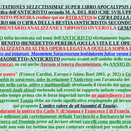
TATIONES SELECTISSIMAE SUPER LIBRO APOCALYPSIS BE
ifra dell'ANTICRISTO secondo M. A. DEL RIO (CHE SVI
BENITO PEREIRA (vedine qui un
RITRATTO
) la
CIFRA DELLA 
RO 666 O CIFRA DELLA BESTIA (ANTICRISTO) SECONDO
MENTARIO ANALIZZANE L'OPPOSTO OVVERO LA
GEMA
IO
tutta incentrata sul tema dell'
ANTICRISTO
strettamente legato 
a
BENITO (BENEDETTO) PEREIRA (QUI LA VITA E LE OP
TALIZZATA DI ALTRA OPERA LEGATA A QUELLA SOPRA
 eos qui putarunt, Maometem Saracenorum legislatorem fuisse verum i
MAOMETTO=ANTICRISTO
portata avanti nell'ambito della tr
rocca)
, su cui anche
Aprosio si teneva documentato
, da
ANNIO D
de paura"
(Franco Cardini,
Europa e Islam
, Bari 2001, p. 202) a
Ge
mphis in saracenos
, mise in relazione l’
Anticristo
con l’avanzata dei
te nella carta, attive e multimediali
) sfruttando il ricordo dei
sarac
enti dagli abissi
) mettendo tali eventi in rapporto
nefaste congiunz
lto tempo prima che le forze imperiali turche
ne aggredissero i te
aggressioni
Taggia
ebbe un ruolo significativo respingendo gli invaso
qui proposto
L'antico valore de gli huomini di Taggia
).
urante la guerra tra Carlo V di Spagna e Francesco I di Francia cu
da
miliziani più correttamente definiti Turcheschi o Barbareschi
tur
 Genova sul Dominio
prese ad inviare alcuni
vascelli come quello pro
nde non solo far bottino ma pure catturare residenti per venderli 