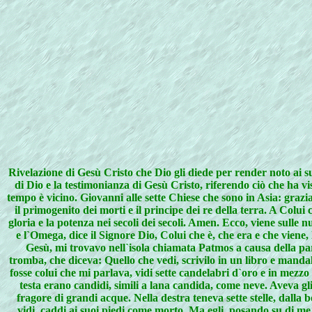
Rivelazione di Gesù Cristo che Dio gli diede per render noto ai su
di Dio e la testimonianza di Gesù Cristo, riferendo ciò che ha vis
tempo è vicino. Giovanni alle sette Chiese che sono in Asia: grazia 
il primogenito dei morti e il principe dei re della terra. A Colui 
gloria e la potenza nei secoli dei secoli. Amen. Ecco, viene sulle n
e l`Omega, dice il Signore Dio, Colui che è, che era e che viene,
Gesù, mi trovavo nell`isola chiamata Patmos a causa della paro
tromba, che diceva: Quello che vedi, scrivilo in un libro e mandal
fosse colui che mi parlava, vidi sette candelabri d`oro e in mezzo 
testa erano candidi, simili a lana candida, come neve. Aveva gl
fragore di grandi acque. Nella destra teneva sette stelle, dalla 
vidi, caddi ai suoi piedi come morto. Ma egli, posando su di me 