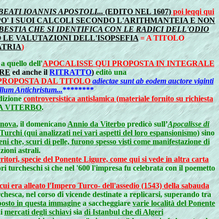
ATI IOANNIS APOSTOLI...
(EDITO NEL 1607)
poi leqqi qui
LUPPO' I SUOI CALCOLI SECONDO L'ARITHMANTEIA E NON
BESTIA CHE SI IDENTIFICA CON LE RADICI DELL'ODIO
 LE VALUTAZIONI DELL'ISOPSEFIA
= A TITOLO
TRIA
)
a quello dell'
APOCALISSE QUI PROPOSTA IN INTEGRALE
ERE
ed anche il
RITRATTO
)
editò una
 PROPOSTA DAL TITOLO
adiectae sunt ab eodem auctore viginti
llum Antichristum...
********
adizione
controversistica antislamica (materiale fornito su richiesta
A VITERBO
.
nova
, il domenicano
Annio da Viterbo
predicò sull’
Apocalisse di
Turchi (qui analizzati nei vari aspetti del loro espansionismo)
sino
eni che, scuri di pelle, furono spesso visti come manifestazione di
ioni astrali.
rritori, specie del Ponente Ligure, come qui si vede in altra carta
ri turcheschi sì che nel '600 l'impresa fu celebrata con il poemetto
i era alleato l'Impero Turco- dell'assedio (1543) della sabauda
chesca, nel corso di vicende destinate a replicarsi, superando tra
posto in questa immagine
a saccheggiare
varie località del Ponente
ai
mercati degli schiavi
sia
di Istanbul che di Algeri