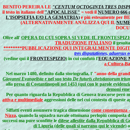
BENITO PEREIRA LE
"CENTUM OCTOGINTA TRES DISPU
il testo in italiano dell'
"APOCALISSE"
= vedi il
NUMERO 666 c
L'ISOPSEFIA E/O LA GEMATRIA)
e più estesamente per 
(ALTERNATIVAMENTE ANALIZZA QUI IL
NUME
DOCU
Oltre
all'
OPERA DI CUI SOPRA SI VEDE IL FRONTESPIZ
TRADUZIONE ITALIANO
il gesuit
********PUBBLICAZIONE QUI INTEGRALMENTE DIGI
tres disputationes, aduersus
(vedine qui il
FRONTESPIZIO
) in cui confutò l'
EQUAZIONE 
a Cultura-Ba
Nel marzo 1480, definito dalla storiografia, l'
"anno della gran
Giovanni Evangelista
e nel suo testo
De futuris christianorum triu
alla
presa di Costantinopoli nel 1453 (qui con le parole evidenzia
demoni emerg
Per quanto riguarda la Repubblica di Genova trascorse però mo
attiva e multimediale
aggressioni delle nel cui contesto di queste 
Siffatti eventi assunsero tragica dimensione
come conseguenza -d
Nizza
, quando la squadra navale ottomana perlopiù composta 
successi ma pure sconfitte le
difese allestite dalla Repubblica di
di Liguria (delle quali si narrano qui le vicende)
o