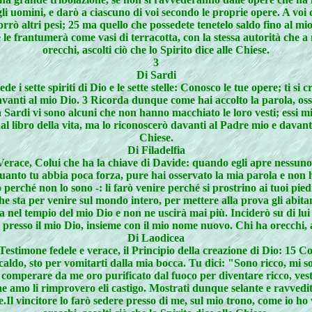
egli uomini, e darò a ciascuno di voi secondo le proprie opere. A voi
ò altri pesi; 25 ma quello che possedete tenetelo saldo fino al mio 
 le frantumerà come vasi di terracotta, con la stessa autorità che a
orecchi, ascolti ciò che lo Spirito dice alle Chiese.
3
Di Sardi
e i sette spiriti di Dio e le sette stelle: Conosco le tue opere; ti si 
avanti al mio Dio. 3 Ricorda dunque come hai accolto la parola, oss
a Sardi vi sono alcuni che non hanno macchiato le loro vesti; essi mi
 libro della vita, ma lo riconoscerò davanti al Padre mio e davanti a
Chiese.
Di Filadelfia
, il Verace, Colui che ha la chiave di Davide: quando egli apre ness
anto tu abbia poca forza, pure hai osservato la mia parola e non ha
 perché non lo sono -: li farò venire perché si prostrino ai tuoi pie
che sta per venire sul mondo intero, per mettere alla prova gli abitan
a nel tempio del mio Dio e non ne uscirà mai più. Inciderò su di lui 
resso il mio Dio, insieme con il mio nome nuovo. Chi ha orecchi, asc
Di Laodicea
Testimone fedele e verace, il Principio della creazione di Dio: 15 C
caldo, sto per vomitarti dalla mia bocca. Tu dici: "Sono ricco, mi 
di comperare da me oro purificato dal fuoco per diventare ricco, ve
li che amo li rimprovero eli castigo. Mostrati dunque selante e ravvedi
me.Il vincitore lo farò sedere presso di me, sul mio trono, come io ho