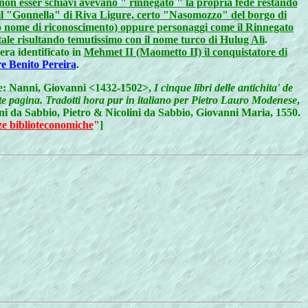
r non esser schiavi avevano " rinnegato " la propria fede restando
, il "Gonnella" di Riva Ligure, certo "Nasomozzo" del borgo di
to nome di riconoscimento) oppure personaggi come il Rinnegato
tale risultando temutissimo con il nome turco di Hulug Alì
.
 era identificato in
Mehmet II (Maometto II) il conquistatore di
e Benito Pereira
.
ire: Nanni, Giovanni <1432-1502>,
I cinque libri delle antichita' de
ente pagina. Tradotti hora pur in italiano per Pietro Lauro Modenese
,
lini da Sabbio, Pietro & Nicolini da Sabbio, Giovanni Maria, 1550.
ze biblioteconomiche
"
]