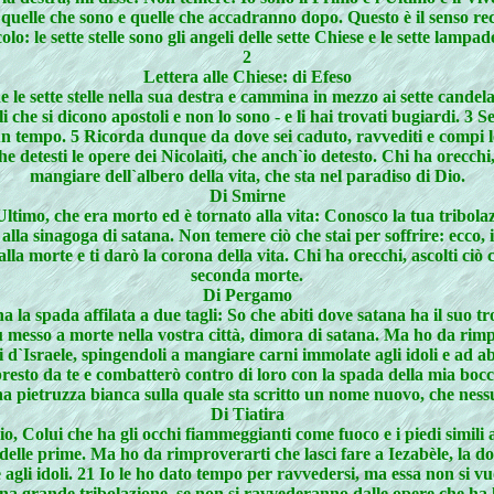
 quelle che sono e quelle che accadranno dopo. Questo è il senso recon
lo: le sette stelle sono gli angeli delle sette Chiese e le sette lampad
2
Lettera alle Chiese: di Efeso
e le sette stelle nella sua destra e cammina in mezzo ai sette candela
li che si dicono apostoli e non lo sono - e li hai trovati bugiardi. 3
 tempo. 5 Ricorda dunque da dove sei caduto, ravvediti e compi le 
detesti le opere dei Nicolaìti, che anch`io detesto. Chi ha orecchi, 
mangiare dell`albero della vita, che sta nel paradiso di Dio.
Di Smirne
ltimo, che era morto ed è tornato alla vita: Conosco la tua tribolazi
a sinagoga di satana. Non temere ciò che stai per soffrire: ecco, il 
alla morte e ti darò la corona della vita. Chi ha orecchi, ascolti ciò c
seconda morte.
Di Pergamo
 la spada affilata a due tagli: So che abiti dove satana ha il suo tr
u messo a morte nella vostra città, dimora di satana. Ma ho da rimpr
i d`Israele, spingendoli a mangiare carni immolate agli idoli e ad a
resto da te e combatterò contro di loro con la spada della mia bocca.
 pietruzza bianca sulla quale sta scritto un nome nuovo, che nessun
Di Tiatira
Dio, Colui che ha gli occhi fiammeggianti come fuoco e i piedi simili 
i delle prime. Ma ho da rimproverarti che lasci fare a Iezabèle, la do
agli idoli. 21 Io le ho dato tempo per ravvedersi, ma essa non si vuo
na grande tribolazione, se non si ravvederanno dalle opere che ha lo