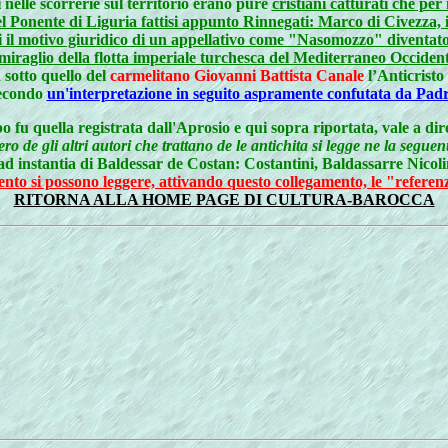
 nelle scorrerie sul territorio erano pure
cristiani catturati che pe
 del Ponente di Liguria fattisi appunto Rinnegati: Marco di Civezza
 il motivo giuridico di un appellativo come "Nasomozzo" diventa
mmiraglio della flotta imperiale turchesca del Mediterraneo Occiden
 sotto quello del
carmelitano Giovanni Battista Canale
l’Anticristo
econdo
un'interpretazione in seguito aspramente confutata da Padr
u quella registrata dall'Aprosio e qui sopra riportata, vale a d
o de gli altri autori che trattano de le antichita si legge ne la segu
 ad instantia di Baldessar de Costan: Costantini, Baldassarre Nico
to si possono leggere, attivando questo collegamento, le "referen
RITORNA ALLA HOME PAGE DI CULTURA-BAROCCA