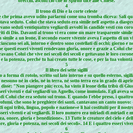
orecchi, ascolti ciò che lo Spirito dice alle Chiese.
4
Il trono di Dio e la corte celeste
ce che prima avevo udito parlarmi come una tromba diceva: Sali quas
o stava seduto. Colui che stava seduto era simile nell`aspetto a dias
avano seduti ventiquattro vegliardi avvolti in candide vesti con cor
ti di Dio. Davanti al trono vi era come un mare trasparente simile 
a simile a un leone, il secondo essere vivente aveva l`aspetto di un v
iascuno sei ali, intorno e dentro sono costellati di occhi; giorno e n
 questi esseri viventi rendevano gloria, onore e grazie a Colui che è
ravano Colui che vive nei secoli dei secoli e gettavano le loro coron
e e la potenza, perché tu hai creato tutte le cose, e per la tua volont
5
Il libro dei sette sigilli
 a forma di rotolo, scritto sul lato interno e su quello esterno, sigil
a nessuno né in cielo, né in terra, né sotto terra era in grado di apr
 disse: "Non piangere più; ecco, ha vinto il leone della tribù di Giud
sseri viventi e dai vegliardi un Agnello, come immolato. Egli aveva se
ra di Colui che era seduto sul trono. E quando l`ebbe preso, i quattro
umi, che sono le preghiere dei santi. cantavano un canto nuovo: «Tu 
i ogni tribù, lingua, popolo e nazione»e li hai costituiti per il no
 esseri viventi e ai vegliardi. Il loro numero era miriadi di miriadi 
 onore, gloria e benedizione». 13 Tutte le creature del cielo e della 
re, gloria e potenza, nei secoli dei secoli». 14 E i quattro esseri vi
6