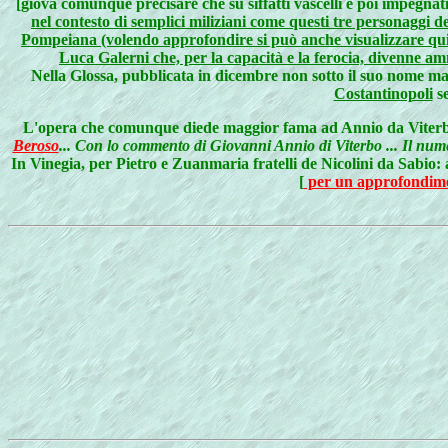
[giova comunque precisare che su siffatti vascelli e poi impegnati
nel contesto di semplici miliziani come questi tre personaggi
Pompeiana (volendo approfondire si può anche visualizzare qui
Luca Galerni che, per la capacità e la ferocia, divenne a
Nella Glossa, pubblicata in dicembre non sotto il suo nome ma
Costantinopoli
s
L'opera che comunque diede maggior fama ad Annio da Viterbo f
Beroso
... Con lo commento di Giovanni Annio di Viterbo ... Il numer
In Vinegia, per Pietro e Zuanmaria fratelli de Nicolini da Sabio:
[
per un approfondimen