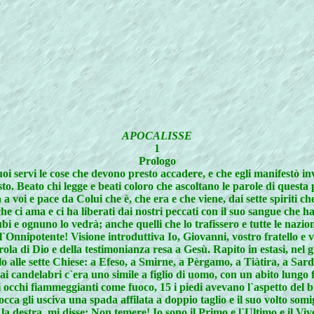
APOCALISSE
1
Prologo
oi servi le cose che devono presto accadere, e che egli manifestò in
to. Beato chi legge e beati coloro che ascoltano le parole di questa p
a voi e pace da Colui che è, che era e che viene, dai sette spiriti c
che ci ama e ci ha liberati dai nostri peccati con il suo sangue che ha
ubi e ognuno lo vedrà; anche quelli che lo trafissero e tutte le nazion
 l`Onnipotente! Visione introduttiva Io, Giovanni, vostro fratello e
la di Dio e della testimonianza resa a Gesù. Rapito in estasi, nel 
o alle sette Chiese: a Efeso, a Smirne, a Pèrgamo, a Tiàtira, a Sard
ai candelabri c`era uno simile a figlio di uomo, con un abito lungo fin
i occhi fiammeggianti come fuoco, 15 i piedi avevano l`aspetto del b
bocca gli usciva una spada affilata a doppio taglio e il suo volto som
la destra, mi disse: Non temere! Io sono il Primo e l`Ultimo e il V