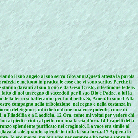
viando il suo angelo al suo servo Giovanni.Questi attesta la parola
rofezia e mettono in pratica le cose che vi sono scritte. Perché il
he stanno davanti al suo trono e da Gesù Cristo, il testimone fedele,
 fatto di noi un regno di sacerdoti per il suo Dio e Padre, a lui la
i della terra si batteranno per lui il petto. Sì, Amen!Io sono l`Alfa
 vostro compagno nella tribolazione, nel regno e nella costanza in
giorno del Signore, udii dietro di me una voce potente, come di
i, a Filadèlfia e a Laodicèa. 12 Ora, come mi voltai per vedere chi
o ai piedi e cinto al petto con una fascia d`oro. 14 I capelli della
ronzo splendente purificato nel crogiuolo. La voce era simile al
igliava al sole quando splende in tutta la sua forza. 17 Appena lo
ivente. Io ero morto, ma ora vivo per sempre e ho potere sopra la