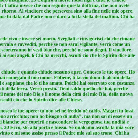
 di Tiàtira invece che non seguite questa dottrina, che non avete
ritorno. Al vincitore che persevera sino alla fine nelle mie opere,
 me fu data dal Padre mio e darò a lui la stella del mattino. Chi ha
crede vivo e invece sei morto. Svegliati e rinvigorisci ciò che rimane
ervala e ravvediti, perché se non sarai vigilante, verrò come un
 scorteranno in vesti bianche, perché ne sono degni. Il vincitore
i suoi angeli. 6 Chi ha orecchi, ascolti ciò che lo Spirito dice alle
uno chiude, e quando chiude nessuno apre. Conosco le tue opere. Ho
i rinnegato il mio nome. Ebbene, ti faccio dono di alcuni della
di e sappiano che io ti ho amato. Poiché hai osservato con costanza
ti della terra. Verrò presto. Tieni saldo quello che hai, perché
il nome del mio Dio e il nome della città del mio Dio, della nuova
olti ciò che lo Spirito dice alle Chiese.
onosco le tue opere: tu non sei né freddo né caldo. Magari tu fossi
sono arricchito; non ho bisogno di nulla", ma non sai di essere un
sti bianche per coprirti e nascondere la vergognosa tua nudità e
ti. 20 Ecco, sto alla porta e busso. Se qualcuno ascolta la mia voce
 vinto e mi sono assiso presso il Padre mio sul suo trono. Chi ha