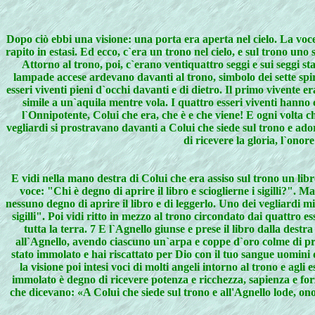
Dopo ciò ebbi una visione: una porta era aperta nel cielo. La vo
rapito in estasi. Ed ecco, c`era un trono nel cielo, e sul trono un
Attorno al trono, poi, c`erano ventiquattro seggi e sui seggi st
lampade accese ardevano davanti al trono, simbolo dei sette spiri
esseri viventi pieni d`occhi davanti e di dietro. Il primo vivente er
simile a un`aquila mentre vola. I quattro esseri viventi hanno c
l`Onnipotente, Colui che era, che è e che viene! E ogni volta che
vegliardi si prostravano davanti a Colui che siede sul trono e ado
di ricevere la gloria, l`onor
E vidi nella mano destra di Colui che era assiso sul trono un libro
voce: "Chi è degno di aprire il libro e scioglierne i sigilli?". M
nessuno degno di aprire il libro e di leggerlo. Uno dei vegliardi mi
sigilli". Poi vidi ritto in mezzo al trono circondato dai quattro e
tutta la terra. 7 E l`Agnello giunse e prese il libro dalla dest
all`Agnello, avendo ciascuno un`arpa e coppe d`oro colme di prof
stato immolato e hai riscattato per Dio con il tuo sangue uomini d
la visione poi intesi voci di molti angeli intorno al trono e agli
immolato è degno di ricevere potenza e ricchezza, sapienza e forza,
che dicevano: «A Colui che siede sul trono e all'Agnello lode, ono