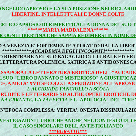
ANGELICO APROSIO E LA SUA POSIZIONE NEI RIGUARDI
LIBERTINE, INTELLETTUALI E DONNE COLTE
GELICO APROSIO DI RIMPETTO ALLA DONNA DEL SUO 
******MARIA MADDALENA******
 OGNI LIBERTINA CHE SAPPIA REDIMERSI IN NOME DE
SIO A VENEZIA E' FORTEMENTE ATTRATTO DALLA LIBE
************
ACCADEMIA DEGLI INCOGNITI
************
O RIENTRARE NEL SUO BAGAGLIO CULTURALE ED ERU
LETTERATURA POLEMICA, SATIRICA E ANTIDONNESC
 ASSAPORA LA LETTERATURA EROTICA DELL' "ACCADE
L SUO "LIBRO DANNATO E MISTERIOSO" A GIUSTIFICA
, A META' XVII SECOLO, LA SPEDIZIONE ALL'APROSIO
L'ALCIBIADE FANCIULLO A SCOLA
ERUDITE E LETTERARIE SU ALTRE OPERE EROTICHE D
ANA ERRANTE
, LA
ZAFFETTA
E L"APOLOGIA" DEL "TRE
 UN'EPOCA COMPLESSA: VERITA', ONESTA DISSIMULAZ
INVESTIGAZIONI LUBRICHE ANCHE NEL CONTESTO DI T
IL CASO SINGOLARE DELL'ANTISTIGLIANEO
***
BURATTO
***