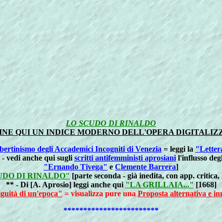
LO SCUDO DI RINALDO
DINE QUI UN INDICE MODERNO DELL'OPERA DIGITALIZZ
ibertinismo degli Accademici Incogniti di Venezia
= leggi la
"Lettera
- vedi anche qui sugli
scritti antifemministi aprosiani
l'influsso deg
"Ernando Tivega"
e
Clemente Barrera
]
UDO DI RINALDO"
[parte seconda - già inedita, con app. critica, 
** - Di [A. Aprosio] leggi anche qui
"LA GRILLAIA..."
[1668]
guità di un'epoca"
= visualizza pure una
Proposta alternativa e inn
************************