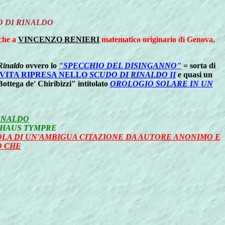
 DI RINALDO
che a
VINCENZO RENIERI
matematico originario di Genova,
Rinaldo
ovvero lo
"SPECCHIO DEL DISINGANNO"
= sorta di
 VITA RIPRESA NELLO
SCUDO DI RINALDO II
e quasi un
Bottega de' Chiribizzi" intitolato
OROLOGIO SOLARE IN UN
INALDO
TTHAUS TYMPRE
A DI UN'AMBIGUA CITAZIONE DA AUTORE ANONIMO E
O CHE