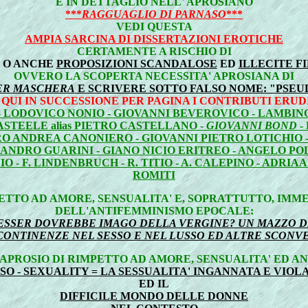
E IN DETTAGLIO NELL' APROSIANO
***
RAGGUAGLIO DI PARNASO
***
VEDI QUESTA
AMPIA SARCINA DI DISSERTAZIONI EROTICHE
CERTAMENTE A RISCHIO DI
O ANCHE
PROPOSIZIONI SCANDALOSE
ED
ILLECITE F
OVVERO LA SCOPERTA NECESSITA' APROSIANA DI
ER MASCHERA
E SCRIVERE SOTTO FALSO NOME: "PSEUDO
 QUI IN SUCCESSIONE PER PAGINA I CONTRIBUTI ERUDI
 - LODOVICO NONIO - GIOVANNI BEVEROVICO - LAMBIN
ASTEELE alias PIETRO CASTELLANO -
GIOVANNI BOND
-
RO ANDREA CANONIERO - GIOVANNI PIETRO LOTICHIO 
SSANDRO GUARINI - GIANO NICIO ERITREO - ANGELO PO
 F. LINDENBRUCH - R. TITIO - A. CALEPINO - ADRIA
ROMITI
ETTO AD AMORE, SENSUALITA' E, SOPRATTUTTO, IMM
DELL'ANTIFEMMINISMO EPOCALE:
ESSER DOVREBBE IMAGO DELLA VERGINE? UN MAZZO DI
INCONTINENZE NEL SESSO E NEL LUSSO ED ALTRE SCONV
APROSIO DI RIMPETTO AD AMORE, SENSUALITA' ED 
SO - SEXUALITY = LA SESSUALITA' INGANNATA E VIOL
ED IL
DIFFICILE MONDO DELLE DONNE