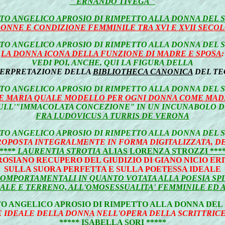
"
ERNANDO TIVEGA
"
TO ANGELICO APROSIO DI RIMPETTO ALLA DONNA DEL 
ONNE E CONDIZIONE FEMMINILE TRA XVI E XVII SECO
TO ANGELICO APROSIO DI RIMPETTO ALLA DONNA DEL 
LA DONNA ICONA DELLA FUNZIONE DI MADRE E SPOSA
:
VEDI POI, ANCHE, QUI LA FIGURA DELLA
TERPRETAZIONE DELLA
BIBLIOTHECA CANONICA
DEL TE
TO ANGELICO APROSIO DI RIMPETTO ALLA DONNA DEL 
E MARIA QUALE MODELLO PER OGNI DONNA COME MAD
SULL'"IMMACOLATA CONCEZIONE" IN UN INCUNABOLO DI
FRA LUDOVICUS A TURRIS DE VERONA
TO ANGELICO APROSIO DI RIMPETTO ALLA DONNA DEL 
PROPOSTA INTEGRALMENTE IN FORMA DIGITALIZZATA, D
****
LAURENTIA STROTIA
ALIAS LORENZA STROZZI ****
ROSIANO RECUPERO DEL GIUDIZIO DI GIANO NICIO ER
SULLA SUORA PERFETTA E SULLA POETESSA IDEALE
COMPORTAMENTALI IN QUANTO VOTATA ALLA POESIA SPI
LE E TERRENO, ALL'OMOSESSUALITA' FEMMINILE ED 
TO ANGELICO APROSIO DI RIMPETTO ALLA DONNA DEL
 IDEALE DELLA DONNA NELL'OPERA DELLA SCRITTRIC
***** ISABELLA SORI *****