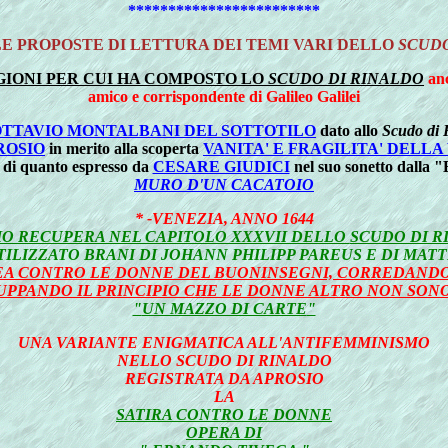
************************
LE PROPOSTE DI LETTURA DEI TEMI VARI DELLO
SCUDO
GIONI PER CUI HA COMPOSTO LO
SCUDO DI RINALDO
an
amico e corrispondente di Galileo Galilei
OTTAVIO MONTALBANI DEL SOTTOTILO
dato allo
Scudo di 
ROSIO
in merito alla scoperta
VANITA' E FRAGILITA' DELLA
 di quanto espresso da
CESARE GIUDICI
nel suo sonetto dalla "
MURO D'UN CACATOIO
* -VENEZIA, ANNO 1644
IO RECUPERA NEL CAPITOLO XXXVII DELLO
SCUDO DI R
ILIZZATO BRANI DI JOHANN PHILIPP PAREUS E DI MA
EA
CONTRO LE DONNE DEL BUONINSEGNI, CORREDANDOL
UPPANDO IL PRINCIPIO CHE LE DONNE ALTRO NON SON
"
UN MAZZO DI CARTE
"
UNA VARIANTE ENIGMATICA ALL'ANTIFEMMINISMO
NELLO
SCUDO DI RINALDO
REGISTRATA DA APROSIO
LA
SATIRA CONTRO LE DONNE
OPERA DI