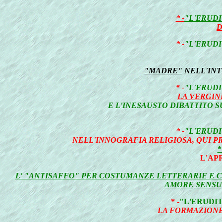
* -
"L'ERUDI
D
* -
"L'ERUDI
"
MADRE
"
NELL'IN
* -
"L'ERUDI
LA VERGIN
E L'INESAUSTO DIBATTITO 
* -
"L'ERUDI
NELL'INNOGRAFIA RELIGIOSA, QUI 
*
L'AP
L' "ANTISAFFO" PER COSTUMANZE LETTERARIE E 
AMORE SENSUA
* -
"L'ERUDI
LA FORMAZIONE