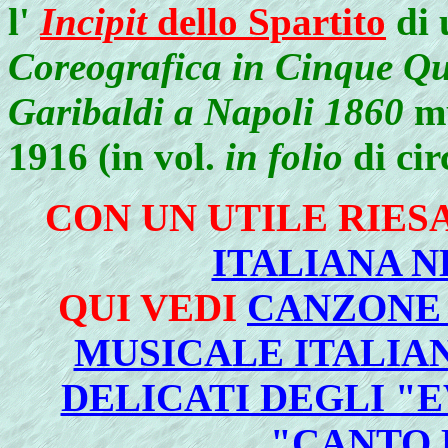
l'
Incipit
dello Spartito
di 
Coreografica in Cinque Q
Garibaldi a Napoli 1860
mu
1916 (in vol.
in folio
di cir
CON UN UTILE RIES
ITALIANA 
QUI VEDI
CANZONE 
MUSICALE ITALIAN
DELICATI DEGLI "E
"CANTO 