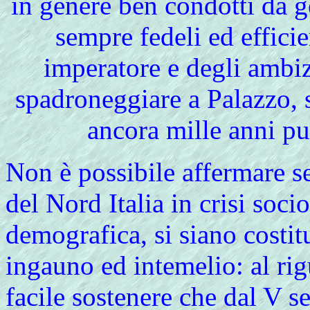
in genere ben condotti da g
sempre fedeli ed effici
imperatore e degli ambi
spadroneggiare a Palazzo, 
ancora mille anni pu
Non è possibile affermare se
del Nord Italia in crisi soc
demografica, si siano costitui
ingauno ed intemelio: al ri
facile sostenere che dal V s