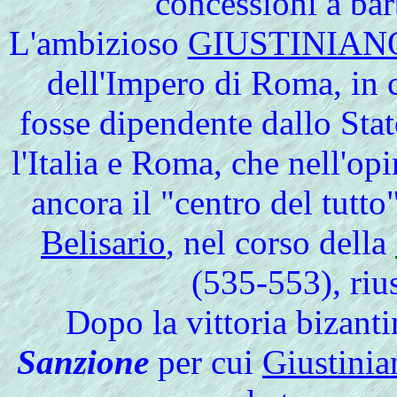
concessioni a ba
L'ambizioso
GIUSTINIAN
dell'Impero di Roma, in 
fosse dipendente dallo Stat
l'Italia e Roma, che nell'o
ancora il "centro del tutto"
Belisario
, nel corso della
(535-553), riu
Dopo la vittoria bizant
Sanzione
per cui
Giustinia