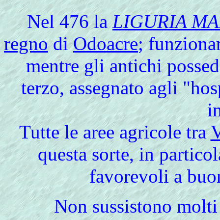
Nel 476 la
LIGURIA MA
regno
di
Odoacre
; funziona
mentre gli antichi posse
terzo, assegnato agli "hos
i
Tutte le aree agricole tra
V
questa sorte, in particol
favorevoli a buon
Non
sussistono molti 