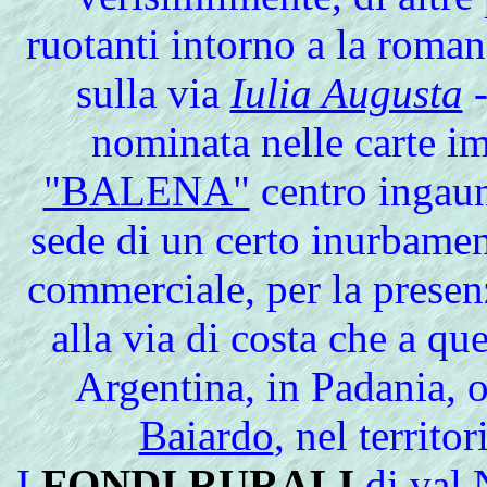
ruotanti intorno a
la
romana
sulla via
Iulia Augusta
-
nominata nelle carte i
"BALENA"
centro ingauno
sede di un certo inurbamen
commerciale, per la presenz
alla via di costa che a que
Argentina, in Padania, 
Baiardo
, nel territo
I
FONDI RURALI
di
val 