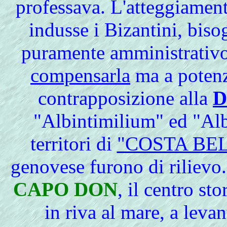
professava.
L'atteggiamen
indusse i Bizantini, biso
puramente amministrativo 
compensarla
ma a potenzi
contrapposizione alla
D
"Albintimilium" ed "Alb
territori di
"COSTA BEL
genovese furono di rilievo
CAPO DON
, il centro st
in riva al mare, a leva