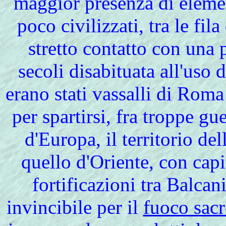
maggior presenza di elemen
poco civilizzati, tra le fila
stretto contatto con una 
secoli disabituata all'uso
erano stati vassalli di Roma
per spartirsi, fra troppe g
d'Europa, il territorio d
quello d'Oriente, con cap
fortificazioni tra Balcan
invincibile per il
fuoco sac