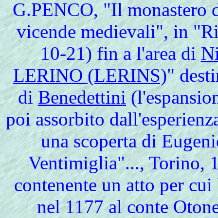
G.PENCO, "Il monastero del
vicende medievali", in "R
10-21) fin a l'area di
N
LERINO (LERINS)
" dest
di
Benedettini
(l'espansio
poi assorbito dall'esperien
una scoperta di Eugenio
Ventimiglia"..., Torino,
contenente un atto per cui
nel 1177 al conte Otone