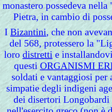
monastero possedeva nella 
Pietra, in cambio di pos
I
Bizantini
, che non avevan
del 568, protessero la "Li
loro
distretti
e installandovi
questi
ORGANISMI ER
soldati e vantaggiosi per 
simpatie degli indigeni ag
dei disertori Longobardi 
nell'esercito greco (non è 