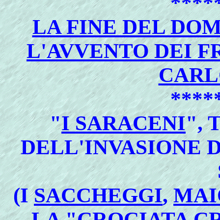
****
LA FINE DEL DO
L'AVVENTO DEI F
CARL
****
"
I SARACENI
",
DELL'INVASIONE 
(I
SACCHEGGI
,
MAI
LA
"CROCIATA C