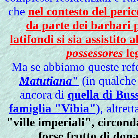
che
nel contesto del peri
da parte dei barbari 
latifondi si sia assistito 
possessores
leg
Ma se abbiamo queste ref
Matutiana
"
(in qualche
ancora di
quella di Bus
famiglia "Vibia")
, altret
"ville imperiali", circonda
forse frutto di dona