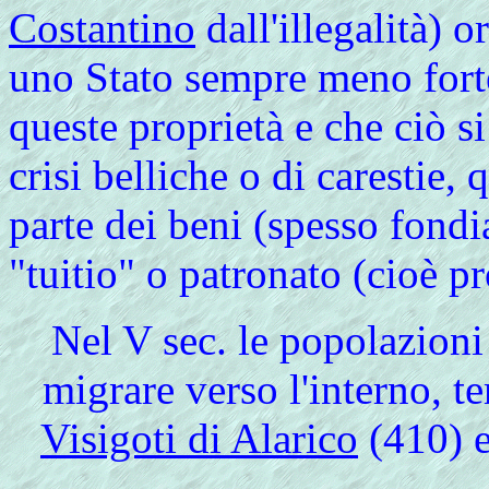
Costantino
dall'illegalità) 
uno Stato sempre meno forte
queste proprietà e che ciò si
crisi belliche o di carestie
parte dei beni (spesso fondi
"tuitio" o patronato (cioè p
Nel
V sec. le popolazioni 
migrare verso l'interno, te
Visigoti di Alarico
(410) 