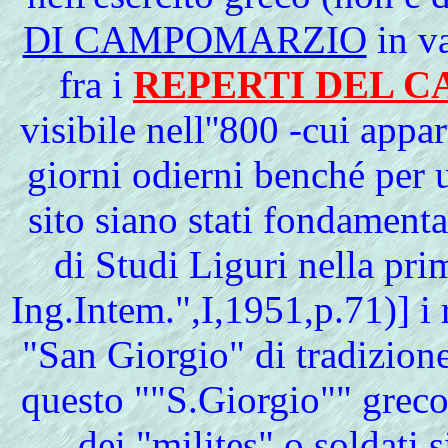
DI CAMPOMARZIO
in va
fra i
REPERTI DEL C
visibile nell''800 -cui app
giorni odierni benché per 
sito siano stati fondamental
di Studi Liguri nella pri
Ing.Intem.",I,1951,p.71)] i r
"San Giorgio" di tradizion
questo ""S.Giorgio"" greco 
dei "milites" o soldati s