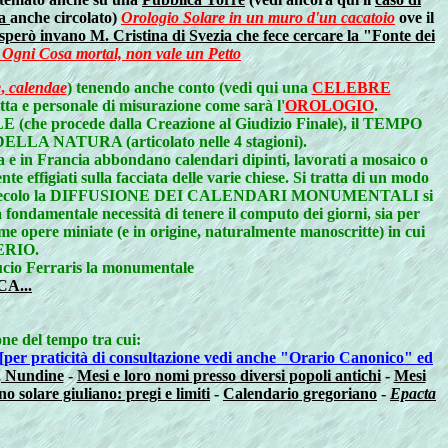
ta
anche circolato)
Orologio Solare in un muro d'un cacatoio
ove il
i- sperò invano M. Cristina di Svezia che fece cercare la "Fonte dei
 / Ogni Cosa mortal, non vale un Petto
e
,
calendae
) tenendo anche conto (vedi qui una
CELEBRE
tta e personale di misurazione come sarà l'
OROLOGIO
.
(che procede dalla Creazione al Giudizio Finale), il TEMPO
ELLA NATURA (articolato nelle 4 stagioni).
a e in Francia abbondano calendari dipinti, lavorati a mosaico o
nte effigiati sulla facciata delle varie chiese. Si tratta di un modo
secolo la DIFFUSIONE DEI CALENDARI MONUMENTALI si
a fondamentale necessità di tenere il computo dei giorni, sia per
e opere miniate (e in origine, naturalmente manoscritte) in cui
ERIO.
ucio Ferraris la monumentale
A...
one del tempo tra cui:
[per praticità di consultazione vedi anche "Orario Canonico" ed
i, Nundine
-
Mesi e loro nomi presso diversi popoli antichi
-
Mesi
o solare giuliano: pregi e limiti
-
Calendario gregoriano
-
Epacta