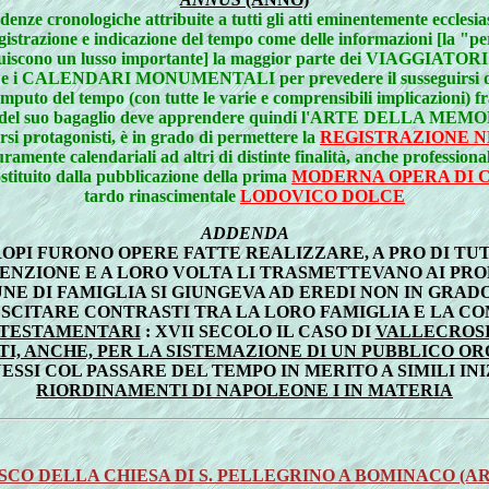
adenze cronologiche attribuite a tutti gli atti eminentemente ecclesiast
egistrazione e indicazione del tempo come delle informazioni [la "pe
tituiscono un lusso importante] la maggior parte dei VIAGGIATORI
ENDARI MONUMENTALI per prevedere il susseguirsi di giorni 
mputo del tempo (con tutte le varie e comprensibili implicazioni) f
del suo bagaglio deve apprendere quindi l'ARTE DELLA MEMOR
ersi protagonisti, è in grado di permettere la
REGISTRAZIONE NE
ramente calendariali ad altri di distinte finalità, anche professional
stituito dalla pubblicazione della prima
MODERNA OPERA DI 
tardo rinascimentale
LODOVICO DOLCE
ADDENDA
PI FURONO OPERE FATTE REALIZZARE, A PRO DI TUT
ENZIONE E A LORO VOLTA LI TRASMETTEVANO AI PRO
UNE DI FAMIGLIA SI GIUNGEVA AD EREDI NON IN GRA
SUSCITARE CONTRASTI TRA LA LORO FAMIGLIA E LA CO
 TESTAMENTARI
: XVII SECOLO IL CASO DI
VALLECROSIA
, ANCHE, PER LA SISTEMAZIONE DI UN PUBBLICO ORO
SSI COL PASSARE DEL TEMPO IN MERITO A SIMILI INI
RIORDINAMENTI DI NAPOLEONE I IN MATERIA
DELLA CHIESA DI S. PELLEGRINO A BOMINACO (AR) SE