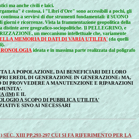
ici ma anche civili e laici.
rgamena" è costosa, i "Libri d'Ore" sono accessibili a pochi, gli
 continua a servirsi di due strumenti fondamentali: il SUONO
e ricorrenze. Vista la frammentazione geopolitica della
ra distinte aree geografico-sociopolitiche. Il PELLEGRINO, e
IZZAZIONE, un meccanismo intellettuale che, variamente
LLA MEMORIA DI DATI DI VARIA UTILITA'
(da quelli
i).
CRONOLOGIA
ideata e in massima parte realizzata dal poligrafo
TA LA POPOLAZIONE, DAI BENEFICIARI DEI LORO
PRI EREDI, DI GENERAZIONE IN GENERAZIONE: MA,
DO DI PROVVEDERE A MANUTENZIONE E RIPARAZIONI
MUNITA'.
 (IM)
E IL
LOGIO A SCOPO DI PUBBLICA UTILITA'
ZIATIVE SINO AI NECESSARI
C. XIII PP.293-297 CUI SI FA RIFERIMENTO PER LA