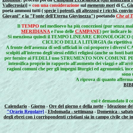
Vallecrosia
)] =
con una considerazione
sul
memento mori
di
C. Gi
poeta ammonì tutti
(
specie i potenti, gli altezzosi e i ricchi, co
Giovani" e la "Fonte dell'Eterna Giovinezza"
) poetando
Che al T
Il
TEMPO
nel medioevo ha più concezioni (pur senza mai 
MERIDIANA
e l'uso delle
CAMPANE
) per indicare l
Si menziona quindi il TEMPO LINEARE CRONOLOGICO (il 
CICLICO DELLA LITURGIA (la ripetitiva suc
A fronte dell'assenza di sedi ufficiali in cui proporre i diver
scolpiti all'interno degli stessi edifici religiosi (anche su fonti 
per fornire ai FEDELI uno STRUMENTO NON COMUNE P
intensifica proprio in rapporto all'aumento dei viaggi e all'arri
ragioni comuni che per gli impegni liturgici ed agronomici, in
sono
A riprova di quanto afferma
BIB
cui è demandato il co
Calendario
-
Giorno
-
Ore del giorno e della notte
-
Ideazione del
"Orario Regolare]
-
Ebdomada - settimana
-
Domenica - sabat
degli ebrei con i corrispondenti cristiani sia in campo civile che 