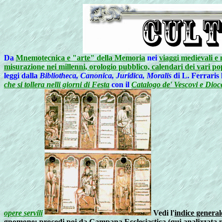
Da
Mnemotecnica e "arte" della Memoria
nei
viaggi medievali e 
misurazione nei millenni, orologio pubblico, calendari dei vari p
leggi dalla
Bibliotheca, Canonica, Juridica, Moralis
di L. Ferraris 
che si tollera nelli giorni di Festa
con il
Catalogo de' Vescovi e Dioce
opere servili
Vedi l'
indice general
gnomone
: procedi poi da
Campana Ecclesiastica (qui analizzata n