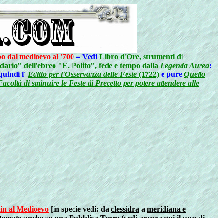
mpo dal medioevo al '700
=
Vedi
Libro d'Ore, strumenti di
dario" dell'ebreo "E. Polito", fede e tempo dalla
Legenda Aurea
:
quindi l'
Editto per l'Osservanza delle Feste
(1722)
e pure
Quello
acoltà di sminuire le Feste di Precetto per potere attendere alle
sin al Medioevo
[in specie vedi: da
clessidra
a
meridiana e
stemato anche su una
Pubblica Torre
(vedi ancora qui il
caso di