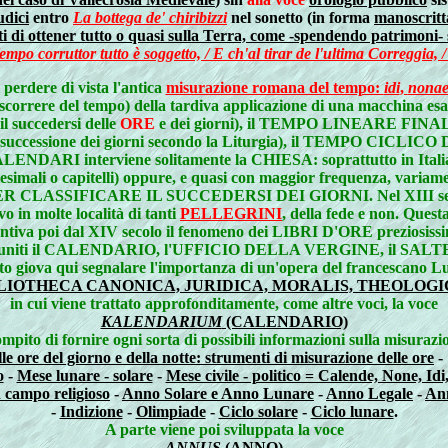
udici
entro
La bottega de' chiribizzi
nel sonetto (in forma
manoscrit
nvinti di ottener tutto o quasi sulla Terra, come -spendendo patrimon
empo corruttor tutto è soggetto, / E ch'al tirar de l'ultima Correggia,
perdere di vista l'antica
misurazione romana del tempo:
idi
,
nona
o scorrere del tempo) della tardiva applicazione di una macchina esa
succedersi delle
ORE
e dei giorni), il TEMPO LINEARE FINALE 
cessione dei giorni secondo la Liturgia), il TEMPO CICLICO D
si CALENDARI interviene solitamente la CHIESA: soprattutto in Itali
battesimali o capitelli) oppure, e quasi con maggior frequenza, variame
ER CLASSIFICARE IL SUCCEDERSI DEI GIORNI. Nel XIII 
vo in molte località di tanti
PELLEGRINI
, della fede e non. Quest
centiva poi dal XIV secolo il fenomeno dei LIBRI D'ORE preziosissim
 uniti il CALENDARIO, l'UFFICIO DELLA VERGINE, il SALT
to giova qui segnalare l'importanza di un'opera del francescano L
LIOTHECA CANONICA, JURIDICA, MORALIS, THEOLOGIC
in cui viene trattato approfonditamente, come altre voci, la voce
KALENDARIUM
(CALENDARIO)
mpito di fornire ogni sorta di possibili informazioni sulla misurazi
le ore del giorno e della notte: strumenti di misurazione delle ore
-
o
-
Mese lunare - solare
-
Mese civile - politico = Calende, None, Id
in campo religioso
-
Anno Solare e Anno Lunare
-
Anno Legale
-
Ann
-
Indizione
-
Olimpiade
-
Ciclo solare
-
Ciclo lunare
.
A parte viene poi sviluppata la voce
ANNUS
(ANNO)