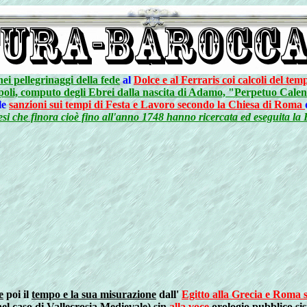
nei pellegrinaggi della fede
al
Dolce e al Ferraris coi calcoli del te
opoli, computo degli Ebrei dalla nascita di Adamo, "Perpetuo Calen
le
sanzioni sui tempi di Festa e Lavoro secondo la Chiesa di Roma
si che finora cioè fino all'anno 1748 hanno ricercata ed eseguita la F
e
poi il
tempo e la sua misurazione
dall'
Egitto alla Grecia e Roma 
el caso di Vallecrosia Medievale
) sin
alla voce
orologio pubblico
si