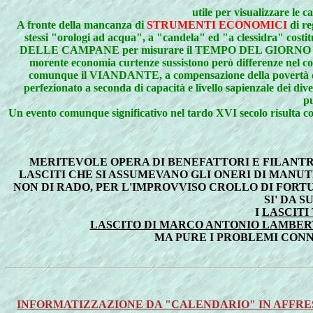
utile per visualizzare le c
A
fronte della mancanza di
STRUMENTI ECONOMICI
di r
stessi "orologi ad acqua", a "candela" ed "a clessidra" cos
DELLE CAMPANE per misurare il TEMPO DEL GIORNO e i CAL
morente economia curtenze sussistono però differenze nel co
comunque il VIANDANTE, a compensazione della povertà 
perfezionato a seconda di capacità e livello sapienzale dei div
pu
Un evento comunque significativo nel tardo XVI secolo risulta co
MERITEVOLE OPERA DI BENEFATTORI E FILANTRO
LASCITI CHE SI ASSUMEVANO GLI ONERI DI MANUT
NON DI RADO, PER L'IMPROVVISO CROLLO DI FORT
SI' DA 
I
LASCITI
LASCITO DI MARCO ANTONIO LAMBERTI
MA PURE I PROBLEMI CONNE
INFORMATIZZAZIONE DA "CALENDARIO" IN AFFRESCO 