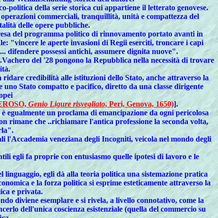
-politica della serie storica cui appartiene il letterato genovese.
i operazioni commerciali, tranquillità, unità e compattezza del
alità delle opere pubbliche.
resa del programma politico di rinnovamento portato avanti in
 "vincere le aperte invasioni di Regii eserciti, troncare i capi
tà... difendere possessi antichi, assumere dignita nuove".
.Vachero del '28 pongono la Repubblica nella necessità di trovare
ità.
dare credibilità alle istituzioni dello Stato, anche attraverso la
re uno Stato compatto e pacifico, diretto da una classe dirigente
opei
NEROSO,
Genio Ligure risvegliato
, Peri, Genova, 1650)
].
gna, è egualmente un proclama di emancipazione da ogni pericolosa
on rimane che ..richiamare l'antica professione la seconda volta,
rla".
uali l'Accademia veneziana degli Incogniti, veicola nel mondo degli
ili egli fa proprie con entusiasmo quelle ipotesi di lavoro e le
el linguaggio, egli dà alla teoria politica una sistemazione pratica
onomica e la forza politica si esprime esteticamente attraverso la
ca e privata.
ndo diviene esemplare e si rivela, a livello connotativo, come la
ncerlo dell'unica coscienza esistenziale (quella del commercio su
ica.