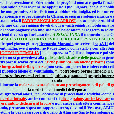
cesso [la conversione di Edemondo] lo pregò ad onorare quella funzi
 splendida e più solenne ne apparisse. Quel Signore, che alle nobil
e che non promise. Si trasferirono ambidue
Vintimiglia
, ed ivi concer
cero apparare superbamente la
Chiesa
, preparare solenne musica e d
sua patria, il
PADRE ANGELICO APROSI
, accademico eruditissi
toli, uno dei più ragguardevoli di cui si vanti oggidì la nobilissima re
 di accompagnare con una sua predica adattata al soggetto la solenn
 temi diversi; qui nel caso de
LA ROSALINDA
il momento della
C
SPACCATO DI STORIA CIVILE E RELIGIOSA NON FACI
nte quel giorno giunse;
Bernardo Morando
ne scrive al
cap.VII
de
Ventimiglia
, ove il
medesimo Padre Egidio col fratello e con altri Sign
IOCESI INTEMELIA
] ", e tappezzata " [all'uso imposto e poi vi
'esterno si provvedeva alla
pulizia delle strade e delle piazze
in gene
ll'epocale scarsa cura dell'
igiene pubblica (ma anche privata)
come 
integrazioni della giustizia
(non senza un posteriore intervento crit
di pubblica igiene di Ventimiglia,
"...potrebbero porger rimedio li Ca
bbero, se fussero così zelanti del publico, quanto del proprio interess
sanità
ialmente la
malaria dovuta al mancato prosciugamento di paludi g
la medicina ed i medici dell'epoca
:
di sgradevoli odori), nell'occasione di processioni e festività -come 
rate ed adornate
, anche con tralci di
olivo
e
palme, anche lavorate
us
, era inibito dedicarsi al lavoro
e non ancora ristrette a commemora
mondo, prostrato sopra un tappeto a terra, davanti il Vescovo, ABIURO
stoli e la parafrasi sopra di quello di Atanasio Santo fece solenne p