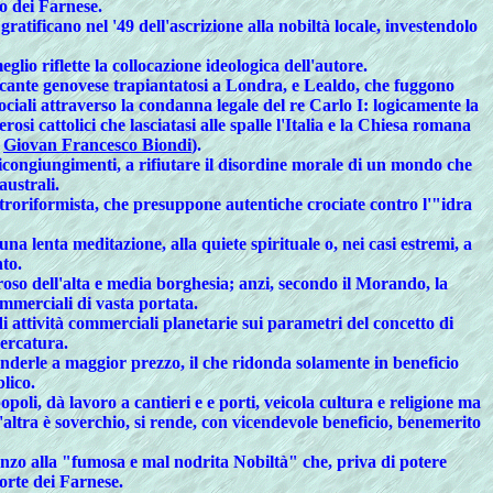
to dei Farnese.
ratificano nel '49 dell'ascrizione alla nobiltà locale, investendolo
io riflette la collocazione ideologica dell'autore.
 mercante genovese trapiantatosi a Londra, e Lealdo, che fuggono
sociali attraverso la condanna legale del re Carlo I: logicamente la
i cattolici che lasciatasi alle spalle l'Italia e la Chiesa romana
o
Giovan Francesco Biondi
).
ricongiungimenti, a rifiutare il disordine morale di un mondo che
australi.
ntroriformista, che presuppone autentiche crociate contro l'"idra
a lenta meditazione, alla quiete spirituale o, nei casi estremi, a
nto.
roso dell'alta e media borghesia; anzi, secondo il Morando, la
ommerciali di vasta portata.
i attività commerciali planetarie sui parametri del concetto di
Mercatura.
venderle a maggior prezzo, il che ridonda solamente in beneficio
lico.
poli, dà lavoro a cantieri e e porti, veicola cultura e religione ma
altra è soverchio, si rende, con vicendevole beneficio, benemerito
nzo alla "fumosa e mal nodrita Nobiltà" che, priva di potere
corte dei Farnese.