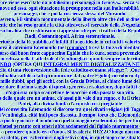
ore viene esercitato da nobilissimi personaggi in Genova... senza sc
ve ad essa, ogni situazione la presuppone nella sua inalterabilità in
personaggi, che è poi la coscienza stessa del Morando.
erena, è il simbolo monumentale della libertà oltre che dell'ordine s
ente che ha reso grande la città attraverso l'esercizio della .Negozia
o località che costituiscono tappe storiche per i traffici della Rep
Rodi, Costantinopoli, Africa settentrionale.
itorio della Repubblica è infatti il luogo ideale in cui tutti i valor
ova il calvinista
Edemondo
(nel
romanzo
) trova la forza di meditar
corso dal buon
frate cappuccino Egidio che lo cura, senza prevenzioni
oncretizza nella Cattedrale di
Ventimiglia
e quindi sempre in territo
ANDO
(OPERA QUI
INTEGRALMENTE DIGITALIZZATA NE
lta di una riconversione alla fede cattolica-romana
si legge:"...Ques
itualità cattolica fatti pronunciare dal padre Egidio] corroborò il 
mille dubbi, aprì gli occhi, con la Grazia Divina, al chiaro lume dell
r dare il primo saggio di questa generosa risoluzione, dopo fatti
d'ogni sua colpa scancellare le macchie della passata sua vita.
io della quale era un'anima, ch'assai più vale d'un regno, e fu il tr
Padri, alla divina bontà d'acquisto così pregiabile
l convertito Edemondo si discorse tra quei divoti religiosi [di Tag
i Ventimiglia
, città indi poco discosta, il tempo, torto che Edemondo 
a pochi giorni: e il modo con quella maggiore solennità che per loro
iatosi pertanto con teneri abbracciamenti dal figliolo nuovamente 
dò a prendere quanto era d'uopo
. Si trasferì a
REZZO
luogo non mol
idotto, per ischermirsi dagli estivi colpi, in quel luogo che situato