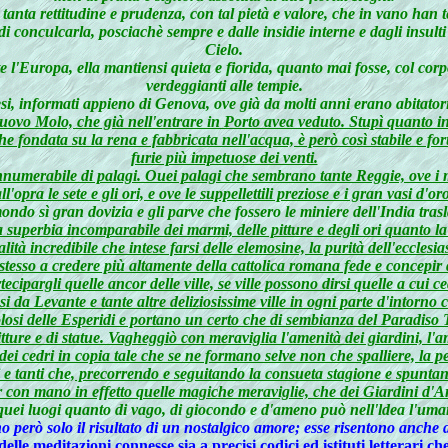
 tanta rettitudine e prudenza, con tal pietà e valore, che in vano han t
a, di conculcarla, posciachè sempre e dalle insidie interne e dagli insul
Cielo.
 l'Europa, ella mantiensi quieta e fiorida, quanto mai fosse, col corpo 
verdeggianti alle tempie.
nglesi, informati appieno di Genova, ove già da molti anni erano abi
uovo Molo, che già nell'entrare in Porto avea veduto. Stupì quanto in
he fondata su la rena e fabbricata nell'acqua, è però così stabile e for
furie più impetuose dei venti.
umerabile di palagi. Ouei palagi che sembrano tante Reggie, ove i mar
l'opra le sete e gli ori, e ove le suppellettili preziose e i gran vasi d
o sì gran dovizia e gli parve che fossero le miniere dell'India tras
a superbia incomparabile dei marmi, delle pitture e degli ori quanto la
tà incredibile che intese farsi delle elemosine, la purità dell'ecclesias
e stesso a credere più altamente della cattolica romana fede e concepi
tecipargli quelle ancor delle ville, se ville possono dirsi quelle a cui 
a Levante e tante altre deliziosissime ville in ogni parte d'intorno c
olosi delle Esperidi e portano un certo che di sembianza del Paradiso T
ure e di statue. Vagheggiò con meraviglia l'amenità dei giardini, l'ampie
dei cedri in copia tale che se ne formano selve non che spalliere, la pe
ari e tanti che, precorrendo e seguitando la consueta stagione e spu
ccar con mano in effetto quelle magiche meraviglie, che dei Giardini d
uei luogi quanto di vago, di giocondo e d'ameno può nell'ldea l'umano 
però solo il risultato di un nostalgico amore; esse risentono anche di
elle meditazioni connesse sia a precisi codici ed istituti letterari c