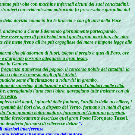
entato più volte con machine infernali alcuni dei suoi concittadini,
ti stranieri con evidentissimo patrocinio fu preservata e garantita dal
della dovizia colmo in tra le braccia e con gli ulivi della Pace
tatori, andavano a Conte Edemondo giornalmente partecipando.
tese esser opera di pochissimi anni quella gran machina, che altre
te che mette freno all'ire più orgogliose del mare e impone legge alle
mi che gli adornan di fuori, tolgon il pregio a quei di Paro, ove
'oro e d'argento possono adeguarsi a gran tesori
.
late in Genova.
 frequenza numerosa del popolo, il concorso nobile dei cittadini, la
tico culto e la maestà degli uffici divini.
r qualche seme d'inclinazione a ridurvisi in grembo.
cedono di superbia, d'abitazioni e di numero d'abiatori molte città.
he, gareggiando l'una con l'altra, gareggiano tutte insieme con gli
errestre.
zza dei laghi, i giuochi delle fontane, l'artificio delle uccelliere, i
rpetuità dei fiori che, a dispetto del Verno, formano in molti di quei
ntando l'uno quando lìaltro matura, formano un'Autunno perpetuo.
'Armida favolosamente descrisse quel gran Poeta
[Torquato Tasso].
desiderio formarsi di villerecce delizie
".
 ulteriori interferenze
.
he alla Weltanschauung storica dell'autore.