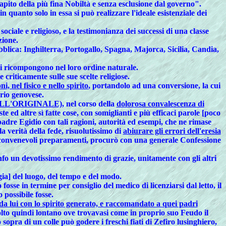
apito della più fina Nobiltà e senza esclusione dal governo".
 quanto solo in essa si può realizzare l'ideale esistenziale dei
ociale e religioso, e la testimonianza dei successi di una classe
zione.
ubblica: Inghilterra, Portogallo, Spagna, Majorca, Sicilia, Candia,
i si ricompongono nel loro ordine naturale.
e criticamente sulle sue scelte religiose.
, nel fisico e nello spirito
, portandolo ad una conversione, la cui
rio genovese.
LL'ORIGINALE)
, nel corso della
dolorosa convalescenza di
te ed altre sì fatte cose, con somiglianti e più efficaci parole [poco
padre Egidio con tali ragioni, autorità ed esempi, che ne rimase
a verità della fede, risuolutissimo di
abiurare gli errori dell'eresia
 i convenevoli preparamenti, procurò con una generale Confessione
ionfo un devotissimo rendimento di grazie, unitamente con gli altri
gia] del luogo, del tempo e del modo.
fosse in termine per consiglio del medico di licenziarsi dal letto, il
 possibile fosse.
da lui con lo spirito generato, e raccomandato a quei padri
to quindi lontano ove trovavasi come in proprio suo Feudo
il
 sopra di un colle può godere i freschi fiati di Zefiro lusinghiero,