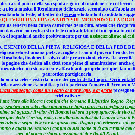
destra sul pomo della sua spada e giurò di mantenere e col ferro e col
 a piena musica il Rendimento delle grazie secondato dall'applauso e
esaltando la Fede, abbattendo l'
eresia
e lodando il candidato suggel
QUI VEDI UNA LUNGA NOTA SUL MORANDO E LA DIGI
ura
da tenersi nella
chiesa cattedrale della città
, atteso che ricopriv
ono davvero concentrarsi tutte le contraddizioni di un'epoca in cui 
a di segnalarsi anche positivamente per un
assistenzialismo ai cet
ad
ESEMPIO DELLA PIETA' RELIGIOSA E DELLA FEDE D
eligioso zelo ed umana pietà, accoglie a Loano il povero Lealdo, fe
Rosalinda, finalmente salva dalle persecuzioni, ritrova la serenità 
pagine che dedica alla città sono piene di ammirazione; anche quan
 metastorico ma sicuramente affascinante proprio per quel tanto di 
patriottica partigianeria.
(dopo una celere vista dal mare dei
centri della Liguria Occidentale
della narrazione esemplifica già in partenza l'amore di Bernardo M
irata bendegna, come un Teatro di maraviglie, e di glorie
proseguendo
celebrativo =
fiume Varo alla Macra i confini che formano il Ligustico Regno. Reg
'altra, sembra una sola città continuata e lunga duecento miglia; sì po
nima ad aguzzar il valor dei Romani ed ora a propugnacolo invitto alla
re quel della Corsica, isola, che allontanandosi da Genova verso il Po
polazioni a segno tale che da questo solo Regno può estrarre a suo pro 
nnino e dilata nel Mondo i confini al suo nome di là dal termine dell'
men di prima e signora assoluta di due floridi Regni.