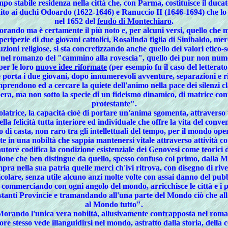
mpo stabile residenza nella città che, con Parma, costituisce il duca
adito ai duchi Odoardo (1622-1646) e Ranuccio II (1646-1694) che lo g
nel 1652 del
feudo di Montechiaro
.
ndo ma è certamente il più noto e, per alcuni versi, quello che megl
e peripezie di due giovani cattolici, Rosalinda figlia di Sinibaldo,
tuzioni religiose, si sta concretizzando anche quello dei valori etico-
a nel romanzo del "cammino alla rovescia", quello dei pur non numeros
per le loro
nuove idee riformate
(per esempio fu il caso del letterat
e porta i due giovani, dopo innumerevoli avventure, separazioni e 
rendono ed a cercare la quiete dell'animo nella pace dei silenzi cl
era, ma non sotto la specie di un fideismo dinamico, di matrice co
protestante".
latrice, la capacità cioè di portare un'anima sgomenta, attraverso un
lla felicità tutta interiore ed individuale che offre la vita del conve
di casta, non raro tra gli intellettuali del tempo, per il mondo ope
te in una nobiltà che sappia mantenersi vitale attraverso attività c
tore codifica la condizione esistenziale dei Genovesi come teorici d
one che ben distingue da quello, spesso confuso col primo, dalla 
pra nella sua patria quelle merci ch'ivi ritrova, con disegno di ri
icolare, senza utile alcuno anzi molte volte con assai danno del pubb
 commerciando con ogni angolo del mondo, arricchisce le città e i po
stanti Provincie e tramandando all'una parte del Mondo ciò che all'
al Mondo tutto".
l Morando l'unica vera nobiltà, allusivamente contrapposta nel roma
re stesso vede illanguidirsi nel mondo, astratto dalla storia, della 