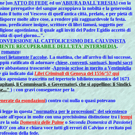
one [un
ATTO DI FEDE
ed un'
ABIURA DALL'ERESIA
] con la
issime prerogative del sangue accoppiava la nobiltà e la generosità
tato il tutto col Vescovo di quell'antica città, prelato, e per pietà di
isporre molte altre cose, a rendere più ragguardevole fa festa.
mo, predicatore insigne, scrittore di libri famosi, soggetto per
ligione agostiniana, il quale agli inviti del Padre Egidio accettò di
ità di quel giorno...".
ONVERSIONE AL CATTOLICESIMO DEL CALVINISTA
LMENTE RECUPERABILE DELL'ETA' INTERMEDIA
.
l
romanzo
:
ori lietamente l'accolse
. La mattina, che all'arrivo di lui successe,
eppiù ratificato di adornare
chiese, conventi, santuari, luoghi sacri
re abbastanza trascurate -
Aprosio scrisse in merito a Ventimiglia
già indicato dai
Libri Criminali
di Genova del 1556/'57 qui
ico aprosiano trascritto nel tepertorio biblioteconomico del 1673
pitani, li Commissarii, o Governatori, che si appellino: li Sindici,
e..."
) : con gravi conseguenze per la
enerate da esondazioni
) contro cui nulla o quasi potevano
si legge in questa
"normativa per le processioni" del seicentesco
ate all'epoca in molte con una precisissima distinzione tra i
tempi
re la sola
Domenica delle Palme
o
Seconda Domenica di Passione
]
' con alta e chiara voce tutti gli errori di Calvino e recitato poi
rofession della fede.