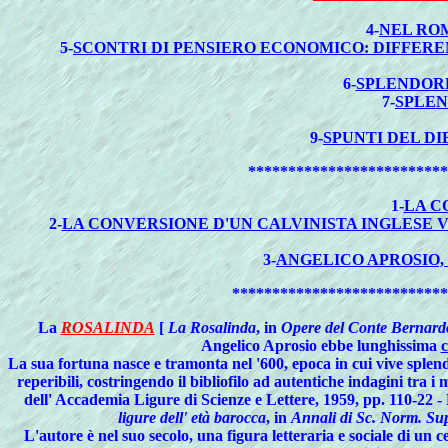
4-
NEL RO
5-
SCONTRI DI PENSIERO ECONOMICO: DIFFERE
6-
SPLENDORE
7-
SPLEN
9-
SPUNTI DEL D
*************************
1-
LA C
2
-
LA CONVERSIONE D'UN CALVINISTA INGLESE V
3-
ANGELICO APROSIO,
***************************
La
ROSALINDA
[
La Rosalinda
, in
Opere del Conte Bernar
Angelico Aprosio ebbe lunghissima
c
La sua fortuna nasce e tramonta nel '600, epoca in cui vive splendo
reperibili, costringendo il bibliofilo ad autentiche indagini tra 
dell' Accademia Ligure di Scienze e Lettere, 1959, pp. 110-
ligure dell' età barocca
, in
Annali di Sc. Norm. Sup
L'autore è nel suo secolo, una figura letteraria e sociale di un c