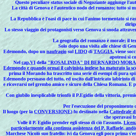
Questo peculiare status sociale di Negoziante aggiunge l'aut
La città di Genova è l'autentico nodo del romanzo; tutto si muo
La Repubblica è l'oasi di pace in cui l'animo tormentato si rass
dirig
Lo stesso viaggio dei protagonisti verso Genova si snoda attravers
La geografia del romanzo è morale; il terr
Solo dopo una visita alle chiese di Gen
Edemondo, dopo un
naufragio
sul
LIDO
di
TAGGIA
, viene soc
apoteosi si c
Nel
cap.VI
della
"ROSALINDA" DI BERNARDO MOR
Edemondo e quando ormai il calvinista inglese ha maturato la sce
prima il Morando ha trascritto una serie di esempi di pura spir
Edemondo persuaso del tutto, ed uscito dall'intricato labirinto di 
e ricovrarsi nel grembo amico e sicuro della Chiesa Romana. E pe
Con giubilo inesplicabile trionfò il P.Egidio della vittoria, prem
Per l'esecuzione del proponimento de
Il
luogo (per la
CONVERSIONE
) fu destinato nella
Cattedrale d
che speravasi fr
Volle il P. Egidio prender egli stesso di ciò l'assunto.
Licenz
particolarmente alla continua assistenza del P. Raffaele, an
Marchese Nicolò suo fratello: ivi da Genova egli poco prima s'era r