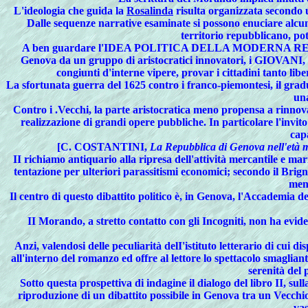
L
'ideologia che guida la
Rosalinda
risulta organizzata secondo un
Dalle sequenze narrative esaminate si possono enuciare alcuni 
territorio repubblicano, po
A
ben guardare l'IDEA POLITICA DELLA MODERNA REP
Genova da un gruppo di aristocratici innovatori, i GIOVANI, e c
congiunti d'interne vipere, provar i cittadini tanto libe
La sfortunata guerra del 1625 contro i franco-piemontesi, il gra
una
Contro i .Vecchi, la parte aristocratica meno propensa a rinnovar
realizzazione di grandi opere pubbliche. In particolare l'invito
cap
[C. COSTANTINI,
La Repubblica di Genova nell'età 
II richiamo antiquario alla ripresa dell'attività mercantile e m
tentazione per ulteriori parassitismi economici; secondo il Brig
ment
Il centro di questo dibattito politico è, in Genova, l'Accademia d
II Morando, a stretto contatto con gli Incogniti, non ha eviden
Anzi, valendosi delle peculiarità delI'istituto letterario di cui d
all'interno del romanzo ed offre al lettore lo spettacolo smaglia
serenità del
Sotto questa prospettiva di indagine il dialogo del libro II, su
riproduzione di un dibattito possibile in Genova tra un Vecchio,
vas