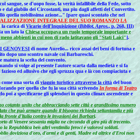
 sangue, se d'uopo fosse, la verità infallibile della Fede, sotto
 dal giubilo dei Circostanti, ma piu dagli affetti del Convertito.
lò quella nobilissima azione..." [pare quasi scontato che nel
TALIZZAZIONE INTEGRALE DEL SUO ROMANZO
LA
a la carica di
Vicario dell'Inquisizione (
Bibliot. Apros.
, p. 268, III)
da un lato la
Chiesa occupava un ruolo temporale importante e
i meno abbienti in cui non di rado latitavano gli "Stati Laici"
].
EI GENOVESI
di nome Aurelio... ricco assai dei beni di fortuna e
rito dopo uno scontro navale coi Barbareschi.
e matura la scelta del convento.
do si volge al presente l'autore scarta dalla medietà e si fa
fazioso ed allusivo che egli spruzza qua e là con compiaciuta e
) come una sorta di
viaggio turistico attraverso la città
del buon
orando per quella che fu la sua città scrivendo
In forma di Teatro
 poi a specificarne gli splendori in questo climax ascendente e
no cotanto unito che abbracciando sette città e grandissimo numero
polato che può armare quando il bisogno richieda settantamila e più
 fronte d'ltalia contro le invasioni dei Barbari
.
rto di Venere sessanta miglia ne circonda di giro più di trecento.
la Repubblica ben altri ventimila feroci e valorosi soldati.
oblio doviziosa d'oro, d'armi e di genti, Madre ed altrice d'Eroi non