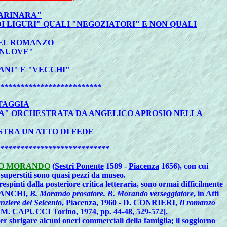
MARINARA"
I LIGURI" QUALI "NEGOZIATORI" E NON QUALI
DEL ROMANZO
 NUOVE"
ANI" E "VECCHI"
*************************
TAGGIA
URA" ORCHESTRATA DA ANGELICO APROSIO NELLA
STRA UN ATTO DI FEDE
***************************
O MORANDO
(
Sestri Ponente
1589 -
Piacenza
1656), con cui
 superstiti sono quasi pezzi da museo.
spinti dalla posteriore critica letteraria, sono ormai difficilmente
 BIANCHI,
B. Morando prosatore. B. Morando verseggiatore
, in Atti
ziere del Seicento
, Piacenza, 1960 - D. CONRIERI,
Il romanzo
di M. CAPUCCI Torino, 1974, pp. 44-48, 529-572].
 per sbrigare alcuni oneri commerciali della famiglia; il soggiorno