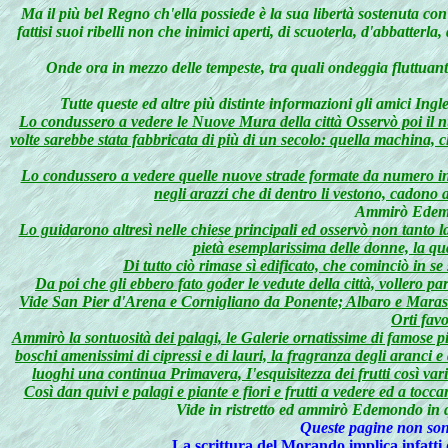
Ma il più bel Regno ch'ella possiede è la sua libertà sostenuta con
fattisi suoi ribelli non che inimici aperti, di scuoterla, d'abbatterl
Onde ora in mezzo delle tempeste, tra quali ondeggia fluttuante
Tutte queste ed altre più distinte informazioni gli amici I
Lo condussero a vedere le Nuove Mura della città Osservò poi il n
volte sarebbe stata fabbricata di più di un secolo: quella machina, c
Lo condussero a vedere quelle nuove strade formate da numero inn
negli arazzi che di dentro li vestono, cadono al
Ammirò Edemond
Lo guidarono altresì nelle chiese principali ed osservò non tanto l
pietà esemplarissima delle donne, la quali
Di tutto ciò rimase sì edificato, che cominciò in s
Da poi che gli ebbero fato goder le vedute della città, vollero par
Vide San Pier d'Arena e Cornigliano da Ponente; Albaro e Marassi d
Orti fav
Ammirò la sontuosità dei palagi, le Galerie ornatissime di famose pitt
boschi amenissimi di cipressi e di lauri, la
fragranza degli aranci e 
luoghi una continua Primavera, I'esquisitezza dei frutti così v
Così dan quivi e palagi e piante e fiori e frutti a vedere ed a to
Vide in ristretto ed ammirò Edemondo in q
Queste pagine non sono 
La scrittura del Morando implica infatti d