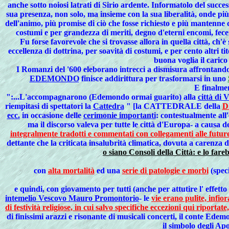
anche sotto noiosi latrati di Sirio ardente. Informatolo del suc
sua presenza, non solo, ma insieme con la sua liberalità, onde più
dell'animo, più promise di ciò che fosse richiesto e più mantenn
costumi e per grandezza di meriti, degno d'eterni encomi, fe
Fu forse favorevole che si trovasse allora in quella città, ch'è 
eccellenza di dottrina, per soavità di costumi, e per cento altri ti
buona voglia il carico
I Romanzi del '600 eleborano intrecci a dismisura affrontando
EDEMONDO
finisce addirittura per trasformarsi in uno
E finalme
":...L'accompagnarono (Edemondo ormai guarito) alla
città di 
riempitasi di spettatori la
Cattedra
" [la CATTEDRALE della
D
ecc.
in occasione delle
cerimonie importanti
: contestualmente all
ma il discorso valeva per tutte le città d'Europa- a causa de
integralmente tradotti e commentati con collegamenti alle future 
dettante che la criticata insalubrità climatica, dovuta a carenza 
o siano Consoli della Città: e lo fare
con
alta mortalità
ed una
serie di patologie e morbi
(spec
e quindi, con giovamento per tutti (anche per attutire l' effetto 
intemelio Vescovo Mauro Promontorio
- le
vie erano pulite, infio
di festività religiose, in cui salvo specifiche eccezioni qui riportate
di finissimi arazzi e risonante di musicali concerti, il conte Ede
il simbolo degli Apo