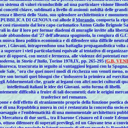
 sistema di valori riconducibile ad una particolare visione filosofico
concetti chiave, sublimati a livello di assiomi: nobiltà delle grand
tenza e libertà dello Stato, suo splendore architettonico e monument
UBBLICA DI GENOVA cui allude il
Morando
, comporta la rip
osì riassunto dal loro capo carismatico Anton Giulio Brignole Sale:
rali in dar il loro per formar diademi di muraglie invitte alla liber
duale abbandono dal '27 dell'alleanza spagnuola, la congiura di G.C
 nuova linea politico-economica e di difendere una difficile neutral
e, i Giovani, intraprendono una battaglia propagandistica volta a ri
 a superare i vieti particolarismi equivale al tentativo di organizza
ace di opporsi, con mezzi e fermezza, alle violenze dei potentati eur
moderna
, in
Storia d'Italia
, Torino 1978,IX, pp. 265-295 (
G.B. VE
arinaresca, trascurata in seguito ai vantaggiosi legami con la Spa
nole Sale, "ora che quei nuovi modi di ricchezza son venuti meno, n
re son tornati quei bisogni che c'indussero la primiera ad esercita
egli Addormentati che, grazie ai legami con altri nuclei culturali q
intellettuali italiani le idee dei Giovani. sotto forma di libelli.
temente difficoltà a fruire di tali documenti; date le origini mercant
trasferisce nel romanzo.
ispone e dell'effetto di straniamento proprio della funzione poetica d
nte di una Repubblica nuova in cui è restaurata la concordia socio-ec
 paesaggio e l'emblematicità di una monumentale architettura pubbli
lla Mercatura di due sorti.., tra il barone Crisauro ed il conte Edemo
 ottuso difensore di superati previlegi, ed un Giovane teso a convi
ta scala) che possiede le latenti energie di rifare grande la Repubbl