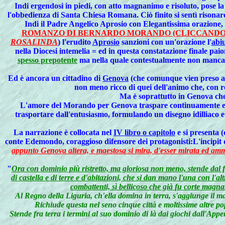
Indi ergendosi in piedi, con atto magnanimo e risoluto, pose la 
l'obbedienza di Santa Chiesa Romana. Ciò finito si sentì risonare
Indi
il
Padre Angelico Aprosio
con Elegantissima orazione, 
ROMANZO DI BERNARDO MORANDO (CLICCANDO 
ROSALINDA
) l'erudito
Aprosio
sanzioni con un'orazione l'
abi
nella Diocesi intemelia = ed in questa constatazione finale pai
spesso prepotente
ma nella quale contestualmente non mancav
Ed
è ancora un cittadino di
Genova
(che comunque vien preso 
non meno ricco di quei dell'animo che, con r
Ma è soprattutto in Genova che 
L
'amore del Morando per Genova traspare continuamente e le 
trasportare dall'entusiasmo, formulando un disegno idilliaco e
La narrazione è collocata nel
IV libro o capitolo
e si presenta 
conte Edemondo, coraggioso difensore dei protagonisti:L'incipit 
appunto Genova altera, e maestosa si mira, d'esser mirata ed amm
"
Ora con dominio più ristretto, ma gloriosa non meno, stende dal 
di castella e di terre e d'abitazioni, che si dan mano l'una con l
combattenti, sì bellicoso che già fu corte magna
Al Regno della Liguria, ch'ella domina in terra, s'aggiunge il ma
Richiude questa nel seno cinque città e moltissime altre po
Stende fra terra i termini al suo dominio di là dai giochi dall'Appe