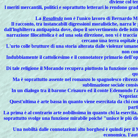
diviene col te
l meriti mercantili, politici e soprattutto letterari lo rendono gr
La
Rosalinda
non è l'unico lavoro di Bernardo Mora
Il racconto, tra instancabili digressioni moralistiche, narra l
dall'lnghilterra antipapista dove, dopo il sovvertimento delle isti
narrazione filocattolica è ad una sola direzione, non vi è tracci
cercano una terra ospitale 
L'urto colle brutture di una storia alterata dalle violenze uman
non comp
Indubbiamente il cattolicesimo e il connotatore primario delI'op
Di tale religione il Morando recupera piuttosto la funzione conso
que
Ma
è soprattutto assente nel romanzo lo spagnolesco ribrezzo 
sublimazione sociale consis
In
un dialogo tra il barone Crisauro ed il conte Edemondo l'au
Negoziazi
Quest'ultima è arte bassa in quanto viene esercitata da chi com
part
La prima è al contrario arte nobilissima in quanto chi la esercita,
soprattutto svolge una funzione mirabile poiché "unisce le più di
Una nobiltà dalle connotazioni alto borghesi è quindi per i
economico, I'auto