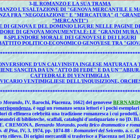
3-
IL ROMANZO E LA SUA TRAMA
MANZO L'ESALTAZIONE DI "GENOVA MERCANTILE E 
NZA FRA "NEGOZIAZIONE" E "MERCATURA" (I "GRAND
"MERCANTI")
 DI GENOVA E DEL DOMINIO LIGURE NELLE PAGINE 
DORE DI GENOVA MONUMENTALE: LE "GRANDI MURA
8-
SPLENDORE MORALE DEI GENOVESI E DEI LIGURI
IBATTITO POLITICO-ECONOMICO GENOVESE TRA "GIOV
********************************************************
ONVERSIONE D'UN CALVINISTA INGLESE MATURATA A 
IENE SANCITA DA UN "ATTO DI FEDE" E DA UN'"ABI
CATTEDRALE DI VENTIMIGLIA
 VICARIO VENTIMIGLIESE DELL'INQUISIZIONE, ORCHE
********************************************************
do Morando
, IV, Barochi, Piacenza, 1662] del genovese
BERNARD
orrispondenza
, è oggi un romanzo senza lettori e i pochi esemplari
ri di effimera celebrità una tradizione romanzesca i cui prodotti, re
i meandri di biblioteche, scaffali, cataloghi d'antiquariato e no [D.
22 - E. CREMONA,
Bernardo Morando, poeta lirico drammatico e roman
. di Pisa
, IV, 3, 1974, pp. 1074-88 -
Romanzieri del Seicento
, a. c. 
erto rilievo. Di origini mercantili si trasferisce a Piacenza nel 1612