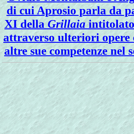
di cui Aprosio parla da p
XI della
Grillaia
intitolat
attraverso ulteriori opere
altre sue competenze nel se