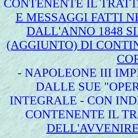
CONTENENTE IL TRAT
E MESSAGGI FATTI N
DALL'ANNO 1848 SI
(AGGIUNTO) DI CONTIN
CO
- NAPOLEONE III IM
DALLE SUE "OPER
INTEGRALE - CON IND
CONTENENTE IL T
DELL'AVVENIRE