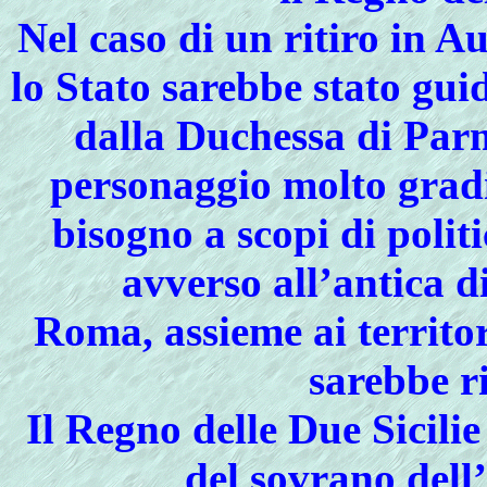
Nel caso di un ritiro in A
lo Stato sarebbe stato gu
dalla Duchessa di Par
personaggio molto gradi
bisogno a scopi di polit
avverso all’antica d
Roma, assieme ai territo
sarebbe r
Il Regno delle Due Sicili
del sovrano dell