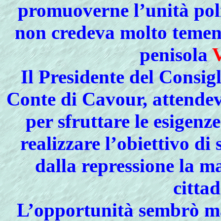
promuoverne l’unità poli
non credeva molto temend
penisola
V
Il Presidente del Consig
Conte di Cavour, attendev
per sfruttare le esigenz
realizzare l’obiettivo di
dalla repressione la m
cittad
L’opportunità sembrò man