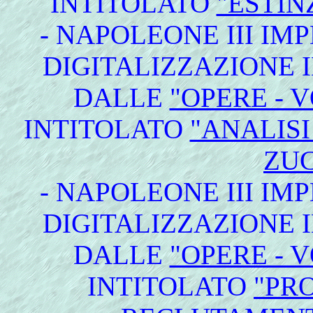
INTITOLATO
"ESTIN
- NAPOLEONE III IM
DIGITALIZZAZIONE I
DALLE
"OPERE - 
INTITOLATO
"ANALIS
ZU
- NAPOLEONE III IM
DIGITALIZZAZIONE I
DALLE
"OPERE - 
INTITOLATO
"PR