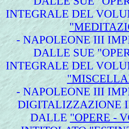
DALLE SUE "OPER
INTEGRALE DEL VOLU
"MEDITAZI
- NAPOLEONE III IM
DALLE SUE "OPER
INTEGRALE DEL VOLU
"MISCELLAN
- NAPOLEONE III IM
DIGITALIZZAZIONE I
DALLE
"OPERE - 