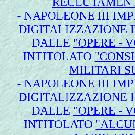
RECLUTAMENT
- NAPOLEONE III IM
DIGITALIZZAZIONE I
DALLE
"OPERE - 
INTITOLATO
"CONSI
MILITARI S
- NAPOLEONE III IM
DIGITALIZZAZIONE I
DALLE
"OPERE - 
INTITOLATO
"ALCU