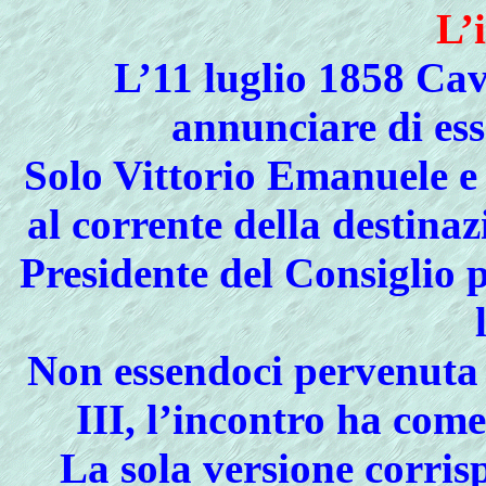
L’
L’11 luglio 1858 Cav
annunciare di ess
Solo Vittorio Emanuele e
al corrente della destinaz
Presidente del Consiglio 
Non essendoci pervenuta 
III, l’incontro ha com
La sola versione corrisp