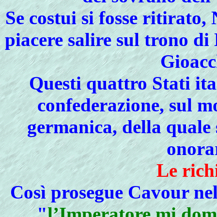
Se costui si fosse ritirato
piacere salire sul trono d
Gioacc
Questi quattro Stati it
confederazione, sul m
germanica, della quale 
onorar
Le rich
Così prosegue Cavour nell
"
l’Imperatore mi dom