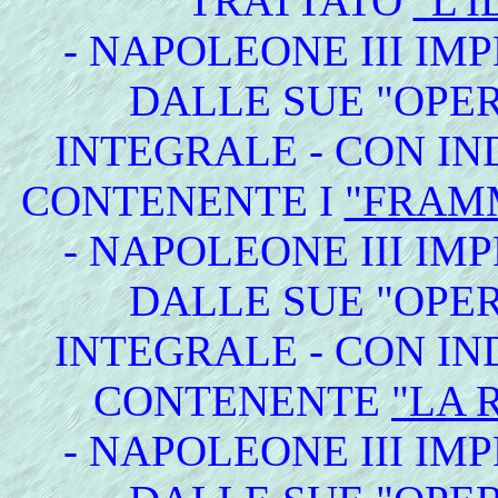
TRATTATO
"L'
- NAPOLEONE III IM
DALLE SUE "OPER
INTEGRALE - CON IN
CONTENENTE I
"FRAMM
- NAPOLEONE III IM
DALLE SUE "OPER
INTEGRALE - CON IN
CONTENENTE
"LA 
- NAPOLEONE III IM