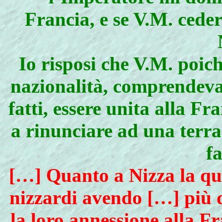
Francia, e se V.M. cede
Io risposi che V.M. poich
nazionalità, comprendeva 
fatti, essere unita alla F
a rinunciare ad una terra 
f
[…] Quanto a Nizza la que
nizzardi avendo […] più d
la loro annessione alla F