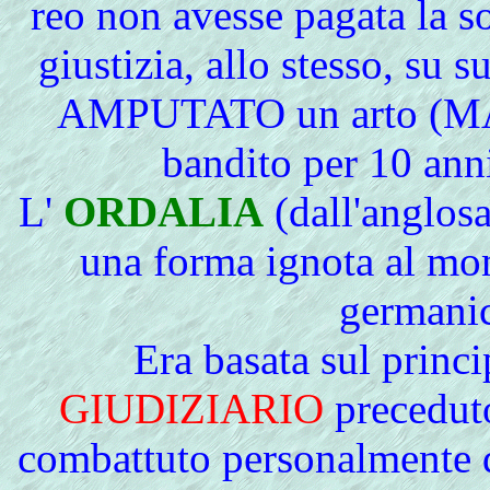
reo non avesse pagata la s
giustizia, allo stesso, su s
AMPUTATO un arto (MAN
bandito per 10 anni
L'
ORDALIA
(dall'anglosa
una forma ignota al mon
germanic
Era basata sul princ
GIUDIZIARIO
preceduto
combattuto personalmente da