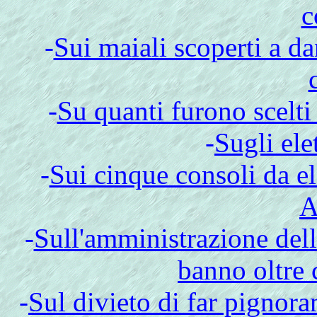
c
-
Sui maiali scoperti a dan
-
Su quanti furono scelti
-
Sugli ele
-
Sui cinque consoli da el
A
-
Sull'amministrazione dell
banno oltre 
-
Sul divieto di far pignora