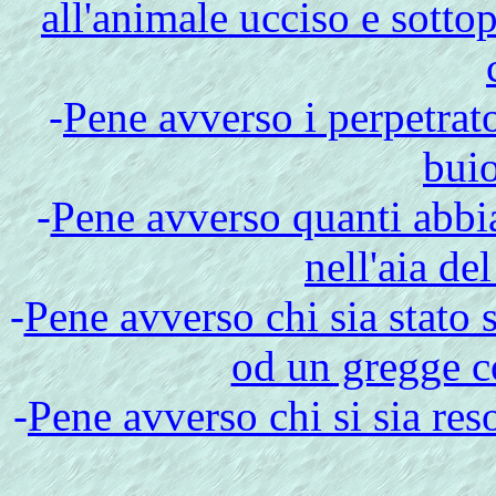
all'animale ucciso e sotto
-
Pene avverso i perpetrato
bui
-
Pene avverso quanti abbi
nell'aia de
-
Pene avverso chi sia stato
od un gregge co
-
Pene avverso chi si sia res