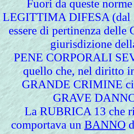
Fuori da queste norm
LEGITTIMA DIFESA (dal X
essere di pertinenza dell
giurisdizione del
PENE CORPORALI SEVER
quello che, nel diritto 
GRANDE CRIMINE cioè 
GRAVE DANNO 
La RUBRICA 13 che rig
comportava un
BANNO
d