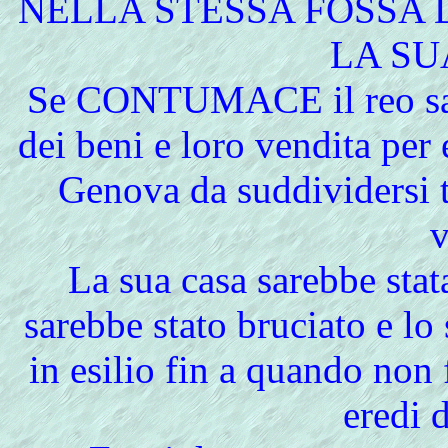
NELLA STESSA FOSSA 
LA SU
Se CONTUMACE il reo sare
dei beni e loro vendita pe
Genova da suddividersi tr
v
La sua casa sarebbe stat
sarebbe stato bruciato e lo
in esilio fin a quando non 
eredi d