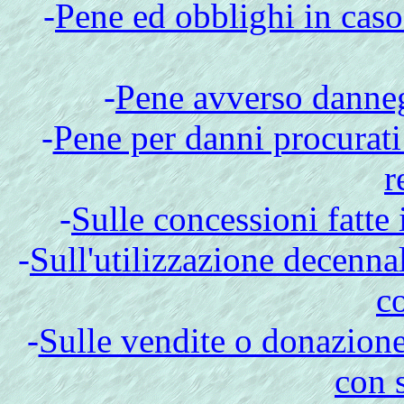
-
Pene ed obblighi in caso 
-
Pene avverso danneg
-
Pene per danni procurati
r
-
Sulle concessioni fatte 
-
Sull'utilizzazione decennal
c
-
Sulle vendite o donazion
con 