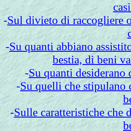
casi
-
Sul divieto di raccogliere o
-
Su quanti abbiano assistito
bestia, di beni va
-
Su quanti desiderano d
-
Su quelli che stipulano c
b
-
Sulle caratteristiche che d
b