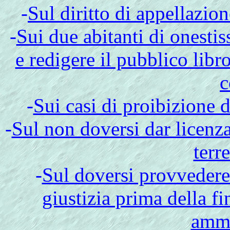
-
Sul diritto di appellazio
-
Sui due abitanti di onest
e redigere il pubblico libro
-
Sui casi di proibizione d
-
Sul non doversi dar licenza 
terr
-
Sul doversi provvedere 
giustizia prima della f
ammi