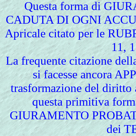
Questa forma di GIU
CADUTA DI OGNI ACCUSA r
Apricale citato per le R
11, 1
La frequente citazione del
si facesse ancora AP
trasformazione del diritto
questa primitiva fo
GIURAMENTO PROBATORIO
dei 