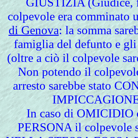
GIUSTIZIA (Giudice, fu
colpevole era comminato 
di Genova
: la somma sarebb
famiglia del defunto e g
(oltre a ciò il colpevole sa
Non potendo il colpevol
arresto sarebbe stato
IMPICCAGIONE
In
caso di OMICIDIO
PERSONA il colpevole 