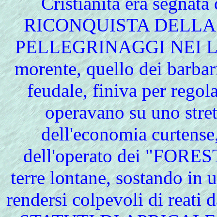
Cristianità era segnata
RICONQUISTA DELLA S
PELLEGRINAGGI NEI LUO
morente, quello dei barbari
feudale, finiva per rego
operavano su uno stret
dell'economia curtens
dell'operato dei "FOREST
terre lontane, sostando in 
rendersi colpevoli di reati d