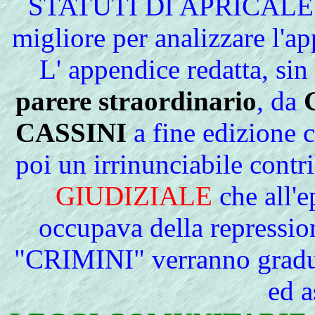
STATUTI DI APRICALE fa s
migliore per analizzare l'ap
L' appendice redatta, sin
parere straordinario
, da
CASSINI
a fine edizione c
poi un irrinunciabile contri
GIUDIZIALE
che all'e
occupava della repressio
"CRIMINI" verranno gradual
ed a