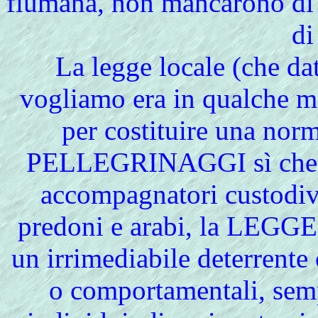
fiumana, non mancarono di 
di
La legge locale (che d
vogliamo era in qualche m
per costituire una norm
PELLEGRINAGGI sì che, me
accompagnatori custodiva
predoni e arabi, la LEGG
un irrimediabile deterrente
o comportamentali, sem