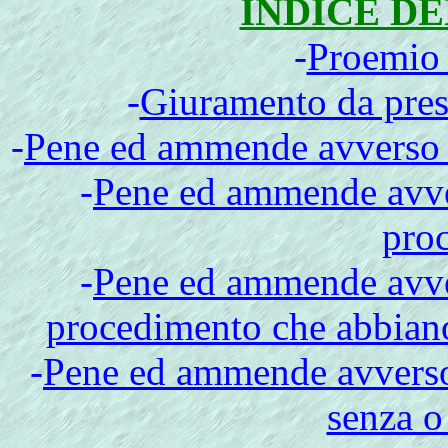
INDICE D
-
Proemio 
-
Giuramento da prest
-
Pene ed ammende avverso gl
-
Pene ed ammende avver
pro
-
Pene ed ammende avver
procedimento che abbiano
-
Pene ed ammende avverso c
senza o