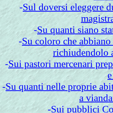
-
Sul doversi eleggere du
magistra
-
Su quanti siano stat
-
Su coloro che abbiano 
richiudendolo 
-
Sui pastori mercenari prepo
e
-
Su quanti nelle proprie abi
a viandan
-
Sui pubblici Co