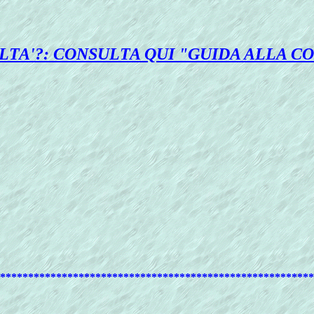
OLTA'?: CONSULTA QUI "GUIDA ALLA 
********************************************************