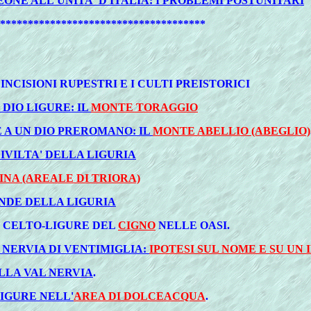
EONE ALL'UNITA' D'ITALIA: I PROBLEMI POSTUNITARI
*************************************
E INCISIONI RUPESTRI E I CULTI PREISTORICI
DIO LIGURE: IL
MONTE TORAGGIO
 A UN DIO PREROMANO: IL
MONTE ABELLIO (ABEGLIO)
IVILTA' DELLA LIGURIA
NA (AREALE DI TRIORA)
RANDE DELLA LIGURIA
O CELTO-LIGURE DEL
CIGNO
NELLE OASI.
 NERVIA DI VENTIMIGLIA:
IPOTESI SUL NOME E SU UN
LLA VAL NERVIA
.
IGURE NELL'
AREA DI DOLCEACQUA
.