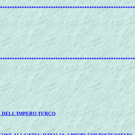
********************************************************
********************************************************
E DELL'IMPERO TURCO