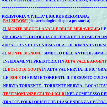
-
GLI EVENTI DEL 1800: DALLE RIVOLUZIONI, A NAPOL
*******************************************************
PREISTORIA /CIVILTA' LIGURE PREROMANA:
-
BALZI ROSSI
(sito archeologico di epoca preistorica)
-
IL
MONTE BEGO E LA VALLE DELLE MERAVIGLIE
: L
-
UN GIGANTE DI ROCCIA CHE PRENDE IL NOME DA UN 
-
UN' ALTRA VETTA ENIGMATICA CHE RIMANDA FORSE
-
IL
MONTE BIGNONE
: SIMBOLO DELL'ANTICHISSIMA C
-
INSEDIAMENTI PREISTORICI IN
ALTA VALLE ARGENTI
-
IL
BOSCO DI GOUTA
IN ALTA VAL NERVIA: IL PIU' G
-LE
ISOLE
DI FIUMI E TORRENTI: IL PRESUNTO CULT
-
NERVIA TORRENTE - TORRENTE NERVIA - LOCALITA'
-
TESTIMONIANZE CELTO-LIGURI
NEL COMPLESSO DE
-
TRACCE FOLKLORISTICHE DI ASCENDENZA CELTO-L