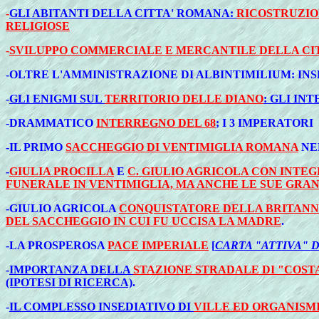
-
GLI ABITANTI DELLA CITTA' ROMANA:
RICOSTRUZIO
RELIGIOSE
-
SVILUPPO COMMERCIALE E MERCANTILE DELLA CI
-OLTRE L'AMMINISTRAZIONE DI ALBINTIMILIUM: IN
-
GLI ENIGMI SUL
TERRITORIO DELLE DIANO
: GLI IN
-DRAMMATICO
INTERREGNO DEL 68
; I 3 IMPERATORI
-IL PRIMO
SACCHEGGIO DI VENTIMIGLIA ROMANA
NE
-
GIULIA PROCILLA
E
C. GIULIO AGRICOLA CON INTE
FUNERALE IN VENTIMIGLIA, MA ANCHE LE SUE GRA
-GIULIO AGRICOLA
CONQUISTATORE DELLA BRITANN
DEL SACCHEGGIO IN CUI FU UCCISA LA MADRE
.
-LA PROSPEROSA
PACE IMPERIALE
[
CARTA "ATTIVA" 
-
IMPORTANZA DELLA
STAZIONE STRADALE DI "COST
(IPOTESI DI RICERCA)
.
-
IL COMPLESSO INSEDIATIVO DI
VILLE ED ORGANISMI