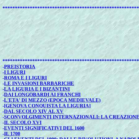
*******************************************************
*******************************************************
-
PREISTORIA
-
I LIGURI
-
ROMA E I LIGURI
-
LE INVASIONI BARBARICHE
-
LA LIGURIA E I BIZANTINI
-
DAI LONGOBARDI AI FRANCHI
-
L'ETA' DI MEZZO (EPOCA MEDIEVALE)
-
[GENOVA CONQUISTA LA LIGURIA]
-
DAL SECOLO XIV AL XV
-
SCONVOLGIMENTI INTERNAZIONALI: LA CREAZION
-
IL SECOLO XVI
-
EVENTI SIGNIFICATIVI DEL 1600
-
IL 1700