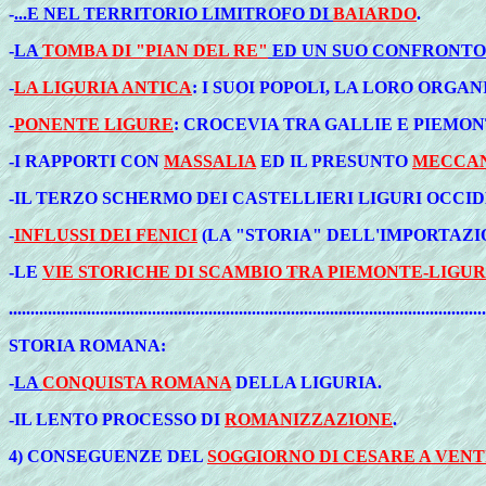
-
...E NEL TERRITORIO LIMITROFO DI
BAIARDO
.
-
LA
TOMBA DI "PIAN DEL RE"
ED UN SUO CONFRONTO
-
LA LIGURIA ANTICA
: I SUOI POPOLI, LA LORO ORGA
-
PONENTE LIGURE
: CROCEVIA TRA GALLIE E PIEMON
-I RAPPORTI CON
MASSALIA
ED IL PRESUNTO
MECCAN
-IL TERZO SCHERMO DEI CASTELLIERI LIGURI OCCI
-
INFLUSSI DEI FENICI
(LA "STORIA" DELL'IMPORTAZ
-LE
VIE STORICHE DI SCAMBIO TRA PIEMONTE-LIGUR
..............................................................................................................
STORIA
ROMANA:
-
LA
CONQUISTA ROMANA
DELLA LIGURIA.
-IL LENTO PROCESSO DI
ROMANIZZAZIONE
.
4)
CONSEGUENZE DEL
SOGGIORNO DI CESARE A VENT