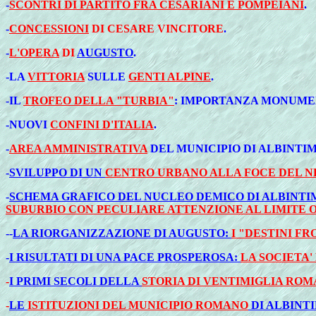
-
SCONTRI DI PARTITO FRA CESARIANI E POMPEIANI
.
-
CONCESSIONI
DI CESARE VINCITORE
.
-
L'OPERA
DI
AUGUSTO
.
-LA
VITTORIA
SULLE
GENTI ALPINE
.
-IL
TROFEO DELLA "TURBIA"
: IMPORTANZA MONUMEN
-
NUOVI
CONFINI D'ITALIA
.
-
AREA AMMINISTRATIVA
DEL MUNICIPIO DI ALBINTIM
-
SVILUPPO DI UN
CENTRO URBANO ALLA FOCE DEL N
-
SCHEMA GRAFICO DEL NUCLEO DEMICO DI ALBINTIM
SUBURBIO CON PECULIARE ATTENZIONE AL LIMITE 
--
LA RIORGANIZZAZIONE DI AUGUSTO:
I "DESTINI F
-
I RISULTATI DI UNA PACE PROSPEROSA:
LA SOCIETA'
-
I PRIMI SECOLI DELLA
STORIA DI VENTIMIGLIA ROM
-
LE
ISTITUZIONI DEL MUNICIPIO ROMANO
DI ALBINT