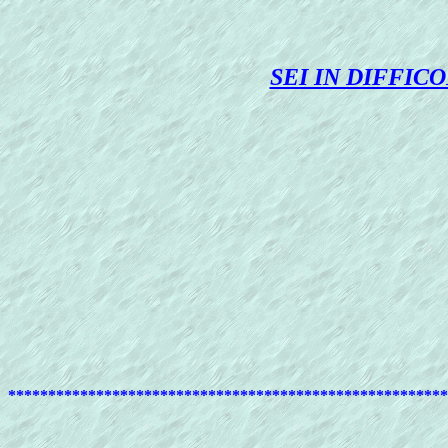
SEI IN DIFFIC
*******************************************************