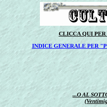
CLICCA QUI PE
INDICE GENERALE PER "P
...O AL SO
(Ventimigl