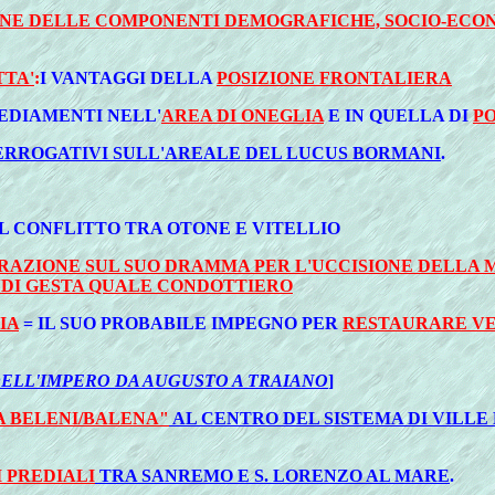
NE DELLE COMPONENTI DEMOGRAFICHE, SOCIO-ECONO
TTA'
:
I VANTAGGI DELLA
POSIZIONE FRONTALIERA
SEDIAMENTI NELL'
AREA DI ONEGLIA
E IN QUELLA DI
P
TERROGATIVI SULL'AREALE DEL LUCUS BORMANI
.
L CONFLITTO TRA OTONE E VITELLIO
GRAZIONE SUL SUO DRAMMA PER L'UCCISIONE DELLA 
NDI GESTA QUALE CONDOTTIERO
IA
= IL SUO PROBABILE IMPEGNO PER
RESTAURARE VE
DELL'IMPERO DA AUGUSTO A TRAIANO
]
A BELENI/BALENA"
AL CENTRO DEL SISTEMA DI VILLE
 PREDIALI
TRA SANREMO E S. LORENZO AL MARE
.