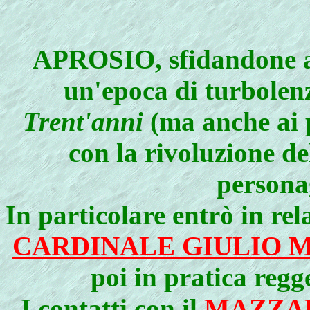
APROSIO, sfidandone an
un'epoca di turbolen
Trent'anni
(ma anche ai p
con la rivoluzione de
personag
In particolare entrò in re
CARDINALE GIULIO 
poi in pratica regg
I contatti con il
MAZZA