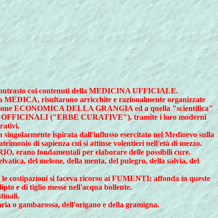
contrasto coi contenuti della MEDICINA UFFICIALE.
la MEDICA, risultarono arricchite e razionalmente organizzate
ivoluzione ECONOMICA DELLA GRANGIA ed a quella "scientifica"
PIANTE OFFICINALI ("ERBE CURATIVE"), tramite i loro moderni
ativi.
ingolarmente ispirata dall'influsso esercitato nel Medioevo sulla
rimonio di sapienza cui si attinse volentieri nell'età di mezzo.
, erano fondamentali per elaborare delle possibili cure.
selvatica, del melone, della menta, del pulegro, della salvia, del
o le costipazioni si faceva ricorso ai FUMENTI: affonda in queste
lipto e di tiglio messe nell'acqua bollente.
tinali.
etaria o gambarossa, dell'origano e della gramigna.