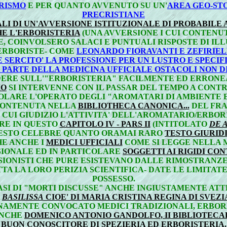
ERISMO
E PER QUANTO AVVENUTO SU UN'
AREA GEO-ST
PRECRISTIANE
LI DI UN'AVVERSIONE ISTITUZIONALE DI PROBABIL
E L'ERBORISTERIA
(UNA AVVERSIONE I CUI CONTENUT
, COINVOLSERO SALACI E PUNTUALI RISPOSTE DI ILLU
 ERBORISTE- COME
LEONARDO FIORAVANTI E ZEFIRIE
E SERCITO' LA PROFESSIONE PER UN LUSTRO E SPEC
 PARTE DELLA MEDICINA UFFICIALE OSTACOLI NON D
ERE SULL'"ERBORISTERIA" FACILMENTE ED ERRONE
IO
SI INTERVENNE CON IL PASSAR DEL TEMPO A CONT
LARE L'OPERATO DEGLI "AROMATARI DI AMBIENTE E
ONTENUTA NELLA
BIBLIOTHECA CANONICA...
DEL FRA
L CUI GIUDIZIO L'ATTIVITA' DELL'AROMATARIO/ERBOR
RE IN QUESTO
CAPITOLO IV - PARS II
(INTITOLATO
DE 
ESTO CELEBRE QUANTO ORAMAI RARO
TESTO GIURID
HE ANCHE I
MEDICI UFFICIALI
COME SI LEGGE NELLA
SIONALE ED IN PARTICOLARE
SOGGETTI AI RIGIDI CO
SIONISTI CHE PURE ESISTEVANO DALLE RIMOSTRANZE
TA LA LORO PERIZIA SCIENTIFICA- DATE LE LIMITATE
POSSESSO.
I DI "MORTI DISCUSSE" ANCHE INGIUSTAMENTE ATT
A
BASILISSA
CIOE' DI MARIA CRISTINA REGINA DI SVEZI
NAMENTE CONVOCATO MEDICI TRADIZIONALI, ERBORIS
 ANCHE
DOMENICO ANTONIO GANDOLFO, II BIBLIOTECA
BUON CONOSCITORE DI SPEZIERIA ED ERBORISTERIA
.