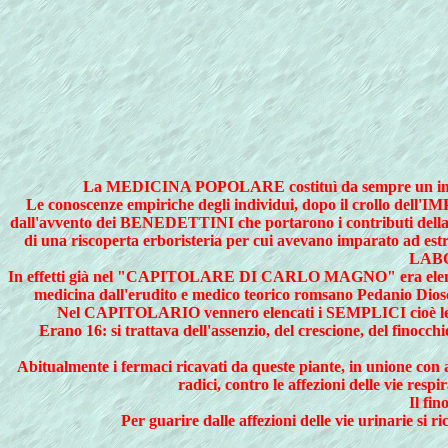
La MEDICINA POPOLARE costituì da sempre un impor
Le conoscenze empiriche degli individui, dopo il crollo dell
dall'avvento dei BENEDETTINI che portarono i contributi del
di una riscoperta erboristeria per cui avevano imparato ad
LABOR
In effetti già nel "CAPITOLARE DI CARLO MAGNO" era elencato il n
medicina dall'erudito e medico teorico romsano Pedanio Dioscori
Nel CAPITOLARIO vennero elencati i SEMPLICI cioè le pia
Erano 16: si trattava dell'assenzio, del crescione, del finocchio
Abitualmente i fermaci ricavati da queste piante, in unione con 
radici, contro le affezioni delle vie respi
Il fin
Per guarire dalle affezioni delle vie urinarie si 