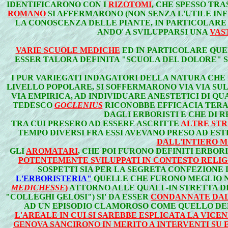
IDENTIFICARONO CON I
RIZOTOMI
, CHE SPESSO TR
ROMANO
SI AFFERMARONO (NON SENZA L'UTILE IN
LA CONOSCENZA DELLE PIANTE, IN PARTICOLARE 
ANDO' A SVILUPPARSI UNA
VAS
VARIE SCUOLE MEDICHE
ED IN PARTICOLARE QUE
ESSER TALORA DEFINITA "SCUOLA DEL DOLORE" 
I PUR VARIEGATI INDAGATORI DELLA NATURA CHE
LIVELLO POPOLARE, SI SOFFERMARONO VIA VIA SU
VIA EMPIRICA, AD INDIVIDUARE ANESTETICI DI 
TEDESCO
GOCLENIUS
RICONOBBE EFFICACIA TERA
DAGLI ERBORISTI E CHE DI 
TRA CUI PRESERO AD ESSERE ASCRITTE
ALTRE STR
TEMPO DIVERSI FRA ESSI AVEVANO PRESO AD E
DALL'INTIERO 
GLI
AROMATARI
, CHE POI FURONO DEFINITI
ERBORI
POTENTEMENTE SVILUPPATI IN CONTESTO RELI
SOSPETTI SIA PER LA SEGRETA CONFEZIONE 
L'ERBORISTERIA"
QUELLE CHE FURONO MEGLIO 
MEDICHESSE
)
ATTORNO ALLE QUALI -IN STRETTA 
"COLLEGHI GELOSI") SI' DA ESSER
CONDANNATE DA
AD UN EPISODIO CLAMOROSO COME QUELLO D
L'AREALE IN CUI SI SAREBBE ESPLICATA LA VICE
GENOVA SANCIRONO IN MERITO A INTERVENTI SU 