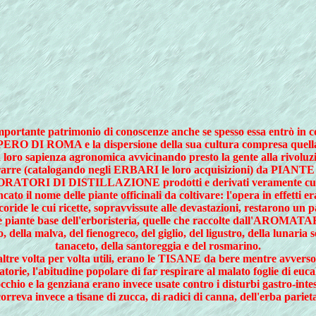
tante patrimonio di conoscenze anche se spesso essa entrò in 
'IMPERO DI ROMA e la dispersione della sua cultura compresa quel
la loro sapienza agronomica avvicinando presto la gente alla r
 estrarre (catalogando negli ERBARI le loro acquisizioni) da 
ATORI DI DISTILLAZIONE prodotti e derivati veramente cur
ome delle piante officinali da coltivare: l'opera in effetti era s
de le cui ricette, sopravvissute alle devastazioni, restarono un pat
nte base dell'erboristeria, quelle che raccolte dall'AROMATARIO
, della malva, del fienogreco, del giglio, del ligustro, della lunaria 
tanaceto, della santoreggia e del rosmarino.
altre volta per volta utili, erano le TISANE da bere mentre avvers
ratorie, l'abitudine popolare di far respirare al malato foglie di euca
occhio e la genziana erano invece usate contro i disturbi gastro-intes
ricorreva invece a tisane di zucca, di radici di canna, dell'erba pari