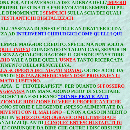
ONI. POI, ATTRAVERSO LA DECADENZA DELL'
IMPERO
E PROPRI, DESTINATI A FAR EVOLVERE SEMPRE DI PIU'
LLE DENOMINATE I
SEMPLICI
SULLA SCIA DEI QUALI
TESTI ANTICHI DIGITALIZZATI
.
ALL'ASSENZA DI ANESTETICI E ANTIBATTERICI DA
NZA AD
INTERVENTI CHIRURGICI COME QUELLI QUI
EMPRE MAGGIOR CREDITO, SPECIE MA NON SOLO A
UI L'
INDEX
)
GIUNGENDO IN TALUNI CASI, SEPPUR IN
ON SENZA QUALCHE RAGIONE IL GRANDE PENSATORE
ARIO
VALE A DIRE QUELL'
USNEA
TANTO RICERCATA
TIMENTO DELLA PENICILLINA
.
LLA SCOPERTA DEL
NUOVO MONDO
: OLTRE A CIO' DA
MPO DI
SOSTANZE MEDICAMENTOSE PROVENIENTI
AMATO LUSITANO
.
APIA" E "FITOTERAPISTI", PER QUANTO
SI FOSSERO
LA
GRANGIA
NON MANCARONO PERO' DI SUSCITARE
ERCHE' TRA ESSI ERANO
"DONNE PRATICANTI
NZIONALE RIDUZIONE DI VERE E PROPRIE ANTICHE
IRONO STORIE E LEGGENDE (SPESSO ALIMENTATE DA
NIVENTI CON IL MALIGNO
= E NON A CASO IN MERITO
 QUI IN
SCHIZZO CARTOGRAFICO MULTIMEDIALE
 ANALIZZI QUANTO
I CINQUECENTESCHI STATUTI DI
 . E' COMUNQUE DA DIRE CHE OLTRE I DISCORSI PIU'