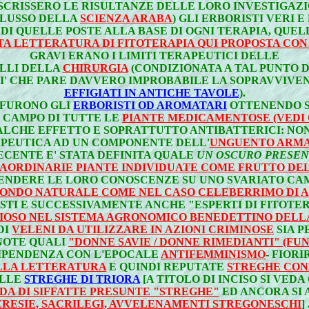
ASCRISSERO LE RISULTANZE DELLE LORO INVESTIGAZI
FLUSSO DELLA
SCIENZA ARABA
) GLI ERBORISTI VERI 
DI QUELLE POSTE ALLA BASE DI OGNI TERAPIA, QUE
TA LETTERATURA DI FITOTERAPIA QUI PROPOSTA CON 
GRAVI ERANO I LIMITI TERAPEUTICI DELLE
LLI DELLA
CHIRURGIA
(CONDIZIONATA A TAL PUNTO D
SI' CHE PARE DAVVERO IMPROBABILE LA SOPRAVVIVE
EFFIGIATI IN ANTICHE TAVOLE
).
 FURONO GLI
ERBORISTI OD AROMATARI
OTTENENDO S
L CAMPO DI TUTTE LE
PIANTE MEDICAMENTOSE (VEDI Q
QUALCHE EFFETTO E SOPRATTUTTO ANTIBATTERICI: N
PEUTICA AD UN COMPONENTE DELL'
UNGUENTO ARM
RECENTE E' STATA DEFINITA QUALE
UN OSCURO PRESEN
AORDINARIE PIANTE INDIVIDUATE COME FRUTTO DE
STENDERE LE LORO CONOSCENZE SU UNO SVARIATO CA
MONDO NATURALE COME NEL CASO CELEBERRIMO DI 
STI E SUCCESSIVAMENTE ANCHE "ESPERTI DI FITOTER
GIOSO NEL SISTEMA AGRONOMICO BENEDETTINO DEL
DI
VELENI DA UTILIZZARE IN AZIONI CRIMINOSE
SIA P
NOTE QUALI
"DONNE SAVIE / DONNE RIMEDIANTI" (FU
DIPENDENZA CON L'EPOCALE
ANTIFEMMINISMO
- FIOR
LLA LETTERATURA
E QUINDI REPUTATE
STREGHE CON
ELLE
STREGHE DI TRIORA
[A TITOLO DI INCISO SI VEDA
NDA DI SIFFATTE PRESUNTE "STREGHE"
ED ANCORA SI
ERESIE, SACRILEGI, AVVELENAMENTI STREGONESCHI
]