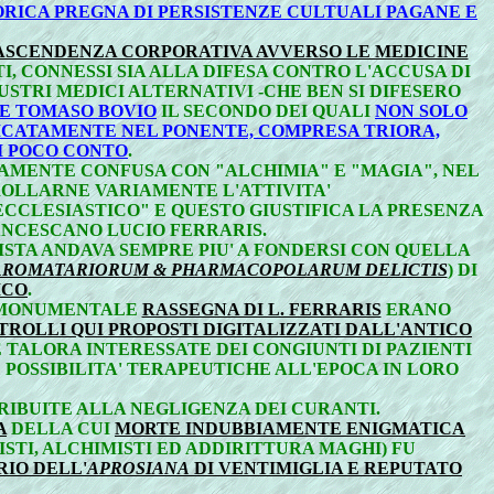
ORICA PREGNA DI PERSISTENZE CULTUALI PAGANE E
E ASCENDENZA CORPORATIVA AVVERSO LE MEDICINE
I, CONNESSI SIA ALLA DIFESA CONTRO L'ACCUSA DI
STRI MEDICI ALTERNATIVI -CHE BEN SI DIFESERO
LE TOMASO BOVIO
IL SECONDO DEI QUALI
NON SOLO
IFICATAMENTE NEL PONENTE, COMPRESA TRIORA,
I POCO CONTO
.
AMENTE CONFUSA CON "ALCHIMIA" E "MAGIA", NEL
ROLLARNE VARIAMENTE L'ATTIVITA'
CCLESIASTICO" E QUESTO GIUSTIFICA LA PRESENZA
NCESCANO LUCIO FERRARIS.
ISTA ANDAVA SEMPRE PIU' A FONDERSI CON QUELLA
AROMATARIORUM & PHARMACOPOLARUM DELICTIS
) DI
ICO
.
 MONUMENTALE
RASSEGNA DI L. FERRARIS
ERANO
NTROLLI QUI PROPOSTI DIGITALIZZATI DALL'ANTICO
 TALORA INTERESSATE DEI CONGIUNTI DI PAZIENTI
 POSSIBILITA' TERAPEUTICHE ALL'EPOCA IN LORO
RIBUITE ALLA NEGLIGENZA DEI CURANTI.
A
DELLA CUI
MORTE INDUBBIAMENTE ENIGMATICA
TI, ALCHIMISTI ED ADDIRITTURA MAGHI) FU
RIO DELL'
APROSIANA
DI VENTIMIGLIA E REPUTATO