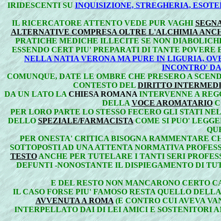
IRIDESCENTI SU
INQUISIZIONE, STREGHERIA, ESOT
IL RICERCATORE ATTENTO VEDE PUR VAGHI
SEGNA
ALTERNATIVE COMPRESA OLTRE L'ALCHIMIA ANCH
PRATICHE MEDICHE ILLECITE SE NON DIABOLICHE
ESSENDO CERT PIU' PREPARATI DI TANTE POVERE
NELLA NATIA VERONA MA PURE IN LIGURIA, OV
INCONTRO' DA
COMUNQUE, DATE LE OMBRE CHE PRESERO A SCEND
CONTESTO DEL
DIRITTO INTERMED
DA UN LATO LA
CHIESA ROMANA
INTERVENNE A REGO
DELLA
VOCE AROMATARIO
C
PER LORO PARTE LO STESSO FECERO GLI STATI NE
DELLO
SPEZIALE/FARMACISTA
COME SI PUO' LEGGE
QU
PER ONESTA' CRITICA BISOGNA RAMMENTARE C
SOTTOPOSTI AD UNA ATTENTA NORMATIVA PROFES
TESTO
ANCHE PER TUTELARE I TANTI SERI PROFES
DEFUNTI -NONOSTANTE IL DISPIEGAMENTO DI TUT
E DEL RESTO NON MANCARONO CERTO CAS
IL CASO FORSE PIU' FAMOSO RESTA QUELLO DELL
AVVENUTA A ROMA
(E CONTRO CUI AVEVA VA
INTERPELLATO DAI DI LEI AMICI E SOSTENITORI