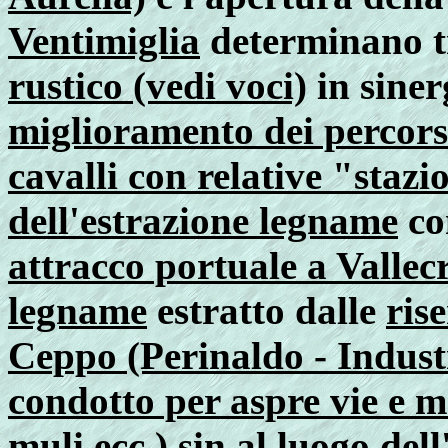
Ventimiglia
determinano t
rustico (vedi voci)
in siner
miglioramento dei percors
cavalli con relative "stazi
dell'estrazione legname
co
attracco portuale a Vallecr
legname
estratto dalle
ris
Ceppo (Perinaldo - Indust
condotto per aspre vie e me
muli ecc.)
sin al luogo del