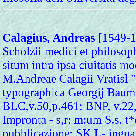
Calagius, Andreas
[1549-16
Scholzii medici et philosoph
situm intra ipsa ciuitatis m
M.Andreae Calagii Vratisl ",
typographica Georgij Bauman
BLC,v.50,p.461; BNP, v.22,
Impronta - s,r: m:um S.s. t*
pubblicazione: SK L- ingua 