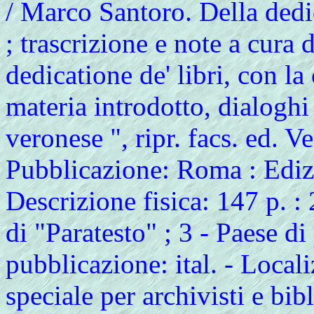
/ Marco Santoro. Della dedic
; trascrizione e note a cura
dedicatione de' libri, con la
materia introdotto, dialoghi
veronese ", ripr. facs. ed. V
Pubblicazione: Roma : Edizi
Descrizione fisica: 147 p. :
di "Paratesto" ; 3 - Paese d
pubblicazione: ital. - Local
speciale per archivisti e bib