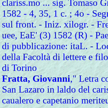
clariss.mo ... sig. Tomaso Gr
1582 - 4, 35, 1 c. ; 4o - Se
sul front. - Iniz. xilogr. - Fr
uee, EaE' (3) 1582 (R) - Pa
di pubblicazione: itaL. - Lo
della Facoltà di lettere e fil
di Torino
Fratta, Giovanni
," Letra 
San Lazaro in laldo del car
caualero e capetanio meriteu