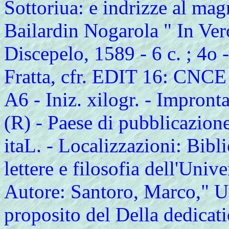
Sottoriua: e indrizze al magn
Bailardin Nogarola " In Ve
Discepelo, 1589 - 6 c. ; 4o 
Fratta, cfr. EDIT 16: CNCE 
A6 - Iniz. xilogr. - Impront
(R) - Paese di pubblicazion
itaL. - Localizzazioni: Bibli
lettere e filosofia dell'Unive
Autore: Santoro, Marco," Us
proposito del Della dedicati