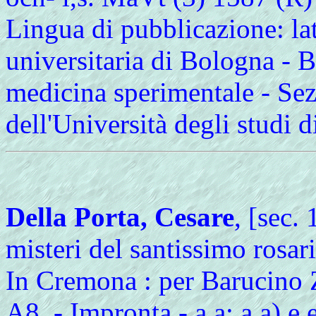
Lingua di pubblicazione: lat
universitaria di Bologna - B
medicina sperimentale - Sezi
dell'Università degli studi
Della Porta, Cesare
, [sec.
misteri del santissimo rosa
In Cremona : per Barucino Za
A8. - Impronta - a.a; a.a) e.