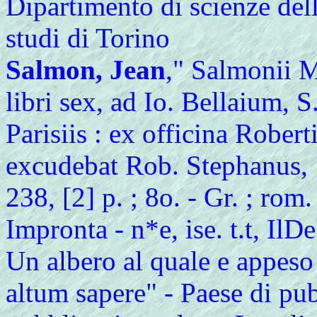
Dipartimento di scienze dell
studi di Torino
Salmon, Jean
," Salmonii 
libri sex, ad Io. Bellaium, 
Parisiis : ex officina Robert
excudebat Rob. Stephanus, 1
238, [2] p. ; 8o. - Gr. ; rom
Impronta - n*e, ise. t.t, IlD
Un albero al quale e appeso 
altum sapere" - Paese di pu