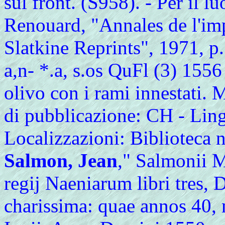
sul front. (S958). - Per il l
Renouard, "Annales de l'im
Slatkine Reprints", 1971, p
a,n- *.a, s.os QuFl (3) 155
olivo con i rami innestati. 
di pubblicazione: CH - Lingu
Localizzazioni: Biblioteca n
Salmon, Jean
," Salmonii M
regij Naeniarum libri tres,
charissima: quae annos 40, 