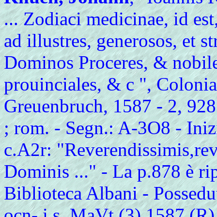
... Zodiaci medicinae, id e
ad illustres, generosos, et 
Dominos Proceres, & nobil
prouinciales, & c ", Colon
Greuenbruch, 1587 - 2, 928 i
; rom. - Segn.: A-3O8 - Inizi
c.A2r: "Reverendissimis,reve
Dominis ..." - La p.878 è rip
Biblioteca Albani - Possedut
ocn- i,s. MaVt (3) 1587 (R)