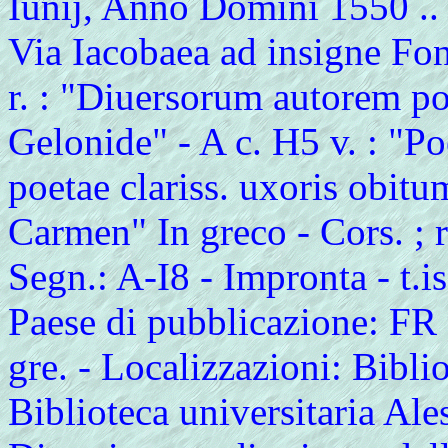
Iunij, Anno Domini 1550 .. 
Via Iacobaea ad insigne Font
r. : "Diuersorum autorem poe
Gelonide" - A c. H5 v. : "P
poetae clariss. uxoris obitu
Carmen" In greco - Cors. ; r
Segn.: A-I8 - Impronta - t.is
Paese di pubblicazione: FR -
gre. - Localizzazioni: Bibli
Biblioteca universitaria Ale