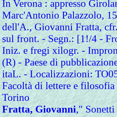
In Verona : appresso Girola
Marc'Antonio Palazzolo, 158
dell'A., Giovanni Fratta, 
sul front. - Segn.: [1!/4 - Fr
Iniz. e fregi xilogr. - Impro
(R) - Paese di pubblicazion
itaL. - Localizzazioni: TO05
Facoltà di lettere e filosofia
Torino
Fratta, Giovanni
," Sonetti