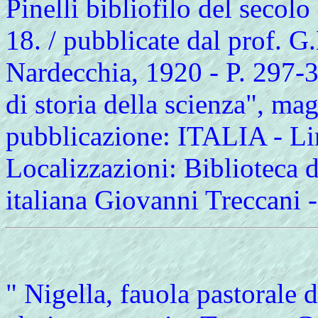
Pinelli bibliofilo del secol
18. / pubblicate dal prof. G
Nardecchia, 1920 - P. 297-3
di storia della scienza", ma
pubblicazione: ITALIA - Lin
Localizzazioni: Biblioteca de
italiana Giovanni Treccani
" Nigella, fauola pastorale d