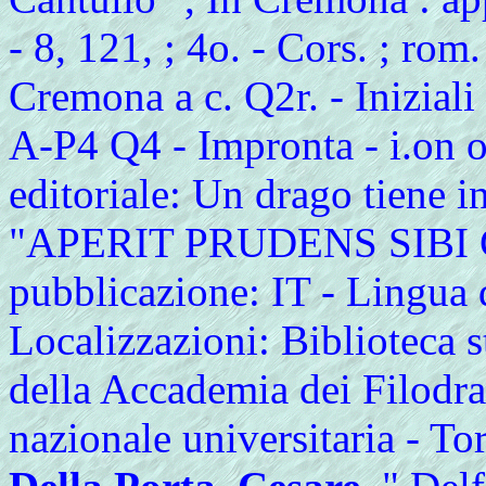
- 8, 121, ; 4o. - Cors. ; rom
Cremona a c. Q2r. - Iniziali 
A-P4 Q4 - Impronta - i.on o
editoriale: Un drago tiene i
"APERIT PRUDENS SIBI C
pubblicazione: IT - Lingua d
Localizzazioni: Biblioteca s
della Accademia dei Filodra
nazionale universitaria - To