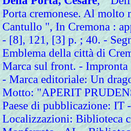
Della Porta, Cesare
, " Del
Porta cremonese. Al molto m
Cantullo ", In Cremona : a
- [8], 121, [3] p. ; 40. - Se
Emblema della città di Cremon
Marca sul front. - Impronta 
- Marca editoriale: Un drago
Motto: "APERIT PRUDEN
Paese di pubblicazione: IT -
Localizzazioni: Biblioteca 