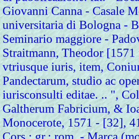
Giovanni Canna - Casale Mo
universitaria di Bologna - B
Seminario maggiore - Pado
Straitmann, Theodor [1571 
vtriusque iuris, item, Coniu
Pandectarum, studio ac ope
iurisconsulti editae. .. ", C
Galtherum Fabricium, & I
Monocerote, 1571 - [32], 411,
Cors.; gr.; rom. - Marca (mo