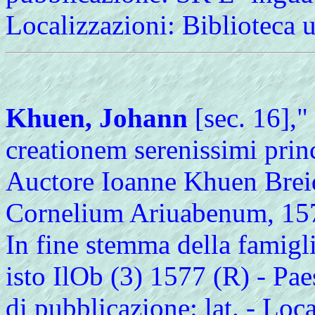
Localizzazioni: Biblioteca 
Khuen, Johann
[sec. 16],"
creationem serenissimi princi
Auctore Ioanne Khuen Breidb
Cornelium Ariuabenum, 1577
In fine stemma della famigli
isto IlOb (3) 1577 (R) - Pae
di pubblicazione: lat. - Loca