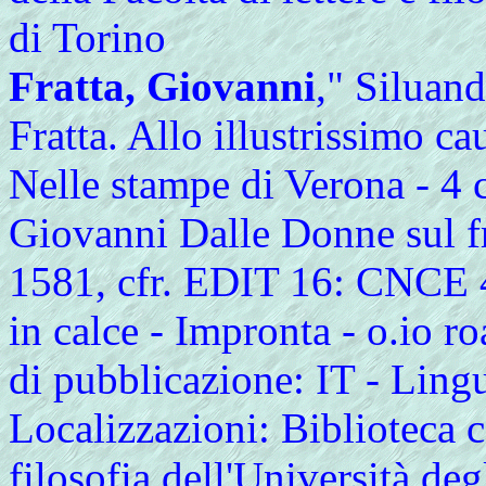
di Torino
Fratta, Giovanni
," Siluand
Fratta. Allo illustrissimo cau
Nelle stampe di Verona - 4 c
Giovanni Dalle Donne sul fro
1581, cfr. EDIT 16: CNCE 4
in calce - Impronta - o.io ro
di pubblicazione: IT - Lingu
Localizzazioni: Biblioteca ce
filosofia dell'Università deg