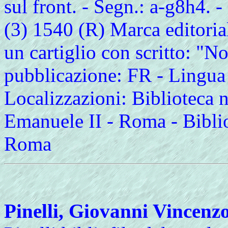
sul front. - Segn.: a-g8h4. 
(3) 1540 (R) Marca editoria
un cartiglio con scritto: "No
pubblicazione: FR - Lingua d
Localizzazioni: Biblioteca n
Emanuele II - Roma - Biblio
Roma
Pinelli, Giovanni Vincenz