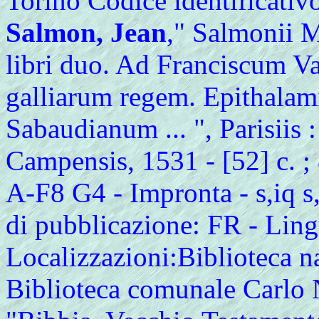
Torino Codice identificat
Salmon, Jean
," Salmonii 
libri duo. Ad Franciscum 
galliarum regem. Epithalam
Sabaudianum ... ", Parisiis 
Campensis, 1531 - [52] c. ; 
A-F8 G4 - Impronta - s,iq s,
di pubblicazione: FR - Lingu
Localizzazioni:Biblioteca n
Biblioteca comunale Carlo 