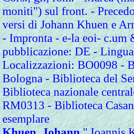
moniti") sul front. - Preced
versi di Johann Khuen e Ar
- Impronta - e-la eoi- c.um 
pubblicazione: DE - Lingua 
Localizzazioni: BO0098 - Bi
Bologna - Biblioteca del S
Biblioteca nazionale centra
RM0313 - Biblioteca Casan
esemplare
Khuen, Johann
," Ioannis 