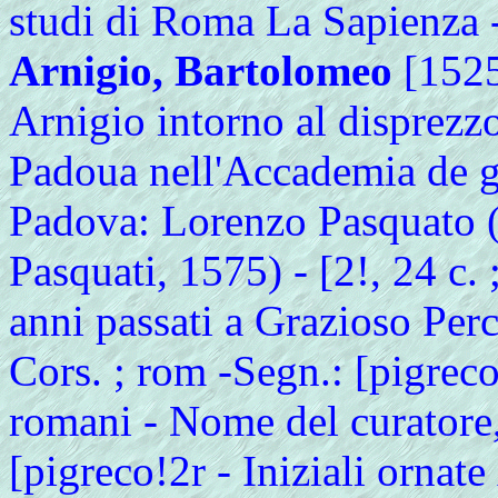
studi di Roma La Sapienza
Arnigio, Bartolomeo
[1525
Arnigio intorno al disprezzo
Padoua nell'Accademia de g
Padova: Lorenzo Pasquato (
Pasquati, 1575) - [2!, 24 c. 
anni passati a Grazioso Perca
Cors. ; rom -Segn.: [pigreco!
romani - Nome del curatore
[pigreco!2r - Iniziali ornate