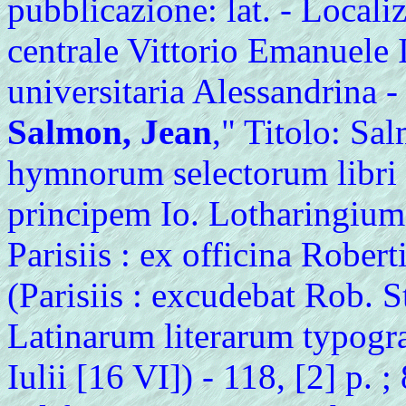
pubblicazione: lat. - Locali
centrale Vittorio Emanuele 
universitaria Alessandrina 
Salmon, Jean
," Titolo: Sa
hymnorum selectorum libri t
principem Io. Lotharingiu
Parisiis : ex officina Rober
(Parisiis : excudebat Rob. 
Latinarum literarum typogr
Iulii [16 VI]) - 118, [2] p. 