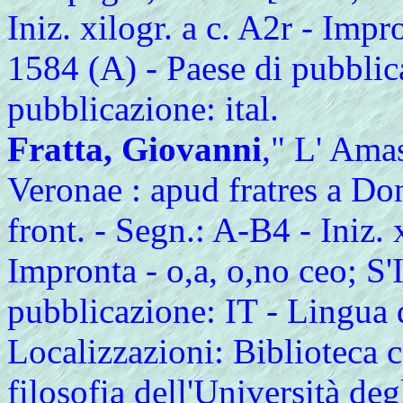
Iniz. xilogr. a c. A2r - Impr
1584 (A) - Paese di pubblic
pubblicazione: ital.
Fratta, Giovanni
," L' Ama
Veronae : apud fratres a Don
front. - Segn.: A-B4 - Iniz. x
Impronta - o,a, o,no ceo; S'
pubblicazione: IT - Lingua d
Localizzazioni: Biblioteca ce
filosofia dell'Università deg