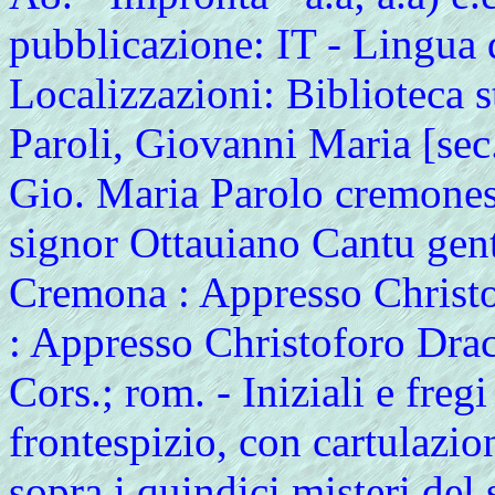
pubblicazione: IT - Lingua d
Localizzazioni: Biblioteca 
Paroli, Giovanni Maria [sec.
Gio. Maria Parolo cremones
signor Ottauiano Cantu gen
Cremona : Appresso Christ
: Appresso Christoforo Dracon
Cors.; rom. - Iniziali e fregi
frontespizio, con cartulazio
sopra i quindici misteri del