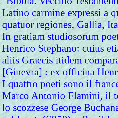
"Bibbia. Vecchio Testament
Latino carmine expressi a qu
quatuor regiones, Gallia, It
In gratiam studiosorum poet
Henrico Stephano: cuius et
aliis Graecis itidem comparat
[Ginevra] : ex officina Henr
I quattro poeti sono il fran
Marco Antonio Flamini, il 
lo scozzese George Buchanan