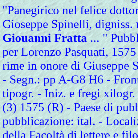
"Panegirico nel felice dottora
Gioseppe Spinelli, digniss. r
Giouanni Fratta
... " Pubb
per Lorenzo Pasquati, 1575 -
rime in onore di Giuseppe S
- Segn.: pp A-G8 H6 - Front.
tipogr. - Iniz. e fregi xilog
(3) 1575 (R) - Paese di pub
pubblicazione: ital. - Locali
della Facoltà di lettere e fil