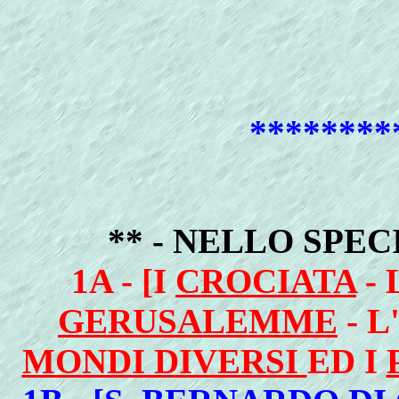
********
** - NELLO SPEC
1A - [I
CROCIATA
- 
GERUSALEMME
- L
MONDI DIVERSI
ED I