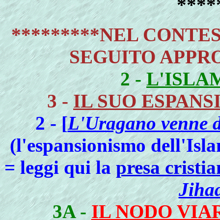
****
*********NEL CONTES
SEGUITO APPRO
2 -
L'ISLAM
3 -
IL SUO ESPANS
2 - [
L'Uragano venne da
(l'espansionismo dell'Is
= leggi qui la
presa cristi
Jiha
3A -
IL NODO VIA