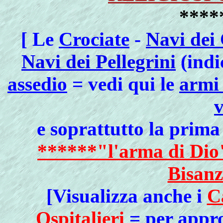
****
[ Le
Crociate
-
Navi dei 
Navi dei Pellegrini
(indic
assedio
= vedi qui le
armi 
v
e soprattutto la prima
******"l'arma di Dio"
Bisan
[Visualizza anche i
C
Ospitalieri
= per appro