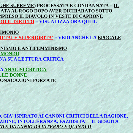
EGHE SUPREME)
PROCESSATA E CONDANNATA =
IL
DATA AL ROGO DOPO AVER DICHIARATO SOTTO
PRESO IL DIAVOLO IN VESTE DI CAPRONE
DO IL DIRITTO
= VISUALIZZA ORA QUI IL
RIMONIO
DI TALE SUPERIORITA'
= VEDI ANCHE LA
EPOCALE
INISMO E ANTIFEMMINISMO
 MONDO
UNA SUA LETTURA CRITICA
UA
ANALISI CRITICA
LLE DONNE
 MONACAZIONI FORZATE
, GIA' ISPIRATO AI CANONI CRITICI DELLA RAGIONE,
ZIONE, INTOLLERANZA, FAZIOSITA' =
IL GESUITA
TE DA ANNIO DA VITERBO E QUINDI IL