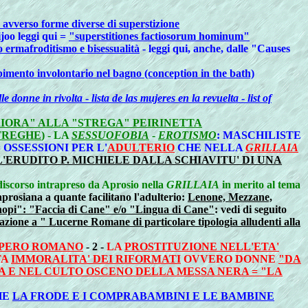
avverso forme diverse di superstizione
ijoo leggi qui =
"superstitiones factiosorum hominum"
o ermafroditismo e bisessualità
- leggi qui, anche, dalle "Causes
imento involontario nel bagno (conception in the bath)
lle donne in rivolta
-
lista de las mujeres en la revuelta
-
list of
IORA" ALLA "STREGA" PEIRINETTA
STREGHE
) - LA
SESSUOFOBIA
-
EROTISMO
: MASCHILISTE
 OSSESSIONI PER L'
ADULTERIO
CHE NELLA
GRILLAIA
L'ERUDITO P. MICHIELE DALLA SCHIAVITU' DI UNA
 discorso intrapreso da Aprosio nella
GRILLAIA
in merito al tema
 aprosiana a quante facilitano l'adulterio:
Lenone, Mezzane,
nopi": "Faccia di Cane" e/o "Lingua di Cane"
: vedi di seguito
azione a " Lucerne Romane di particolare tipologia alludenti alla
IMPERO ROMANO
- 2 -
LA
PROSTITUZIONE NELL'ETA'
TA
IMMORALITA' DEI RIFORMATI
OVVERO DONNE
"DA
A E NEL CULTO OSCENO DELLA MESSA NERA = "LA
HE
LA FRODE E I COMPRABAMBINI E LE BAMBINE