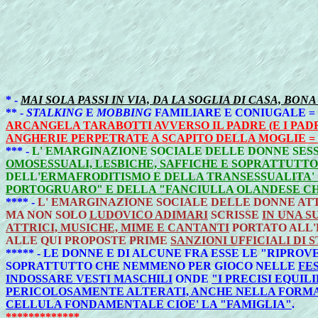
* -
MAI SOLA PASSI IN VIA, DA LA SOGLIA DI CASA, BO
** -
STALKING
E
MOBBING
FAMILIARE E CONIUGALE =
ARCANGELA TARABOTTI AVVERSO IL PADRE (E I PAD
ANGHERIE PERPETRATE A SCAPITO DELLA MOGLIE =
*** -
L' EMARGINAZIONE SOCIALE DELLE DONNE SES
OMOSESSUALI, LESBICHE, SAFFICHE E SOPRATTUTT
DELL'
ERMAFRODITISMO E DELLA TRANSESSUALITA' 
PORTOGRUARO" E DELLA "FANCIULLA OLANDESE CHE 
**** -
L' EMARGINAZIONE SOCIALE DELLE DONNE ATT
MA NON SOLO
LUDOVICO ADIMARI
SCRISSE
IN UNA S
ATTRICI, MUSICHE, MIME E CANTANTI
PORTATO ALL
ALLE QUI PROPOSTE PRIME
SANZIONI UFFICIALI DI 
***** - LE DONNE E DI ALCUNE FRA ESSE LE "RIPRO
SOPRATTUTTO CHE NEMMENO PER GIOCO NELLE
FE
INDOSSARE VESTI MASCHILI
ONDE
"I PRECISI EQUIL
PERICOLOSAMENTE ALTERATI, ANCHE NELLA FORM
CELLULA FONDAMENTALE CIOE' LA "FAMIGLIA"
.
*************