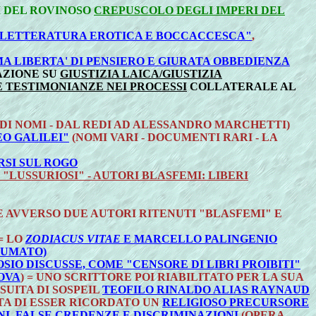
I DEL ROVINOSO
CREPUSCOLO DEGLI IMPERI DEL
 "LETTERATURA EROTICA E BOCCACCESCA"
,
A LIBERTA' DI PENSIERO E GIURATA OBBEDIENZA
AZIONE SU
GIUSTIZIA LAICA/GIUSTIZIA
LE TESTIMONIANZE NEI PROCESSI
COLLATERALE AL
 DI NOMI - DAL REDI AD ALESSANDRO MARCHETTI)
EO GALILEI"
(NOMI VARI - DOCUMENTI RARI - LA
ARSI SUL ROGO
 "LUSSURIOSI" - AUTORI BLASFEMI: LIBERI
E AVVERSO DUE AUTORI RITENUTI "BLASFEMI" E
= LO
ZODIACUS VITAE
E MARCELLO PALINGENIO
SUMATO)
OSIO DISCUSSE, COME "CENSORE DI LIBRI PROIBITI"
NOVA
) = UNO SCRITTORE POI RIABILITATO PER LA SUA
ESUITA DI SOSPEIL
TEOFILO RINALDO ALIAS RAYNAUD
TA DI ESSER RICORDATO UN
RELIGIOSO PRECURSORE
ONI, FALSE CREDENZE E DISCRIMINAZIONI
(OPERA