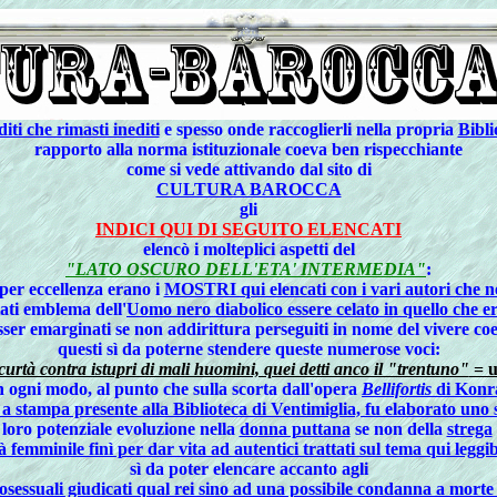
editi che rimasti inediti
e spesso onde raccoglierli nella propria
Bibli
rapporto alla norma istituzionale coeva ben rispecchiante
come si vede attivando dal sito di
CULTURA BAROCCA
gli
INDICI QUI DI SEGUITO ELENCATI
elencò i molteplici aspetti del
"LATO OSCURO DELL'ETA' INTERMEDIA"
:
 per eccellenza erano i
MOSTRI qui elencati con i vari autori che n
ati emblema dell'
Uomo nero diabolico essere celato in quello che e
sser emarginati se non addirittura perseguiti in nome del vivere co
questi sì da poterne stendere queste numerose voci:
curtà contra istupri di mali huomini, quei detti anco il "trentuno"
= u
n ogni modo, al punto che sulla scorta dall'opera
Bellifortis
di Konra
a stampa presente alla Biblioteca di Ventimiglia, fu elaborato uno
loro potenziale evoluzione nella
donna puttana
se non della
strega
emminile finì per dar vita ad autentici trattati sul tema qui leggib
sì da poter elencare accanto agli
sessuali giudicati qual rei sino ad una possibile condanna a morte