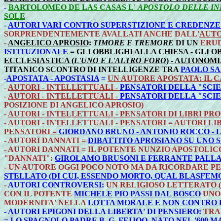
-
BARTOLOMEO DE LAS CASAS L'
APOSTOLO DELLE IN
SOLE
-
AUTORI VARI CONTRO SUPERSTIZIONE E CREDENZE
SORPRENDENTEMENTE AVALLATI ANCHE DALL'
AUTO
-
ANGELICO APROSIO
:
TIMORE E TREMORE
DI UN
ERUD
ISTITUZIONALE
= GLI OBBLIGHI ALLA CHIESA - GLI
ECCLESIASTICA (
L'UNO E L'ALTRO FORO
) - AUTONOM
TITANICO SCONTRO DI INTELLIGENZE TRA
PAOLO SA
-
APOSTATA - APOSTASIA
=
UN AUTORE APOSTATA: IL 
-
AUTORI - INTELLETTUALI -
PENSATORI DELLA "SCIE
-
AUTORI - INTELLETTUALI -
PENSATORI DELLA "SCIE
POSIZIONE DI ANGELICO APROSIO)
-
AUTORI - INTELLETTUALI - PENSATORI DI LIBRI PRO
-
AUTORI - INTELLETTUALI - PENSATORI = AUTORI LIB
PENSATORI =
GIORDANO BRUNO - ANTONIO ROCCO - L.
-
AUTORI DANNATI =
DIBATTITO APROSIANO SU UNO 
-
AUTORI DANNATI = IL POTENTE NUNZIO APOSTOLICO
"DANNATI":
GIROLAMO BRUSONI E FERRANTE PALLA
-
UN AUTORE OGGI POCO NOTO MA DA RICORDARE PE
STELLATO (DI CUI, ESSENDO MORTO, QUAL BLASFEM
-
AUTORI CONTROVERSI:
UN RELIGIOSO LETTERATO (S
CON IL POTENTE
MICHELE PIO PASSI DAL BOSCO
UNO 
MODERNITA' NELLA
LOTTA MORALE E NON CONTRO L
- AUTORI EPIGONI DELLA LIBERTA' DI PENSIERO:
TRA
= LO SPAGNOLO PADRE B. G. FEIJOO, NATO NEL '600