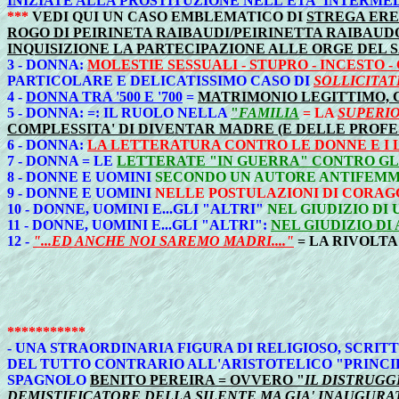
INIZIATE ALLA PROSTITUZIONE NELL'ETA' INTERME
***
VEDI QUI UN CASO EMBLEMATICO DI
STREGA ERE
ROGO DI PEIRINETA RAIBAUDI/PEIRINETTA RAIBAU
INQUISIZIONE LA PARTECIPAZIONE ALLE ORGE DEL 
3 - DONNA:
MOLESTIE SESSUALI - STUPRO - INCESTO 
PARTICOLARE E DELICATISSIMO CASO DI
SOLLICITAT
4 -
DONNA TRA '500 E '700
=
MATRIMONIO LEGITTIMO, 
5 - DONNA: =: IL RUOLO NELLA
"
FAMILIA
= LA
SUPERIO
COMPLESSITA' DI DIVENTAR MADRE (E DELLE PROFES
6 - DONNA:
LA LETTERATURA CONTRO LE DONNE E I 
7 - DONNA = LE
LETTERATE "IN GUERRA" CONTRO GL
8 -
DONNE E UOMINI
SECONDO UN AUTORE ANTIFEMM
9 -
DONNE E UOMINI
NELLE POSTULAZIONI DI CORAGG
10 -
DONNE, UOMINI E...GLI "ALTRI"
NEL GIUDIZIO DI
11 -
DONNE, UOMINI E...GLI "ALTRI":
NEL GIUDIZIO D
12 -
"...ED ANCHE NOI SAREMO MADRI...."
= LA RIVOLTA
***********
- UNA STRAORDINARIA FIGURA DI RELIGIOSO, SCRITTO
DEL TUTTO CONTRARIO ALL'ARISTOTELICO "PRINCIP
SPAGNOLO
BENITO PEREIRA = OVVERO "
IL DISTRUGG
DEMISTIFICATORE DELLA SILENTE MA GIA' INAUGURA