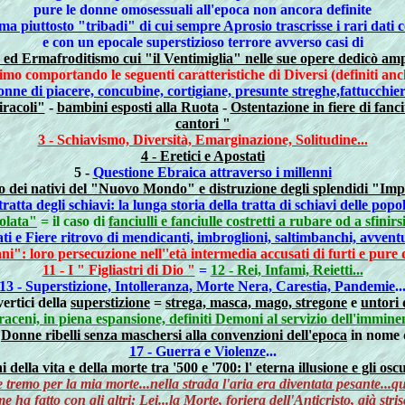
pure le donne omosessuali all'epoca non ancora definite
ma piuttosto "tribadi" di cui sempre Aprosio trascrisse i rari dati 
e con un epocale superstizioso terrore avverso casi di
 ed Ermafroditismo cui "il Ventimiglia" nelle sue opere dedicò amp
imo comportando le seguenti caratteristiche di Diversi (definiti anch
onne di piacere, concubine, cortigiane, presunte streghe,fattucchier
iracoli"
-
bambini esposti alla Ruota
-
Ostentazione in fiere di fanc
cantori "
3 - Schiavismo, Diversità, Emarginazione, Solitudine...
4 - Eretici e Apostati
5 -
Questione Ebraica attraverso i millenni
o dei nativi del "Nuovo Mondo" e distruzione degli splendidi "Imp
tratta degli schiavi: la lunga storia della tratta di schiavi delle popo
iolata"
= il caso di
fanciulli e fanciulle costretti a rubare od a sfinirsi
ti e Fiere ritrovo di mendicanti, imbroglioni, saltimbanchi, avventu
ni": loro persecuzione nell''età intermedia accusati di furti e pure
11 - I " Figliastri di Dio "
=
12 - Rei, Infami, Reietti...
13 - Superstizione, Intolleranza, Morte Nera, Carestia, Pandemie
..
vertici della
superstizione
=
strega, masca, mago, stregone
e
untori 
raceni, in piena espansione, definiti Demoni al servizio dell'immine
-
Donne ribelli senza maschersi alla convenzioni dell'epoca
in nome 
17 - Guerra e Violenze
...
ni della vita e della morte tra '500 e '700: l' eterna illusione e gli osc
remo per la mia morte...nella strada l'aria era diventata pesante...qu
ha fatto con gli altri: Lei...la Morte, foriera dell'Anticristo, già stris