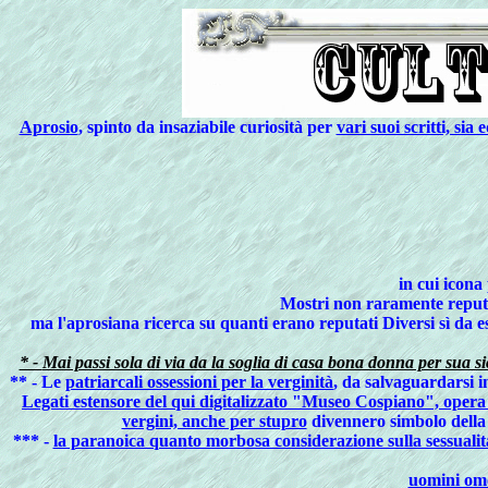
Aprosio
, spinto da insaziabile curiosità per
vari suoi scritti, sia 
in cui icona
Mostri non raramente reput
ma l'aprosiana ricerca su quanti erano reputati Diversi sì da e
* -
Mai passi sola di via da la soglia di casa bona donna per sua si
** - Le
patriarcali ossessioni per la verginità
, da salvaguardarsi i
Legati estensore del qui digitalizzato "Museo Cospiano", opera 
vergini, anche per stupro
divennero simbolo della 
*** -
la paranoica quanto morbosa considerazione sulla sessualità f
uomini omo