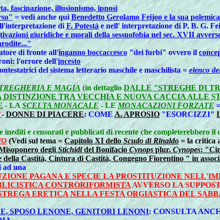
a, fascinazione, illusionismo, ipnosi
rso"
= vedi anche qui
Benedetto Gerolamo Feijoo e la sua polemica 
l'interpretazione di
F. Potestà
e nell' interpretazione di P. B. G. Fe
tivazioni giuridiche e morali della sessuofobia nel sec. XVII avvers
odite..."
tore di fronte all'
inganno boccaccesco
"dei furbi" ovvero il
concep
oni: l'orrore dell'
incesto
 Contestatrici del sistema letterario maschile e maschilista =
elenco de
TREGHERIA E MAGIA
(in dettaglio
DALLE "STREGHE DI TR
A DISTINZIONE TRA VECCHIA E NUOVA CACCIA ALLE 
E
- LA
SCELTA MONACALE
- LE
MONACAZIONI FORZATE
=
"
-
DONNE DI PIACERE
: COME
A. APROSIO
"ESORCIZZI"
he inediti e censurati e pubblicati di recente che completerebbero il
IO
(Vedi sul tema =
Capitolo XI dello
Scudo di Rinaldo
= la critica
Misoponero degli
Stichidi
del Bonifacio
Cynops
plur.
Cynopes
: "Ci
 della Castità, Cintura di Castità, Congegno Fiorentino " in associ
i ad una
UZIONE PAGANA E SPECIE LA PROSTITUZIONE NELL'
BLICISTICA CONTRORIFORMISTA
AVVERSO LA SUPPOS
STREGA ERETICA NELLA FESTA ORGIASTICA DEL SABB
E, SPOSO LENONE, GENITORI LENONI
: CONSULTA ANC