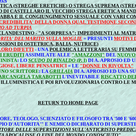
DIA
TICA (STREGHE ERETICHE) O STREGA SUPREMA (STR
DO DI CASTELLARO IL VECCHIO STREGA ERETICA MAN
SABBA E IL CONGIUNGIMENTO SESSUALE CON VARI COM
- CREDIBILITA' DELLA DONNA QUAL TESTIMONE SECON
IO AD TURPIA
CLANDESTINO - "A SORPRESA": IMPEDIMENTI AL MAT
RITA' DEL MARITO SULLA MOGLIE
= PRESUNTI
MOTIVI 
SIONI DI OSTETRICA, BALIA, NUTRICE)
LORO DIFETTI
- UNA
POLEMICA LETTERARIA SU FEMM
I ERUDITI
ASSIMILATE ALLE
"AMAZZONI"
DEL
NUOVO
INISTA
: LO
SCUDO DI RINALDO
(P. I)
DI A. APROSIO ED 
IOSE, LIBERE PENSATRICI
= LE
"DONNE IN RIVOLTA"
 UNO SCRITTORE
: LA
GRILLAIA
DI A. APROSIO ED UNA S
I ARCANGELA TARABOTTI
L'INEVITABILE
RISCATTO DE
 ILLUMINISTICA E POI RIVOLUZIONARIA CONTRO LE
RETURN TO HOME PAGE
RE, TEOLOGO, SCIENZIATO E FILOSOFO TRA '500 E '600
IO D'AUTORITA'" E NEMICO DICHIARATO DI SUPERSTI
ITORE DELLE SUPERSTIZIONI SULL'ANTICRISTO PREDICA
TA APOCALISSE O FINE DEL MONDO CONOSCIUTO
"