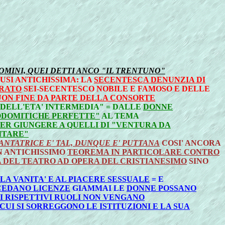
HUOMINI, QUEI DETTI ANCO "IL TRENTUNO"
USI ANTICHISSIMA: LA
SECENTESCA DENUNZIA DI
ERATO
SEI-SECENTESCO NOBILE E FAMOSO E DELLE
UON FINE DA PARTE DELLA CONSORTE
DELL'ETA' INTERMEDIA" = DALLE
DONNE
SODOMITICHE PERFETTE"
AL TEMA
ER GIUNGERE A QUELLI DI "VENTURA DA
ITARE"
ANTATRICE E' TAL, DUNQUE E' PUTTANA
COSI' ANCORA
 ANTICHISSIMO
TEOREMA IN PARTICOLARE CONTRO
DEL TEATRO AD OPERA DEL CRISTIANESIMO
SINO
LA VANITA' E AL PIACERE SESSUALE
= E
CEDANO LICENZE
GIAMMAI LE
DONNE POSSANO
DEI RISPETTIVI RUOLI NON VENGANO
 CUI SI SORREGGONO LE ISTITUZIONI E LA SUA