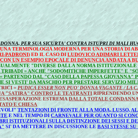
NA DONNA, PER SUA SICURTA' CONTRA ISTUPRI DI MALI 
UNA TERMINOLOGIA MODERNA PER UNA STORIA DI AB
RI-PADRONI)
ED IL CASO DI
LUDOVICO ADIMARI LETT
 CON UN ESEMPIO EPOCALE DI DENUNCIA ANDATA A B
SUALMENTE "DIVERSE DALLA NORMA ISTITUZIONALE 
O TRIBADI = ANCHE "SODOMITICHE IMPERFETTE" E "
= PARTENDO DAL "CASO DELLA PAPESSA GIOVANNA" P
SI VESTI' DA MASCHIO PER PRESTARE SERVIZIO MIL
RICI =
PUDICA ESSER NON PUO' DONNA VAGANTE / LA C
UA "SATIRA" CONTRO LE TEATRANTI
RIPRENDENDO UN
'ESASPERAZIONE ESTREMA
DALLA TOTALE CONDANNA 
STATO E CHIESA
VEVOLI"
TENTAZIONI DI FRONTE ALLA MODA, LUSSO, AL
STE
E NEL TEMPO DI
CARNEVALE PER QUANTO SI CON
IBRI ISTITUZIONALI SULLA DISTINZIONE DEI SESSI E 
A"
SI' DA METTERE IN DISCUSSIONE LE
BASI STESSE SU