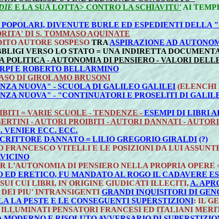
DIE
E LA SUA LOTTA> CONTRO LA SCHIAVITU'
AI TEMP
 POPOLARI, DIVENUTE BURLE ED ESPEDIENTI DELLA
RITA' DI S. TOMMASO AQUINATE
ITO AUTORE SOSPESO
TRA
ASPIRAZIONE AD AUTONOM
 OBBLIGI VERSO LO STATO = UNA INDIRETTA DOCUMENT
IA POLITICA - AUTONOMIA DI PENSIERO - VALORI DEL
RPI E ROBERTO BELLARMINO
CASO DI GIROLAMO BRUSONI
NZA NUOVA" - SCUOLA DI GALILEO GALILEI
(ELENCHI
NZA NUOVA" - "CONTINUATORI E PROSELITI DI GALIL
IBITI = VARIE SCUOLE - TENDENZE -
ESEMPI DI LIBRI 
ERTINI - AUTORI PROIBITI - AUTORI DANNATI - AUTORI
 VENIER ECC. ECC.
SCRITTORE DANNATO =
LILIO GREGORIO GIRALDI
(?)
 FRANCESCO VITELLI E LE POSIZIONI DA LUI ASSUNT
VICINO
R L'AUTONOMIA DI PENSIERO NELLA PROPRIA OPERE 
O ED ERETICO, FU MANDATO AL ROGO IL CADAVERE E
UI CUI LIBRI, IN ORIGINE GIUDICATI ILLECITI,
A. APR
DEI PIU' INTRANSIGENTI
GRANDI INQUISITORI DI GE
A LA PESTE E LE CONSEGUENTI SUPERSTIZIONI
: IL G
 ILLUMINATI PENSATORI FRANCESI ED ITALIANI MERI
 MA MODERNO E RISOLUTO AVVERSARIO DI SUPERSTIZI