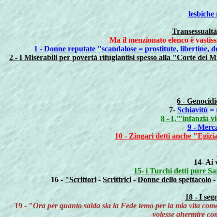
lesbiche 
Transessualtà
Ma il menzionato elenco è vastiss
1 - Donne reputate "scandalose = prostitute, libertine, d
2 - I
Miserabili per povertà rifugiantisi spesso alla "Corte dei M
6 - Genocidi
7-
Schiavitù
=
8 - L'"infanzia v
9 - Merca
10 - Zingari detti anche "Egizia
14- Ai 
15- i Turchi detti pure Sa
16 -
"Scrittori
-
Scrittrici
-
Donne dello spettacolo
18 - I seg
19 - "
Ora per quanto salda sia la Fede temo per la mia vita come t
volesse ghermire come 