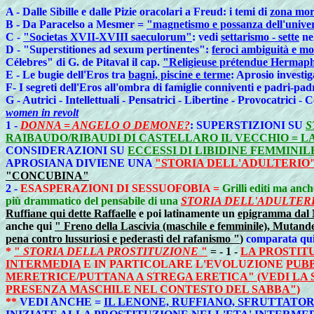
A - Dalle Sibille e dalle Pizie oracolari a Freud: i temi di
zona mort
B - Da Paracelso a Mesmer =
"magnetismo e possanza dell'unive
C -
"Societas XVII-XVIII saeculorum"
: vedi
settarismo - sette
nel
D - "Superstitiones ad sexum pertinentes":
feroci ambiguità e mo
Célebres" di G. de Pitaval il cap.
"Religieuse prétendue Hermaphr
E - Le bugie dell'Eros tra
bagni, piscine e terme
: Aprosio investiga
F- I segreti dell'Eros all'ombra di famiglie conniventi e padri-padr
G - Autrici - Intellettuali - Pensatrici - Libertine - Provocatrici -
women in revolt
1 -
DONNA = ANGELO O DEMONE?
: SUPERSTIZIONI SU
S
RAIBAUDO/RIBAUDI DI CASTELLARO IL VECCHIO = L
CONSIDERAZIONI SU
ECCESSI DI LIBIDINE FEMMINIL
APROSIANA DIVIENE UNA
"STORIA DELL'ADULTERIO
"CONCUBINA"
2 -
ESASPERAZIONI DI SESSUOFOBIA =
Grilli editi ma anc
più drammatico del pensabile di una
STORIA DELL'ADULTER
Ruffiane qui dette Raffaelle
e poi latinamente un
epigramma dal 
anche qui
" Freno della Lascivia (maschile e femminile), Mutande
pena contro lussuriosi e pederasti del rafanismo "
)
comparata qu
*
"
STORIA DELLA PROSTITUZIONE
"
= - 1 -
LA PROSTIT
INTERMEDIA
E IN PARTICOLARE L'EVOLUZIONE
PUB
MERETRICE/PUTTANA A STREGA ERETICA" (VEDI LA 
PRESENZA MASCHILE NEL CONTESTO DEL SABBA")
**
VEDI ANCHE =
IL LENONE, RUFFIANO, SFRUTTATOR