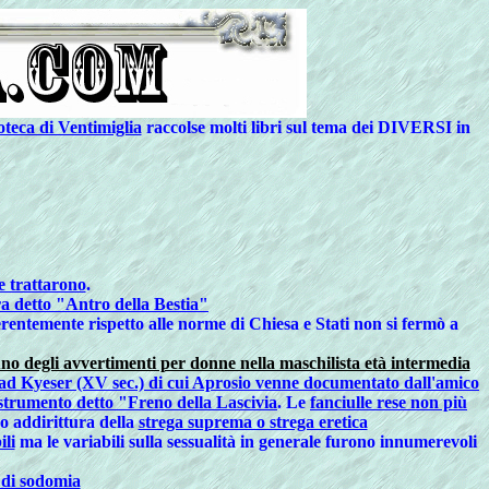
oteca di Ventimiglia
raccolse molti libri sul tema dei DIVERSI in
e trattarono
.
ra detto "Antro della Bestia"
erentemente rispetto alle norme di Chiesa e Stati non si fermò a
no degli avvertimenti per donne nella maschilista età intermedia
d Kyeser (XV sec.) di cui Aprosio venne documentato dall'amico
 strumento detto "Freno della Lascivia
. Le
fanciulle rese non più
o addirittura della
strega suprema o strega eretica
ili
ma le variabili sulla sessualità in generale furono innumerevoli
 di sodomia