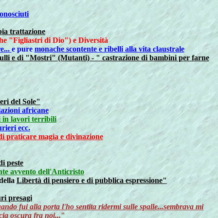
conosciuti
ia trattazione
e "Figliastri di Dio") e Diversità
e...
e pure
monache scontente e ribelli alla vita claustrale
iulli e di "Mostri" (Mutanti) - " castrazione di bambini per farne
eri del Sole"
lazioni africane
 in lavori terribili
rieri ecc.
 di praticare magia e divinazione
.
di peste
nte avvento dell'Anticristo
della
Libertà di pensiero e di pubblica espressione"
uri presagi
ando fui alla porta l'ho sentita ridermi sulle spalle...sembrava mi
cia oscura fra noi...
"