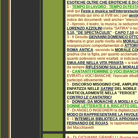
ESOTICHE OLTRE CHE EROTICHE E DI C
1 -
TEMPO DI LAVORO - TEMPO DI FESTA
vedi qui
Feste e musica nell'interpretazi
(esaminata qui sino al XVIII sec.) per
gesti
indice dei documenti: vedi anche> "elenchi d
2 - Aprosio, il teatro, la musica, la seduzi
LORENZO AZZOLINI
(nella "SATIRA" il re
5.10, "DE SPECTACULIS"
-
CAPO 7.10
de
3 - Il Gesuita
GIOVANNI DOMENICO OTT
letteraria in gran parte rivolta alla
MORALI
esasperazioni comportamentali di
ATTORI
ROMA ANTICA
-secondo la
MORALE COM
gradiva che la figlia, per quanto acclamat
quanto potessero venir esaltati, si indicav
EMULARE NELLA VITA PRIVATA
= si trat
da sempre
RIFLESSIONI SULLA MORALE 
4 -
CANTANTI FEMMINE O VOCI BIANCHE
EVIRATI o VOCI BIANCHE: l'epocale dibatt
partecipò attivamente
5 -
DISCORSO MISOGINO CHE, AMPLIF
ENFATIZZA NELLE
SATIRE
DEL NOBILE
PARTICOLARMENTE NELLA "FEROCE"
CONTRO LE CANTATRICI
6 -
DONNE, DA MONACHE A MOGLI A CA
DONNE LETTERATE E IL RISCATTO DEL
7 - Di ANGELO INGEGNERI la digitalizzazi
MODO DI RAPPRESENTARE LA FAVOLE
8 - L'
INTEMELIA BIBLIOTECA APROSIA
FERNANDO DE ROJAS
, la rappresentazi
del Macchiavelli
A - Di GIOVANNI GRANELLI illustre trag