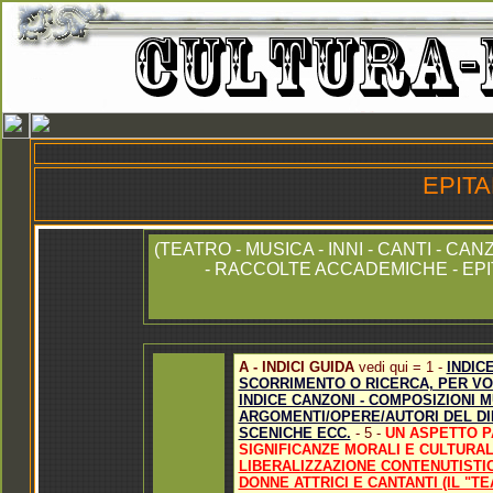
EPITA
(TEATRO - MUSICA - INNI - CANTI - CA
- RACCOLTE ACCADEMICHE - EPI
A - INDICI GUIDA
vedi qui = 1 -
INDIC
SCORRIMENTO O RICERCA, PER VO
INDICE CANZONI - COMPOSIZIONI 
ARGOMENTI/OPERE/AUTORI DEL DIBA
SCENICHE ECC.
- 5 -
UN ASPETTO P
SIGNIFICANZE MORALI E CULTURAL
LIBERALIZZAZIONE CONTENUTISTI
DONNE ATTRICI E CANTANTI (IL "