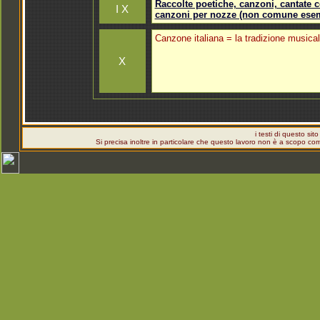
Raccolte poetiche, canzoni, cantate 
I X
canzoni per nozze (non comune esempi
Canzone italiana = la tradizione musicale
X
i testi di questo sit
Si precisa inoltre in particolare che questo lavoro non è a scopo c