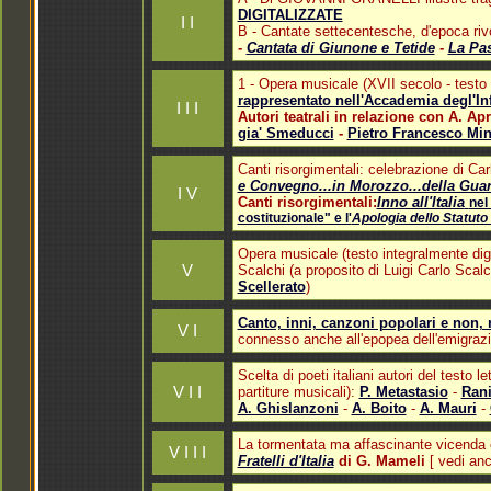
DIGITALIZZATE
I I
B - Cantate settecentesche, d'epoca riv
-
Cantata di Giunone e Tetide
-
La Pas
1 - Opera musicale (XVII secolo - testo 
rappresentato nell'Accademia degl'In
I I I
Autori teatrali in relazione con A. Ap
gia' Smeducci
-
Pietro Francesco Min
Canti risorgimentali: celebrazione di Car
e Convegno...in Morozzo...della Gua
I V
Canti risorgimentali:
Inno all'Italia
nel
costituzionale" e l'
Apologia dello Statuto
Opera musicale (testo integralmente digi
V
Scalchi (a proposito di Luigi Carlo Scalch
Scellerato
)
Canto, inni, canzoni popolari e non, m
V I
connesso anche all'epopea dell'emigraz
Scelta di poeti italiani autori del testo l
V I I
partiture musicali):
P. Metastasio
-
Rani
A. Ghislanzoni
-
A. Boito
-
A. Mauri
-
La tormentata ma affascinante vicenda 
V I I I
Fratelli d'Italia
di G. Mameli
[ vedi an