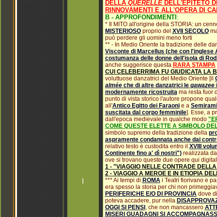
DELLA
QUERELLE
DELL'EPITETO D
RINNOVAMENTI E ALL'OPERA DI CAN
B - APPROFONDIMENTI
:
* Il MITO all'origine della STORIA: un cenn
MISTERIOSO
proprio del
XVII SECOLO
ma
può perdere gli uomini meno forti
** - In Medio Oriente la tradizione delle d
Visconte di Marcellus (che con l'inglese
costumanza delle donne dell'isola di Rod
anche suggerisce questa
RARA STAMPA
CUI CELEBERRIMA FU GIUDICATA LA 
voluttuose danzatrici del Medio Oriente [il
almée
che di altre danzatrici le
gawazee
i
modernamente ricostruita
ma resta fuor d
punto di vista storico l'autore propone qu
all'
Antico Egitto dei Faraoni
e a
Semiramid
suscitata dal corpo femminile
]. Esse, a p
dall'epoca medievale in qualche modo
"E
COME QUESTE ELETTE A SIMBOLO DEL
simbolo supremo della tradizione della
pro
aspramente condannata anche dai controv
relativo testo è custodita entro il
XVIII volu
Continente fino a' dì nostri")
realizzata dal
ove si trovano queste due opere qui digital
1 - "VIAGGIO NELLE CONTRADE DELL
2 - VIAGGIO A MEROE E IN ETIOPIA DE
I
*** Ai tempi di
ROMA
i Teatri fiorivano e p
era spesso la storia per chi non primeggi
PERIFERICHE E/O DI PROVINCIA
dove di
poteva accadere, pur nella
DISAPPROVAZ
OGGI SI PENSI
, che non mancassero
ATT
MISERI GUADAGNI SI ACCOMPAGNASS