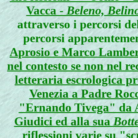
Vacca -
Beleno, Belino
attraverso i percorsi d
percorsi apparentemen
Aprosio e Marco Lamberti
nel contesto se non nel r
letteraria escrologica p
Venezia a Padre Rocc
"Ernando Tivega" da A
Giudici ed alla sua
Botte
riflessioni varie su
"sc