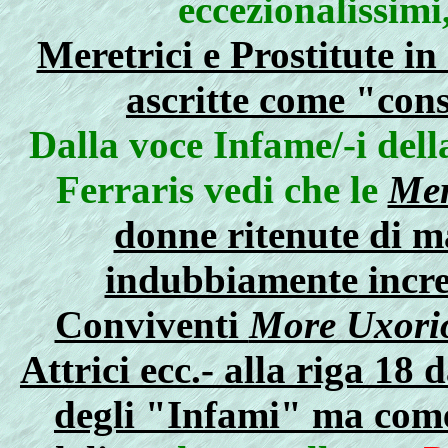
eccezionalissimi
Meretrici e Prostitute 
ascritte come "con
Dalla voce
Infame/-i
del
Ferraris vedi che le
Mer
donne ritenute di ma
indubbiamente incred
Conviventi
More Uxori
Attrici ecc.- alla riga 18 
degli "Infami" ma come 