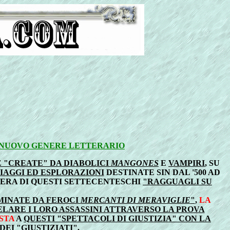
 NUOVO GENERE LETTERARIO
 "CREATE" DA DIABOLICI
MANGONES
E
VAMPIRI
, SU
VIAGGI ED ESPLORAZIONI
DESTINATE SIN DAL '500 AD
NERA DI QUESTI SETTECENTESCHI
"RAGGUAGLI SU
MINATE DA FEROCI
MERCANTI DI MERAVIGLIE
"
,
LA
ELARE I LORO ASSASSINI ATTRAVERSO LA PROVA
STA
A
QUESTI "SPETTACOLI DI GIUSTIZIA" CON LA
DEI "GIUSTIZIATI"
,