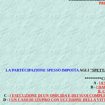
PR
LA PARTECIPAZIONE SPESSO IMPOSTA
AGLI
"SPETT
*********
A -
[ 
B -
[ D
IL 
C -
[ ESECUZIONE DI UN OMICIDA E DEI SUOI COMP
D -
[ UN CASO DI STUPRO CON UCCISIONE DELLA V