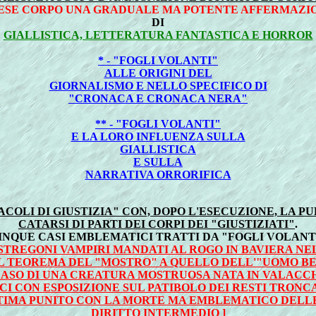
ESE CORPO UNA GRADUALE MA POTENTE AFFERMAZI
DI
GIALLISTICA, LETTERATURA FANTASTICA E HORROR
* - "FOGLI VOLANTI"
ALLE ORIGINI DEL
GIORNALISMO E NELLO SPECIFICO DI
"CRONACA E CRONACA NERA"
** - "FOGLI VOLANTI"
E LA LORO INFLUENZA SULLA
GIALLISTICA
E SULLA
NARRATIVA ORRORIFICA
ACOLI DI GIUSTIZIA" CON, DOPO L'ESECUZIONE, LA 
CATARSI DI PARTI DEI CORPI DEI "GIUSTIZIATI"
.
CINQUE CASI EMBLEMATICI TRATTI DA "FOGLI VOLANTI
6 STREGONI VAMPIRI MANDATI AL ROGO IN BAVIERA NEL
AL TEOREMA DEL "MOSTRO" A QUELLO DELL'"UOMO BE
CASO DI UNA CREATURA MOSTRUOSA NATA IN VALACC
LICI CON ESPOSIZIONE SUL PATIBOLO DEI RESTI TRO
ITTIMA PUNITO CON LA MORTE MA EMBLEMATICO DELL
DIRITTO INTERMEDIO
]