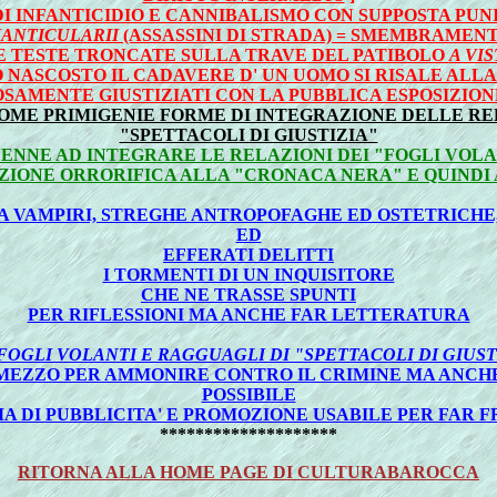
DI INFANTICIDIO E CANNIBALISMO CON SUPPOSTA P
ANTICULARII
(ASSASSINI DI STRADA) = SMEMBRAMENTO
LE TESTE TRONCATE SULLA TRAVE DEL PATIBOLO
A VI
O NASCOSTO IL CADAVERE D' UN UOMO SI RISALE ALLA
OSAMENTE GIUSTIZIATI CON LA PUBBLICA ESPOSIZION
 COME PRIMIGENIE FORME DI INTEGRAZIONE DELLE RE
"SPETTACOLI DI GIUSTIZIA"
NE AD INTEGRARE LE RELAZIONI DEI "FOGLI VOLANT
ZIONE ORRORIFICA ALLA "CRONACA NERA" E QUINDI
TRA VAMPIRI, STREGHE ANTROPOFAGHE ED OSTETRICHE
ED
EFFERATI DELITTI
I TORMENTI DI UN INQUISITORE
CHE NE TRASSE SPUNTI
PER RIFLESSIONI MA ANCHE FAR LETTERATURA
FOGLI VOLANTI E RAGGUAGLI DI "SPETTACOLI DI GIUST
MEZZO PER AMMONIRE CONTRO IL CRIMINE MA ANCH
POSSIBILE
A DI PUBBLICITA' E PROMOZIONE USABILE PER FAR 
********************
RITORNA ALLA HOME PAGE DI CULTURABAROCCA